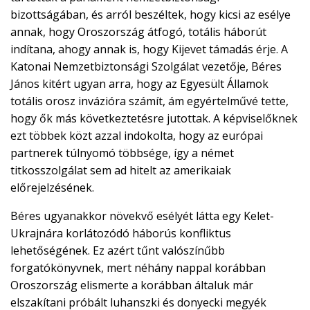
bizottságában, és arról beszéltek, hogy kicsi az esélye
annak, hogy Oroszország átfogó, totális háborút
indítana, ahogy annak is, hogy Kijevet támadás érje. A
Katonai Nemzetbiztonsági Szolgálat vezetője, Béres
János kitért ugyan arra, hogy az Egyesült Államok
totális orosz invázióra számít, ám egyértelművé tette,
hogy ők más következtetésre jutottak. A képviselőknek
ezt többek közt azzal indokolta, hogy az európai
partnerek túlnyomó többsége, így a német
titkosszolgálat sem ad hitelt az amerikaiak
előrejelzésének.
Béres ugyanakkor növekvő esélyét látta egy Kelet-
Ukrajnára korlátozódó háborús konfliktus
lehetőségének. Ez azért tűnt valószínűbb
forgatókönyvnek, mert néhány nappal korábban
Oroszország elismerte a korábban általuk már
elszakítani próbált luhanszki és donyecki megyék