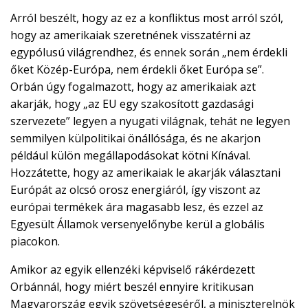
Arról beszélt, hogy az ez a konfliktus most arról szól,
hogy az amerikaiak szeretnének visszatérni az
egypólusú világrendhez, és ennek során „nem érdekli
őket Közép-Európa, nem érdekli őket Európa se”.
Orbán úgy fogalmazott, hogy az amerikaiak azt
akarják, hogy „az EU egy szakosított gazdasági
szervezete” legyen a nyugati világnak, tehát ne legyen
semmilyen külpolitikai önállósága, és ne akarjon
például külön megállapodásokat kötni Kínával.
Hozzátette, hogy az amerikaiak le akarják választani
Európát az olcsó orosz energiáról, így viszont az
európai termékek ára magasabb lesz, és ezzel az
Egyesült Államok versenyelőnybe kerül a globális
piacokon.
Amikor az egyik ellenzéki képviselő rákérdezett
Orbánnál, hogy miért beszél ennyire kritikusan
Magyarország egyik szövetségeséről, a miniszterelnök