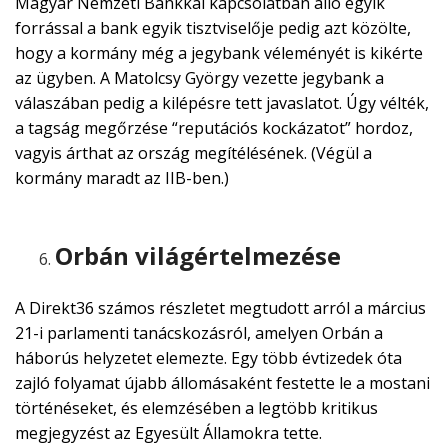
Magyar Nemzeti Bankkal kapcsolatban álló egyik
forrással a bank egyik tisztviselője pedig azt közölte,
hogy a kormány még a jegybank véleményét is kikérte
az ügyben. A Matolcsy György vezette jegybank a
válaszában pedig a kilépésre tett javaslatot. Úgy vélték,
a tagság megőrzése “reputációs kockázatot” hordoz,
vagyis árthat az ország megítélésének. (Végül a
kormány maradt az IIB-ben.)
Orbán világértelmezése
A Direkt36 számos részletet megtudott arról a március
21-i parlamenti tanácskozásról, amelyen Orbán a
háborús helyzetet elemezte. Egy több évtizedek óta
zajló folyamat újabb állomásaként festette le a mostani
történéseket, és elemzésében a legtöbb kritikus
megjegyzést az Egyesült Államokra tette.