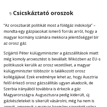
Csicskáztató oroszok
“Az oroszbarát politikát most a földgáz indokolja” –
mondta egy gázpiacokat ismerő forrás arról, hogy a
magyar kormány számára mekkora jelentőséggel bír
az orosz gáz.
Szijjártó Péter külügyminiszter a gázszállítások miatt
még komoly arcvesztést is bevállalt. Miközben az EU-s
politikusok kerülik az orosz vezetőket, a magyar
külügyminiszter többször is találkozott orosz
kollégájával. Ezek eredménye lehet az, hogy Ausztria
felől érkező orosz gázszállítás ugyan akadozik, de
Szerbia irányából továbbra is érkezik a gáz
Magyarországra. Augusztusra pedig kiderült, új
gázkészleteket is sikerült vásárolni, még ha nem is
annyit, amennyit a magyar kormány szeretett volna.