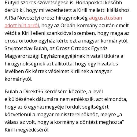
Putyin szoros szövetségese is. Hónapokkal később
derült ki, hogy mi vezethetett a Kirill melletti kiálláshoz.
A Ria Novosztyi orosz hírügynökség
augusztusban
adott hírt arról
, hogy az Orbán-kormány azután emelt
vétót a Kirill elleni szankcióval szemben, hogy maga az
orosz ortodox egyház kérte ezt a magyar kormánytól.
Szvjatoszlav Bulah, az Orosz Ortodox Egyház
Magyarországi Egyházmegyéjének hivatali titkára a
hírügynökségnek azt állította, hogy egy hivatalos
levélben ők kértek védelmet Kirillnek a magyar
kormánytól.
Bulah a Direkt36 kérdésére közölte, a levél
elküldésének dátumára nem emlékszik, azt elmondta,
hogy az ő egyházmegyéje fordult segítségért
közvetlenül a magyar miniszterelnökhöz, melyre „a
válasz az volt, hogy a kormány a döntést meghozta”
Kirill megvédéséről.