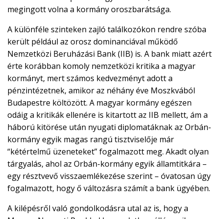
megingott volna a kormány oroszbarátsága.
A különféle szinteken zajló találkozókon rendre szóba
került például az orosz dominanciával működő
Nemzetközi Beruházási Bank (IIB) is. A bank miatt azért
érte korábban komoly nemzetközi kritika a magyar
kormányt, mert számos kedvezményt adott a
pénzintézetnek, amikor az néhány éve Moszkvából
Budapestre költözött. A magyar kormány egészen
odáig a kritikák ellenére is kitartott az IIB mellett, ám a
háború kitörése után nyugati diplomatáknak az Orbán-
kormány egyik magas rangú tisztviselője már
“kétértelmű üzeneteket” fogalmazott meg. Akadt olyan
tárgyalás, ahol az Orbán-kormány egyik államtitkára –
egy résztvevő visszaemlékezése szerint – óvatosan úgy
fogalmazott, hogy ő változásra számít a bank ügyében.
A kilépésről való gondolkodásra utal az is, hogy a