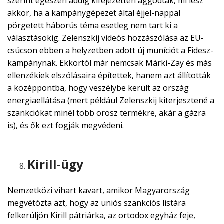
szerint egészen addig kifejezetten aggódtak, mi lesz
akkor, ha a kampánygépezet által éjjel-nappal
pörgetett háborús téma esetleg nem tart ki a
választásokig. Zelenszkij videós hozzászólása az EU-
csúcson ebben a helyzetben adott új muníciót a Fidesz-
kampánynak. Ekkortól már nemcsak Márki-Zay és más
ellenzékiek elszólásaira építettek, hanem azt állították
a középpontba, hogy veszélybe került az ország
energiaellátása (mert például Zelenszkij kiterjesztené a
szankciókat minél több orosz termékre, akár a gázra
is), és ők ezt fogják megvédeni.
Kirill-ügy
Nemzetközi vihart kavart, amikor Magyarország
megvétózta azt, hogy az uniós szankciós listára
felkerüljön Kirill pátriárka, az ortodox egyház feje,