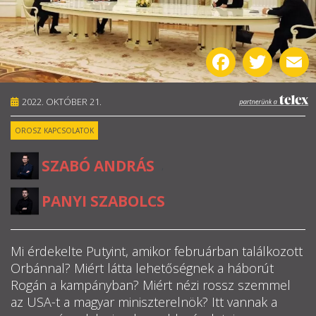
RÓLUNK
Facebook
Twitter
E
ALAPELVEK
CSAPAT
2022. OKTÓBER 21.
OROSZ KAPCSOLATOK
MŰKÖDÉS
SZABÓ ANDRÁS
,
TÁMOGATÁS
PANYI SZABOLCS
1%
WEBSHOP
Mi érdekelte Putyint, amikor februárban találkozott
Orbánnal? Miért látta lehetőségnek a háborút

Rogán a kampányban? Miért nézi rossz szemmel
az USA-t a magyar miniszterelnök? Itt vannak a
