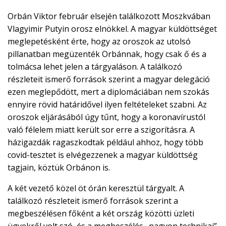
Orbán Viktor február elsején találkozott Moszkvában
Vlagyimir Putyin orosz elnökkel. A magyar küldöttséget
meglepetésként érte, hogy az oroszok az utolsó
pillanatban megüzenték Orbánnak, hogy csak ő és a
tolmácsa lehet jelen a tárgyaláson. A találkozó
részleteit ismerő források szerint a magyar delegáció
ezen meglepődött, mert a diplomáciában nem szokás
ennyire rövid határidővel ilyen feltételeket szabni. Az
oroszok eljárásából úgy tűnt, hogy a koronavírustól
való félelem miatt került sor erre a szigorításra. A
házigazdák ragaszkodtak például ahhoz, hogy több
covid-tesztet is elvégezzenek a magyar küldöttség
tagjain, köztük Orbánon is.
A két vezető közel öt órán keresztül tárgyalt. A
találkozó részleteit ismerő források szerint a
megbeszélésen főként a két ország közötti üzleti
ügyekről volt szó, és a megbeszélés „nagyon technikai”