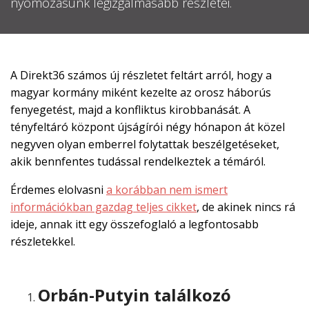
nyomozásunk legizgalmasabb részletei.

EN

A Direkt36 számos új részletet feltárt arról, hogy a
magyar kormány miként kezelte az orosz háborús
fenyegetést, majd a konfliktus kirobbanását. A
CSATLAKOZZ
tényfeltáró központ újságírói négy hónapon át közel
A
negyven olyan emberrel folytattak beszélgetéseket,
TÁMOGATÓI
akik bennfentes tudással rendelkeztek a témáról.
KÖRHÖZ!
Érdemes elolvasni
a korábban nem ismert
információkban gazdag teljes cikket
, de akinek nincs rá
ideje, annak itt egy összefoglaló a legfontosabb
részletekkel.
Orbán-Putyin találkozó