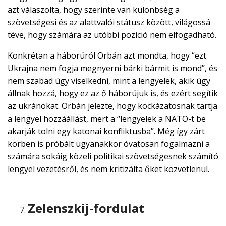
azt válaszolta, hogy szerinte van különbség a
szövetségesi és az alattvalói státusz között, világossá
téve, hogy számára az utóbbi pozíció nem elfogadható.
Konkrétan a háborúról Orbán azt mondta, hogy “ezt
Ukrajna nem fogja megnyerni bárki bármit is mond”, és
nem szabad úgy viselkedni, mint a lengyelek, akik úgy
állnak hozzá, hogy ez az ő háborújuk is, és ezért segítik
az ukránokat. Orbán jelezte, hogy kockázatosnak tartja
a lengyel hozzáállást, mert a “lengyelek a NATO-t be
akarják tolni egy katonai konfliktusba”. Még így zárt
körben is próbált ugyanakkor óvatosan fogalmazni a
számára sokáig közeli politikai szövetségesnek számító
lengyel vezetésről, és nem kritizálta őket közvetlenül.
Zelenszkij-fordulat