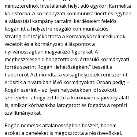
miniszterelnök hivatalának helyt adó egykori Karmelita
kolostorba. A kormányzati kommunikációért és egyben
a választási kampány tartalmi kérdéseiért felelős
Rogán itt a helyzetre reagáló kommunikációs
stratégiáról tájékoztatta a kormányközeli médiumok
vezetőit és a kormányzati álláspontot a
nyilvánosságban magyarázó figurákat. A
megbeszélésen elhangzottakról értesülő kormányzati
forrás szerint Rogán „lehetőségként” beszélt a
háborúról. Azt mondta, a válsághelyzetek rendszerint
erősítik a hivatalban lévő kormányokat. Orbán pedig –
Rogán szerint – az ilyen helyzetekben jól szokott
szerepelni, ahogy ezt tette a koronavírus-járvány alatt
is, amikor kórházakba látogatott és fogadta a reptéri
szállítmányokat.
Rogán nemcsak általánosságban beszélt, hanem
azokat a paneleket is megosztotta a résztvevőkkel,