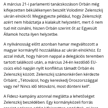
A március 21-i parlamenti tanácskozáson Orbán még
kifejezetten békülékenyen beszélt Volodimir Zelenszkij
ukrán elnökről. Megjegyezte például, hogy Zelenszkijt
azért nem hibáztatja a kialakult helyzetért, mert ő nem
tud mit csinálni, hiszen Orbán szerint őt az Egyesült
Államok hozta ilyen helyzetbe.
A nyilvánosság előtt azonban hamar megváltozott a
magyar kormányfő hozzáállása az ukrán elnökhöz. Ez
azzal indult, hogy három nappal a delegációs teremben
tartott találkozó után, a március 24-én kezdődő EU-
csúcs első napján nyílt konfliktus támadt Orbán és
Zelenszkij között. Zelenszkij számonkérően kérdezte
Orbánt: „Tétovázol, hogy kereskedj Oroszországgal
vagy ne? Nincs idő tétovázni, most dönteni kell”.
A Fidesz-kampány azonnal meglátta a lehetőséget
Zelenszkij beszédében. Egy kormányközeli forrás