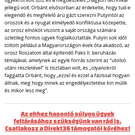
jellegű volt. Orbánt elsősorban az érdekelte, hogy tud-e
elegendő és megfelelő árú gázt szerezni Putyintól az
oroszok és a nyugat elmélyedő konfliktusa közepette,
az orosz elnököt viszont a saját országa számára
üzletileg fontos ügyek foglalkoztatták. Putyin sok időt
töltött például a Magyarországon évek óta akadozó, az
orosz Roszatom által építendő Paks II. beruházás
témájával, amelynek az egyik forrás szerint az “utolsó
utáni részletével” is tisztában volt, és „olyanokról
faggatta Orbánt, hogy „ezzel és ezzel a fázissal hogyan
állnak, meg hogy minek az engedélyeztetése kin múlik
és mikor lesz meg”.
Az ehhez hasonló súlyos ügyek
feltárásához szükségünk van rád is.
Csatlakozz a Direkt36 támogatói köréhez!