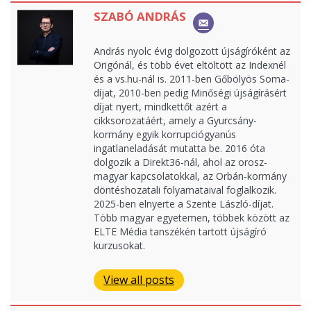
SZABÓ ANDRÁS
András nyolc évig dolgozott újságíróként az
Origónál, és több évet eltöltött az Indexnél
és a vs.hu-nál is. 2011-ben Gőbölyös Soma-
díjat, 2010-ben pedig Minőségi újságírásért
díjat nyert, mindkettőt azért a
cikksorozatáért, amely a Gyurcsány-
kormány egyik korrupciógyanús
ingatlaneladását mutatta be. 2016 óta
dolgozik a Direkt36-nál, ahol az orosz-
magyar kapcsolatokkal, az Orbán-kormány
döntéshozatali folyamataival foglalkozik.
2025-ben elnyerte a Szente László-díjat.
Több magyar egyetemen, többek között az
ELTE Média tanszékén tartott újságíró
kurzusokat.
View all posts