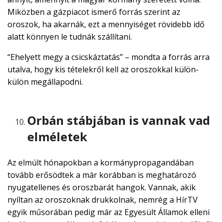
Miközben a gázpiacot ismerő forrás szerint az
oroszok, ha akarnák, ezt a mennyiséget rövidebb idő
alatt könnyen le tudnák szállítani.
“Ehelyett megy a csicskáztatás” – mondta a forrás arra
utalva, hogy kis tételekről kell az oroszokkal külön-
külön megállapodni.
Orbán stábjában is vannak vad
elméletek
Az elmúlt hónapokban a kormánypropagandában
tovább erősödtek a már korábban is meghatározó
nyugatellenes és oroszbarát hangok. Vannak, akik
nyíltan az oroszoknak drukkolnak, nemrég a HírTV
egyik műsorában pedig már az Egyesült Államok elleni