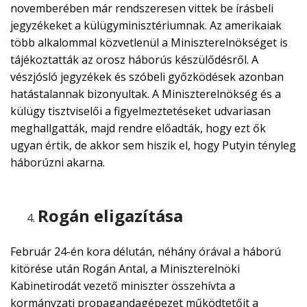
novemberében már rendszeresen vittek be írásbeli
jegyzékeket a külügyminisztériumnak. Az amerikaiak
több alkalommal közvetlenül a Miniszterelnökséget is
tájékoztatták az orosz háborús készülődésről. A
vészjósló jegyzékek és szóbeli győzködések azonban
hatástalannak bizonyultak. A Miniszterelnökség és a
külügy tisztviselői a figyelmeztetéseket udvariasan
meghallgatták, majd rendre előadták, hogy ezt ők
ugyan értik, de akkor sem hiszik el, hogy Putyin tényleg
háborúzni akarna.
Rogán eligazítása
Február 24-én kora délután, néhány órával a háború
kitörése után Rogán Antal, a Miniszterelnöki
Kabinetirodát vezető miniszter összehívta a
kormányzati propagandagépezet működtetőit a