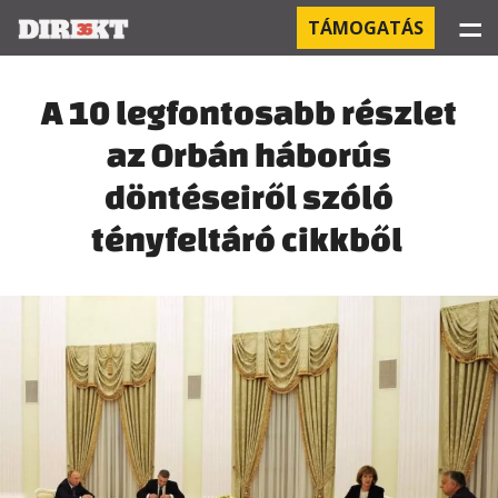
☰
TÁMOGATÁS
PROJEKTEK
A 10 legfontosabb részlet
az Orbán háborús
KÓRHÁZI FERTŐZÉSEK
döntéseiről szóló
ORBÁN ÉS A GAZDASÁG
tényfeltáró cikkből
KÍNAI NEGYED
OROSZ KAPCSOLATOK
PEGASUS-MEGFIGYELÉSEK
AZ ORBÁN CSALÁD ÜZLETEI
OFFSHORE TITKOK