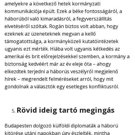
amelyekre a következő hetek kormányzati
kommunikációja épült. Ezek a béke fontosságáról, a
háborúból való kimaradásról, a fegyverszállítás
elvetéséről szóltak. Rogán biztos volt abban, hogy
ezeknek az üzeneteknek megvan a kellő
támogatottsága, a kormányközeli kutatóintézetek
ugyanis ezt mérték. Hiába volt ugyanis kétkedés az
amerikai és brit előrejelzésekkel szemben, a kormány a
biztonság kedvéért már az év eleje óta – ahogy
elkezdtek terjedni a háborús veszélyről megjelenő
hírek – megrendelt felméréseket arról, hogy mit
gondolnak a választók egy esetleges konfliktusról.
Rövid ideig tartó megingás
Budapesten dolgozó külföldi diplomaták a háború
kitörése utáni napokban úgy észlelték, mintha