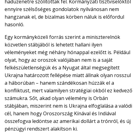
hadüzenetre szólítottak fel. Kormányzati tisztviselőktől
ennyire szélsőséges gondolatok nyilvánosan nem
hangzanak el, de bizalmas körben náluk is előfordul
hasonló.
Egy kormányközeli forrás szerint a miniszterelnök
közvetlen stábjából is lehetett hallani ilyen
véleményeket még néhány hónappal ezelőtt is. Például
olyat, hogy az oroszok valójában nem is a saját
felkészületlenségük és a Nyugat által megsegített
Ukrajna határozott fellépése miatt állnak olyan rosszul
a háborúban – hanem szándékosan húzzák el a
konfliktust, mert valamilyen stratégiai okból ez kedvező
számukra. Sőt, akad olyan vélemény is Orbán
stábjában, miszerint nem is Ukrajna elfoglalása a valódi
cél, hanem hogy Oroszország Kínával és Indiával
összefogva ledöntse az amerikai dollárt a trónról, és új
pénzügyi rendszert alakítson ki.