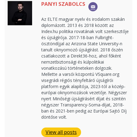
PANYI SZABOLCS
Az ELTE magyar nyelv és irodalom szakán
diplomázott. 2013 és 2018 között az
Index.hu politika rovatának volt szerkesztője
és újságírója. 2017-18-ban Fulbright-
ösztöndíjjal az Arizona State University-n
tanult oknyomozó újságírást. 2018 őszén
csatlakozott a Direkt36-hoz, ahol főként
nemzetbiztonsági és külpolitikai
vonatkozású történeteken dolgozik.
Mellette a varsói központú VSquare.org
visegrádi régiós tényfeltáró újságírói
platform egyik alapítója, 2023-tól a közép-
európai oknyomozások vezetője. Négyszer
nyert Minőségi újságírásért díjat és szintén
négyszer Transparency-Soma-díjat, 2018-
ban és 2021-ben pedig az Európai Sajtó Díj
döntőse volt.
View all posts