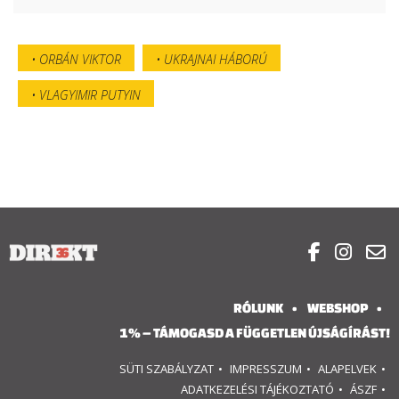
ORBÁN VIKTOR
UKRAJNAI HÁBORÚ
VLAGYIMIR PUTYIN



RÓLUNK
WEBSHOP
1% – TÁMOGASD A FÜGGETLEN ÚJSÁGÍRÁST!
SÜTI SZABÁLYZAT
IMPRESSZUM
ALAPELVEK
ADATKEZELÉSI TÁJÉKOZTATÓ
ÁSZF