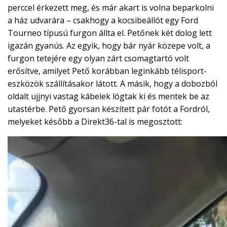
perccel érkezett meg, és már akart is volna beparkolni
a ház udvarára – csakhogy a kocsibeállót egy Ford
Tourneo típusú furgon állta el. Petőnek két dolog lett
igazán gyanús. Az egyik, hogy bár nyár közepe volt, a
furgon tetejére egy olyan zárt csomagtartó volt
erősítve, amilyet Pető korábban leginkább télisport-
eszközök szállításakor látott. A másik, hogy a dobozból
oldalt ujjnyi vastag kábelek lógtak ki és mentek be az
utastérbe. Pető gyorsan készített pár fotót a Fordról,
melyeket később a Direkt36-tal is megosztott: