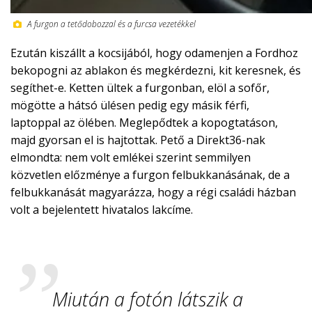
A furgon a tetődobozzal és a furcsa vezetékkel
Ezután kiszállt a kocsijából, hogy odamenjen a Fordhoz
bekopogni az ablakon és megkérdezni, kit keresnek, és
segíthet-e. Ketten ültek a furgonban, elöl a sofőr,
mögötte a hátsó ülésen pedig egy másik férfi,
laptoppal az ölében. Meglepődtek a kopogtatáson,
majd gyorsan el is hajtottak. Pető a Direkt36-nak
elmondta: nem volt emlékei szerint semmilyen
közvetlen előzménye a furgon felbukkanásának, de a
felbukkanását magyarázza, hogy a régi családi házban
volt a bejelentett hivatalos lakcíme.
Miután a fotón látszik a