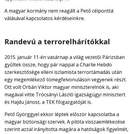
A magyar kormány nem reagált a Pető célponttá
válásával kapcsolatos kérdéseinkre.
Randevú a terrorelhárítókkal
2015. január 11-én vasárnap a világ vezetői Párizsban
gyűltek össze, hogy pár nappal a Charlie Hebdo
szerkesztősége elleni iszlamista terrortámadás után
egy megemlékező tömegfelvonuláson vegyenek részt.
Ott volt Orbán Viktor magyar miniszterelnök is, aki
magával vitte Trócsányi László igazságügyi minisztert
és Hajdu Jánost, a TEK főigazgatóját is.
Pető Györggyel ekkor léptek először kapcsolatba a
magyar biztonsági szervek. A pilóta visszaemlékezése
szerint azzal irányította magára a hatóságok figyelmét,