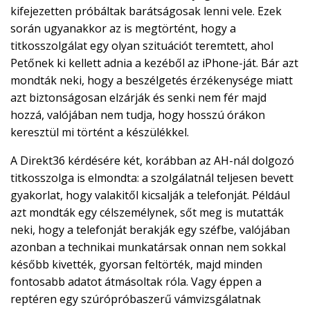
kifejezetten próbáltak barátságosak lenni vele. Ezek
során ugyanakkor az is megtörtént, hogy a
titkosszolgálat egy olyan szituációt teremtett, ahol
Petőnek ki kellett adnia a kezéből az iPhone-ját. Bár azt
mondták neki, hogy a beszélgetés érzékenysége miatt
azt biztonságosan elzárják és senki nem fér majd
hozzá, valójában nem tudja, hogy hosszú órákon
keresztül mi történt a készülékkel.
A Direkt36 kérdésére két, korábban az AH-nál dolgozó
titkosszolga is elmondta: a szolgálatnál teljesen bevett
gyakorlat, hogy valakitől kicsalják a telefonját. Például
azt mondták egy célszemélynek, sőt meg is mutatták
neki, hogy a telefonját berakják egy széfbe, valójában
azonban a technikai munkatársak onnan nem sokkal
később kivették, gyorsan feltörték, majd minden
fontosabb adatot átmásoltak róla. Vagy éppen a
reptéren egy szúrópróbaszerű vámvizsgálatnak