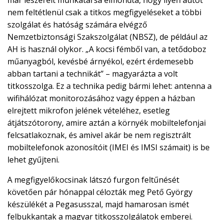
nem feltétlenül csak a titkos megfigyeléseket a többi
szolgálat és hatóság számára elvégző
Nemzetbiztonsági Szakszolgálat (NBSZ), de például az
AH is használ olykor. „A kocsi fémből van, a tetődoboz
műanyagból, kevésbé árnyékol, ezért érdemesebb
abban tartani a technikát” – magyarázta a volt
titkosszolga. Ez a technika pedig bármi lehet: antenna a
wifihálózat monitorozásához vagy éppen a házban
elrejtett mikrofon jelének vételéhez, esetleg
átjátszótorony, amire aztán a környék mobiltelefonjai
felcsatlakoznak, és amivel akár be nem regisztrált
mobiltelefonok azonosítóit (IMEI és IMSI számait) is be
lehet gyűjteni.
A megfigyelőkocsinak látszó furgon feltűnését
követően pár hónappal célozták meg Pető György
készülékét a Pegasusszal, majd hamarosan ismét
felbukkantak a magyar titkosszolgálatok emberei.