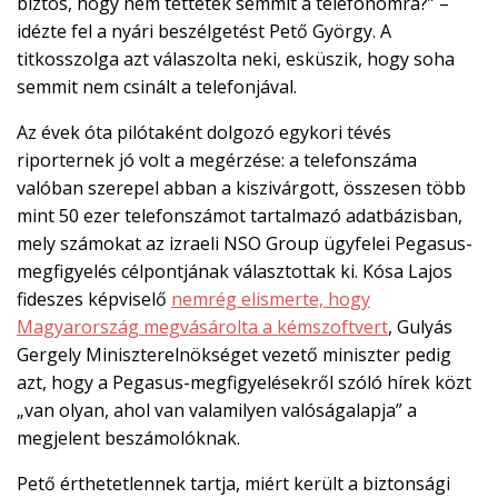
biztos, hogy nem tettetek semmit a telefonomra?” –
idézte fel a nyári beszélgetést Pető György. A
titkosszolga azt válaszolta neki, esküszik, hogy soha
semmit nem csinált a telefonjával.
Az évek óta pilótaként dolgozó egykori tévés
riporternek jó volt a megérzése: a telefonszáma
valóban szerepel abban a kiszivárgott, összesen több
mint 50 ezer telefonszámot tartalmazó adatbázisban,
mely számokat az izraeli NSO Group ügyfelei Pegasus-
megfigyelés célpontjának választottak ki. Kósa Lajos
fideszes képviselő
nemrég elismerte, hogy
Magyarország megvásárolta a kémszoftvert
, Gulyás
Gergely Miniszterelnökséget vezető miniszter pedig
azt, hogy a Pegasus-megfigyelésekről szóló hírek közt
„van olyan, ahol van valamilyen valóságalapja” a
megjelent beszámolóknak.
Pető érthetetlennek tartja, miért került a biztonsági