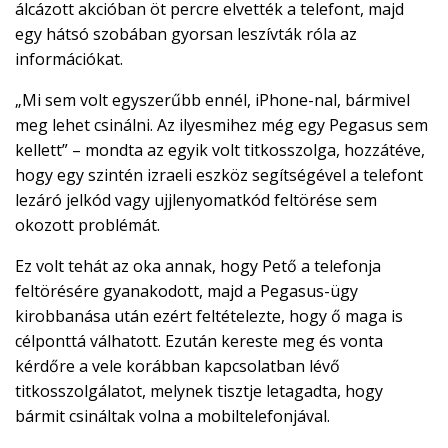
álcázott akcióban öt percre elvették a telefont, majd
egy hátsó szobában gyorsan leszívták róla az
információkat.
„Mi sem volt egyszerűbb ennél, iPhone-nal, bármivel
meg lehet csinálni. Az ilyesmihez még egy Pegasus sem
kellett” – mondta az egyik volt titkosszolga, hozzátéve,
hogy egy szintén izraeli eszköz segítségével a telefont
lezáró jelkód vagy ujjlenyomatkód feltörése sem
okozott problémát.
Ez volt tehát az oka annak, hogy Pető a telefonja
feltörésére gyanakodott, majd a Pegasus-ügy
kirobbanása után ezért feltételezte, hogy ő maga is
célponttá válhatott. Ezután kereste meg és vonta
kérdőre a vele korábban kapcsolatban lévő
titkosszolgálatot, melynek tisztje letagadta, hogy
bármit csináltak volna a mobiltelefonjával.