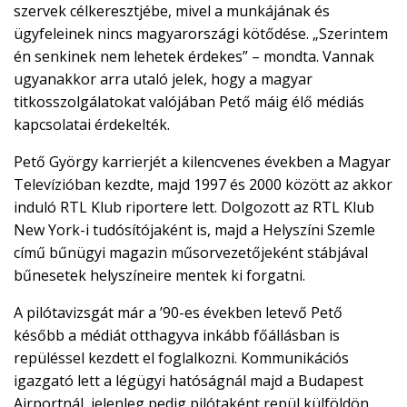
szervek célkeresztjébe, mivel a munkájának és
ügyfeleinek nincs magyarországi kötődése. „Szerintem
én senkinek nem lehetek érdekes” – mondta. Vannak
ugyanakkor arra utaló jelek, hogy a magyar
titkosszolgálatokat valójában Pető máig élő médiás
kapcsolatai érdekelték.
Pető György karrierjét a kilencvenes években a Magyar
Televízióban kezdte, majd 1997 és 2000 között az akkor
induló RTL Klub riportere lett. Dolgozott az RTL Klub
New York-i tudósítójaként is, majd a Helyszíni Szemle
című bűnügyi magazin műsorvezetőjeként stábjával
bűnesetek helyszíneire mentek ki forgatni.
A pilótavizsgát már a ’90-es években letevő Pető
később a médiát otthagyva inkább főállásban is
repüléssel kezdett el foglalkozni. Kommunikációs
igazgató lett a légügyi hatóságnál majd a Budapest
Airportnál, jelenleg pedig pilótaként repül külföldön.