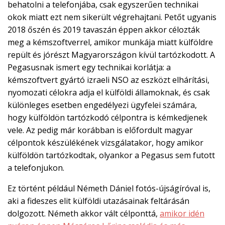
behatolni a telefonjába, csak egyszerűen technikai
okok miatt ezt nem sikerült végrehajtani. Petőt ugyanis
2018 őszén és 2019 tavaszán éppen akkor célozták
meg a kémszoftverrel, amikor munkája miatt külföldre
repült és jórészt Magyarországon kívül tartózkodott. A
Pegasusnak ismert egy technikai korlátja: a
kémszoftvert gyártó izraeli NSO az eszközt elhárítási,
nyomozati célokra adja el külföldi államoknak, és csak
különleges esetben engedélyezi ügyfelei számára,
hogy külföldön tartózkodó célpontra is kémkedjenek
vele. Az pedig már korábban is előfordult magyar
célpontok készülékének vizsgálatakor, hogy amikor
külföldön tartózkodtak, olyankor a Pegasus sem futott
a telefonjukon.
Ez történt például Németh Dániel fotós-újságíróval is,
aki a fideszes elit külföldi utazásainak feltárásán
dolgozott. Németh akkor vált célponttá,
amikor idén