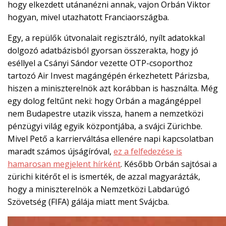
hogy elkezdett utánanézni annak, vajon Orbán Viktor
hogyan, mivel utazhatott Franciaországba.
Egy, a repülők útvonalait regisztráló, nyílt adatokkal
dolgozó adatbázisból gyorsan összerakta, hogy jó
eséllyel a Csányi Sándor vezette OTP-csoporthoz
tartozó Air Invest magángépén érkezhetett Párizsba,
hiszen a miniszterelnök azt korábban is használta. Még
egy dolog feltűnt neki: hogy Orbán a magángéppel
nem Budapestre utazik vissza, hanem a nemzetközi
pénzügyi világ egyik központjába, a svájci Zürichbe.
Mivel Pető a karrierváltása ellenére napi kapcsolatban
maradt számos újságíróval,
ez a felfedezése is
hamarosan megjelent hírként
. Később Orbán sajtósai a
zürichi kitérőt el is ismerték, de azzal magyarázták,
hogy a miniszterelnök a Nemzetközi Labdarúgó
Szövetség (FIFA) gálája miatt ment Svájcba.