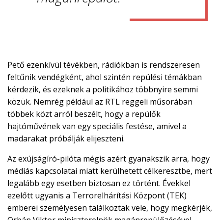
Pető ezenkívül tévékben, rádiókban is rendszeresen
feltűnik vendégként, ahol szintén repülési témákban
kérdezik, és ezeknek a politikához többnyire semmi
közük. Nemrég például az RTL reggeli műsorában
többek közt arról beszélt, hogy a repülők
hajtóművének van egy speciális festése, amivel a
madarakat próbálják elijeszteni.
Az exújságíró-pilóta mégis azért gyanakszik arra, hogy
médiás kapcsolatai miatt kerülhetett célkeresztbe, mert
legalább egy esetben biztosan ez történt. Évekkel
ezelőtt ugyanis a Terrorelhárítási Központ (TEK)
emberei személyesen találkoztak vele, hogy megkérjék,
Orbán Viktor miniszterelnök magánrepülőzésével