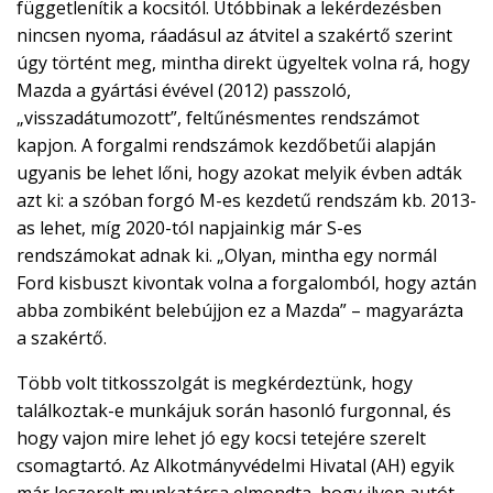
függetlenítik a kocsitól. Utóbbinak a lekérdezésben
nincsen nyoma, ráadásul az átvitel a szakértő szerint
úgy történt meg, mintha direkt ügyeltek volna rá, hogy
Mazda a gyártási évével (2012) passzoló,
„visszadátumozott”, feltűnésmentes rendszámot
kapjon. A forgalmi rendszámok kezdőbetűi alapján
ugyanis be lehet lőni, hogy azokat melyik évben adták
azt ki: a szóban forgó M-es kezdetű rendszám kb. 2013-
as lehet, míg 2020-tól napjainkig már S-es
rendszámokat adnak ki. „Olyan, mintha egy normál
Ford kisbuszt kivontak volna a forgalomból, hogy aztán
abba zombiként belebújjon ez a Mazda” – magyarázta
a szakértő.
Több volt titkosszolgát is megkérdeztünk, hogy
találkoztak-e munkájuk során hasonló furgonnal, és
hogy vajon mire lehet jó egy kocsi tetejére szerelt
csomagtartó. Az Alkotmányvédelmi Hivatal (AH) egyik
már leszerelt munkatársa elmondta, hogy ilyen autót