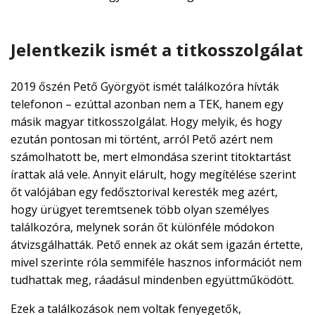
Jelentkezik ismét a titkosszolgálat
2019 őszén Pető Györgyöt ismét találkozóra hívták
telefonon – ezúttal azonban nem a TEK, hanem egy
másik magyar titkosszolgálat. Hogy melyik, és hogy
ezután pontosan mi történt, arról Pető azért nem
számolhatott be, mert elmondása szerint titoktartást
írattak alá vele. Annyit elárult, hogy megítélése szerint
őt valójában egy fedősztorival keresték meg azért,
hogy ürügyet teremtsenek több olyan személyes
találkozóra, melynek során őt különféle módokon
átvizsgálhatták. Pető ennek az okát sem igazán értette,
mivel szerinte róla semmiféle hasznos információt nem
tudhattak meg, ráadásul mindenben együttműködött.
Ezek a találkozások nem voltak fenyegetők,