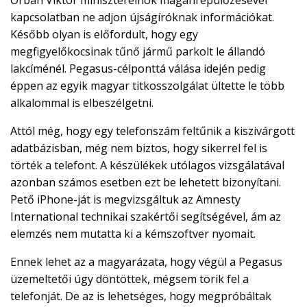
kapcsolatban ne adjon újságíróknak információkat.
Később olyan is előfordult, hogy egy
megfigyelőkocsinak tűnő jármű parkolt le állandó
lakcíménél. Pegasus-célponttá válása idején pedig
éppen az egyik magyar titkosszolgálat ültette le több
alkalommal is elbeszélgetni.
Attól még, hogy egy telefonszám feltűnik a kiszivárgott
adatbázisban, még nem biztos, hogy sikerrel fel is
törték a telefont. A készülékek utólagos vizsgálatával
azonban számos esetben ezt be lehetett bizonyítani.
Pető iPhone-ját is megvizsgáltuk az Amnesty
International technikai szakértői segítségével, ám az
elemzés nem mutatta ki a kémszoftver nyomait.
Ennek lehet az a magyarázata, hogy végül a Pegasus
üzemeltetői úgy döntöttek, mégsem törik fel a
telefonját. De az is lehetséges, hogy megpróbáltak