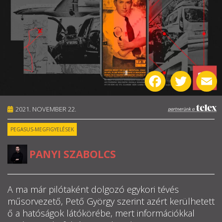
RÓLUNK
ALAPELVEK
CSAPAT
Facebook
Twitter
E
MŰKÖDÉS
2021. NOVEMBER 22.
TÁMOGATÁS
PEGASUS-MEGFIGYELÉSEK
1%
PANYI SZABOLCS
WEBSHOP
A ma már pilótaként dolgozó egykori tévés

műsorvezető, Pető György szerint azért kerülhetett
ő a hatóságok látókörébe, mert információkkal
