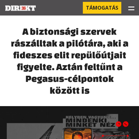
☰
TÁMOGATÁS
PROJEKTEK
A biztonsági szervek
rászálltak a pilótára, aki a
KÓRHÁZI FERTŐZÉSEK
fideszes elit repülőútjait
ORBÁN ÉS A GAZDASÁG
figyelte. Aztán feltűnt a
KÍNAI NEGYED
Pegasus-célpontok
között is
OROSZ KAPCSOLATOK
PEGASUS-MEGFIGYELÉSEK
AZ ORBÁN CSALÁD ÜZLETEI
OFFSHORE TITKOK