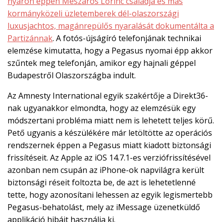
nyáron éppen Mészáros Lőrinc családja és más
kormányközeli üzletemberek dél-olaszországi
luxusjachtos, magánrepülős nyaralását dokumentálta a
Partizánnak
. A fotós-újságíró telefonjának technikai
elemzése kimutatta, hogy a Pegasus nyomai épp akkor
szűntek meg telefonján, amikor egy hajnali géppel
Budapestről Olaszországba indult.
Az Amnesty International egyik szakértője a Direkt36-
nak ugyanakkor elmondta, hogy az elemzésük egy
módszertani probléma miatt nem is lehetett teljes körű.
Pető ugyanis a készülékére már letöltötte az operációs
rendszernek éppen a Pegasus miatt kiadott biztonsági
frissítéseit. Az Apple az iOS 14.7.1-es verziófrissítésével
azonban nem csupán az iPhone-ok napvilágra került
biztonsági réseit foltozta be, de azt is lehetetlenné
tette, hogy azonosítani lehessen az egyik legismertebb
Pegasus-behatolást, mely az iMessage üzenetküldő
applikáció hibáit használja ki.