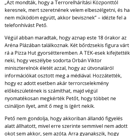
„Azt mondták, hogy a Terrorelhárítási Központtól
keresnek, mert szeretnének velem elbeszélgetni, és ha
nem működöm együtt, akkor bevisznek” – idézte fel a
telefonhívást Pető.
Végül abban maradtak, hogy aznap este 18 órakor az
Aréna Plázában találkoznak. Két bőrdzsekis figura várt
rá a Pizza Hut gyorsétteremben. A TEK-esek kifejtették
neki, hogy veszélybe sodorta Orbán Viktor
miniszterelnök életét azzal, hogy az útvonaláról
információkat osztott meg a médiával. Hozzátették,
hogy ez adott esetben akár terrorcselekmény
előkészületének is számíthat, majd végül
nyomatékosan megkérték Petőt, hogy többet ne
csináljon ilyet, amit ő meg is ígért nekik.
Pető nem gondolja, hogy akkoriban állandó figyelés
alatt állhatott, mivel erre szerinte semmivel nem adott
okot sem akkor, sem azóta. Arra gyanakszik, hogy