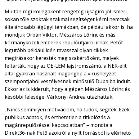
Miután régi kollégaként rengeteg újságíró jól ismeri,
sokan tőle szoktak szakmai segítséget kérni nemcsak
általánosabb légügyi témákban, de például akkor is, ha
mondjuk Orbán Viktor, Mészáros Lőrinc és más
kormányközeli emberek repülőútjairól írnak. Petőt
legutóbb például idén tavasszal olyan cikkek
megírásakor keresték meg szakértőként, melyek
feltárták, hogy az OE-LEM lajstromszámú, a NER-elit
által gyakran használt magángép a vírushelyzet
szempontjából veszélyesnek minősülő Dubajba indult.
Ekkor az is kiderült, hogy a gépen Mészáros Lőrinc és
későbbi felesége, Várkonyi Andrea utazhattak.
„Nincs semmilyen motivációm, ha tudok, segítek. Ezek
publikus adatok, és érthetetlen a titkolózás a
magánrepülőzéssel kapcsolatban” – mondta a
Direkt36-nak Pető azokról a nyílt forrásból is elérhető