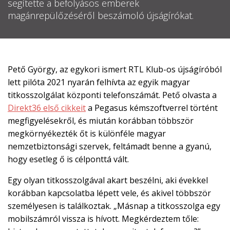
segítette a befolyásos emberek

magánrepülőzéséről beszámoló újságírókat.
EN

Pető György, az egykori ismert RTL Klub-os újságíróból
lett pilóta 2021 nyarán felhívta az egyik magyar
CSATLAKOZZ
titkosszolgálat központi telefonszámát. Pető olvasta a
A
Direkt36 első cikkeit
a Pegasus kémszoftverrel történt
TÁMOGATÓI
megfigyelésekről, és miután korábban többször
KÖRHÖZ!
megkörnyékezték őt is különféle magyar
nemzetbiztonsági szervek, feltámadt benne a gyanú,
hogy esetleg ő is célponttá vált.
Egy olyan titkosszolgával akart beszélni, aki évekkel
korábban kapcsolatba lépett vele, és akivel többször
személyesen is találkoztak. „Másnap a titkosszolga egy
mobilszámról vissza is hívott. Megkérdeztem tőle: