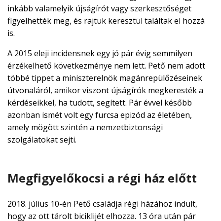
inkább valamelyik újságírót vagy szerkesztőséget
figyelhették meg, és rajtuk keresztül találtak el hozzá
is.
A 2015 eleji incidensnek egy jó pár évig semmilyen
érzékelhető következménye nem lett. Pető nem adott
többé tippet a miniszterelnök magánrepülőzéseinek
útvonaláról, amikor viszont újságírók megkeresték a
kérdéseikkel, ha tudott, segített. Pár évvel később
azonban ismét volt egy furcsa epizód az életében,
amely mögött szintén a nemzetbiztonsági
szolgálatokat sejti.
Megfigyelőkocsi a régi ház előtt
2018. július 10-én Pető családja régi házához indult,
hogy az ott tárolt biciklijét elhozza. 13 óra után pár