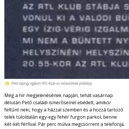
Pető György egykori RTL Klub-os műsorának plakátja.
Még a hír megjelenésének napján, tehát vasárnap
délután Pető családi ismerőseinél ebédelt, amikor
feltűnt neki, hogy a házzal szemben és a hozzá tartozó
telek túloldalán egy-egy fehér furgon parkol, benne
két-két férfival. Pár perc múlva megcsörrent a telefonja.