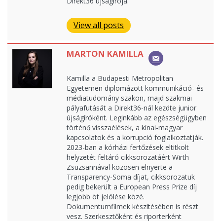
Direkt36 újságírója.
View all posts
MARTON KAMILLA
Kamilla a Budapesti Metropolitan
Egyetemen diplomázott kommunikáció- és
médiatudomány szakon, majd szakmai
pályafutását a Direkt36-nál kezdte junior
újságíróként. Leginkább az egészségügyben
történő visszaélések, a kínai-magyar
kapcsolatok és a korrupció foglalkoztatják.
2023-ban a kórházi fertőzések eltitkolt
helyzetét feltáró cikksorozatáért Wirth
Zsuzsannával közösen elnyerte a
Transparency-Soma díjat, cikksorozatuk
pedig bekerült a European Press Prize díj
legjobb öt jelölése közé.
Dokumentumfilmek készítésében is részt
vesz. Szerkesztőként és riporterként