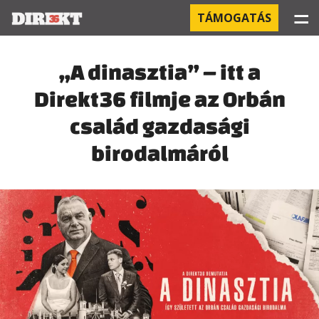
☰
TÁMOGATÁS
PROJEKTEK
„A dinasztia” – itt a
Direkt36 filmje az Orbán
KÓRHÁZI FERTŐZÉSEK
család gazdasági
ORBÁN ÉS A GAZDASÁG
birodalmáról
KÍNAI NEGYED
OROSZ KAPCSOLATOK
PEGASUS-MEGFIGYELÉSEK
AZ ORBÁN CSALÁD ÜZLETEI
OFFSHORE TITKOK