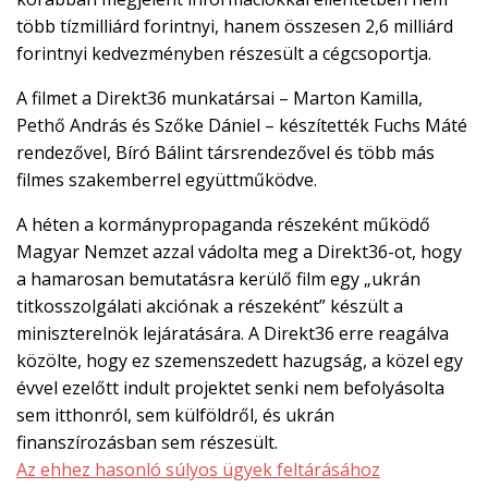
több tízmilliárd forintnyi, hanem összesen 2,6 milliárd
forintnyi kedvezményben részesült a cégcsoportja.
A filmet a Direkt36 munkatársai – Marton Kamilla,
Pethő András és Szőke Dániel – készítették Fuchs Máté
rendezővel, Bíró Bálint társrendezővel és több más
filmes szakemberrel együttműködve.
A héten a kormánypropaganda részeként működő
Magyar Nemzet azzal vádolta meg a Direkt36-ot, hogy
a hamarosan bemutatásra kerülő film egy „ukrán
titkosszolgálati akciónak a részeként” készült a
miniszterelnök lejáratására. A Direkt36 erre reagálva
közölte, hogy ez szemenszedett hazugság, a közel egy
évvel ezelőtt indult projektet senki nem befolyásolta
sem itthonról, sem külföldről, és ukrán
finanszírozásban sem részesült.
Az ehhez hasonló súlyos ügyek feltárásához