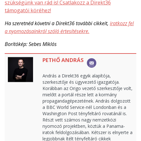
szükségünk van rád is! Csatlakozz a Direkt36
támogatói köréhez!
Ha szeretnéd követni a Direkt36 további cikkeit,
iratkozz fel
a nyomozásainkról szóló értesítésekre.
Borítókép: Sebes Miklós
PETHŐ ANDRÁS
András a Direkt36 egyik alapítója,
szerkesztője és ügyvezető igazgatója.
Korábban az Origo vezető szerkesztője volt,
mielőtt a portál része lett a kormány
propagandagépezetének. András dolgozott
a BBC World Service-nél Londonban és a
Washington Post tényfeltáró rovatánál is.
Részt vett számos nagy nemzetközi
nyomozó projektben, köztük a Panama-
iratok feldolgozásában. Kétszer is elnyerte a
legjobbnak ítélt tényfeltáró cikkek