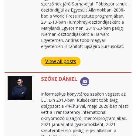
szerzőinek járó Soma-díjat. Többször tanult
ösztöndíjjal az Egyesült Államokban: 2008-
ban a World Press Institute programjában,
2012-13-ban Humphrey-ösztöndíjasként a
Marylandi Egyetemen, 2019-20-ban pedig
Nieman-ösztöndíjasként a Harvard
Egyetemen. András több magyar
egyetemen is tanított újságíró kurzusokat.
View all posts
SZŐKE DÁNIEL
Informatikus könyvtáros szakon végzett az
ELTE-n 2013-ban. Külsősként több évig
dolgozott a 444.hu-val, majd 2020-ban részt
vett a Transparency International
oknyomozó újságírói mentorprogramjában.
2021 januárjától gyakornokként, 2021
szeptemberétől pedig teljes állásban a