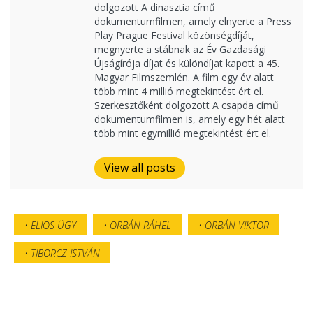
dolgozott A dinasztia című
dokumentumfilmen, amely elnyerte a Press
Play Prague Festival közönségdíját,
megnyerte a stábnak az Év Gazdasági
Újságírója díjat és különdíjat kapott a 45.
Magyar Filmszemlén. A film egy év alatt
több mint 4 millió megtekintést ért el.
Szerkesztőként dolgozott A csapda című
dokumentumfilmen is, amely egy hét alatt
több mint egymillió megtekintést ért el.
View all posts
ELIOS-ÜGY
ORBÁN RÁHEL
ORBÁN VIKTOR
TIBORCZ ISTVÁN