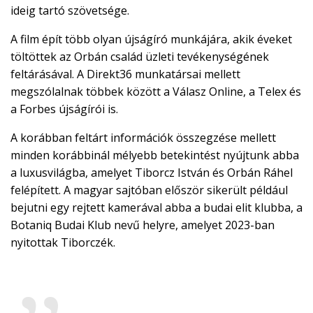
ideig tartó szövetsége.
A film épít több olyan újságíró munkájára, akik éveket
töltöttek az Orbán család üzleti tevékenységének
feltárásával. A Direkt36 munkatársai mellett
megszólalnak többek között a Válasz Online, a Telex és
a Forbes újságírói is.
A korábban feltárt információk összegzése mellett
minden korábbinál mélyebb betekintést nyújtunk abba
a luxusvilágba, amelyet Tiborcz István és Orbán Ráhel
felépített. A magyar sajtóban először sikerült például
bejutni egy rejtett kamerával abba a budai elit klubba, a
Botaniq Budai Klub nevű helyre, amelyet 2023-ban
nyitottak Tiborczék.