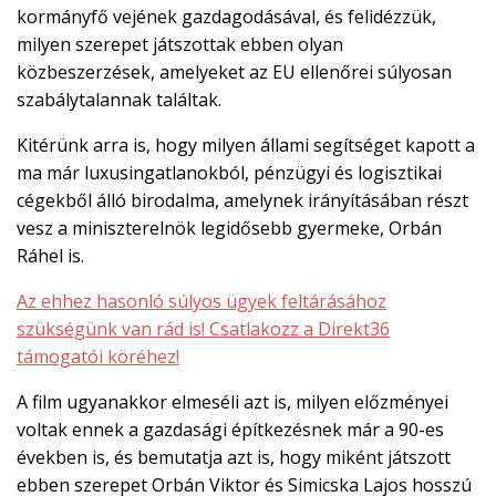
kormányfő vejének gazdagodásával, és felidézzük,
milyen szerepet játszottak ebben olyan
közbeszerzések, amelyeket az EU ellenőrei súlyosan
szabálytalannak találtak.
Kitérünk arra is, hogy milyen állami segítséget kapott a
ma már luxusingatlanokból, pénzügyi és logisztikai
cégekből álló birodalma, amelynek irányításában részt
vesz a miniszterelnök legidősebb gyermeke, Orbán
Ráhel is.
Az ehhez hasonló súlyos ügyek feltárásához
szükségünk van rád is! Csatlakozz a Direkt36
támogatói köréhez!
A film ugyanakkor elmeséli azt is, milyen előzményei
voltak ennek a gazdasági építkezésnek már a 90-es
években is, és bemutatja azt is, hogy miként játszott
ebben szerepet Orbán Viktor és Simicska Lajos hosszú