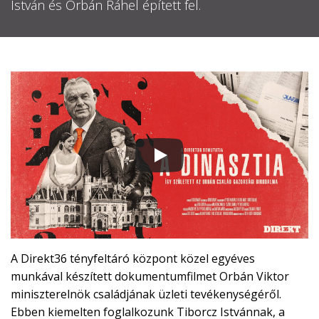
István és Orbán Ráhel épített fel.

EN

CSATLAKOZZ
A
TÁMOGATÓI
KÖRHÖZ!
A Direkt36 tényfeltáró központ közel egyéves
munkával készített dokumentumfilmet Orbán Viktor
miniszterelnök családjának üzleti tevékenységéről.
Ebben kiemelten foglalkozunk Tiborcz Istvánnak, a