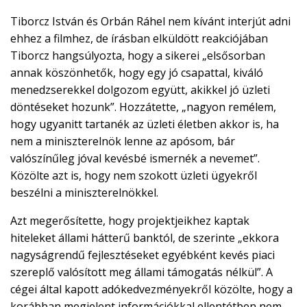
Tiborcz István és Orbán Ráhel nem kívánt interjút adni
ehhez a filmhez, de írásban elküldött reakciójában
Tiborcz hangsúlyozta, hogy a sikerei „elsősorban
annak köszönhetők, hogy egy jó csapattal, kiváló
menedzserekkel dolgozom együtt, akikkel jó üzleti
döntéseket hozunk”. Hozzátette, „nagyon remélem,
hogy ugyanitt tartanék az üzleti életben akkor is, ha
nem a miniszterelnök lenne az apósom, bár
valószínűleg jóval kevésbé ismernék a nevemet”.
Közölte azt is, hogy nem szokott üzleti ügyekről
beszélni a miniszterelnökkel.
Azt megerősítette, hogy projektjeikhez kaptak
hiteleket állami hátterű banktól, de szerinte „ekkora
nagyságrendű fejlesztéseket egyébként kevés piaci
szereplő valósított meg állami támogatás nélkül”. A
cégei által kapott adókedvezményekről közölte, hogy a
korábban megjelent információkkal ellentétben nem