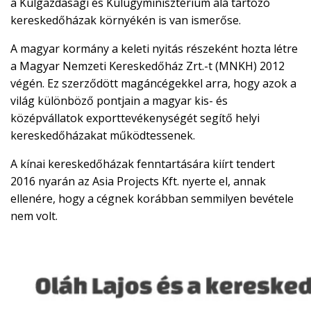
a Külgazdasági és Külügyminisztérium alá tartozó
kereskedőházak környékén is van ismerőse.
A magyar kormány a keleti nyitás részeként hozta létre
a Magyar Nemzeti Kereskedőház Zrt.-t (MNKH) 2012
végén. Ez szerződött magáncégekkel arra, hogy azok a
világ különböző pontjain a magyar kis- és
középvállatok exporttevékenységét segítő helyi
kereskedőházakat működtessenek.
A kínai kereskedőházak fenntartására kiírt tendert
2016 nyarán az Asia Projects Kft. nyerte el, annak
ellenére, hogy a cégnek korábban semmilyen bevétele
nem volt.