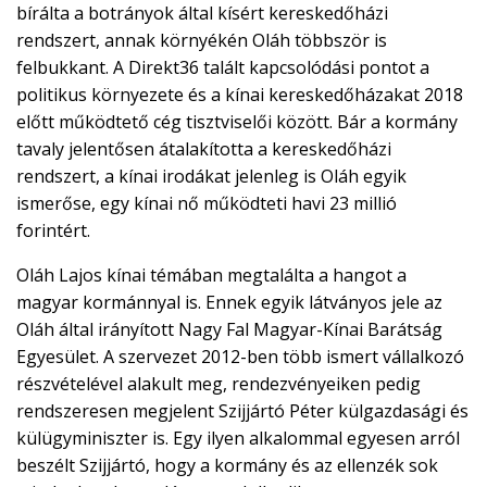
bírálta a botrányok által kísért kereskedőházi
rendszert, annak környékén Oláh többször is
felbukkant. A Direkt36 talált kapcsolódási pontot a
politikus környezete és a kínai kereskedőházakat 2018
előtt működtető cég tisztviselői között. Bár a kormány
tavaly jelentősen átalakította a kereskedőházi
rendszert, a kínai irodákat jelenleg is Oláh egyik
ismerőse, egy kínai nő működteti havi 23 millió
forintért.
Oláh Lajos kínai témában megtalálta a hangot a
magyar kormánnyal is. Ennek egyik látványos jele az
Oláh által irányított Nagy Fal Magyar-Kínai Barátság
Egyesület. A szervezet 2012-ben több ismert vállalkozó
részvételével alakult meg, rendezvényeiken pedig
rendszeresen megjelent Szijjártó Péter külgazdasági és
külügyminiszter is. Egy ilyen alkalommal egyesen arról
beszélt Szijjártó, hogy a kormány és az ellenzék sok