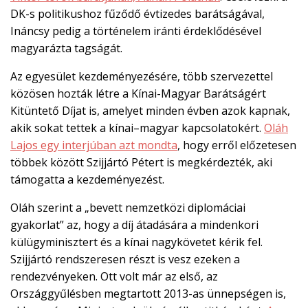
DK-s politikushoz fűződő évtizedes barátságával,
Ináncsy pedig a történelem iránti érdeklődésével
magyarázta tagságát.
Az egyesület kezdeményezésére, több szervezettel
közösen hozták létre a Kínai-Magyar Barátságért
Kitüntető Díjat is, amelyet minden évben azok kapnak,
akik sokat tettek a kínai–magyar kapcsolatokért.
Oláh
Lajos egy interjúban azt mondta
, hogy erről előzetesen
többek között Szijjártó Pétert is megkérdezték, aki
támogatta a kezdeményezést.
Oláh szerint a „bevett nemzetközi diplomáciai
gyakorlat” az, hogy a díj átadására a mindenkori
külügyminisztert és a kínai nagykövetet kérik fel.
Szijjártó rendszeresen részt is vesz ezeken a
rendezvényeken. Ott volt már az első, az
Országgyűlésben megtartott 2013-as ünnepségen is,