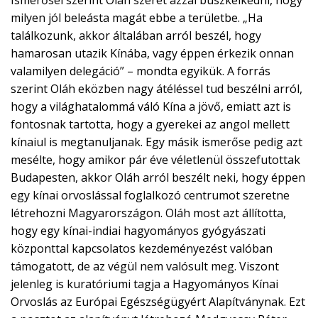
milyen jól beleásta magát ebbe a területbe. „Ha
találkozunk, akkor általában arról beszél, hogy
hamarosan utazik Kínába, vagy éppen érkezik onnan
valamilyen delegáció” – mondta egyikük. A forrás
szerint Oláh eközben nagy átéléssel tud beszélni arról,
hogy a világhatalommá váló Kína a jövő, emiatt azt is
fontosnak tartotta, hogy a gyerekei az angol mellett
kínaiul is megtanuljanak. Egy másik ismerőse pedig azt
mesélte, hogy amikor pár éve véletlenül összefutottak
Budapesten, akkor Oláh arról beszélt neki, hogy éppen
egy kínai orvoslással foglalkozó centrumot szeretne
létrehozni Magyarországon. Oláh most azt állította,
hogy egy kínai-indiai hagyományos gyógyászati
központtal kapcsolatos kezdeményezést valóban
támogatott, de az végül nem valósult meg. Viszont
jelenleg is kuratóriumi tagja a Hagyományos Kínai
Orvoslás az Európai Egészségügyért Alapítványnak. Ezt