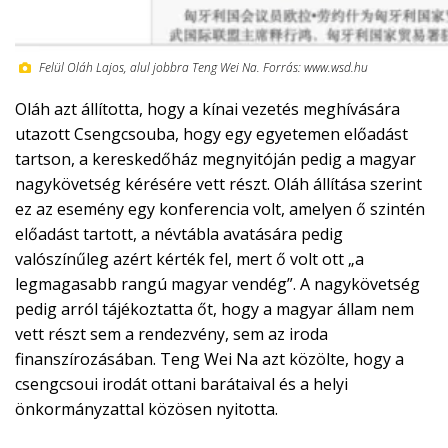
Felül Oláh Lajos, alul jobbra Teng Wei Na. Forrás: www.wsd.hu
Oláh azt állította, hogy a kínai vezetés meghívására
utazott Csengcsouba, hogy egy egyetemen előadást
tartson, a kereskedőház megnyitóján pedig a magyar
nagykövetség kérésére vett részt. Oláh állítása szerint
ez az esemény egy konferencia volt, amelyen ő szintén
előadást tartott, a névtábla avatására pedig
valószínűleg azért kérték fel, mert ő volt ott „a
legmagasabb rangú magyar vendég”. A nagykövetség
pedig arról tájékoztatta őt, hogy a magyar állam nem
vett részt sem a rendezvény, sem az iroda
finanszírozásában. Teng Wei Na azt közölte, hogy a
csengcsoui irodát ottani barátaival és a helyi
önkormányzattal közösen nyitotta.