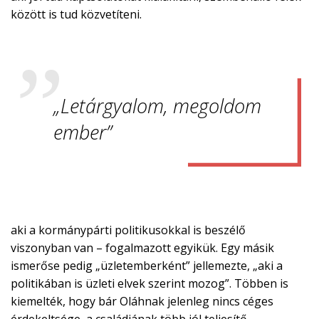
között is tud közvetíteni.
„Letárgyalom, megoldom
ember”
aki a kormánypárti politikusokkal is beszélő
viszonyban van – fogalmazott egyikük. Egy másik
ismerőse pedig „üzletemberként” jellemezte, „aki a
politikában is üzleti elvek szerint mozog”. Többen is
kiemelték, hogy bár Oláhnak jelenleg nincs céges
érdekeltsége, a családjának több jól teljesítő