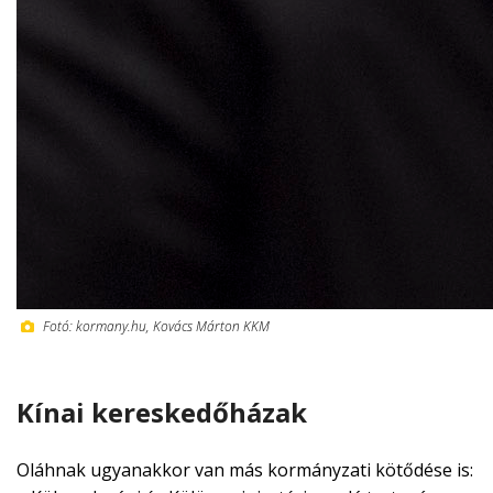
Fotó: kormany.hu, Kovács Márton KKM
Kínai
kereskedőházak
Oláhnak ugyanakkor van más kormányzati kötődése is: