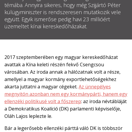
témába. Annyira sikeres, hogy még Szijjártó Péter

külügyminiszter is rendszeresen mutatkozik vele
EN
együtt. Egyik ismerőse pedig havi 23 millióért

üzemeltet kínai kereskedőházakat.
CSATLAKOZZ
A
2017 szeptemberében egy magyar kereskedőházat
TÁMOGATÓI
avattak a Kína keleti részén fekvő Csengcsou
KÖRHÖZ!
városában. Az iroda annak a hálózatnak volt a része,
amellyel a magyar kormány exportlehetőségekhez
akarta juttatni a magyar cégeket.
Az ünnepélyes
megnyitón azonban nem egy kormánypárti, hanem egy
ellenzéki politikusé volt a főszerep
: az iroda névtábláját
a Demokratikus Koalíció (DK) parlamenti képviselője,
Oláh Lajos leplezte le.
Bár a legerősebb ellenzéki párttá váló DK is többször