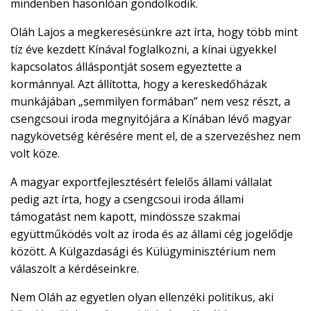
mindenben hasonlóan gondolkodik.
Oláh Lajos a megkeresésünkre azt írta, hogy több mint
tíz éve kezdett Kínával foglalkozni, a kínai ügyekkel
kapcsolatos álláspontját sosem egyeztette a
kormánnyal. Azt állította, hogy a kereskedőházak
munkájában „semmilyen formában” nem vesz részt, a
csengcsoui iroda megnyitójára a Kínában lévő magyar
nagykövetség kérésére ment el, de a szervezéshez nem
volt köze.
A magyar exportfejlesztésért felelős állami vállalat
pedig azt írta, hogy a csengcsoui iroda állami
támogatást nem kapott, mindössze szakmai
együttműködés volt az iroda és az állami cég jogelődje
között. A Külgazdasági és Külügyminisztérium nem
válaszolt a kérdéseinkre.
Nem Oláh az egyetlen olyan ellenzéki politikus, aki