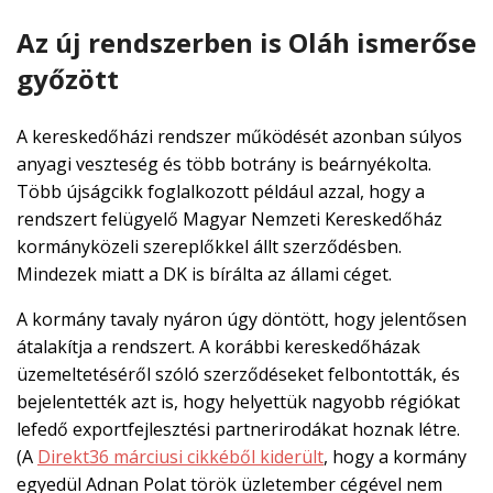
Az új rendszerben is Oláh ismerőse
győzött
A kereskedőházi rendszer működését azonban súlyos
anyagi veszteség és több botrány is beárnyékolta.
Több újságcikk foglalkozott például azzal, hogy a
rendszert felügyelő Magyar Nemzeti Kereskedőház
kormányközeli szereplőkkel állt szerződésben.
Mindezek miatt a DK is bírálta az állami céget.
A kormány tavaly nyáron úgy döntött, hogy jelentősen
átalakítja a rendszert. A korábbi kereskedőházak
üzemeltetéséről szóló szerződéseket felbontották, és
bejelentették azt is, hogy helyettük nagyobb régiókat
lefedő exportfejlesztési partnerirodákat hoznak létre.
(A
Direkt36 márciusi cikkéből kiderült
, hogy a kormány
egyedül Adnan Polat török üzletember cégével nem