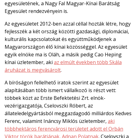
egyesületének, a Nagy Fal Magyar-Kínai Barátság
Egyesület rendezvényein is.
Az egyesületet 2012-ben azzal céllal hozták létre, hogy
fejlesszék a két ország közötti gazdasági, diplomáciai,
kulturális kapcsolatokat és együttműködjenek a
Magyarországon élő kínai közösséggel. Az egyesület
egyik elnöke ma is Oláh, a másik pedig Cao Heping
kínai üzletember, aki
az elmúlt években több Skála
áruházat is megvásárolt
.
A bíróságon fellelhető iratok szerint az egyesület
alapításában több ismert vállalkozó is részt vett:
többek közt az Erste Befektetési Zrt. elnök-
vezérigazgatója, Cselovszki Róbert, az
állateledelgyártásból meggazdagodó milliárdos Kedves
Ferenc, valamint Ináncsy Miklós üzletember,
aki
többhektáros ferencvárosi területet adott el Orbán
Viktor török barátjának, Adnan Polatnak
. Cselovszki a