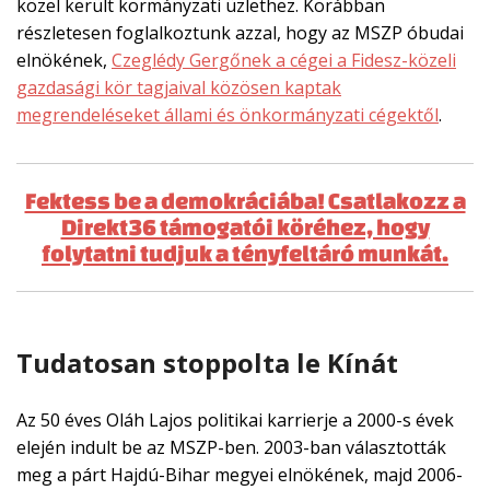
közel került kormányzati üzlethez. Korábban
részletesen foglalkoztunk azzal, hogy az MSZP óbudai
elnökének,
Czeglédy Gergőnek a cégei a Fidesz-közeli
gazdasági kör tagjaival közösen kaptak
megrendeléseket állami és önkormányzati cégektől
.
Fektess be a demokráciába! Csatlakozz a
Direkt36 támogatói köréhez, hogy
folytatni tudjuk a tényfeltáró munkát.
Tudatosan stoppolta le Kínát
Az 50 éves Oláh Lajos politikai karrierje a 2000-s évek
elején indult be az MSZP-ben. 2003-ban választották
meg a párt Hajdú-Bihar megyei elnökének, majd 2006-