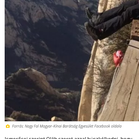
Forrás: Nagy Fal Magyar-Kínai Barátság Egyesület Facebook oldala
Ismerősei szerint Oláh szeret azzal büszkélkedni, hogy