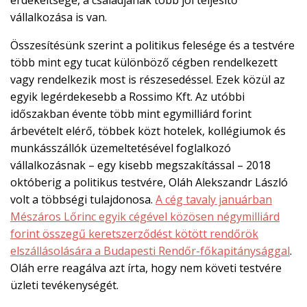
vállalkozása is van.
Összesítésünk szerint a politikus felesége és a testvére
több mint egy tucat különböző cégben rendelkezett
vagy rendelkezik most is részesedéssel. Ezek közül az
egyik legérdekesebb a Rossimo Kft. Az utóbbi
időszakban évente több mint egymilliárd forint
árbevételt elérő, többek közt hotelek, kollégiumok és
munkásszállók üzemeltetésével foglalkozó
vállalkozásnak – egy kisebb megszakítással – 2018
októberig a politikus testvére, Oláh Alekszandr László
volt a többségi tulajdonosa.
A cég tavaly januárban
Mészáros Lőrinc egyik cégével közösen négymilliárd
forint összegű keretszerződést kötött rendőrök
elszállásolására a Budapesti Rendőr-főkapitánysággal
.
Oláh erre reagálva azt írta, hogy nem követi testvére
üzleti tevékenységét.