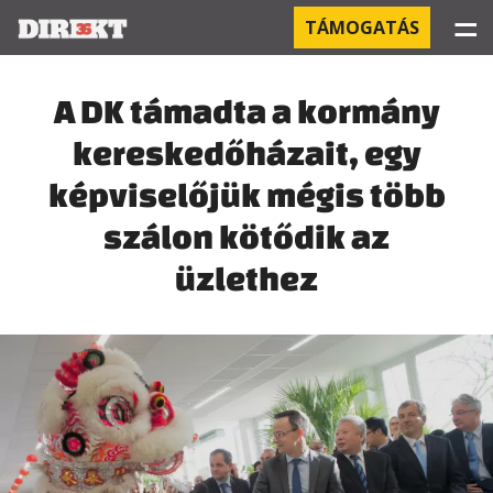
☰
TÁMOGATÁS
PROJEKTEK
A DK támadta a kormány
kereskedőházait, egy
KÓRHÁZI FERTŐZÉSEK
képviselőjük mégis több
ORBÁN ÉS A GAZDASÁG
szálon kötődik az
KÍNAI NEGYED
üzlethez
OROSZ KAPCSOLATOK
PEGASUS-MEGFIGYELÉSEK
AZ ORBÁN CSALÁD ÜZLETEI
OFFSHORE TITKOK