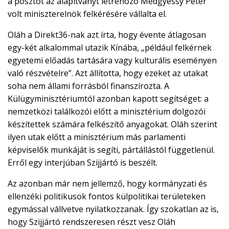
a posztot az alapítványt létrehozó Medgyessy Péter
volt miniszterelnök felkérésére vállalta el.
Oláh a Direkt36-nak azt írta, hogy évente átlagosan
egy-két alkalommal utazik Kínába, „például felkérnek
egyetemi előadás tartására vagy kulturális eseményen
való részvételre”. Azt állította, hogy ezeket az utakat
soha nem állami forrásból finanszírozta. A
Külügyminisztériumtól azonban kapott segítséget: a
nemzetközi találkozói előtt a minisztérium dolgozói
készítettek számára felkészítő anyagokat. Oláh szerint
ilyen utak előtt a minisztérium más parlamenti
képviselők munkáját is segíti, pártállástól függetlenül.
Erről egy interjúban Szijjártó is beszélt.
Az azonban már nem jellemző, hogy kormányzati és
ellenzéki politikusok fontos külpolitikai területeken
egymással vállvetve nyilatkozzanak. Így szokatlan az is,
hogy Szijjártó rendszeresen részt vesz Oláh