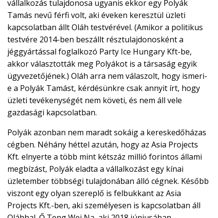
vállalkozás tulajdonosa ugyanis ekkor egy Polyák
Tamás nevű férfi volt, aki éveken keresztül üzleti
kapcsolatban állt Oláh testvérével. (Amikor a politikus
testvére 2014-ben beszállt résztulajdonosként a
jéggyártással foglalkozó Party Ice Hungary Kft-be,
akkor választották meg Polyákot is a társaság egyik
ügyvezetőjének.) Oláh arra nem válaszolt, hogy ismeri-
e a Polyák Tamást, kérdésünkre csak annyit írt, hogy
üzleti tevékenységét nem követi, és nem áll vele
gazdasági kapcsolatban.
Polyák azonban nem maradt sokáig a kereskedőházas
cégben. Néhány héttel azután, hogy az Asia Projects
Kft. elnyerte a több mint kétszáz millió forintos állami
megbízást, Polyák eladta a vállalkozást egy kínai
üzletember többségi tulajdonában álló cégnek. Később
viszont egy olyan szereplő is felbukkant az Asia
Projects Kft.-ben, aki személyesen is kapcsolatban áll
Oláhhal. Ő Teng Wei Na, aki 2018 júniusában