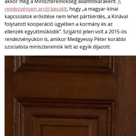
akkor még a Miniszterelnökség államtitkáraként.
A
rendezvényen arról beszélt
, hogy „a magyar-kínai
kapcsolatok erősítése nem lehet pártkérdés, a Kínával
folytatott kooperáció ügyében a kormány és az
ellenzék együttműködik”. Szijjártó jelen volt a 2015-ös
rendezvényükön is, amikor Medgyessy Péter korábbi
szocialista miniszterelnök lett az egyik díjazott.