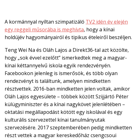
A kormánnyal nyíltan szimpatizáló
TV2 idén év elején
egy reggeli műsorába is meghívta
, hogy a kínai
holdújév hagyományairól és tipikus ételeiről beszéljen.
Teng Wei Na és Oláh Lajos a Direkt36-tal azt közölte,
hogy „sok évvel ezelőtt” ismerkedtek meg a magyar-
kínai kéttannyelvű iskola egyik rendezvényén.
Facebookon jelenleg is ismerősök, és több olyan
rendezvényt is találtunk, amelyen mindketten
résztvettek. 2016-ban mindketten jelen voltak, amikor
Oláh Lajos egyesülete – többek között Szijjártó Péter
külügyminiszter és a kínai nagykövet jelenlétében –
oktatási megállapodást kötött egy iskolával és egy
kulturális szervezettel kínai tanulmányutak
szervezésére. 2017 szeptemberében pedig mindketten
részt vettek a magyar kereskedőház csengcsoui