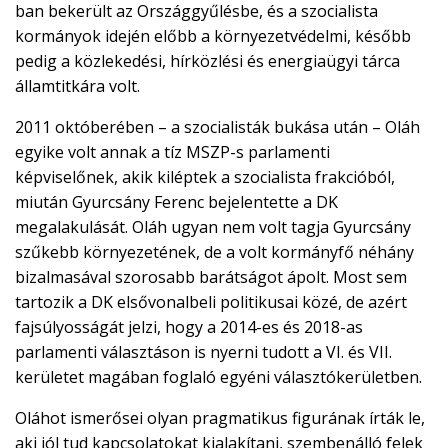
ban bekerült az Országgyűlésbe, és a szocialista
kormányok idején előbb a környezetvédelmi, később
pedig a közlekedési, hírközlési és energiaügyi tárca
államtitkára volt.
2011 októberében – a szocialisták bukása után – Oláh
egyike volt annak a tíz MSZP-s parlamenti
képviselőnek, akik kiléptek a szocialista frakcióból,
miután Gyurcsány Ferenc bejelentette a DK
megalakulását. Oláh ugyan nem volt tagja Gyurcsány
szűkebb környezetének, de a volt kormányfő néhány
bizalmasával szorosabb barátságot ápolt. Most sem
tartozik a DK elsővonalbeli politikusai közé, de azért
fajsúlyosságát jelzi, hogy a 2014-es és 2018-as
parlamenti választáson is nyerni tudott a VI. és VII.
kerületet magában foglaló egyéni választókerületben.
Oláhot ismerősei olyan pragmatikus figurának írták le,
aki jól tud kapcsolatokat kialakítani, szembenálló felek