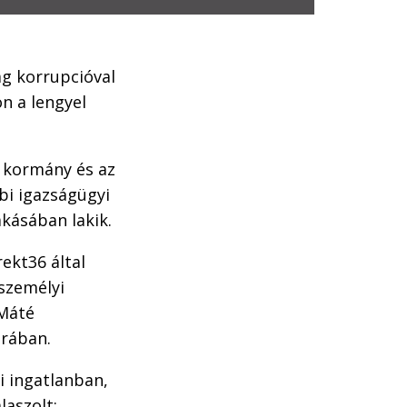
ág korrupcióval
n a lengyel
a kormány és az
bi igazságügyi
kásában lakik.
rekt36 által
személyi
 Máté
órában.
i ingatlanban,
laszolt: