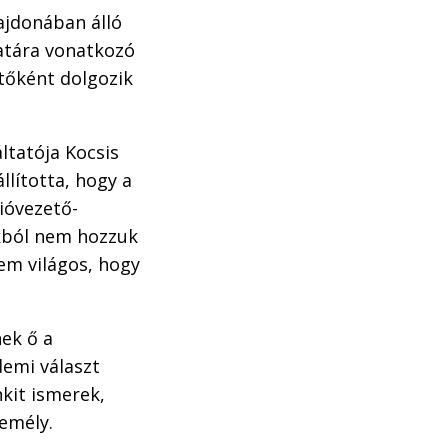
ajdonában álló
latára vonatkozó
tőként dolgozik
ltatója Kocsis
állította, hogy a
ióvezető-
okból nem hozzuk
nem világos, hogy
nek ő a
demi választ
kit ismerek,
zemély.