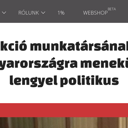
RÓLUNK
1%
WEBSHOP
rakció munkatársána
gyarországra menekü
lengyel politikus