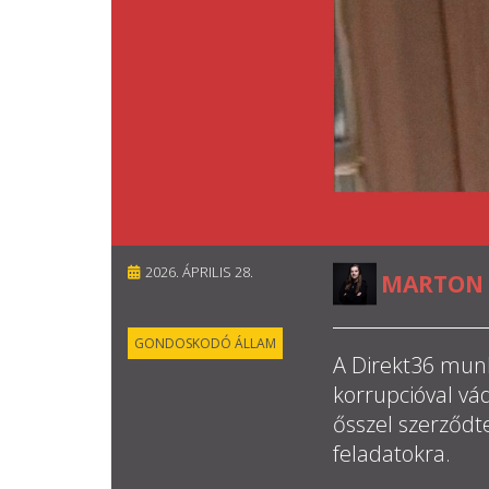
2026. ÁPRILIS 28.
MARTON 
GONDOSKODÓ ÁLLAM
A Direkt36 munk
korrupcióval vá
ősszel szerződtet
feladatokra.