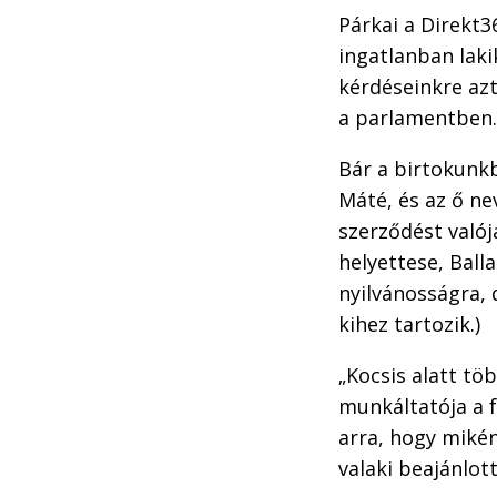
Párkai a Direkt
ingatlanban laki
kérdéseinkre az
a parlamentben.
Bár a birtokunk
Máté, és az ő nev
szerződést való
helyettese, Bal
nyilvánosságra, 
kihez tartozik.)
„Kocsis alatt tö
munkáltatója a f
arra, hogy mikén
valaki beajánlott