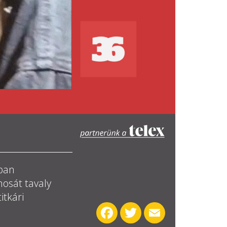
ában
nosát tavaly
itkári
Facebook
Twitter
Email