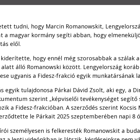
hetett tudni, hogy Marcin Romanowskit, Lengyelorsz
át a magyar kormány segíti abban, hogy elmeneküljö
ás elől.
 kiderítette, hogy ennél még szorosabbak a szálak 
 alatt álló Romanowski között. Lengyelország koráb
ese ugyanis a Fidesz-frakció egyik munkatársának la
kás egyik tulajdonosa Párkai Dávid Zsolt, aki egy, a Di
umentum szerint „képviselői tevékenységet segítő 
ozik a Fidesz-frakcióban. A szerződés szerint Kocsis
zerződtette le Párkait 2025 szeptemberében napi 8 
írói személyesen is felkeresték Romanowskit a buda
z a lenti videónkban is látszik, kérdéseinkre nem vá