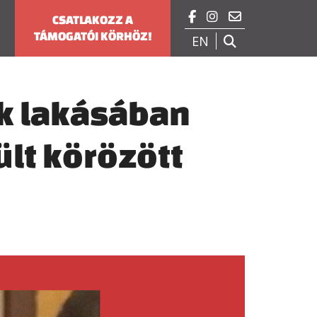



CSATLAKOZZ A
TÁMOGATÓI KÖRHÖZ!
EN

k lakásában
lt körözött