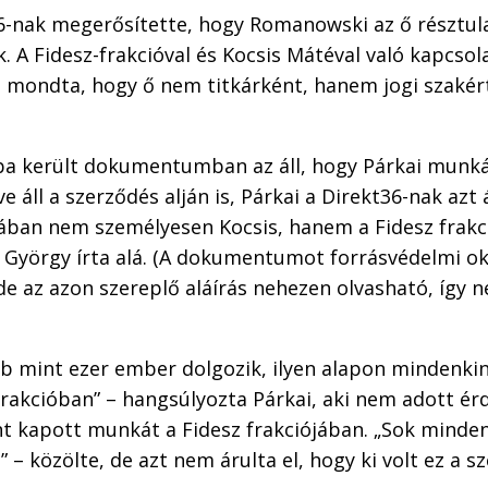
36-nak megerősítette, hogy Romanowski az ő résztul
k. A Fidesz-frakcióval és Kocsis Mátéval való kapcso
t mondta, hogy ő nem titkárként, hanem jogi szakér
ba került dokumentumban az áll, hogy Párkai munká
e áll a szerződés alján is, Párkai a Direkt36-nak azt 
jában nem személyesen Kocsis, hanem a Fidesz frakc
la György írta alá. (A dokumentumot forrásvédelmi 
de az azon szereplő aláírás nehezen olvasható, így 
bb mint ezer ember dolgozik, ilyen alapon mindenki
rakcióban” – hangsúlyozta Párkai, aki nem adott ér
t kapott munkát a Fidesz frakciójában. „Sok minden
” – közölte, de azt nem árulta el, hogy ki volt ez a s