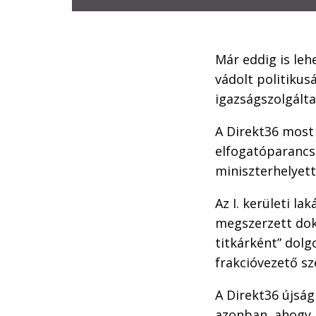
Már eddig is le
vádolt politikus
igazságszolgáltat
A Direkt36 most
elfogatóparancs
miniszterhelyett
Az I. kerületi la
megszerzett dok
titkárként” dolg
frakcióvezető s
A Direkt36 újság
azonban, ahogy a