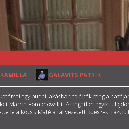
KAMILLA
GALAVITS PATRIK
,
atársai egy budai lakásban találták meg a hazáj
dolt Marcin Romanowskit. Az ingatlan egyik tulajdo
te le a Kocsis Máté által vezetett fideszes frakció t