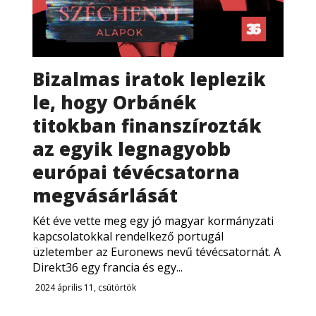
RÓLUNK
ALAPELVEK
Bizalmas iratok leplezik
le, hogy Orbánék
CSAPAT
titokban finanszírozták
MŰKÖDÉS
az egyik legnagyobb
európai tévécsatorna
TÁMOGATÁS
megvásárlását
1%
Két éve vette meg egy jó magyar kormányzati
kapcsolatokkal rendelkező portugál
WEBSHOP
üzletember az Euronews nevű tévécsatornát. A
Direkt36 egy francia és egy...

2024 április 11, csütörtök
