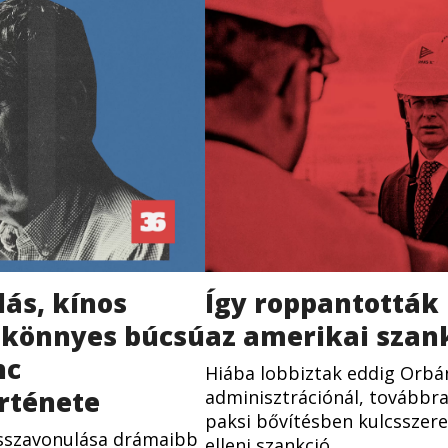
Így roppantották 
lás, kínos
az amerikai szan
, könnyes búcsú
nc
Hiába lobbiztak eddig Orb
rténete
adminisztrációnál, továbbra
paksi bővítésben kulcsszere
isszavonulása drámaibb
elleni szankció....