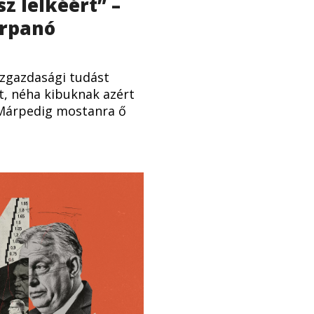
sz lelkéért” –
orpanó
zgazdasági tudást
tt, néha kibuknak azért
 Márpedig mostanra ő