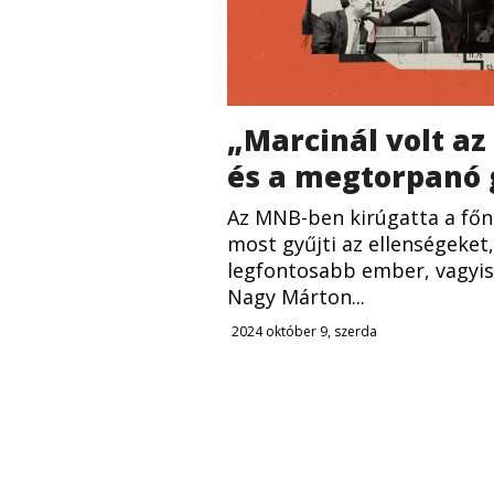
„Marcinál volt az
és a megtorpanó 
Az MNB-ben kirúgatta a fő
most gyűjti az ellenségeket,
legfontosabb ember, vagyis
Nagy Márton...
2024 október 9, szerda