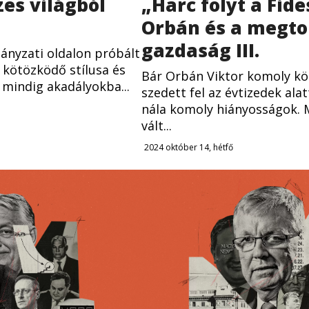
szes világból
„Harc folyt a Fide
Orbán és a megt
gazdaság III.
ányzati oldalon próbált
 kötözködő stílusa és
Bár Orbán Viktor komoly kö
 mindig akadályokba...
szedett fel az évtizedek ala
nála komoly hiányosságok.
vált...
2024 október 14, hétfő