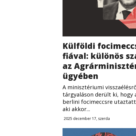
Külföldi focimecc
fiával: különös s
az Agrárminiszté
ügyében
A minisztériumi visszaélésrő
tárgyaláson derült ki, hogy 
berlini focimeccsre utaztatt
aki akkor...
2025 december 17, szerda