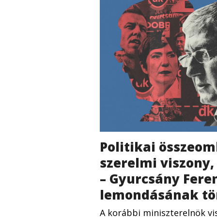
Politikai összeom
szerelmi viszony
– Gyurcsány Fere
lemondásának tö
A korábbi miniszterelnök v