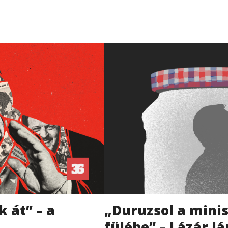
„Duruzsol a mini
 át” – a
fülébe” – Lázár J