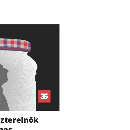
szterelnök
ános