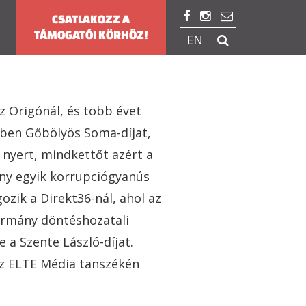



CSATLAKOZZ A
TÁMOGATÓI KÖRHÖZ!
EN

z Origónál, és több évet
11-ben Gőbölyös Soma-díjat,
 nyert, mindkettőt azért a
ny egyik korrupciógyanús
ozik a Direkt36-nál, ahol az
ormány döntéshozatali
e a Szente László-díjat.
z ELTE Média tanszékén