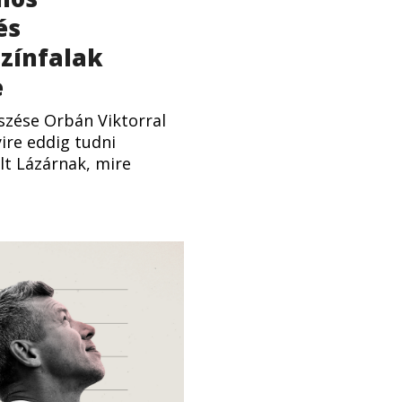
és
színfalak
e
szése Orbán Viktorral
ire eddig tudni
lt Lázárnak, mire