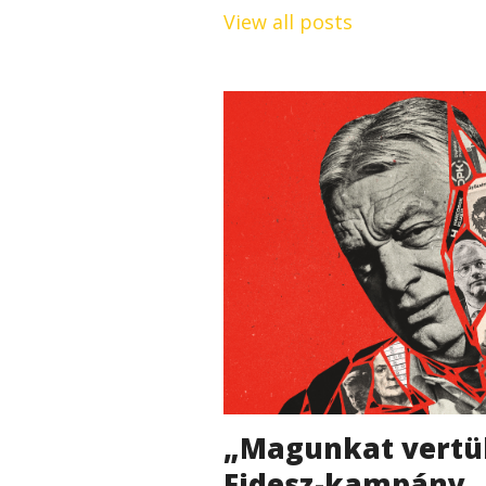
View all posts
„Magunkat vertük
Fidesz-kampány