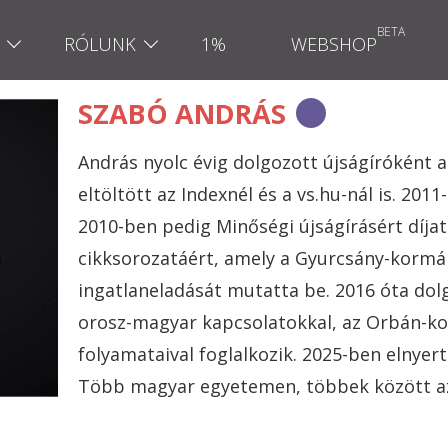
RÓLUNK
1%
WEBSHOP
SZABÓ ANDRÁS
András nyolc évig dolgozott újságíróként a
eltöltött az Indexnél és a vs.hu-nál is. 20
2010-ben pedig Minőségi újságírásért díjat
cikksorozatáért, amely a Gyurcsány-kormá
ingatlaneladását mutatta be. 2016 óta dolg
orosz-magyar kapcsolatokkal, az Orbán-k
folyamataival foglalkozik. 2025-ben elnyert
Több magyar egyetemen, többek között a