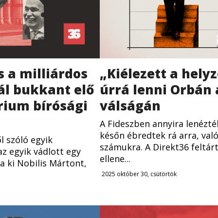
s a milliárdos
„Kiélezett a helyz
zál bukkant elő
úrrá lenni Orbán 
rium bírósági
válságán
A Fideszben annyira lenézté
későn ébredtek rá arra, való
l szóló egyik
számukra. A Direkt36 feltárt
az egyik vádlott egy
ellene...
a ki Nobilis Mártont,
2025 október 30, csütörtök