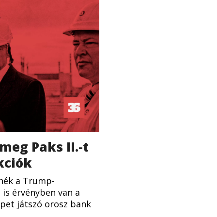
meg Paks II.-t
kciók
ánék a Trump-
 is érvényben van a
pet játszó orosz bank