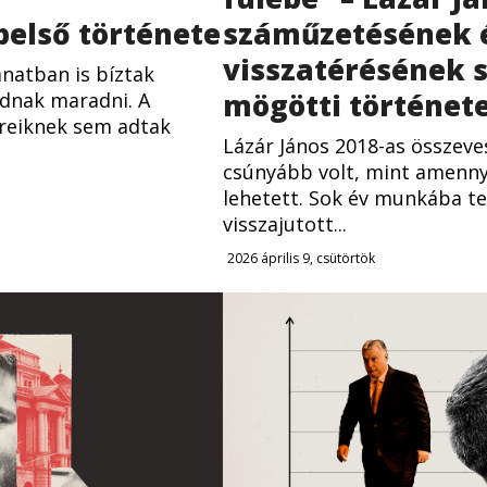
száműzetésének 
első története
visszatérésének 
natban is bíztak
mögötti történet
dnak maradni. A
ereiknek sem adtak
Lázár János 2018-as összeve
csúnyább volt, mint amenny
lehetett. Sok év munkába te
visszajutott...
2026 április 9, csütörtök