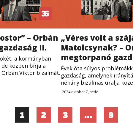
 ostor” – Orbán
„Véres volt a száj
gazdaság II.
Matolcsynak? – O
megtorpanó gazda
nökét, a kormányban
 de közben bírja a
Évek óta súlyos problémákk
 Orbán Viktor bizalmát.
gazdaság, amelynek irányítá
néhány bizalmas uralja közel
2024 október 7, hétfő
1
2
3
…
9
Bejegyzés
navigáció