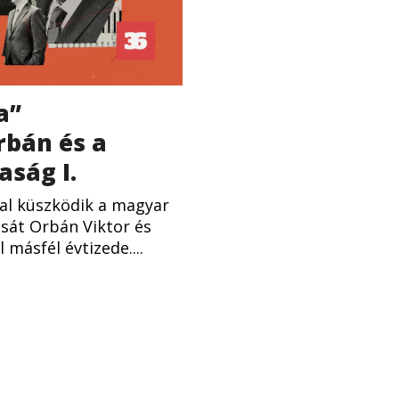
a”
rbán és a
ság I.
al küszködik a magyar
sát Orbán Viktor és
 másfél évtizede....