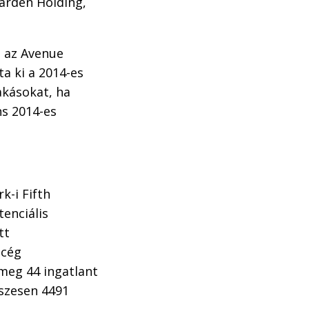
Garden Holding,
l az Avenue
ta ki a 2014-es
akásokat, ha
ns 2014-es
k-i Fifth
tenciális
tt
 cég
 meg 44 ingatlant
sszesen 4491