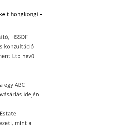
kelt hongkongi –
sító, HSSDF
s konzultáció
ment Ltd nevű
sa egy ABC
vásárlás idején
 Estate
zeti, mint a