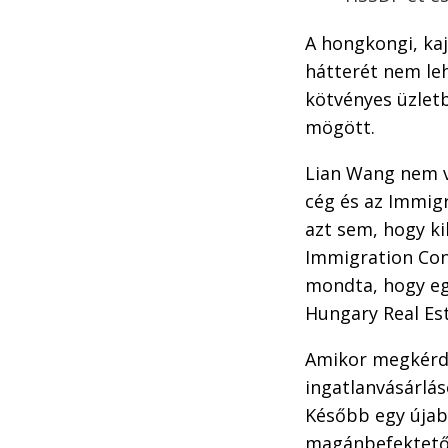
A hongkongi, kaj
hátterét nem leh
kötvényes üzletb
mögött.
Lian Wang nem v
cég és az Immig
azt sem, hogy ki
Immigration Con
mondta, hogy eg
Hungary Real Es
Amikor megkérde
ingatlanvásárlás
Később egy újabb
magánbefektetők