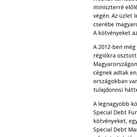
miniszterré elő
végén. Az üzlet 
cserébe magyaro
A kötvényeket a
A 2012-ben még 
régiókra osztott
Magyarországon b
cégnek adtak eng
országokban van
tulajdonosi hátt
A legnagyobb kö
Special Debt Fun
kötvényeket, egy
Special Debt Ma