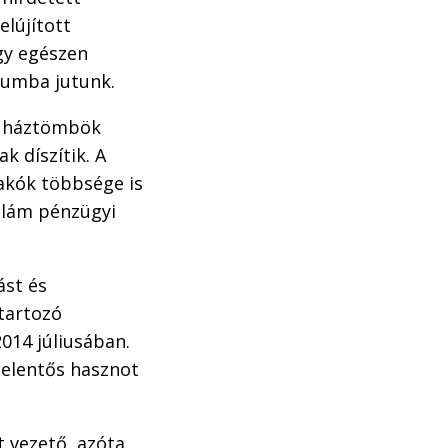
lújított
gy egészen
exumba jutunk.
tt háztömbök
k díszítik. A
lakók többsége is
szlám pénzügyi
ást és
 tartozó
014 júliusában.
jelentős hasznot
t vezető, azóta