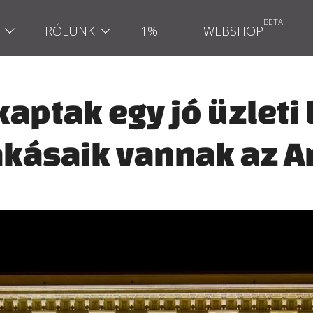
RÓLUNK
1%
WEBSHOP
kaptak egy jó üzleti
akásaik vannak az A