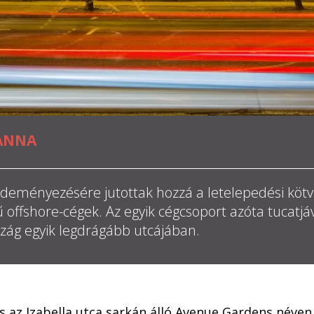
ANNA
deményezésére jutottak hozzá a letelepedési köt
ű offshore-cégek. Az egyik cégcsoport azóta tucatjáv
szág egyik legdrágább utcájában.
s az Izabella utca sarkán álló Avenue Gardens néven