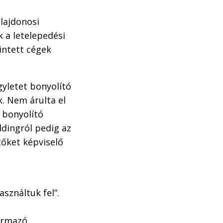
ulajdonosi
 a letelepedési
intett cégek
yletet bonyolító
. Nem árulta el
 bonyolító
dingról pedig az
őket képviselő
sználtuk fel”.
ármazó