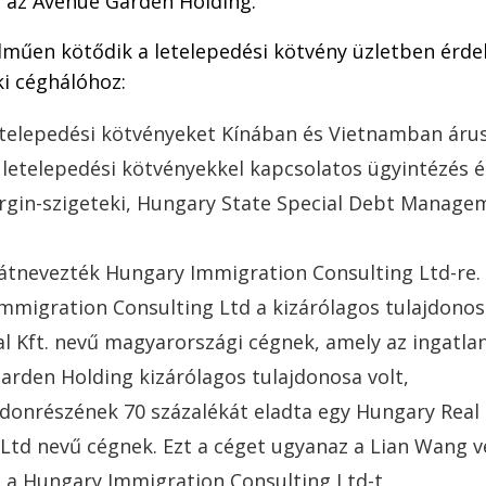
 az Avenue Garden Holding.
elműen kötődik a letelepedési kötvény üzletben érde
i céghálóhoz:
telepedési kötvényeket Kínában és Vietnamban áru
 letelepedési kötvényekkel kapcsolatos ügyintézés é
irgin-szigeteki, Hungary State Special Debt Manage
 átnevezték Hungary Immigration Consulting Ltd-re.
mmigration Consulting Ltd a kizárólagos tulajdono
al Kft. nevű magyarországi cégnek, amely az ingatlan
arden Holding kizárólagos tulajdonosa volt,
jdonrészének 70 százalékát eladta egy Hungary Real
Ltd nevű cégnek. Ezt a céget ugyanaz a Lian Wang ve
 a Hungary Immigration Consulting Ltd-t.