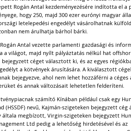
lépett Rogán Antal kezdeményezésére indította el a
lényege, hogy 250, majd 300 ezer eurónyi magyar ál
rszági letelepedési engedélyt vásárolhatnak külföl
zonban nem árulhatja bárhol bárki.
Rogán Antal vezette parlamenti gazdasági és inform
a a világot, majd nyílt pályáztatás nélkül hat offsho
ejegyzett céget választott ki, és az egyes régiókb
edélyt a kötvények árusítására. A kiválasztott cége
nak bejegyezve, ahol nem lehet hozzáférni a céges 
erüket és annak változásait lehetetlen felderíteni.
tvénypiacnak számító Kínában például csak egy Hun
d (HSSDF) nevű, Kajmán-szigeteken bejegyzett cég á
 általa megbízott, Virgin-szigeteken bejegyzett Hu
nagement Ltd pedig a lehetőség hirdetésével és az