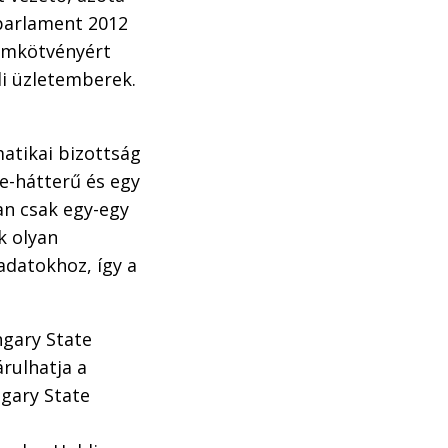
 parlament 2012
lamkötvényért
di üzletemberek.
atikai bizottság
re-hátterű és egy
an csak egy-egy
k olyan
adatokhoz, így a
gary State
rulhatja a
ngary State