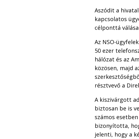
Aszódit a hivat
kapcsolatos ügye
célponttá válás
Az NSO-ügyfelek 
50 ezer telefons
hálózat és az Am
közösen, majd a
szerkesztőségből
résztvevő a Dire
A kiszivárgott a
biztosan be is v
számos esetben 
bizonyította, h
jelenti, hogy a 