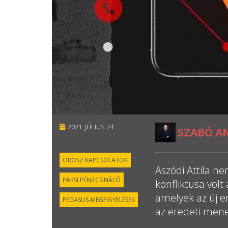
2021. JÚLIUS 24.
SZABÓ A
OROSZ KAPCSOLATOK
Aszódi Attila n
PAKSI PÉNZCSINÁLÓ
konfliktusa volt
amelyek az új e
PEGASUS-MEGFIGYELÉSEK
az eredeti men