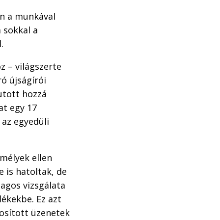
en a munkával
 sokkal a
.
z – világszerte
ó újságírói
utott hozzá
at egy 17
 az egyedüli
emélyek ellen
 is hatoltak, de
agos vizsgálata
ékekbe. Ez azt
kosított üzenetek