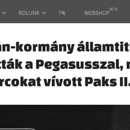
RÓLUNK
1%
WEBSHOP
n-kormány államtit
ták a Pegasusszal,
cokat vívott Paks II