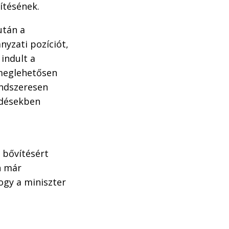
ítésének.
után a
nyzati pozíciót,
 indult a
 meglehetősen
rendszeresen
érdésekben
 bővítésért
n már
ogy a miniszter