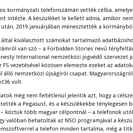
alos kormányzati telefonszámán vették célba, amely
it intézte. A készüléket le kellett adnia, amikor nem
a után, 2019 januárjában menesztették a kormányból
által kiválasztott számokat tartalmazó adatbázisho
zámról van szó – a Forbidden Stories nevű tényfeltár
nesty International nemzetközi jogvédő szervezet j
z FS vezetésével közösen elemezte ezeket az adatok
 álló nemzetközi újságírói csapat. Magyarországról
kt36 volt.
datok még nem feltétlenül jelentik azt, hogy a célsz
etették a Pegasust, és a készülékekbe ténylegesen be
– köztük több magyar célpontnál – a telefonok utól
ogy valóban behatoltak az NSO programjával a készül
kémszoftverrel a telefon minden tartalma, még a tit