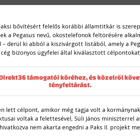
paksi bővítésért felelős korábbi államtitkár is szere
tek a Pegasus nevű, okostelefonok feltörésére alkal
derül ki abból a kiszivárgott listából, amely a Peg
 cég bizonyos ügyfelei által kiválasztott célpontoka
Direkt36 támogatói köréhez, és közelről köv
tényfeltárást.
én lett célpont, amikor még tagja volt a kormányna
tusai voltak a felettesével, Süli János miniszterrel 
hivatkozva nem akarta engedni a Paks II. projekt m