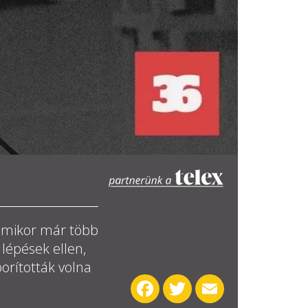
 amikor már több
 lépések ellen,
orították volna
Facebook
Twitter
Email