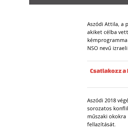
Aszódi Attila, a 
akiket célba vet
kémprogrammal – 
NSO nevű izraeli
Csatlakozz a 
Aszódi 2018 vég
sorozatos konflik
műszaki okokra 
fellazítását.