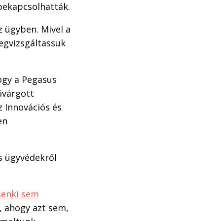
 bekapcsolhatták.
 ügyben. Mivel a
megvizsgáltassuk
hogy a Pegasus
ivárgott
z Innovációs és
en
és ügyvédekről
senki sem
, ahogy azt sem,