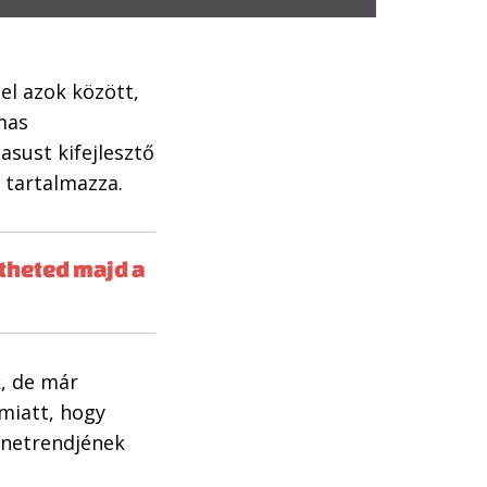
pel azok között,
mas
asust kifejlesztő
t tartalmazza.
etheted majd a
k, de már
amiatt, hogy
enetrendjének