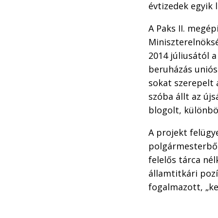
évtizedek egyik
A Paks II. megé
Miniszterelnöksé
2014 júliusától 
beruházás uniós
sokat szerepelt 
szóba állt az új
blogolt, különb
A projekt felügye
polgármesterből
felelős tárca né
államtitkári poz
fogalmazott, „ke