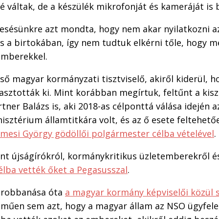
é váltak, de a készülék mikrofonját és kameráját is
esésünkre azt mondta, hogy nem akar nyilatkozni az
s a birtokában, így nem tudtuk elkérni tőle, hogy 
emberekkel.
ső magyar kormányzati tisztviselő, akiről kiderül, 
asztották ki. Mint korábban megírtuk, feltűnt a kisz
tner Balázs is, aki 2018-as célponttá válása idején a
isztérium államtitkára volt, és az ő esete feltehető
mesi György gödöllői polgármester célba vételével
.
ént újságírókról, kormánykritikus üzletemberekről 
élba vették őket a Pegasusszal
.
irobbanása óta
a magyar kormány képviselői közül 
műen sem azt, hogy a magyar állam az NSO ügyfele