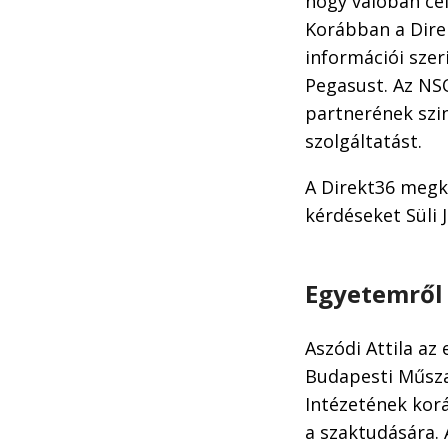
hogy valóban cé
Korábban a Direk
információi szer
Pegasust. Az NSO
partnerének szi
szolgáltatást.
A Direkt36 megke
kérdéseket Süli 
Egyetemről
Aszódi Attila a
Budapesti Műsza
Intézetének korá
a szaktudására.