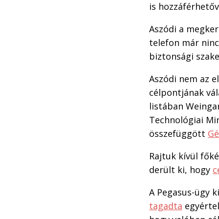
is hozzáférhetőv
Aszódi a megker
telefon már ninc
biztonsági szak
Aszódi nem az el
célpontjának vál
listában Weingar
Technológiai Min
összefüggött
Gé
Rajtuk kívül fők
derült ki, hogy
c
A Pegasus-ügy k
tagadta
egyértel