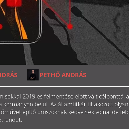
NDRÁS
PETHŐ ANDRÁS
,
em sokkal 2019-es felmentése előtt vált célponttá,
 a kormányon belül. Az államtitkár tiltakozott olyan
rőművet építő oroszoknak kedveztek volna, de felb
etrendet.