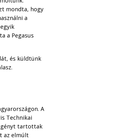
ámoltunk.
azt mondta, hogy
használni a
 egyik
ta a Pegasus
át, és küldtünk
lasz.
agyarországon. A
is Technikai
igényt tartottak
t az elmúlt