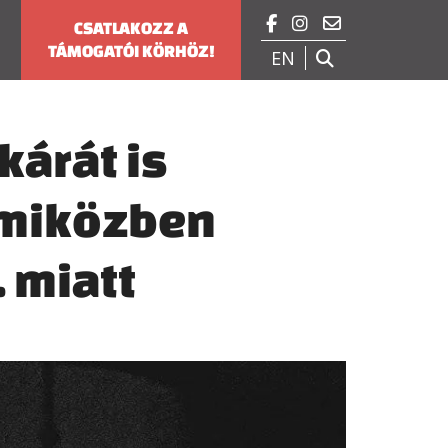



CSATLAKOZZ A
TÁMOGATÓI KÖRHÖZ!
EN

kárát is
 miközben
. miatt