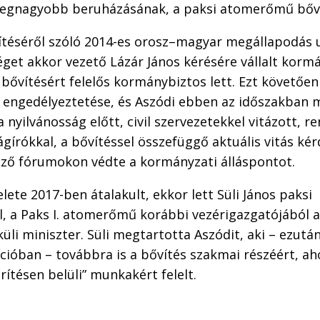
 legnagyobb beruházásának, a paksi atomerőmű bőv
pítéséről szóló 2014-es orosz–magyar megállapodás 
get akkor vezető Lázár János kérésére vállalt kormá
a bővítésért felelős kormánybiztos lett. Ezt követően
 engedélyeztetése, és Aszódi ebben az időszakban
a nyilvánosság előtt, civil szervezetekkel vitázott, 
ságírókkal, a bővítéssel összefüggő aktuális vitás k
öző fórumokon védte a kormányzati álláspontot.
lete 2017-ben átalakult, ekkor lett Süli János paksi
, a Paks I. atomerőmű korábbi vezérigazgatójából a
lküli miniszter. Süli megtartotta Aszódit, aki – ezutá
ícióban – továbbra is a bővítés szakmai részéért, ah
rítésen belüli” munkakért felelt.