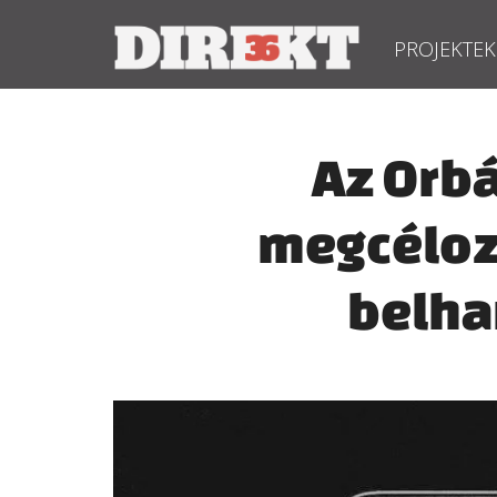
PROJEKTEK
Az Orbá
megcéloz
belhar