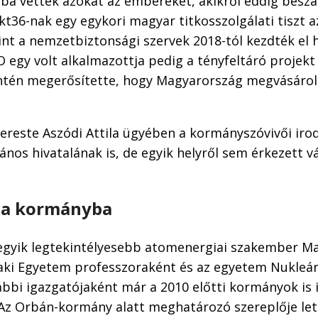
lba vették azokat az embereket, akikről eddig besz
t36-nak egy egykori magyar titkosszolgálati tiszt 
int a nemzetbiztonsági szervek 2018-tól kezdték el 
 egy volt alkalmazottja pedig a tényfeltáró projekt
ntén megerősítette, hogy Magyarország megvásárol
reste Aszódi Attila ügyében a kormányszóvivői irod
János hivatalának is, de egyik helyről sem érkezett vá
 a kormányba
z egyik legtekintélyesebb atomenergiai szakember M
ki Egyetem professzoraként és az egyetem Nukleár
bbi igazgatójaként már a 2010 előtti kormányok is 
 Az Orbán-kormány alatt meghatározó szereplője let