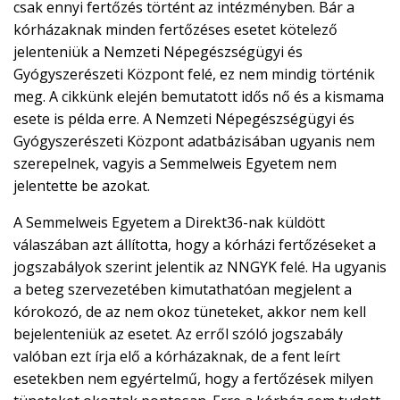
csak ennyi fertőzés történt az intézményben. Bár a
kórházaknak minden fertőzéses esetet kötelező
jelenteniük a Nemzeti Népegészségügyi és
Gyógyszerészeti Központ felé, ez nem mindig történik
meg. A cikkünk elején bemutatott idős nő és a kismama
esete is példa erre. A Nemzeti Népegészségügyi és
Gyógyszerészeti Központ adatbázisában ugyanis nem
szerepelnek, vagyis a Semmelweis Egyetem nem
jelentette be azokat.
A Semmelweis Egyetem a Direkt36-nak küldött
válaszában azt állította, hogy a kórházi fertőzéseket a
jogszabályok szerint jelentik az NNGYK felé. Ha ugyanis
a beteg szervezetében kimutathatóan megjelent a
kórokozó, de az nem okoz tüneteket, akkor nem kell
bejelenteniük az esetet. Az erről szóló jogszabály
valóban ezt írja elő a kórházaknak, de a fent leírt
esetekben nem egyértelmű, hogy a fertőzések milyen