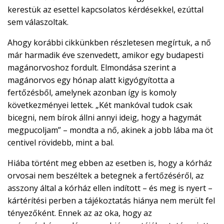
kerestük az esettel kapcsolatos kérdésekkel, ezúttal
sem válaszoltak.
Ahogy korábbi cikkünkben részletesen megírtuk, a nő
már harmadik éve szenvedett, amikor egy budapesti
magánorvoshoz fordult. Elmondása szerint a
magánorvos egy hónap alatt kigyógyította a
fertőzésből, amelynek azonban így is komoly
következményei lettek. „Két mankóval tudok csak
bicegni, nem bírok állni annyi ideig, hogy a hagymát
megpucoljam” – mondta a nő, akinek a jobb lába ma öt
centivel rövidebb, mint a bal.
Hiába történt meg ebben az esetben is, hogy a kórház
orvosai nem beszéltek a betegnek a fertőzéséről, az
asszony által a kórház ellen indított – és meg is nyert –
kártérítési perben a tájékoztatás hiánya nem merült fel
tényezőként. Ennek az az oka, hogy az