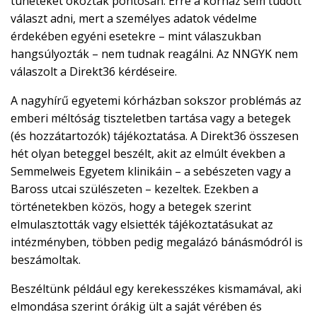
tüneteket okoztak pontosan. Erre a kórház sem tudott
választ adni, mert a személyes adatok védelme
érdekében egyéni esetekre – mint válaszukban
hangsúlyozták – nem tudnak reagálni. Az NNGYK nem
válaszolt a Direkt36 kérdéseire.
A nagyhírű egyetemi kórházban sokszor problémás az
emberi méltóság tiszteletben tartása vagy a betegek
(és hozzátartozók) tájékoztatása. A Direkt36 összesen
hét olyan beteggel beszélt, akit az elmúlt években a
Semmelweis Egyetem klinikáin – a sebészeten vagy a
Baross utcai szülészeten – kezeltek. Ezekben a
történetekben közös, hogy a betegek szerint
elmulasztották vagy elsiették tájékoztatásukat az
intézményben, többen pedig megalázó bánásmódról is
beszámoltak.
Beszéltünk például egy kerekesszékes kismamával, aki
elmondása szerint órákig ült a saját vérében és