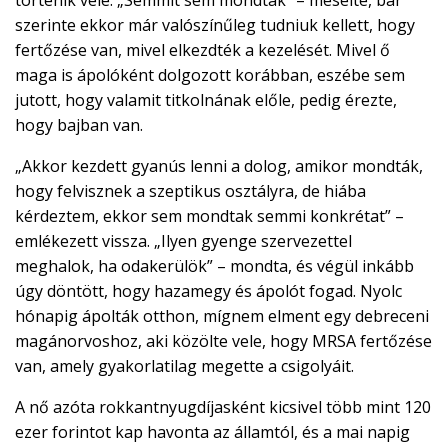
szerinte ekkor már valószínűleg tudniuk kellett, hogy
fertőzése van, mivel elkezdték a kezelését. Mivel ő
maga is ápolóként dolgozott korábban, eszébe sem
jutott, hogy valamit titkolnának előle, pedig érezte,
hogy bajban van.
„Akkor kezdett gyanús lenni a dolog, amikor mondták,
hogy felvisznek a szeptikus osztályra, de hiába
kérdeztem, ekkor sem mondtak semmi konkrétat” –
emlékezett vissza. „Ilyen gyenge szervezettel
meghalok, ha odakerülök” – mondta, és végül inkább
úgy döntött, hogy hazamegy és ápolót fogad. Nyolc
hónapig ápolták otthon, mígnem elment egy debreceni
magánorvoshoz, aki közölte vele, hogy MRSA fertőzése
van, amely gyakorlatilag megette a csigolyáit.
A nő azóta rokkantnyugdíjasként kicsivel több mint 120
ezer forintot kap havonta az államtól, és a mai napig