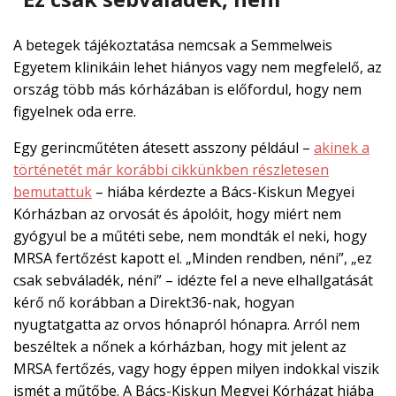
A betegek tájékoztatása nemcsak a Semmelweis
Egyetem klinikáin lehet hiányos vagy nem megfelelő, az
ország több más kórházában is előfordul, hogy nem
figyelnek oda erre.
Egy gerincműtéten átesett asszony például –
akinek a
történetét már korábbi cikkünkben részletesen
bemutattuk
– hiába kérdezte a Bács-Kiskun Megyei
Kórházban az orvosát és ápolóit, hogy miért nem
gyógyul be a műtéti sebe, nem mondták el neki, hogy
MRSA fertőzést kapott el. „Minden rendben, néni”, „ez
csak sebváladék, néni” – idézte fel a neve elhallgatását
kérő nő korábban a Direkt36-nak, hogyan
nyugtatgatta az orvos hónapról hónapra. Arról nem
beszéltek a nőnek a kórházban, hogy mit jelent az
MRSA fertőzés, vagy hogy éppen milyen indokkal viszik
ismét a műtőbe. A Bács-Kiskun Megyei Kórházat hiába