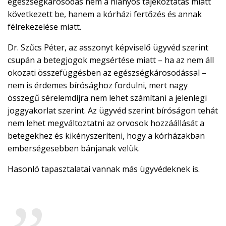
egészségkárosodás nem a hiányos tájékoztatás miatt
következett be, hanem a kórházi fertőzés és annak
félrekezelése miatt.
Dr. Szűcs Péter, az asszonyt képviselő ügyvéd szerint
csupán a betegjogok megsértése miatt – ha az nem áll
okozati összefüggésben az egészségkárosodással –
nem is érdemes bírósághoz fordulni, mert nagy
összegű sérelemdíjra nem lehet számítani a jelenlegi
joggyakorlat szerint. Az ügyvéd szerint bíróságon tehát
nem lehet megváltoztatni az orvosok hozzáállását a
betegekhez és kikényszeríteni, hogy a kórházakban
emberségesebben bánjanak velük.
Hasonló tapasztalatai vannak más ügyvédeknek is.