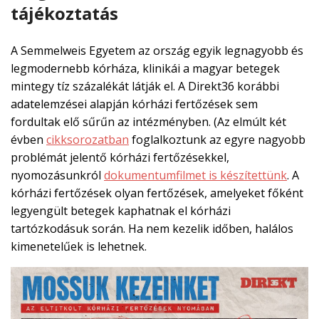
tájékoztatás
A Semmelweis Egyetem az ország egyik legnagyobb és
legmodernebb kórháza, klinikái a magyar betegek
mintegy tíz százalékát látják el. A Direkt36 korábbi
adatelemzései alapján kórházi fertőzések sem
fordultak elő sűrűn az intézményben. (Az elmúlt két
évben
cikksorozatban
foglalkoztunk az egyre nagyobb
problémát jelentő kórházi fertőzésekkel,
nyomozásunkról
dokumentumfilmet is készítettünk
. A
kórházi fertőzések olyan fertőzések, amelyeket főként
legyengült betegek kaphatnak el kórházi
tartózkodásuk során. Ha nem kezelik időben, halálos
kimenetelűek is lehetnek.