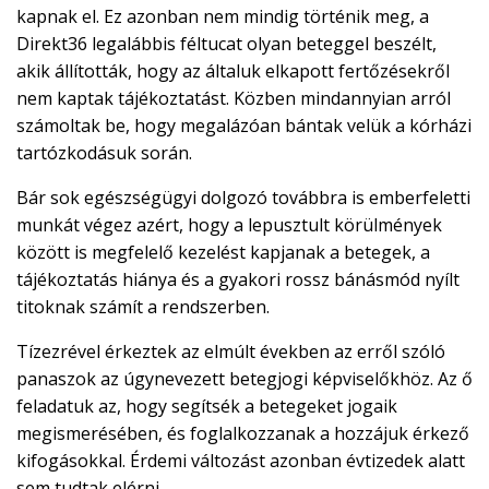
kapnak el. Ez azonban nem mindig történik meg, a
Direkt36 legalábbis féltucat olyan beteggel beszélt,
akik állították, hogy az általuk elkapott fertőzésekről
nem kaptak tájékoztatást. Közben mindannyian arról
számoltak be, hogy megalázóan bántak velük a kórházi
tartózkodásuk során.
Bár sok egészségügyi dolgozó továbbra is emberfeletti
munkát végez azért, hogy a lepusztult körülmények
között is megfelelő kezelést kapjanak a betegek, a
tájékoztatás hiánya és a gyakori rossz bánásmód nyílt
titoknak számít a rendszerben.
Tízezrével érkeztek az elmúlt években az erről szóló
panaszok az úgynevezett betegjogi képviselőkhöz. Az ő
feladatuk az, hogy segítsék a betegeket jogaik
megismerésében, és foglalkozzanak a hozzájuk érkező
kifogásokkal. Érdemi változást azonban évtizedek alatt
sem tudtak elérni.