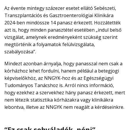
Az évente mintegy százezer esetet ellátó Sebészeti,
Transzplantációs és Gasztroenterológiai Klinikára
2024-ben mindössze 14 panasz érkezett. Hozzátették
azt is, hogy minden panasztétel esetében „indul belső
vizsgálat, amelynek eredményeként szükség szerint
megtörténik a folyamatok felülvizsgálata,
szabályozása”.
Mindezt azonban árnyalja, hogy panasszal nem csak a
kórházhoz lehet fordulni, hanem például a betegjogi
képviselőkhöz, az NNGYK-hoz és az Egészségügyi
Tudományos Tanácshoz is. Arról nincs információ,
hogy ezekhez a szervekhez hány panasz érkezett, mert
nem létezik statisztika kórházakra vagy klinikákra
lebontva, illetve az NNGYK nem reagált a kérdéseinkre.
“Ez csak sebváladék, néni”