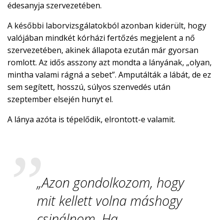
édesanyja szervezetében.
A későbbi laborvizsgálatokból azonban kiderült, hogy
valójában mindkét kórházi fertőzés megjelent a nő
szervezetében, akinek állapota ezután már gyorsan
romlott. Az idős asszony azt mondta a lányának, „olyan,
mintha valami rágná a sebet”. Amputálták a lábát, de ez
sem segített, hosszú, súlyos szenvedés után
szeptember elsején hunyt el.
A lánya azóta is tépelődik, elrontott-e valamit.
„Azon gondolkozom, hogy
mit kellett volna máshogy
csinálnom. Ha