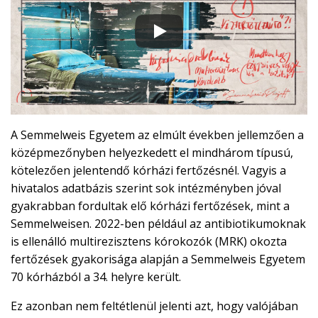
A Semmelweis Egyetem az elmúlt években jellemzően a
középmezőnyben helyezkedett el mindhárom típusú,
kötelezően jelentendő kórházi fertőzésnél. Vagyis a
hivatalos adatbázis szerint sok intézményben jóval
gyakrabban fordultak elő kórházi fertőzések, mint a
Semmelweisen. 2022-ben például az antibiotikumoknak
is ellenálló multirezisztens kórokozók (MRK) okozta
fertőzések gyakorisága alapján a Semmelweis Egyetem
70 kórházból a 34. helyre került.
Ez azonban nem feltétlenül jelenti azt, hogy valójában