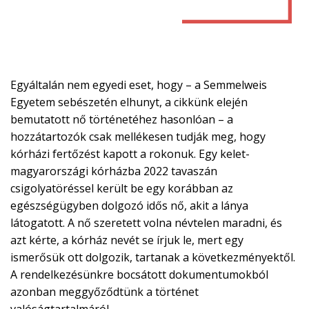
Egyáltalán nem egyedi eset, hogy – a Semmelweis
Egyetem sebészetén elhunyt, a cikkünk elején
bemutatott nő történetéhez hasonlóan – a
hozzátartozók csak mellékesen tudják meg, hogy
kórházi fertőzést kapott a rokonuk. Egy kelet-
magyarországi kórházba 2022 tavaszán
csigolyatöréssel került be egy korábban az
egészségügyben dolgozó idős nő, akit a lánya
látogatott. A nő szeretett volna névtelen maradni, és
azt kérte, a kórház nevét se írjuk le, mert egy
ismerősük ott dolgozik, tartanak a következményektől.
A rendelkezésünkre bocsátott dokumentumokból
azonban meggyőződtünk a történet
valóságtartalmáról.