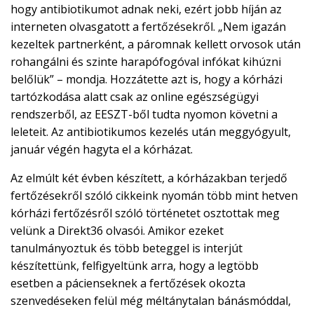
hogy antibiotikumot adnak neki, ezért jobb híján az
interneten olvasgatott a fertőzésekről. „Nem igazán
kezeltek partnerként, a páromnak kellett orvosok után
rohangálni és szinte harapófogóval infókat kihúzni
belőlük” – mondja. Hozzátette azt is, hogy a kórházi
tartózkodása alatt csak az online egészségügyi
rendszerből, az EESZT-ből tudta nyomon követni a
leleteit. Az antibiotikumos kezelés után meggyógyult,
január végén hagyta el a kórházat.
Az elmúlt két évben készített, a kórházakban terjedő
fertőzésekről szóló cikkeink nyomán több mint hetven
kórházi fertőzésről szóló történetet osztottak meg
velünk a Direkt36 olvasói. Amikor ezeket
tanulmányoztuk és több beteggel is interjút
készítettünk, felfigyeltünk arra, hogy a legtöbb
esetben a pácienseknek a fertőzések okozta
szenvedéseken felül még méltánytalan bánásmóddal,