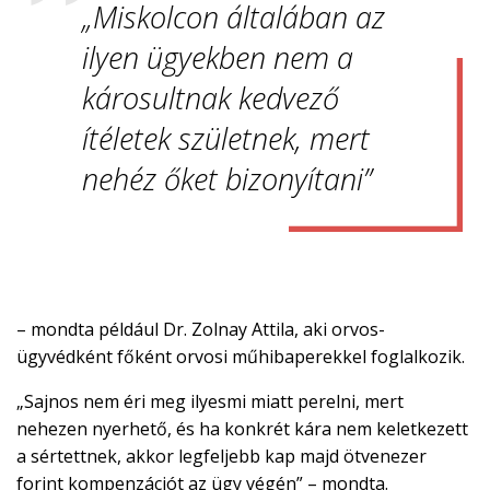
„Miskolcon általában az
ilyen ügyekben nem a
károsultnak kedvező
ítéletek születnek, mert
nehéz őket bizonyítani”
– mondta például Dr. Zolnay Attila, aki orvos-
ügyvédként főként orvosi műhibaperekkel foglalkozik.
„Sajnos nem éri meg ilyesmi miatt perelni, mert
nehezen nyerhető, és ha konkrét kára nem keletkezett
a sértettnek, akkor legfeljebb kap majd ötvenezer
forint kompenzációt az ügy végén” – mondta.