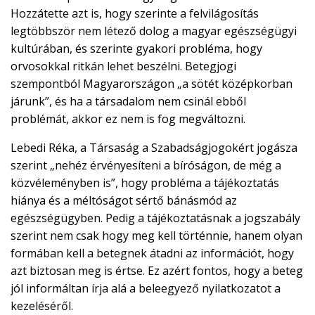
Hozzátette azt is, hogy szerinte a felvilágosítás
legtöbbször nem létező dolog a magyar egészségügyi
kultúrában, és szerinte gyakori probléma, hogy
orvosokkal ritkán lehet beszélni. Betegjogi
szempontból Magyarországon „a sötét középkorban
járunk”, és ha a társadalom nem csinál ebből
problémát, akkor ez nem is fog megváltozni.
Lebedi Réka, a Társaság a Szabadságjogokért jogásza
szerint „nehéz érvényesíteni a bíróságon, de még a
közvéleményben is”, hogy probléma a tájékoztatás
hiánya és a méltóságot sértő bánásmód az
egészségügyben. Pedig a tájékoztatásnak a jogszabály
szerint nem csak hogy meg kell történnie, hanem olyan
formában kell a betegnek átadni az információt, hogy
azt biztosan meg is értse. Ez azért fontos, hogy a beteg
jól informáltan írja alá a beleegyező nyilatkozatot a
kezeléséről.