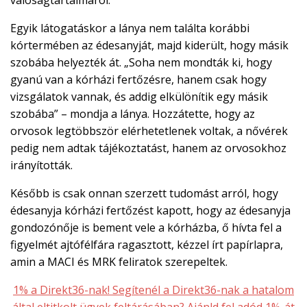
Egyik látogatáskor a lánya nem találta korábbi
kórtermében az édesanyját, majd kiderült, hogy másik
szobába helyezték át. „Soha nem mondták ki, hogy
gyanú van a kórházi fertőzésre, hanem csak hogy
vizsgálatok vannak, és addig elkülönítik egy másik
szobába” – mondja a lánya. Hozzátette, hogy az
orvosok legtöbbször elérhetetlenek voltak, a nővérek
pedig nem adtak tájékoztatást, hanem az orvosokhoz
irányították.
Később is csak onnan szerzett tudomást arról, hogy
édesanyja kórházi fertőzést kapott, hogy az édesanyja
gondozónője is bement vele a kórházba, ő hívta fel a
figyelmét ajtófélfára ragasztott, kézzel írt papírlapra,
amin a MACI és MRK feliratok szerepeltek.
1% a Direkt36-nak! Segítenél a Direkt36-nak a hatalom
által eltitkolt ügyek feltárásában? Ajánld fel adód 1%-át