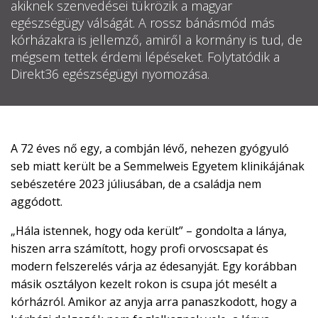
akiknek szenvedései tükrözik a magyar

egészségügy válságát. A rossz bánásmód más
kórházakra is jellemző, amiről a kormány is tud, de
EN
mégsem tettek érdemi lépéseket. Folytatódik a

Direkt36 egészségügyi nyomozása.
CSATLAKOZZ
A
A 72 éves nő egy, a combján lévő, nehezen gyógyuló
TÁMOGATÓI
seb miatt került be a Semmelweis Egyetem klinikájának
KÖRHÖZ!
sebészetére 2023 júliusában, de a családja nem
aggódott.
„Hála istennek, hogy oda került” – gondolta a lánya,
hiszen arra számított, hogy profi orvoscsapat és
modern felszerelés várja az édesanyját. Egy korábban
másik osztályon kezelt rokon is csupa jót mesélt a
kórházról. Amikor az anyja arra panaszkodott, hogy a