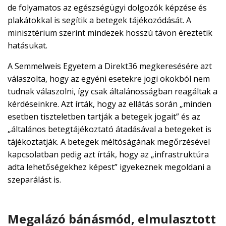
de folyamatos az egészségügyi dolgozók képzése és
plakátokkal is segítik a betegek tájékozódását. A
minisztérium szerint mindezek hosszú távon éreztetik
hatásukat.
A Semmelweis Egyetem a Direkt36 megkeresésére azt
válaszolta, hogy az egyéni esetekre jogi okokból nem
tudnak válaszolni, így csak általánosságban reagáltak a
kérdéseinkre. Azt írták, hogy az ellátás során „minden
esetben tiszteletben tartják a betegek jogait” és az
„általános betegtájékoztató átadásával a betegeket is
tájékoztatják. A betegek méltóságának megőrzésével
kapcsolatban pedig azt írták, hogy az „infrastruktúra
adta lehetőségekhez képest” igyekeznek megoldani a
szeparálást is.
Megalázó bánásmód, elmulasztott