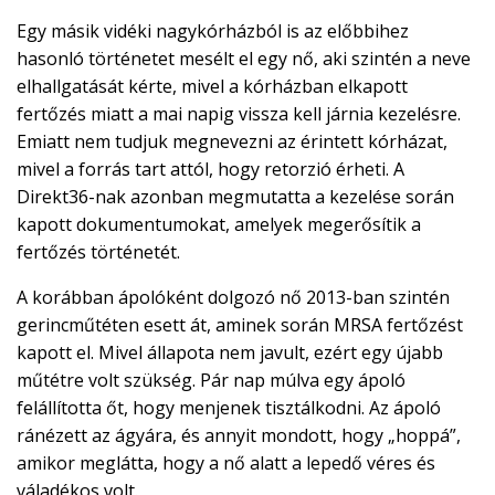
Egy másik vidéki nagykórházból is az előbbihez
hasonló történetet mesélt el egy nő, aki szintén a neve
elhallgatását kérte, mivel a kórházban elkapott
fertőzés miatt a mai napig vissza kell járnia kezelésre.
Emiatt nem tudjuk megnevezni az érintett kórházat,
mivel a forrás tart attól, hogy retorzió érheti. A
Direkt36-nak azonban megmutatta a kezelése során
kapott dokumentumokat, amelyek megerősítik a
fertőzés történetét.
A korábban ápolóként dolgozó nő 2013-ban szintén
gerincműtéten esett át, aminek során MRSA fertőzést
kapott el. Mivel állapota nem javult, ezért egy újabb
műtétre volt szükség. Pár nap múlva egy ápoló
felállította őt, hogy menjenek tisztálkodni. Az ápoló
ránézett az ágyára, és annyit mondott, hogy „hoppá”,
amikor meglátta, hogy a nő alatt a lepedő véres és
váladékos volt.