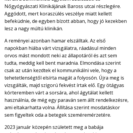
Nőgyógyászati Klinikájának Baross utcai részlegére.
Aggódott, mert koraszülés veszélye miatt kellett
befeküdnie, de egyben bízott abban, hogy jó kezekben
lesz a nagy múltú klinikán.
A reményei azonban hamar elszálltak. Az első
napokban hiába várt vizsgálatra, ráadásul minden
orvos mást mondott neki az állapotáról és azt sem
tudta, meddig kell bent maradnia. Elmondása szerint
csak az után kezdtek el kommunikálni vele, hogy a
tehetetlenségtől elsírta magát a folyosón. Újra meg is
vizsgálták, majd szigorú fekvést írtak elő. Egy ötágyas
kórteremben várt a sorsára, ahol ágytálat kellett
használnia, de még egy paraván sem állt rendelkezésre,
ami eltakarhatta volna. Állítása szerint mosdatáskor
sem figyeltek oda a betegek szeméremérzetére.
2023 január közepén született meg a babája