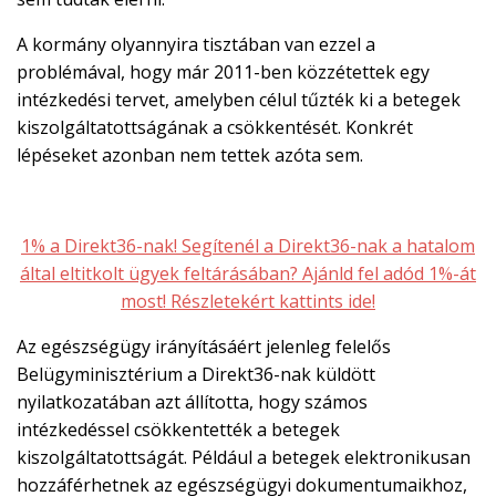
A kormány olyannyira tisztában van ezzel a
problémával, hogy már 2011-ben közzétettek egy
intézkedési tervet, amelyben célul tűzték ki a betegek
kiszolgáltatottságának a csökkentését. Konkrét
lépéseket azonban nem tettek azóta sem.
1% a Direkt36-nak! Segítenél a Direkt36-nak a hatalom
által eltitkolt ügyek feltárásában? Ajánld fel adód 1%-át
most! Részletekért kattints ide!
Az egészségügy irányításáért jelenleg felelős
Belügyminisztérium a Direkt36-nak küldött
nyilatkozatában azt állította, hogy számos
intézkedéssel csökkentették a betegek
kiszolgáltatottságát. Például a betegek elektronikusan
hozzáférhetnek az egészségügyi dokumentumaikhoz,