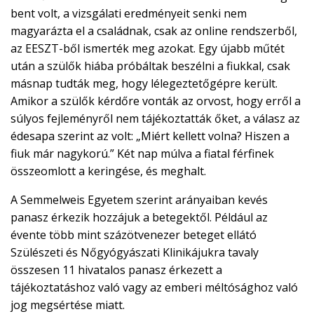
bent volt, a vizsgálati eredményeit senki nem
magyarázta el a családnak, csak az online rendszerből,
az EESZT-ből ismerték meg azokat. Egy újabb műtét
után a szülők hiába próbáltak beszélni a fiukkal, csak
másnap tudták meg, hogy lélegeztetőgépre került.
Amikor a szülők kérdőre vonták az orvost, hogy erről a
súlyos fejleményről nem tájékoztatták őket, a válasz az
édesapa szerint az volt: „Miért kellett volna? Hiszen a
fiuk már nagykorú.” Két nap múlva a fiatal férfinek
összeomlott a keringése, és meghalt.
A Semmelweis Egyetem szerint arányaiban kevés
panasz érkezik hozzájuk a betegektől. Például az
évente több mint százötvenezer beteget ellátó
Szülészeti és Nőgyógyászati Klinikájukra tavaly
összesen 11 hivatalos panasz érkezett a
tájékoztatáshoz való vagy az emberi méltósághoz való
jog megsértése miatt.