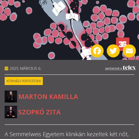
RÓLUNK
ALAPELVEK
CSAPAT
Facebook
Twitter
E
MŰKÖDÉS
2025. MÁRCIUS 6.
TÁMOGATÁS
KÓRHÁZI FERTŐZÉSEK
1%
MARTON KAMILLA
,
WEBSHOP
SZOPKÓ ZITA

A Semmelweis Egyetem klinikáin kezeltek két nőt,
