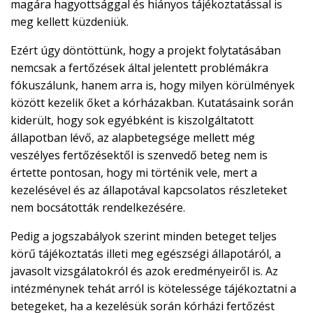
magára hagyottsággal és hiányos tájékoztatással is
meg kellett küzdeniük.
Ezért úgy döntöttünk, hogy a projekt folytatásában
nemcsak a fertőzések által jelentett problémákra
fókuszálunk, hanem arra is, hogy milyen körülmények
között kezelik őket a kórházakban. Kutatásaink során
kiderült, hogy sok egyébként is kiszolgáltatott
állapotban lévő, az alapbetegsége mellett még
veszélyes fertőzésektől is szenvedő beteg nem is
értette pontosan, hogy mi történik vele, mert a
kezelésével és az állapotával kapcsolatos részleteket
nem bocsátották rendelkezésére.
Pedig a jogszabályok szerint minden beteget teljes
körű tájékoztatás illeti meg egészségi állapotáról, a
javasolt vizsgálatokról és azok eredményeiről is. Az
intézménynek tehát arról is kötelessége tájékoztatni a
betegeket, ha a kezelésük során kórházi fertőzést