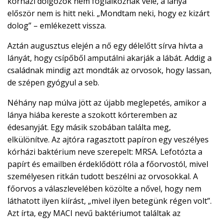
kórházi dolgozók nem foglalkoznak vele, a lánya
először nem is hitt neki. „Mondtam neki, hogy ez kizárt
dolog” – emlékezett vissza.
Aztán augusztus elején a nő egy délelőtt sírva hívta a
lányát, hogy csípőből amputálni akarják a lábát. Addig a
családnak mindig azt mondták az orvosok, hogy lassan,
de szépen gyógyul a seb.
Néhány nap múlva jött az újabb meglepetés, amikor a
lánya hiába kereste a szokott kórteremben az
édesanyját. Egy másik szobában találta meg,
elkülönítve. Az ajtóra ragasztott papíron egy veszélyes
kórházi baktérium neve szerepelt: MRSA. Lefotózta a
papírt és emailben érdeklődött róla a főorvostól, mivel
személyesen ritkán tudott beszélni az orvosokkal. A
főorvos a válaszlevelében közölte a nővel, hogy nem
láthatott ilyen kiírást, „mivel ilyen betegünk régen volt”.
Azt írta, egy MACI nevű baktériumot találtak az