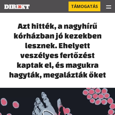
☰
TÁMOGATÁS
PROJEKTEK
Azt hitték, a nagyhírű
kórházban jó kezekben
KÓRHÁZI FERTŐZÉSEK
lesznek. Ehelyett
ORBÁN ÉS A GAZDASÁG
veszélyes fertőzést
KÍNAI NEGYED
kaptak el, és magukra
hagyták, megalázták őket
OROSZ KAPCSOLATOK
PEGASUS-MEGFIGYELÉSEK
AZ ORBÁN CSALÁD ÜZLETEI
OFFSHORE TITKOK