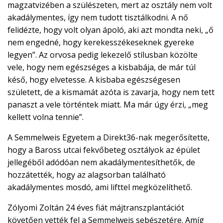
magzatvizében a szülészeten, mert az osztály nem volt
akadálymentes, így nem tudott tisztálkodni. A nő
felidézte, hogy volt olyan ápoló, aki azt mondta neki, „ő
nem engedné, hogy kerekesszékeseknek gyereke
legyen”. Az orvosa pedig lekezelő stílusban közölte
vele, hogy nem egészséges a kisbabája, de már túl
késő, hogy elvetesse. A kisbaba egészségesen
született, de a kismamát azóta is zavarja, hogy nem tett
panaszt a vele történtek miatt. Ma már úgy érzi, „meg
kellett volna tennie”.
A Semmelweis Egyetem a Direkt36-nak megerősítette,
hogy a Baross utcai fekvőbeteg osztályok az épület
jellegéből adódóan nem akadálymentesíthetők, de
hozzátették, hogy az alagsorban található
akadálymentes mosdó, ami lifttel megközelíthető.
Zólyomi Zoltán 24 éves fiát májtranszplantációt
követően vették fel a Semmelweis sebészetére. Amíg