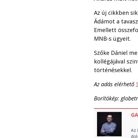
Az új cikkben si
Ádámot a tavasz
Emellett összefo
MNB-s ügyeit.
Szőke Dániel mel
kollégájával szi
történésekkel.
Az adás elérhető
Borítókép: globet
GA
Az 
dol