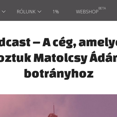
RÓLUNK
1%
WEBSHOP
dcast – A cég, amely
oztuk Matolcsy Ádá
botrányhoz