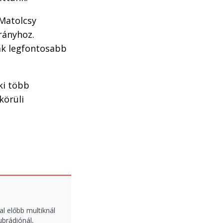
 Matolcsy
rányhoz.
zak legfontosabb
ki több
körüli
l előbb multiknál
ubrádiónál,