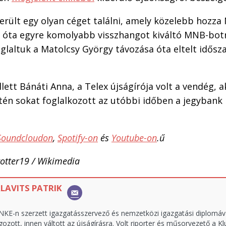
került egy olyan céget találni, amely közelebb hozza
 óta egyre komolyabb visszhangot kiváltó MNB-bot
glaltuk a Matolcsy György távozása óta eltelt idős
lett Bánáti Anna, a Telex újságírója volt a vendég, a
ntén sokat foglalkozott az utóbbi időben a jegybank 
Soundcloudon
,
Spotify-on
és
Youtube-on
.ű
rotter19 / Wikimedia
LAVITS PATRIK
NKE-n szerzett igazgatásszervező és nemzetközi igazgatási diplomáva
gozott, innen váltott az újságírásra. Volt riporter és műsorvezető a Kl