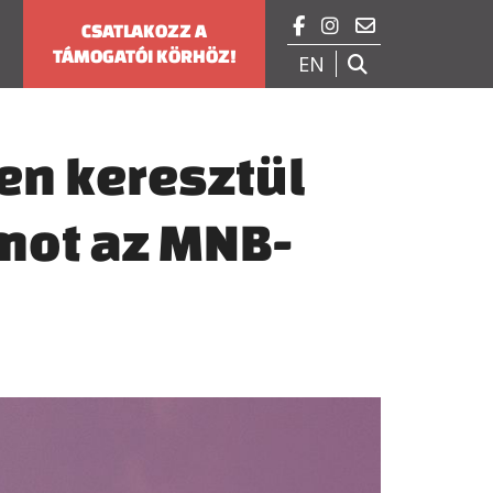



CSATLAKOZZ A
TÁMOGATÓI KÖRHÖZ!
EN

en keresztül
mot az MNB-