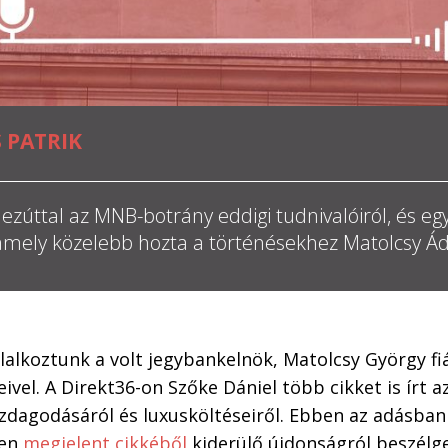
 PATRIK
zúttal az MNB-botrány eddigi tudnivalóiról, és egy
amely közelebb hozta a történésekhez Matolcsy Á
alkoztunk a volt jegybankelnök, Matolcsy György fi
vel. A Direkt36-on Szőke Dániel több cikket is írt az
dagodásáról és luxusköltéseiről. Ebben az adásban 
ten
megjelent cikkéből
kiderülő újdonságról beszélg