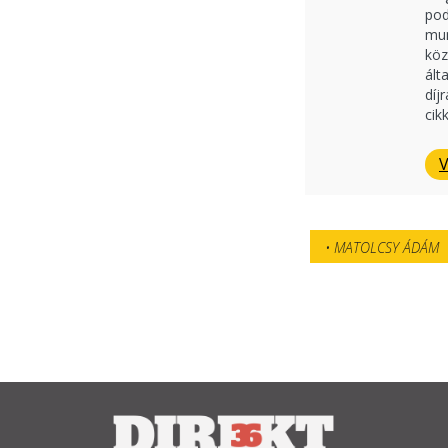
pod
mun
köz
ált
díj
cik
V
MATOLCSY ÁDÁM