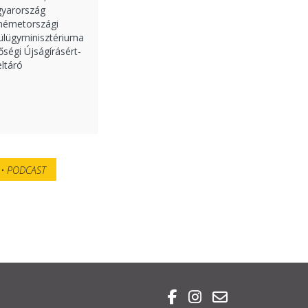
agyarország
-németországi
külügyminisztériuma
őségi Újságírásért-
eltáró
PODCAST


