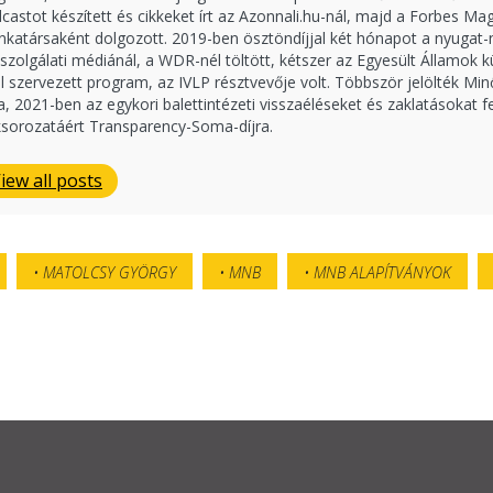
castot készített és cikkeket írt az Azonnali.hu-nál, majd a Forbes M
katársaként dolgozott. 2019-ben ösztöndíjjal két hónapot a nyugat
szolgálati médiánál, a WDR-nél töltött, kétszer az Egyesült Államok 
al szervezett program, az IVLP résztvevője volt. Többször jelölték Min
ra, 2021-ben az egykori balettintézeti visszaéléseket és zaklatásokat f
ksorozatáért Transparency-Soma-díjra.
iew all posts
MATOLCSY GYÖRGY
MNB
MNB ALAPÍTVÁNYOK