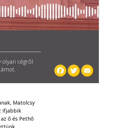
 olyan cégről
Facebook
Twitter
Email
dámot.
ának, Matolcsy
 ifjabbik
az ő és Pethő
ettünk.