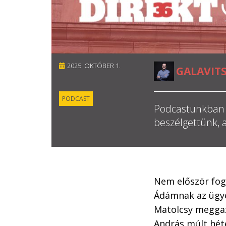
2025. OKTÓBER 1.
GALAVITS
PODCAST
Podcastunkban e
beszélgettünk, 
Nem először fogl
Ádámnak az ügyei
Matolcsy meggaz
András múlt hé