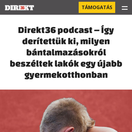
☰
TÁMOGATÁS
PROJEKTEK
Direkt36 podcast – Így
derítettük ki, milyen
KÓRHÁZI FERTŐZÉSEK
bántalmazásokról
ORBÁN ÉS A GAZDASÁG
beszéltek lakók egy újabb
KÍNAI NEGYED
gyermekotthonban
OROSZ KAPCSOLATOK
PEGASUS-MEGFIGYELÉSEK
AZ ORBÁN CSALÁD ÜZLETEI
OFFSHORE TITKOK