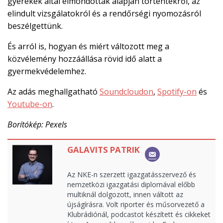
gyerekek által elmondottak alapján történtekről, az
elindult vizsgálatokról és a rendőrségi nyomozásról
beszélgettünk.
És arról is, hogyan és miért változott meg a
közvélemény hozzáállása rövid idő alatt a
gyermekvédelemhez.
Az adás meghallgatható
Soundcloudon
,
Spotify-on
és
Youtube-on
.
Borítókép: Pexels
GALAVITS PATRIK
Az NKE-n szerzett igazgatásszervező és
nemzetközi igazgatási diplomával előbb
multiknál dolgozott, innen váltott az
újságírásra. Volt riporter és műsorvezető a
Klubrádiónál, podcastot készített és cikkeket