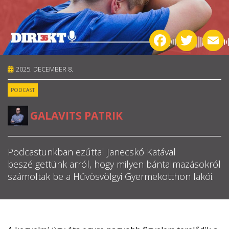
RÓLUNK
Facebook
Twitter
E
ALAPELVEK
2025. DECEMBER 8.
CSAPAT
PODCAST
MŰKÖDÉS
GALAVITS PATRIK
TÁMOGATÁS
1%
Podcastunkban ezúttal Janecskó Katával
beszélgettünk arról, hogy milyen bántalmazásokról
WEBSHOP
számoltak be a Hűvösvölgyi Gyermekotthon lakói.

