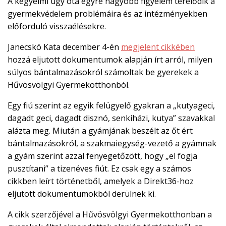
A kegyelmi ügy óta egyre nagyobb figyelem terelődik a

gyermekvédelem problémáira és az intézményekben
előforduló visszaélésekre.
EN

Janecskó Kata december 4-én
megjelent cikkében
hozzá eljutott dokumentumok alapján írt arról, milyen
súlyos bántalmazásokról számoltak be gyerekek a
Hűvösvölgyi Gyermekotthonból.
CSATLAKOZZ
A
Egy fiú szerint az egyik felügyelő gyakran a „kutyageci,
TÁMOGATÓI
dagadt geci, dagadt disznó, senkiházi, kutya” szavakkal
KÖRHÖZ!
alázta meg. Miután a gyámjának beszélt az őt ért
bántalmazásokról, a szakmaiegység-vezető a gyámnak
a gyám szerint azzal fenyegetőzött, hogy „el fogja
pusztítani” a tizenéves fiút. Ez csak egy a számos
cikkben leírt történetből, amelyek a Direkt36-hoz
eljutott dokumentumokból derülnek ki.
A cikk szerzőjével a Hűvösvölgyi Gyermekotthonban a