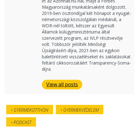
írt az Azonnali.hu-nál, majd a Forbes
Magyarország munkatársaként dolgozott.
2019-ben ösztöndíjjal két hónapot a nyugat-
németországi közszolgálati médiánál, a
WDR-nél töltött, kétszer az Egyesült
Államok külügyminisztériuma által
szervezett program, az IVLP résztvevője
volt. Többször jelölték Minőségi
Újságírásért-díjra, 2021-ben az egykori
balettintézeti visszaéléseket és zaklatásokat
feltáró cikksorozatáért Transparency-Soma-
díjra.
View all posts
GYERMEKOTTHON
GYERMEKVÉDELEM
PODCAST