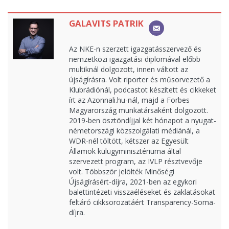
GALAVITS PATRIK
Az NKE-n szerzett igazgatásszervező és
nemzetközi igazgatási diplomával előbb
multiknál dolgozott, innen váltott az
újságírásra. Volt riporter és műsorvezető a
Klubrádiónál, podcastot készített és cikkeket
írt az Azonnali.hu-nál, majd a Forbes
Magyarország munkatársaként dolgozott.
2019-ben ösztöndíjjal két hónapot a nyugat-
németországi közszolgálati médiánál, a
WDR-nél töltött, kétszer az Egyesült
Államok külügyminisztériuma által
szervezett program, az IVLP résztvevője
volt. Többször jelölték Minőségi
Újságírásért-díjra, 2021-ben az egykori
balettintézeti visszaéléseket és zaklatásokat
feltáró cikksorozatáért Transparency-Soma-
díjra.