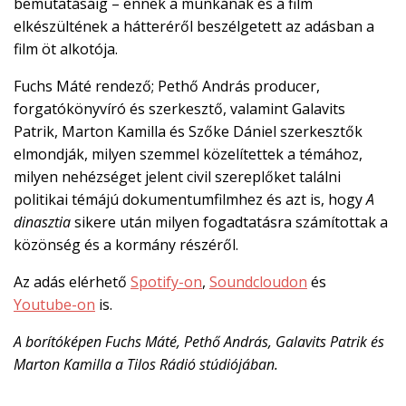
bemutatásáig – ennek a munkának és a film

elkészültének a hátteréről beszélgetett az adásban a
film öt alkotója.
EN

Fuchs Máté rendező; Pethő András producer,
forgatókönyvíró és szerkesztő, valamint Galavits
Patrik, Marton Kamilla és Szőke Dániel szerkesztők
CSATLAKOZZ
elmondják, milyen szemmel közelítettek a témához,
A
milyen nehézséget jelent civil szereplőket találni
TÁMOGATÓI
politikai témájú dokumentumfilmhez és azt is, hogy
A
KÖRHÖZ!
dinasztia
sikere után milyen fogadtatásra számítottak a
közönség és a kormány részéről.
Az adás elérhető
Spotify-on
,
Soundcloudon
és
Youtube-on
is.
A borítóképen Fuchs Máté, Pethő András, Galavits Patrik és
Marton Kamilla a Tilos Rádió stúdiójában.