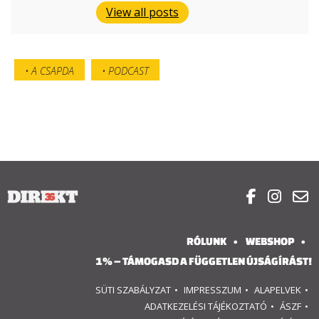
View all posts
A CSAPDA
PODCAST



RÓLUNK
WEBSHOP
1% – TÁMOGASD A FÜGGETLEN ÚJSÁGÍRÁST!
SÜTI SZABÁLYZAT
IMPRESSZUM
ALAPELVEK
ADATKEZELÉSI TÁJÉKOZTATÓ
ÁSZF