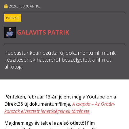
2026. FEBRUÁR 18.
RÓLUNK
PODCAST
ALAPELVEK
GALAVITS PATRIK
CSAPAT
Podcastunkban ezúttal új dokumentumfilmünk
MŰKÖDÉS
készítésének hátteréről beszélgetett a film öt
alkotója.
TÁMOGATÁS
1%
Pénteken, február 13-án jelent meg a Youtube-on a
WEBSHOP
Direkt36 új dokumentumfilmje,
A csapda – Az Orbán-
korszak elvesztett lehetőségeinek története
.

Majdnem egy év telt el az első ötlettől film
