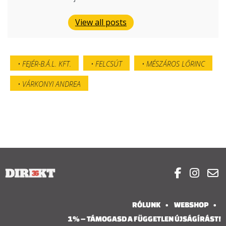
View all posts
FEJÉR-B.Á.L. KFT.
FELCSÚT
MÉSZÁROS LŐRINC
VÁRKONYI ANDREA



RÓLUNK
WEBSHOP
1% – TÁMOGASD A FÜGGETLEN ÚJSÁGÍRÁST!