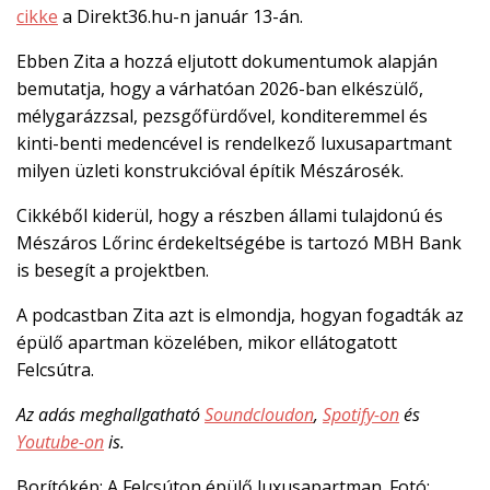
cikke
a Direkt36.hu-n január 13-án.

Ebben Zita a hozzá eljutott dokumentumok alapján
EN
bemutatja, hogy a várhatóan 2026-ban elkészülő,

mélygarázzsal, pezsgőfürdővel, konditeremmel és
kinti-benti medencével is rendelkező luxusapartmant
milyen üzleti konstrukcióval építik Mészárosék.
CSATLAKOZZ
A
Cikkéből kiderül, hogy a részben állami tulajdonú és
TÁMOGATÓI
Mészáros Lőrinc érdekeltségébe is tartozó MBH Bank
KÖRHÖZ!
is besegít a projektben.
A podcastban Zita azt is elmondja, hogyan fogadták az
épülő apartman közelében, mikor ellátogatott
Felcsútra.
Az adás meghallgatható
Soundcloudon
,
Spotify-on
és
Youtube-on
is.
Borítókép: A Felcsúton épülő luxusapartman. Fotó: