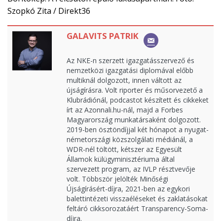
Szopkó Zita / Direkt36
GALAVITS PATRIK
Az NKE-n szerzett igazgatásszervező és
nemzetközi igazgatási diplomával előbb
multiknál dolgozott, innen váltott az
újságírásra. Volt riporter és műsorvezető a
Klubrádiónál, podcastot készített és cikkeket
írt az Azonnali.hu-nál, majd a Forbes
Magyarország munkatársaként dolgozott.
2019-ben ösztöndíjjal két hónapot a nyugat-
németországi közszolgálati médiánál, a
WDR-nél töltött, kétszer az Egyesült
Államok külügyminisztériuma által
szervezett program, az IVLP résztvevője
volt. Többször jelölték Minőségi
Újságírásért-díjra, 2021-ben az egykori
balettintézeti visszaéléseket és zaklatásokat
feltáró cikksorozatáért Transparency-Soma-
díjra.