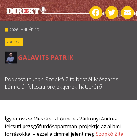
Facebook
Twitter
E
RÓLUNK
ALAPELVEK
2026. JANUÁR 19.
PODCAST
CSAPAT
GALAVITS PATRIK
MŰKÖDÉS
TÁMOGATÁS
Podcastunkban Szopkó Zita beszél Mészáros
Lőrinc új felcsúti projektjének hátteréről.
1%
WEBSHOP
Így ér össze Mészáros Lőrinc és Várkonyi Andrea

felcsúti pezsgőfürdősapartman-projektje az állami

forrásokkal – ezzel a címmel jelent meg
Szopkó Zita