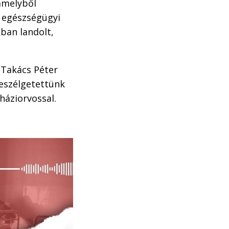
 amelyből
z egészségügyi
ban landolt,
s Takács Péter
beszélgetettünk
háziorvossal.