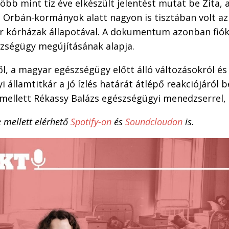
bb mint tíz éve elkészült jelentést mutat be Zita,
z Orbán-kormányok alatt nagyon is tisztában volt a
r kórházak állapotával. A dokumentum azonban fiók
szségügy megújításának alapja.
ről, a magyar egészségügy előtt álló változásokról é
i államtitkár a jó ízlés határát átlépő reakciójáról 
mellett Rékassy Balázs egészségügyi menedzserrel, 
 mellett elérhető
Spotify-on
és
Soundcloudon
is.