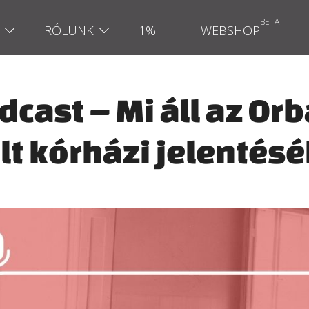
RÓLUNK
1%
WEBSHOP
dcast – Mi áll az O
olt kórházi jelentés