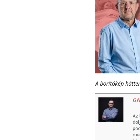
A borítókép hátte
GA
Az 
dol
pod
mun