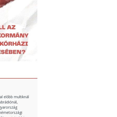
l előbb multiknál
ubrádiónál,
agyarország
-németországi