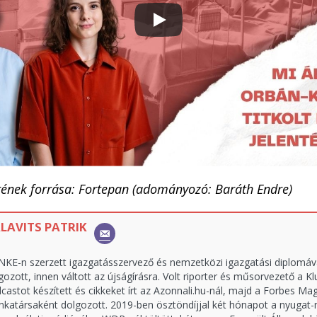
rének forrása: Fortepan (adományozó: Baráth Endre)
LAVITS PATRIK
NKE-n szerzett igazgatásszervező és nemzetközi igazgatási diplomáva
gozott, innen váltott az újságírásra. Volt riporter és műsorvezető a Kl
castot készített és cikkeket írt az Azonnali.hu-nál, majd a Forbes M
katársaként dolgozott. 2019-ben ösztöndíjjal két hónapot a nyugat