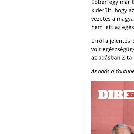
Ebben egy már tö
kiderült, hogy a
vezetés a magya
nem lett az egé
Erről a jelentés
volt egészségügy
az adásban Zita 
Az adás a Youtube