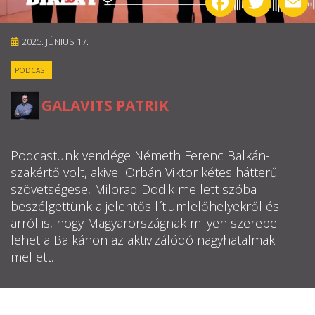
RÓLUNK
2025. JÚNIUS 17.
ALAPELVEK
PODCAST
CSAPAT
GALAVITS PATRIK
MŰKÖDÉS
Podcastunk vendége Németh Ferenc Balkán-
TÁMOGATÁS
szakértő volt, akivel Orbán Viktor kétes hátterű
szövetségese, Milorad Dodik mellett szóba
1%
beszélgettünk a jelentős lítiumlelőhelyekről és
arról is, hogy Magyarországnak milyen szerepe
WEBSHOP
lehet a Balkánon az aktivizálódó nagyhatalmak
mellett.

