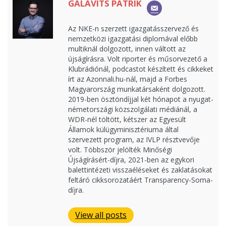
GALAVITS PATRIK
Az NKE-n szerzett igazgatásszervező és
nemzetközi igazgatási diplomával előbb
multiknál dolgozott, innen váltott az
újságírásra. Volt riporter és műsorvezető a
Klubrádiónál, podcastot készített és cikkeket
írt az Azonnali.hu-nál, majd a Forbes
Magyarország munkatársaként dolgozott.
2019-ben ösztöndíjjal két hónapot a nyugat-
németországi közszolgálati médiánál, a
WDR-nél töltött, kétszer az Egyesült
Államok külügyminisztériuma által
szervezett program, az IVLP résztvevője
volt. Többször jelölték Minőségi
Újságírásért-díjra, 2021-ben az egykori
balettintézeti visszaéléseket és zaklatásokat
feltáró cikksorozatáért Transparency-Soma-
díjra.
View all posts