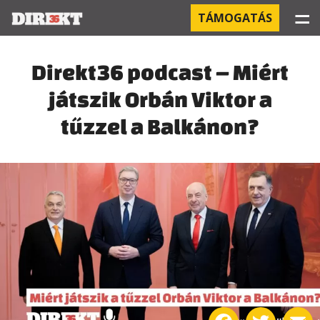
☰
TÁMOGATÁS
PROJEKTEK
Direkt36 podcast – Miért
játszik Orbán Viktor a
KÓRHÁZI FERTŐZÉSEK
tűzzel a Balkánon?
ORBÁN ÉS A GAZDASÁG
KÍNAI NEGYED
OROSZ KAPCSOLATOK
PEGASUS-MEGFIGYELÉSEK
AZ ORBÁN CSALÁD ÜZLETEI
OFFSHORE TITKOK
Facebook
Twitter
E