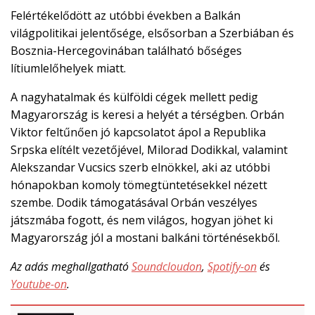

Felértékelődött az utóbbi években a Balkán
világpolitikai jelentősége, elsősorban a Szerbiában és
EN
Bosznia-Hercegovinában található bőséges

lítiumlelőhelyek miatt.
A nagyhatalmak és külföldi cégek mellett pedig
Magyarország is keresi a helyét a térségben. Orbán
CSATLAKOZZ
Viktor feltűnően jó kapcsolatot ápol a Republika
A
Srpska elítélt vezetőjével, Milorad Dodikkal, valamint
TÁMOGATÓI
KÖRHÖZ!
Alekszandar Vucsics szerb elnökkel, aki az utóbbi
hónapokban komoly tömegtüntetésekkel nézett
szembe. Dodik támogatásával Orbán veszélyes
játszmába fogott, és nem világos, hogyan jöhet ki
Magyarország jól a mostani balkáni történésekből.
Az adás meghallgatható
Soundcloudon
,
Spotify-on
és
Youtube-on
.