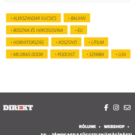
ALEKSZANDAR VUCSICS
BALKÁN
BOSZNIA ÉS HERCEGOVINA
EU
HORVÁTORSZÁG
KOSZOVÓ
LÍTIUM
MILORAD DODIK
PODCAST
SZERBIA
USA



RÓLUNK
WEBSHOP
1% – TÁMOGASD A FÜGGETLEN ÚJSÁGÍRÁST!