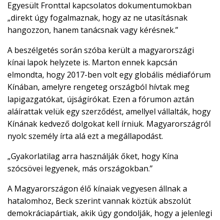
Egyesült Fronttal kapcsolatos dokumentumokban
„direkt úgy fogalmaznak, hogy az ne utasításnak
hangozzon, hanem tanácsnak vagy kérésnek.”
A beszélgetés során szóba került a magyarországi
kínai lapok helyzete is. Marton ennek kapcsán
elmondta, hogy 2017-ben volt egy globális médiafórum
Kínában, amelyre rengeteg országból hívtak meg
lapigazgatókat, újságírókat. Ezen a fórumon aztán
aláírattak velük egy szerződést, amellyel vállalták, hogy
Kínának kedvező dolgokat kell írniuk. Magyarországról
nyolc személy írta alá ezt a megállapodást.
„Gyakorlatilag arra használják őket, hogy Kína
szócsövei legyenek, más országokban.”
A Magyarországon élő kínaiak vegyesen állnak a
hatalomhoz, Beck szerint vannak köztük abszolút
demokráciapártiak, akik úgy gondolják, hogy a jelenlegi