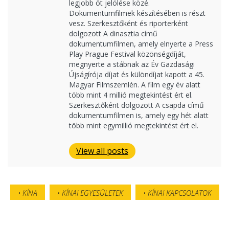
legjobb öt jelölése közé.
Dokumentumfilmek készítésében is részt
vesz. Szerkesztőként és riporterként
dolgozott A dinasztia című
dokumentumfilmen, amely elnyerte a Press
Play Prague Festival közönségdíját,
megnyerte a stábnak az Év Gazdasági
Újságírója díjat és különdíjat kapott a 45.
Magyar Filmszemlén. A film egy év alatt
több mint 4 millió megtekintést ért el.
Szerkesztőként dolgozott A csapda című
dokumentumfilmen is, amely egy hét alatt
több mint egymillió megtekintést ért el.
View all posts
KÍNA
KÍNAI EGYESÜLETEK
KÍNAI KAPCSOLATOK