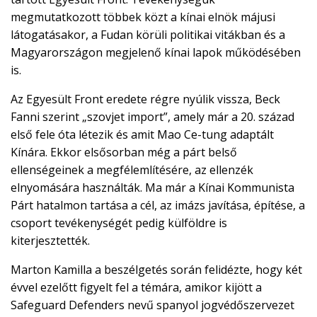

megmutatkozott többek közt a kínai elnök májusi
látogatásakor, a Fudan körüli politikai vitákban és a
EN
Magyarországon megjelenő kínai lapok működésében

is.
Az Egyesült Front eredete régre nyúlik vissza, Beck
Fanni szerint „szovjet import”, amely már a 20. század
CSATLAKOZZ
első fele óta létezik és amit Mao Ce-tung adaptált
A
TÁMOGATÓI
Kínára. Ekkor elsősorban még a párt belső
KÖRHÖZ!
ellenségeinek a megfélemlítésére, az ellenzék
elnyomására használták. Ma már a Kínai Kommunista
Párt hatalmon tartása a cél, az imázs javítása, építése, a
csoport tevékenységét pedig külföldre is
kiterjesztették.
Marton Kamilla a beszélgetés során felidézte, hogy két
évvel ezelőtt figyelt fel a témára, amikor kijött a
Safeguard Defenders nevű spanyol jogvédőszervezet