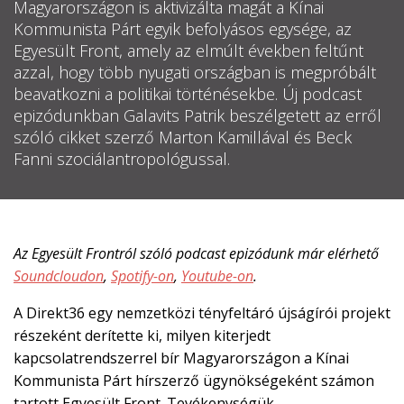
Magyarországon is aktivizálta magát a Kínai
Kommunista Párt egyik befolyásos egysége, az
RÓLUNK
Egyesült Front, amely az elmúlt években feltűnt
azzal, hogy több nyugati országban is megpróbált
ALAPELVEK
beavatkozni a politikai történésekbe. Új podcast
epizódunkban Galavits Patrik beszélgetett az erről
CSAPAT
szóló cikket szerző Marton Kamillával és Beck
Fanni szociálantropológussal.
MŰKÖDÉS
TÁMOGATÁS
Az Egyesült Frontról szóló podcast epizódunk már elérhető
1%
Soundcloudon
,
Spotify-on
,
Youtube-on
.
WEBSHOP
A Direkt36 egy nemzetközi tényfeltáró újságírói projekt
részeként derítette ki, milyen kiterjedt
kapcsolatrendszerrel bír Magyarországon a Kínai

Kommunista Párt hírszerző ügynökségeként számon

tartott Egyesült Front. Tevékenységük