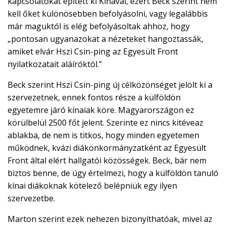
kapcsolatokat épített ki Kínával, ezért Beck szerint nem
kell őket különösebben befolyásolni, vagy legalábbis
már maguktól is elég befolyásoltak ahhoz, hogy
„pontosan ugyanazokat a nézeteket hangoztassák,
amiket elvár Hszi Csin-ping az Egyesült Front
nyilatkozatait aláíróktól.”
Beck szerint Hszi Csin-ping új célközönséget jelölt ki a
szervezetnek, ennek fontos része a külföldön
egyetemre járó kínaiak köre. Magyarországon ez
körülbelül 2500 főt jelent. Szerinte ez nincs kitéveaz
ablakba, de nem is titkos, hogy minden egyetemen
működnek, kvázi diákönkormányzatként az Egyesült
Front által elért hallgatói közösségek. Beck, bár nem
biztos benne, de úgy értelmezi, hogy a külföldön tanuló
kínai diákoknak kötelező belépniük egy ilyen
szervezetbe.
Marton szerint ezek nehezen bizonyíthatóak, mivel az