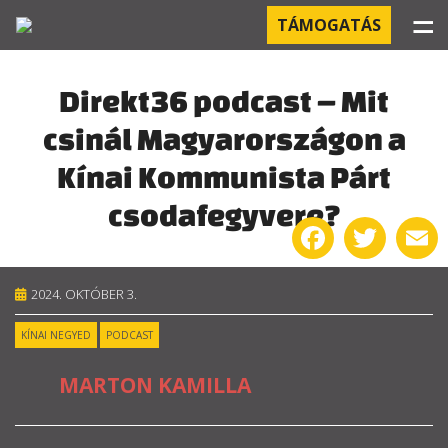
☰
TÁMOGATÁS
PROJEKTEK
Direkt36 podcast – Mit
csinál Magyarországon a
KÓRHÁZI FERTŐZÉSEK
Kínai Kommunista Párt
ORBÁN ÉS A GAZDASÁG
csodafegyvere?
Facebook
Twitter
E
KÍNAI NEGYED
OROSZ KAPCSOLATOK
2024. OKTÓBER 3.
KÍNAI NEGYED
PODCAST
PEGASUS-MEGFIGYELÉSEK
MARTON KAMILLA
AZ ORBÁN CSALÁD ÜZLETEI
OFFSHORE TITKOK