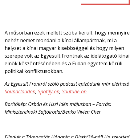
A műsorban ezek mellett szóba került, hogy mennyire
nehéz nemet mondani a kínai állampártnak, mi a
helyzet a kínai magyar kisebbséggel és hogy milyen
szerepe volt az Egyesült Frontnak az idelátogató kínai
elnök köszöntésénében és a Fudan egyetem körüli
politikai konfliktusokban.
Az Egyesült Frontról szóló podcast epizódunk már elérhető
Soundcloudon
,
Spotify-on
,
Youtube-on
.
Borítókép: Orbán és Hszi idén májusban – Forrás:
Miniszterelnöki Sajtóiroda/Benko Vivien Cher
Elindult a Támogatás Hónapja a Direkt36-nál! Ha szereted