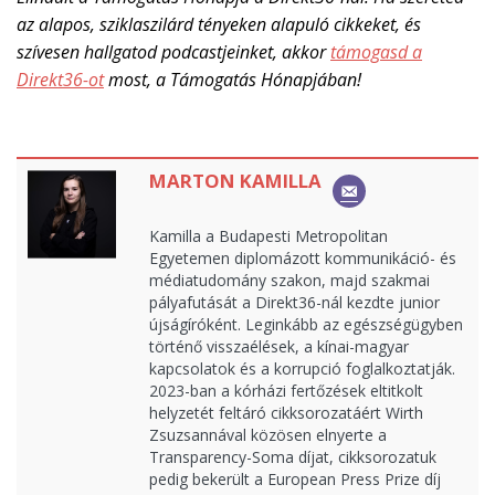
az alapos, sziklaszilárd tényeken alapuló cikkeket, és
szívesen hallgatod podcastjeinket, akkor
támogasd a
Direkt36-ot
most, a Támogatás Hónapjában!
MARTON KAMILLA
Kamilla a Budapesti Metropolitan
Egyetemen diplomázott kommunikáció- és
médiatudomány szakon, majd szakmai
pályafutását a Direkt36-nál kezdte junior
újságíróként. Leginkább az egészségügyben
történő visszaélések, a kínai-magyar
kapcsolatok és a korrupció foglalkoztatják.
2023-ban a kórházi fertőzések eltitkolt
helyzetét feltáró cikksorozatáért Wirth
Zsuzsannával közösen elnyerte a
Transparency-Soma díjat, cikksorozatuk
pedig bekerült a European Press Prize díj