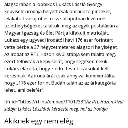
alagsorában a jobbikos Lukács László György
képviselői irodája helyett csak omladozó pincéket,
lelakatolt vasajtót és rossz állapotban lévő üres
üzlethelyiségeket találtuk, meg az egyik postaládán a
Magyar Igazság és Élet Pártja kifakult matricáját.
Lukács egy ügyvédi irodától havi 176 ezer forintért
vette bérbe a 37 négyzetméteres alagsori helyiséget.
Az irodát az RTL Házon kívül stábja sem találta meg,
ezért felhívták a képviselőt, hogy segítsen nekik.
Lukács elárulta, hogy zöldre festett rácsokat kell
keresniük. Az iroda árát csak annyival kommentálta,
hogy „176 ezer forint Budán talán az az árkategória
lehet, ami belefér”.
[ifr id=”https://rtl.hu/embed/1101733″]
Az RTL Házon kívül
stábja Lukács Lászlótól kérdezte meg, hol az irodája
Akiknek egy nem elég