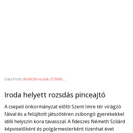
Data from
direkt36-irodak-373666.silk.co
Iroda helyett rozsdás pinceajtó
A csepeli önkormányzat előtti Szent Imre tér virágzó
fáival és a felújított játszótéren zsibongó gyerekekkel
idilli helyszín kora tavasszal. A fideszes Németh Szilárd
képviselőként és polgármesterként tizenhat évet