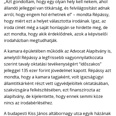
„Azt gondoltam, hogy egy olyan hely kell nekem, ahol
állandó jelleggel van titkárság, és felvilágosítást adnak
arról, hogy engem hol érhetnek el” – mondta Répássy,
hogy miért ezt a helyet választotta irodának. Igaz, az
iroda címét még a saját honlapján se hirdette meg, de
azt mondta, hogy akik érdeklődnek, azok a képviselői
irodaházban megtudhatják.
A kamara épületében működik az Advocat Alapítvány is,
amelytől Répássy a legfrissebb vagyonnyilatkozata
szerint tavaly oktatási tevékenységért “időszakos”
jelleggel 135 ezer forint jövedelmet kapott. Répássy azt
mondta, hogy a kamara tagjaként, volt igazságügyi
államtitkárként részt vett ügyvédjelöltek oktatásában,
szakvizsgára felkészítésében, ezt finanszírozta az
alapítvány, de kijelentette, hogy ennek semmi köze
nincs az irodabérléséhez.
A budapesti Kiss János altábornagy utca egyik házának