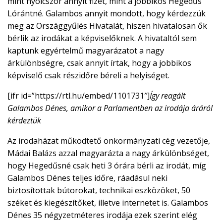
mint nyolcszor annyit fizet, mint a jobbikos Hegedűs
Lórántné. Galambos annyit mondott, hogy kérdezzük
meg az Országgyűlés Hivatalát, hiszen hivatalosan ők
bérlik az irodákat a képviselőknek. A hivataltól sem
kaptunk egyértelmű magyarázatot a nagy
árkülönbségre, csak annyit írtak, hogy a jobbikos
képviselő csak részidőre béreli a helyiséget.
[ifr id=”https://rtl.hu/embed/1101731″]
Így reagált
Galambos Dénes, amikor a Parlamentben az irodája áráról
kérdeztük
Az irodaházat működtető önkormányzati cég vezetője,
Mádai Balázs azzal magyarázta a nagy árkülönbséget,
hogy Hegedűsné csak heti 3 órára bérli az irodát, míg
Galambos Dénes teljes időre, ráadásul neki
biztosítottak bútorokat, technikai eszközöket, 50
széket és kiegészítőket, illetve internetet is. Galambos
Dénes 35 négyzetméteres irodája ezek szerint elég