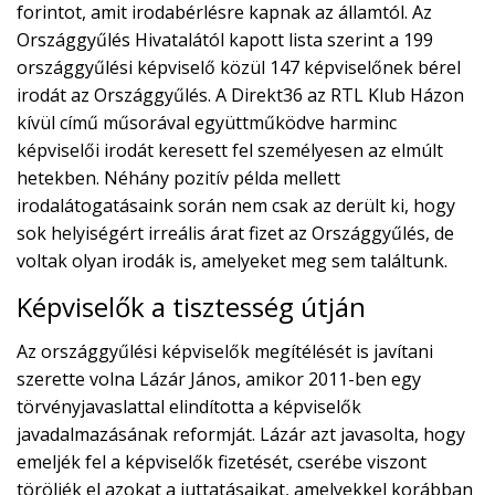
forintot, amit irodabérlésre kapnak az államtól. Az
Országgyűlés Hivatalától kapott lista szerint a 199
országgyűlési képviselő közül 147 képviselőnek bérel
irodát az Országgyűlés. A Direkt36 az RTL Klub Házon
kívül című műsorával együttműködve harminc
képviselői irodát keresett fel személyesen az elmúlt
hetekben. Néhány pozitív példa mellett
irodalátogatásaink során nem csak az derült ki, hogy
sok helyiségért irreális árat fizet az Országgyűlés, de
voltak olyan irodák is, amelyeket meg sem találtunk.
Képviselők a tisztesség útján
Az országgyűlési képviselők megítélését is javítani
szerette volna Lázár János, amikor 2011-ben egy
törvényjavaslattal elindította a képviselők
javadalmazásának reformját. Lázár azt javasolta, hogy
emeljék fel a képviselők fizetését, cserébe viszont
töröljék el azokat a juttatásaikat, amelyekkel korábban