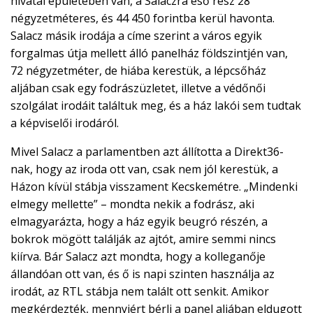
hivatal épületében van, a Salaczra eső rész 28
négyzetméteres, és 44 450 forintba kerül havonta.
Salacz másik irodája a címe szerint a város egyik
forgalmas útja mellett álló panelház földszintjén van,
72 négyzetméter, de hiába kerestük, a lépcsőház
aljában csak egy fodrászüzletet, illetve a védőnői
szolgálat irodáit találtuk meg, és a ház lakói sem tudtak
a képviselői irodáról.
Mivel Salacz a parlamentben azt állította a Direkt36-
nak, hogy az iroda ott van, csak nem jól kerestük, a
Házon kívül stábja visszament Kecskemétre. „Mindenki
elmegy mellette” – mondta nekik a fodrász, aki
elmagyarázta, hogy a ház egyik beugró részén, a
bokrok mögött találják az ajtót, amire semmi nincs
kiírva. Bár Salacz azt mondta, hogy a kolleganője
állandóan ott van, és ő is napi szinten használja az
irodát, az RTL stábja nem talált ott senkit. Amikor
megkérdezték, mennyiért bérli a panel aljában eldugott