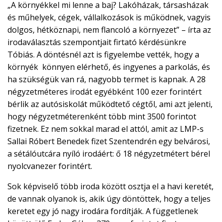
„A környékkel mi lenne a baj? Lakóházak, társasházak
és műhelyek, cégek, vállalkozások is működnek, vagyis
dolgos, hétköznapi, nem flancoló a környezet” – írta az
irodaválasztás szempontjait firtató kérdésünkre
Tóbiás. A döntésnél azt is figyelembe vették, hogy a
környék könnyen elérhető, és ingyenes a parkolás, és
ha szükségük van rá, nagyobb termet is kapnak. A 28
négyzetméteres irodát egyébként 100 ezer forintért
bérlik az autósiskolát működtető cégtől, ami azt jelenti,
hogy négyzetméterenként több mint 3500 forintot
fizetnek. Ez nem sokkal marad el attól, amit az LMP-s
Sallai Róbert Benedek fizet Szentendrén egy belvárosi,
a sétálóutcára nyíló irodáért: ő 18 négyzetmétert bérel
nyolcvanezer forintért.
Sok képviselő több iroda között osztja el a havi keretét,
de vannak olyanok is, akik úgy döntöttek, hogy a teljes
keretet egy jó nagy irodára fordítják. A függetlenek