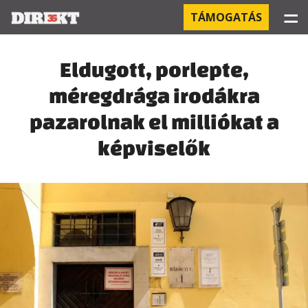
☰
TÁMOGATÁS
PROJEKTEK
Eldugott, porlepte,
méregdrága irodákra
KÓRHÁZI FERTŐZÉSEK
pazarolnak el milliókat a
ORBÁN ÉS A GAZDASÁG
képviselők
KÍNAI NEGYED
OROSZ KAPCSOLATOK
PEGASUS-MEGFIGYELÉSEK
AZ ORBÁN CSALÁD ÜZLETEI
OFFSHORE TITKOK