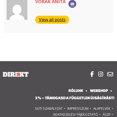
VORÁK ANITA
View all posts



RÓLUNK
WEBSHOP
1% – TÁMOGASD A FÜGGETLEN ÚJSÁGÍRÁST!
SÜTI SZABÁLYZAT
IMPRESSZUM
ALAPELVEK
ADATKEZELÉSI TÁJÉKOZTATÓ
ÁSZF