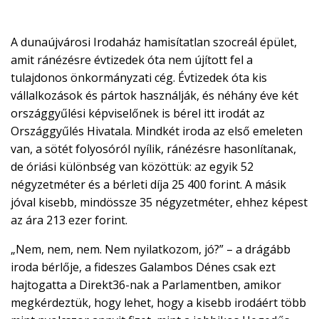

EN
A dunaújvárosi Irodaház hamisítatlan szocreál épület,

amit ránézésre évtizedek óta nem újított fel a
tulajdonos önkormányzati cég. Évtizedek óta kis
vállalkozások és pártok használják, és néhány éve két
országgyűlési képviselőnek is bérel itt irodát az
CSATLAKOZZ
Országgyűlés Hivatala. Mindkét iroda az első emeleten
A
van, a sötét folyosóról nyílik, ránézésre hasonlítanak,
TÁMOGATÓI
de óriási különbség van közöttük: az egyik 52
KÖRHÖZ!
négyzetméter és a bérleti díja 25 400 forint. A másik
jóval kisebb, mindössze 35 négyzetméter, ehhez képest
az ára 213 ezer forint.
„Nem, nem, nem. Nem nyilatkozom, jó?” – a drágább
iroda bérlője, a fideszes Galambos Dénes csak ezt
hajtogatta a Direkt36-nak a Parlamentben, amikor
megkérdeztük, hogy lehet, hogy a kisebb irodáért több