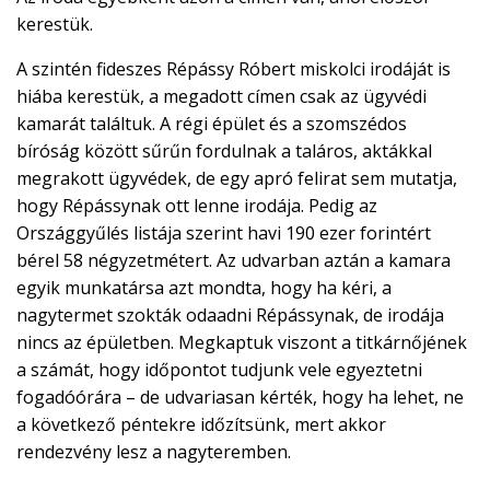
kerestük.
A szintén fideszes Répássy Róbert miskolci irodáját is
hiába kerestük, a megadott címen csak az ügyvédi
kamarát találtuk. A régi épület és a szomszédos
bíróság között sűrűn fordulnak a taláros, aktákkal
megrakott ügyvédek, de egy apró felirat sem mutatja,
hogy Répássynak ott lenne irodája. Pedig az
Országgyűlés listája szerint havi 190 ezer forintért
bérel 58 négyzetmétert. Az udvarban aztán a kamara
egyik munkatársa azt mondta, hogy ha kéri, a
nagytermet szokták odaadni Répássynak, de irodája
nincs az épületben. Megkaptuk viszont a titkárnőjének
a számát, hogy időpontot tudjunk vele egyeztetni
fogadóórára – de udvariasan kérték, hogy ha lehet, ne
a következő péntekre időzítsünk, mert akkor
rendezvény lesz a nagyteremben.