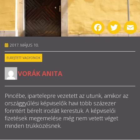
RÓLUNK
Facebook
Twitter
E
ALAPELVEK
CSAPAT
2017. MÁJUS 10.
ELREJTETT VAGYONOK
MŰKÖDÉS
VORÁK ANITA
TÁMOGATÁS
1%
Pincébe, ipartelepre vezetett az utunk, amikor az
országgyűlési képviselők havi több százezer
WEBSHOP
forintért bérelt irodáit kerestük. A képviselői
fizetések megemelése még nem vetett véget

minden trükközésnek.
