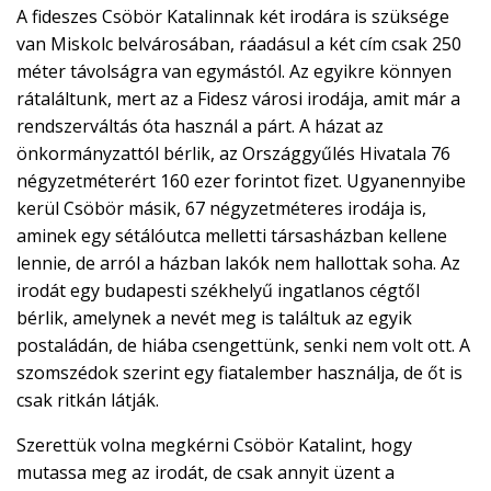
A fideszes Csöbör Katalinnak két irodára is szüksége
van Miskolc belvárosában, ráadásul a két cím csak 250
méter távolságra van egymástól. Az egyikre könnyen
rátaláltunk, mert az a Fidesz városi irodája, amit már a
rendszerváltás óta használ a párt. A házat az
önkormányzattól bérlik, az Országgyűlés Hivatala 76
négyzetméterért 160 ezer forintot fizet. Ugyanennyibe
kerül Csöbör másik, 67 négyzetméteres irodája is,
aminek egy sétálóutca melletti társasházban kellene
lennie, de arról a házban lakók nem hallottak soha. Az
irodát egy budapesti székhelyű ingatlanos cégtől
bérlik, amelynek a nevét meg is találtuk az egyik
postaládán, de hiába csengettünk, senki nem volt ott. A
szomszédok szerint egy fiatalember használja, de őt is
csak ritkán látják.
Szerettük volna megkérni Csöbör Katalint, hogy
mutassa meg az irodát, de csak annyit üzent a