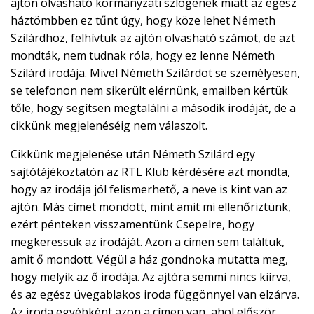
ajtón olvasható kormányzati szlogenek miatt az egész
háztömbben ez tűnt úgy, hogy köze lehet Németh
Szilárdhoz, felhívtuk az ajtón olvasható számot, de azt
mondták, nem tudnak róla, hogy ez lenne Németh
Szilárd irodája. Mivel Németh Szilárdot se személyesen,
se telefonon nem sikerült elérnünk, emailben kértük
tőle, hogy segítsen megtalálni a második irodáját, de a
cikkünk megjelenéséig nem válaszolt.
Cikkünk megjelenése után Németh Szilárd egy
sajtótájékoztatón az RTL Klub kérdésére azt mondta,
hogy az irodája jól felismerhető, a neve is kint van az
ajtón. Más címet mondott, mint amit mi ellenőriztünk,
ezért pénteken visszamentünk Csepelre, hogy
megkeressük az irodáját. Azon a címen sem találtuk,
amit ő mondott. Végül a ház gondnoka mutatta meg,
hogy melyik az ő irodája. Az ajtóra semmi nincs kiírva,
és az egész üvegablakos iroda függönnyel van elzárva.
Az iroda egyébként azon a címen van, ahol először