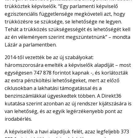
trükköztek képviselők. “Egy parlamenti képviselő
egzisztenciális függetlensége megköveteli azt, hogy
trükközésre se szüksége, se lehetősége ne legyen.
Tehát a trükközés szükségességét és lehetőségét kell
az én véleményem szerint megszüntetnünk” – mondta
Lázár a parlamentben.
2014-től vezették be az új szabályokat:
háromszorosára emelték a képviselők alapdíját – most
egységesen 747 878 forintot kapnak -, és korlátozták
az extra pénzköltési lehetőségeket, mert az előző
ciklusokban a lakhatási támogatással és a
benzinszámlákkal ügyeskedtek többen. A Direkt36
kutatása szerint azonban az új rendszer kijátszására is
van lehetőség, és az egyik legérzékenyebb pont az
irodabérlés.
A képviselők a havi alapdíjuk felét, azaz legfeljebb 373