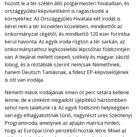
húzott le a tér szélén álló polgármesteri hivatalban, és
országgyűlési képviselőként is ragaszkodik a
környékhez. Az Országgyűlés Hivatala két irodát is
bérel neki a tér közvetlen közelében, mindkettőt az
önkormányzat cégétől, és mindkettő 120 ezer forintba
kerül havonta. Az egyik iroda rögtön a tér sarkán, az
önkormányzathoz legközelebbi lépcsőház földszintjén
van. A bejárat mellett csepeli, székely és magyar zászló
lobog, és a réztáblák szerint nemcsak Némethnek,
hanem Deutsch Tamásnak, a fidesz EP-képviselőjének
is ott van irodája.
Németh másik irodájának innen öt perc sétára kellene
lennie, de a címként megadott újépítésű háztömbben
sehol nem találtunk rá. Az egyik földszinti helyiségben
van egy elhagyatottnak tűnő, nagyrészt üres Széchenyi
Programiroda, amelynek az ajtaján matrica hirdeti,
hogy az Európai Unió pénzéből hozták létre. Mivel az