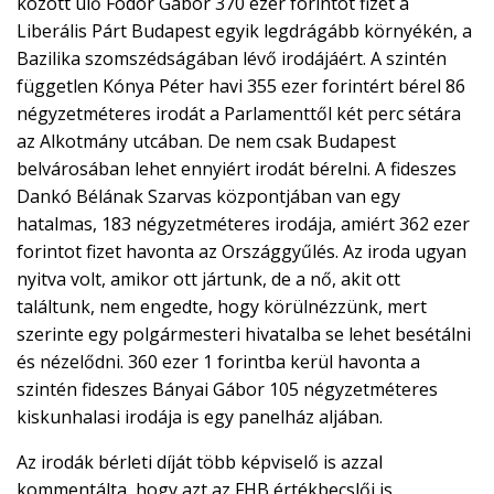
között ülő Fodor Gábor 370 ezer forintot fizet a
Liberális Párt Budapest egyik legdrágább környékén, a
Bazilika szomszédságában lévő irodájáért. A szintén
független Kónya Péter havi 355 ezer forintért bérel 86
négyzetméteres irodát a Parlamenttől két perc sétára
az Alkotmány utcában. De nem csak Budapest
belvárosában lehet ennyiért irodát bérelni. A fideszes
Dankó Bélának Szarvas központjában van egy
hatalmas, 183 négyzetméteres irodája, amiért 362 ezer
forintot fizet havonta az Országgyűlés. Az iroda ugyan
nyitva volt, amikor ott jártunk, de a nő, akit ott
találtunk, nem engedte, hogy körülnézzünk, mert
szerinte egy polgármesteri hivatalba se lehet besétálni
és nézelődni. 360 ezer 1 forintba kerül havonta a
szintén fideszes Bányai Gábor 105 négyzetméteres
kiskunhalasi irodája is egy panelház aljában.
Az irodák bérleti díját több képviselő is azzal
kommentálta, hogy azt az FHB értékbecslői is