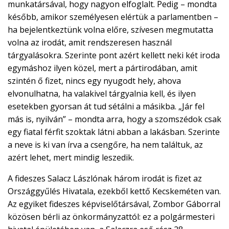
munkatársával, hogy nagyon elfoglalt. Pedig – mondta
később, amikor személyesen elértük a parlamentben –
ha bejelentkeztünk volna előre, szívesen megmutatta
volna az irodát, amit rendszeresen használ
tárgyalásokra. Szerinte pont azért kellett neki két iroda
egymáshoz ilyen közel, mert a pártirodában, amit
szintén ő fizet, nincs egy nyugodt hely, ahova
elvonulhatna, ha valakivel tárgyalnia kell, és ilyen
esetekben gyorsan át tud sétálni a másikba. „Jár fel
más is, nyilván” – mondta arra, hogy a szomszédok csak
egy fiatal férfit szoktak látni abban a lakásban. Szerinte
a neve is ki van írva a csengőre, ha nem találtuk, az
azért lehet, mert mindig leszedik.
A fideszes Salacz Lászlónak három irodát is fizet az
Országgyűlés Hivatala, ezekből kettő Kecskeméten van.
Az egyiket fideszes képviselőtársával, Zombor Gáborral
közösen bérli az önkormányzattól: ez a polgármesteri