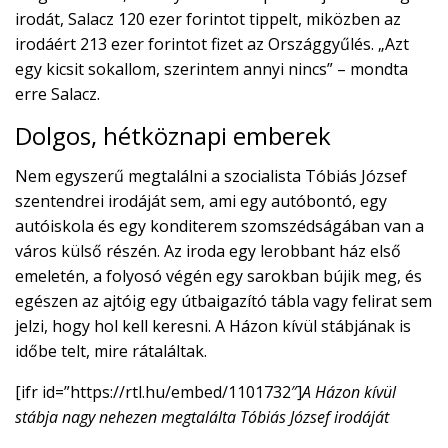
irodát, Salacz 120 ezer forintot tippelt, miközben az
irodáért 213 ezer forintot fizet az Országgyűlés. „Azt
egy kicsit sokallom, szerintem annyi nincs” – mondta
erre Salacz.
Dolgos, hétköznapi emberek
Nem egyszerű megtalálni a szocialista Tóbiás József
szentendrei irodáját sem, ami egy autóbontó, egy
autóiskola és egy konditerem szomszédságában van a
város külső részén. Az iroda egy lerobbant ház első
emeletén, a folyosó végén egy sarokban bújik meg, és
egészen az ajtóig egy útbaigazító tábla vagy felirat sem
jelzi, hogy hol kell keresni. A Házon kívül stábjának is
időbe telt, mire rátaláltak.
[ifr id=”https://rtl.hu/embed/1101732″]
A Házon kívül
stábja nagy nehezen megtalálta Tóbiás József irodáját