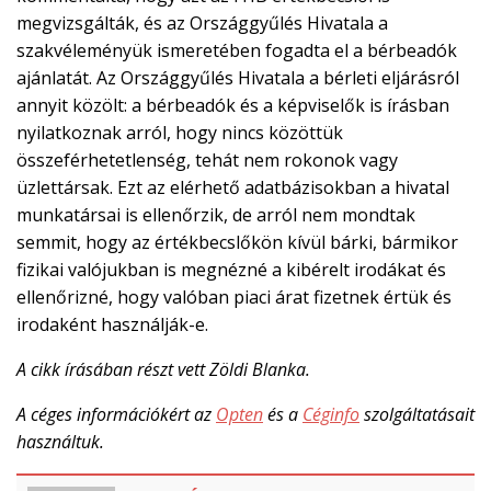
megvizsgálták, és az Országgyűlés Hivatala a
szakvéleményük ismeretében fogadta el a bérbeadók
ajánlatát. Az Országgyűlés Hivatala a bérleti eljárásról
annyit közölt: a bérbeadók és a képviselők is írásban
nyilatkoznak arról, hogy nincs közöttük
összeférhetetlenség, tehát nem rokonok vagy
üzlettársak. Ezt az elérhető adatbázisokban a hivatal
munkatársai is ellenőrzik, de arról nem mondtak
semmit, hogy az értékbecslőkön kívül bárki, bármikor
fizikai valójukban is megnézné a kibérelt irodákat és
ellenőrizné, hogy valóban piaci árat fizetnek értük és
irodaként használják-e.
A cikk írásában részt vett Zöldi Blanka.
A céges információkért az
Opten
és a
Céginfo
szolgáltatásait
használtuk.