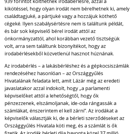
939 forintot költhetnek irodabérlésre, azzal a
kikötéssel, hogy olyan irodát nem bérelhetnek ki, amely
családtagjuké, a pártjuké vagy a hozzájuk köthető
cégeké. Ilyen szabálysértésre nem is találtunk példát,
és bár sok képviselő bérel irodát attól az
önkormányzattól, ahol korábban vezető tisztségük
volt, arra sem találtunk bizonyítékot, hogy az
irodabérlésekből közvetlenül hasznot húznának.
Az irodabérlés – a lakásbérléshez és a gépkocsiszámlák
rendezéséhez hasonlóan – az Országgyűlés
Hivatalának feladata lett, amit Lázár még az eredeti
javaslatakor azzal indokolt, hogy „a parlamenti
képviselőket attól a lehetőségtől, hogy ők
pénzezzenek, elszámoljanak, ide-oda rángassák a
számlákat, énszerintem el kell zárni”. Az irodákat a
képviselők választják ki, de a bérleti szerződéseket az
Országgyűlés Hivatala köti meg, és a számlát is ők
fizetik. Az irodák bérleti díja havonta közel 37 millió