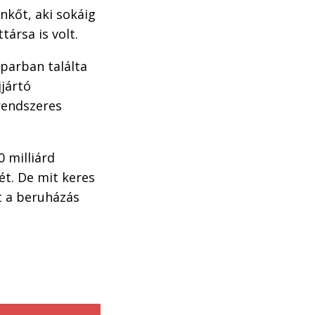
kőt, aki sokáig
ársa is volt.
iparban találta
jjártó
rendszeres
0 milliárd
ét. De mit keres
t a beruházás