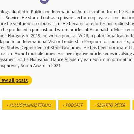
rik graduated in Public and International Administration from the Nati
lic Service. He started out as a private sector employee at multinatio
ore he ventured into journalism. He became a reporter and radio sho
n he produced a podcast and wrote articles at Azonnali.hu. Most rece
bes Hungary. In 2019, he won a grant at WDR, a public broadcaster 
k part in an International Visitor Leadership Program for journalists, 
ted States Department of State two times. He has been nominated fo
rnalism Award multiple times. His investigative article series involvin
assment at the Hungarian Dance Academy earned him a nomination 
nsparency Soma Award in 2021.
iew all posts
KÜLÜGYMINISZTÉRIUM
PODCAST
SZIJÁRTÓ PÉTER