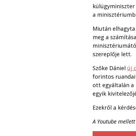
külügyminiszter
a minisztériumba
Miután elhagyta 
meg a számításai
minisztériumától
szereplője lett.
Szőke Dániel
új 
forintos ruanda
ott egyáltalán a
egyik kivitelező
Ezekről a kérdé
A Youtube mellett