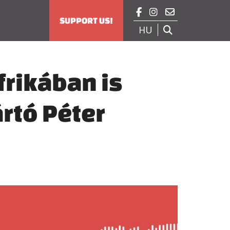



SUPPORT US!
HU

frikában is
ártó Péter