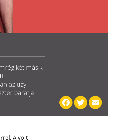
Nemrég két másik
tt
an az ügy
szter barátja
Facebook
Twitter
Email
rel. A volt