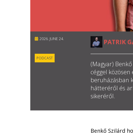
2026. JUNE 24.
PATRIK G
PODCAST
(Magyar) Benkő 
céggel közösen 
beruházásban k
hátteréről és ar
sikeréről.
Benkő Szilárd ho