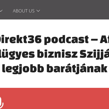
ABOUT US
irekt36 podcast – A
lügyes biznisz Szijj
legjobb barátjának