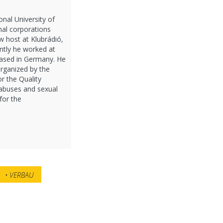
onal University of
nal corporations
w host at Klubrádió,
ntly he worked at
based in Germany. He
organized by the
r the Quality
g abuses and sexual
for the
VERBAU