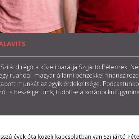
ALAVITS
Szilárd régóta közeli barátja Szijjártó Péternek. 
egy ruandai, magyar állami pénzekkel finanszírozo
apott munkát az egyik érdekeltsége. Podcastunkb
ról is beszélgettünk, tudott-e a korábbi külügymini
sszú évek óta közeli kapcsolatban van Szijjártó Péter