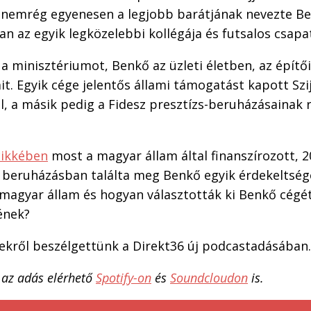
 nemrég egyenesen a legjobb barátjának nevezte Ben
n az egyik legközelebbi kollégája és futsalos csapatt
a minisztériumot, Benkő az üzleti életben, az építő
t. Egyik cége jelentős állami támogatást kapott Szi
, a másik pedig a Fidesz presztízs-beruházásainak 
cikkében
most a magyar állam által finanszírozott, 2
i beruházásban találta meg Benkő egyik érdekeltség
 magyar állam és hogyan választották ki Benkő cégé
jének?
sekről beszélgettünk a Direkt36 új podcastadásában.
 az adás elérhető
Spotify-on
és
Soundcloudon
is.