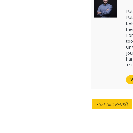
Pat
Pub
bef
the
For
too
Uni
Jou
har
Tra
V
SZILÁRD BENKŐ