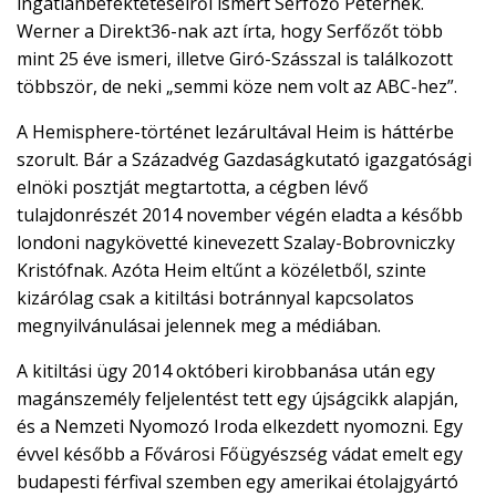
ingatlanbefektetéseiről ismert Serfőző Péternek.
Werner a Direkt36-nak azt írta, hogy Serfőzőt több
mint 25 éve ismeri, illetve Giró-Szásszal is találkozott
többször, de neki „semmi köze nem volt az ABC-hez”.
A Hemisphere-történet lezárultával Heim is háttérbe
szorult. Bár a Századvég Gazdaságkutató igazgatósági
elnöki posztját megtartotta, a cégben lévő
tulajdonrészét 2014 november végén eladta a később
londoni nagykövetté kinevezett Szalay-Bobrovniczky
Kristófnak. Azóta Heim eltűnt a közéletből, szinte
kizárólag csak a kitiltási botránnyal kapcsolatos
megnyilvánulásai jelennek meg a médiában.
A kitiltási ügy 2014 októberi kirobbanása után egy
magánszemély feljelentést tett egy újságcikk alapján,
és a Nemzeti Nyomozó Iroda elkezdett nyomozni. Egy
évvel később a Fővárosi Főügyészség vádat emelt egy
budapesti férfival szemben egy amerikai étolajgyártó