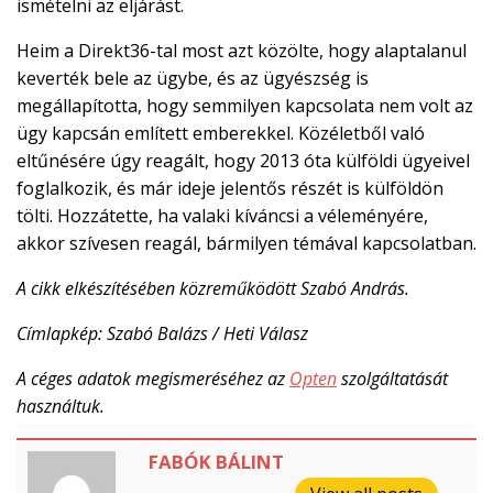
ismételni az eljárást.
Heim a Direkt36-tal most azt közölte, hogy alaptalanul
keverték bele az ügybe, és az ügyészség is
megállapította, hogy semmilyen kapcsolata nem volt az
ügy kapcsán említett emberekkel. Közéletből való
eltűnésére úgy reagált, hogy 2013 óta külföldi ügyeivel
foglalkozik, és már ideje jelentős részét is külföldön
tölti. Hozzátette, ha valaki kíváncsi a véleményére,
akkor szívesen reagál, bármilyen témával kapcsolatban.
A cikk elkészítésében közreműködött Szabó András.
Címlapkép: Szabó Balázs / Heti Válasz
A céges adatok megismeréséhez az
Opten
szolgáltatását
használtuk.
FABÓK BÁLINT