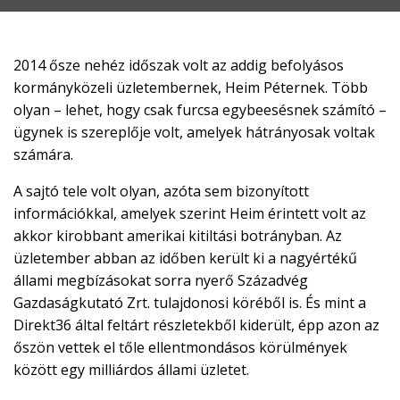

EN
2014 ősze nehéz időszak volt az addig befolyásos

kormányközeli üzletembernek, Heim Péternek. Több
olyan – lehet, hogy csak furcsa egybeesésnek számító –
ügynek is szereplője volt, amelyek hátrányosak voltak
CSATLAKOZZ
számára.
A
A sajtó tele volt olyan, azóta sem bizonyított
TÁMOGATÓI
KÖRHÖZ!
információkkal, amelyek szerint Heim érintett volt az
akkor kirobbant amerikai kitiltási botrányban. Az
üzletember abban az időben került ki a nagyértékű
állami megbízásokat sorra nyerő Századvég
Gazdaságkutató Zrt. tulajdonosi köréből is. És mint a
Direkt36 által feltárt részletekből kiderült, épp azon az
őszön vettek el tőle ellentmondásos körülmények
között egy milliárdos állami üzletet.