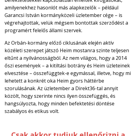
amilyenekhez hasonlót más alapkezelők – például
Garancsi István kormányközeli üzletember cége – is
végrehajtottak, velük mégsem bontottak szerződést a
programért felelős állami szervek.
Az Orbán-kormány előző ciklusának elején aktív
közéleti szerepet játszó Heim mostanra szinte teljesen
eltűnt a nyilvánosságból. Az nem világos, hogy a 2014
őszi események – a kitiltási botrány és Heim üzleteinek
elvesztése – összefüggtek-e egymással, illetve, hogy mi
lehetett a konkrét oka Heim gyors háttérbe
szorulásának. Az üzletember a Direkt36-tal annyit
közölt, hogy szerinte nincs ilyen összefüggés, és
hangsúlyozta, hogy minden befektetési döntése
szabályos és etikus volt.
Csak akkor tudjuk ellenőrizni a