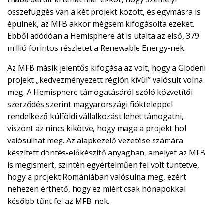
összefüggés van a két projekt között, és egymásra is
épülnek, az MFB akkor mégsem kifogásolta ezeket.
Ebből adódóan a Hemisphere át is utalta az első, 379
millió forintos részletet a Renewable Energy-nek.
Az MFB másik jelentős kifogása az volt, hogy a Glodeni
projekt „kedvezményezett régión kívül” valósult volna
meg. A Hemisphere támogatásáról szóló közvetítői
szerződés szerint magyarországi fiókteleppel
rendelkező külföldi vállalkozást lehet támogatni,
viszont az nincs kikötve, hogy maga a projekt hol
valósulhat meg. Az alapkezelő vezetése számára
készített döntés-előkészítő anyagban, amelyet az MFB
is megismert, szintén egyértelműen fel volt tüntetve,
hogy a projekt Romániában valósulna meg, ezért
nehezen érthető, hogy ez miért csak hónapokkal
később tűnt fel az MFB-nek.