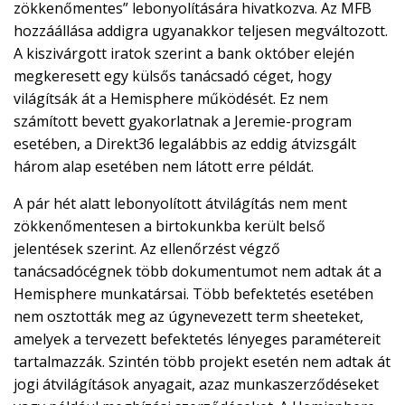
zökkenőmentes” lebonyolítására hivatkozva. Az MFB
hozzáállása addigra ugyanakkor teljesen megváltozott.
A kiszivárgott iratok szerint a bank október elején
megkeresett egy külsős tanácsadó céget, hogy
világítsák át a Hemisphere működését. Ez nem
számított bevett gyakorlatnak a Jeremie-program
esetében, a Direkt36 legalábbis az eddig átvizsgált
három alap esetében nem látott erre példát.
A pár hét alatt lebonyolított átvilágítás nem ment
zökkenőmentesen a birtokunkba került belső
jelentések szerint. Az ellenőrzést végző
tanácsadócégnek több dokumentumot nem adtak át a
Hemisphere munkatársai. Több befektetés esetében
nem osztották meg az úgynevezett term sheeteket,
amelyek a tervezett befektetés lényeges paramétereit
tartalmazzák. Szintén több projekt esetén nem adtak át
jogi átvilágítások anyagait, azaz munkaszerződéseket