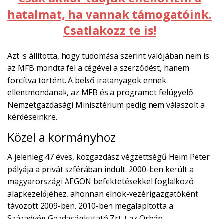
hatalmat, ha vannak támogatóink.
Csatlakozz te is!
Azt is állította, hogy tudomása szerint valójában nem is
az MFB mondta fel a cégével a szerződést, hanem
fordítva történt. A belső iratanyagok ennek
ellentmondanak, az MFB és a programot felügyelő
Nemzetgazdasági Minisztérium pedig nem válaszolt a
kérdéseinkre.
Közel a kormányhoz
A jelenleg 47 éves, közgazdász végzettségű Heim Péter
pályája a privát szférában indult. 2000-ben került a
magyarországi AEGON befektetésekkel foglalkozó
alapkezelőjéhez, ahonnan elnök-vezérigazgatóként
távozott 2009-ben. 2010-ben megalapította a
Századvég Gazdaságkutató Zrt-t az Orbán-