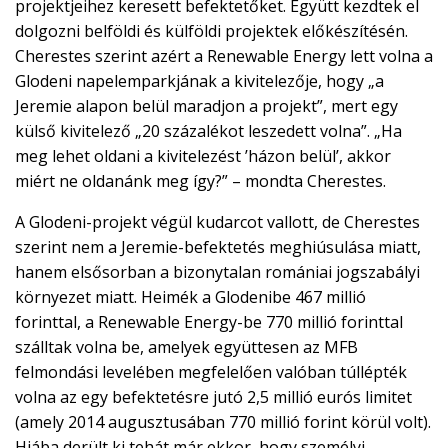
projektjeihez keresett befektetőket. Együtt kezdtek el
dolgozni belföldi és külföldi projektek előkészítésén.
Cherestes szerint azért a Renewable Energy lett volna a
Glodeni napelemparkjának a kivitelezője, hogy „a
Jeremie alapon belül maradjon a projekt”, mert egy
külső kivitelező „20 százalékot leszedett volna”. „Ha
meg lehet oldani a kivitelezést ’házon belül’, akkor
miért ne oldanánk meg így?” – mondta Cherestes.
A Glodeni-projekt végül kudarcot vallott, de Cherestes
szerint nem a Jeremie-befektetés meghiúsulása miatt,
hanem elsősorban a bizonytalan romániai jogszabályi
környezet miatt. Heimék a Glodenibe 467 millió
forinttal, a Renewable Energy-be 770 millió forinttal
szálltak volna be, amelyek együttesen az MFB
felmondási levelében megfelelően valóban túllépték
volna az egy befektetésre jutó 2,5 millió eurós limitet
(amely 2014 augusztusában 770 millió forint körül volt).
Hiába derült ki tehát már ekkor, hogy személyi