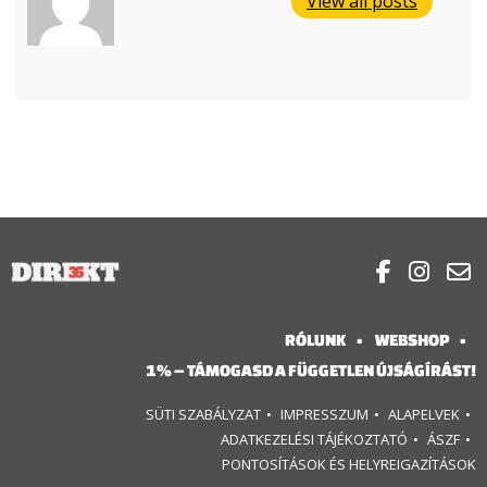
View all posts



RÓLUNK
WEBSHOP
1% – TÁMOGASD A FÜGGETLEN ÚJSÁGÍRÁST!
SÜTI SZABÁLYZAT
IMPRESSZUM
ALAPELVEK
ADATKEZELÉSI TÁJÉKOZTATÓ
ÁSZF
PONTOSÍTÁSOK ÉS HELYREIGAZÍTÁSOK