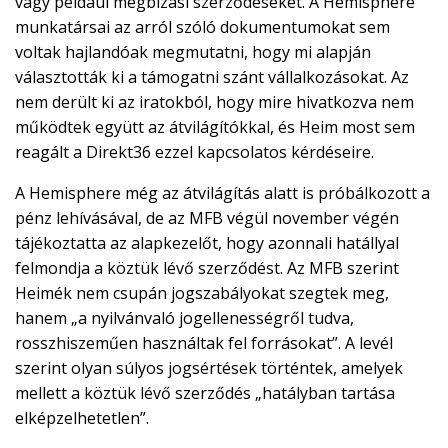
vagy például megbízási szerződéseket. A Hemisphere
munkatársai az arról szóló dokumentumokat sem
voltak hajlandóak megmutatni, hogy mi alapján
választották ki a támogatni szánt vállalkozásokat. Az
nem derült ki az iratokból, hogy mire hivatkozva nem
működtek együtt az átvilágítókkal, és Heim most sem
reagált a Direkt36 ezzel kapcsolatos kérdéseire.
A Hemisphere még az átvilágítás alatt is próbálkozott a
pénz lehívásával, de az MFB végül november végén
tájékoztatta az alapkezelőt, hogy azonnali hatállyal
felmondja a köztük lévő szerződést. Az MFB szerint
Heimék nem csupán jogszabályokat szegtek meg,
hanem „a nyilvánvaló jogellenességről tudva,
rosszhiszeműen használtak fel forrásokat”. A levél
szerint olyan súlyos jogsértések történtek, amelyek
mellett a köztük lévő szerződés „hatályban tartása
elképzelhetetlen”.