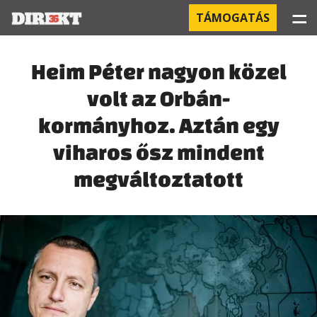
☰
TÁMOGATÁS
PROJEKTEK
Heim Péter nagyon közel
volt az Orbán-
KÓRHÁZI FERTŐZÉSEK
kormányhoz. Aztán egy
ORBÁN ÉS A GAZDASÁG
viharos ősz mindent
KÍNAI NEGYED
megváltoztatott
OROSZ KAPCSOLATOK
PEGASUS-MEGFIGYELÉSEK
AZ ORBÁN CSALÁD ÜZLETEI
OFFSHORE TITKOK