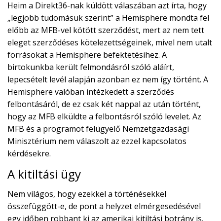
Heim a Direkt36-nak küldött válaszában azt írta, hogy
„legjobb tudomásuk szerint” a Hemisphere mondta fel
előbb az MFB-vel kötött szerződést, mert az nem tett
eleget szerződéses kötelezettségeinek, mivel nem utalt
forrásokat a Hemisphere befektetésihez. A
birtokunkba került felmondásról szóló aláírt,
lepecsételt levél alapján azonban ez nem így történt. A
Hemisphere valóban intézkedett a szerződés
felbontásáról, de ez csak két nappal az után történt,
hogy az MFB elküldte a felbontásról szóló levelet. Az
MFB és a programot felügyelő Nemzetgazdasági
Minisztérium nem válaszolt az ezzel kapcsolatos
kérdésekre.
A kitiltási ügy
Nem világos, hogy ezekkel a történésekkel
összefüggött-e, de pont a helyzet elmérgesedésével
egy időben robbant ki az amerikai kitiltási botrány is.