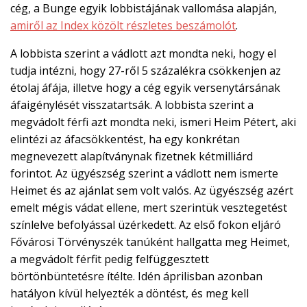
cég, a Bunge egyik lobbistájának vallomása alapján,
amiről az Index közölt részletes beszámolót
.
A lobbista szerint a vádlott azt mondta neki, hogy el
tudja intézni, hogy 27-ről 5 százalékra csökkenjen az
étolaj áfája, illetve hogy a cég egyik versenytársának
áfaigénylését visszatartsák. A lobbista szerint a
megvádolt férfi azt mondta neki, ismeri Heim Pétert, aki
elintézi az áfacsökkentést, ha egy konkrétan
megnevezett alapítványnak fizetnek kétmilliárd
forintot. Az ügyészség szerint a vádlott nem ismerte
Heimet és az ajánlat sem volt valós. Az ügyészség azért
emelt mégis vádat ellene, mert szerintük vesztegetést
színlelve befolyással üzérkedett. Az első fokon eljáró
Fővárosi Törvényszék tanúként hallgatta meg Heimet,
a megvádolt férfit pedig felfüggesztett
börtönbüntetésre ítélte. Idén áprilisban azonban
hatályon kívül helyezték a döntést, és meg kell