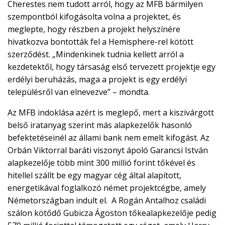
Cherestes nem tudott arról, hogy az MFB bármilyen
szempontból kifogásolta volna a projektet, és
meglepte, hogy részben a projekt helyszínére
hivatkozva bontották fel a Hemisphere-rel kötött
szerződést. „Mindenkinek tudnia kellett arról a
kezdetektől, hogy társaság első tervezett projektje egy
erdélyi beruházás, maga a projekt is egy erdélyi
településről van elnevezve” – mondta.
Az MFB indoklása azért is meglepő, mert a kiszivárgott
belső iratanyag szerint más alapkezelők hasonló
befektetéseinél az állami bank nem emelt kifogást. Az
Orbán Viktorral baráti viszonyt ápoló Garancsi István
alapkezelője több mint 300 millió forint tőkével és
hitellel szállt be egy magyar cég által alapított,
energetikával foglalkozó német projektcégbe, amely
Németországban indult el.
A Rogán Antalhoz családi
szálon kötődő Gubicza Ágoston tőkealapkezelője pedig