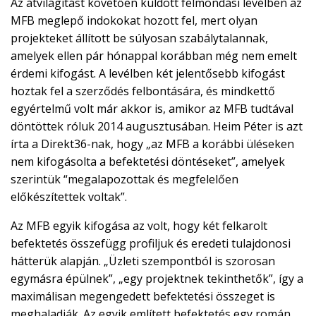
Az átvilágítást követően küldött felmondási levélben az
MFB meglepő indokokat hozott fel, mert olyan
projekteket állított be súlyosan szabálytalannak,
amelyek ellen pár hónappal korábban még nem emelt
érdemi kifogást. A levélben két jelentősebb kifogást
hoztak fel a szerződés felbontására, és mindkettő
egyértelmű volt már akkor is, amikor az MFB tudtával
döntöttek róluk 2014 augusztusában. Heim Péter is azt
írta a Direkt36-nak, hogy „az MFB a korábbi üléseken
nem kifogásolta a befektetési döntéseket”, amelyek
szerintük “megalapozottak és megfelelően
előkészítettek voltak”.
Az MFB egyik kifogása az volt, hogy két felkarolt
befektetés összefügg profiljuk és eredeti tulajdonosi
hátterük alapján. „Üzleti szempontból is szorosan
egymásra épülnek”, „egy projektnek tekinthetők”, így a
maximálisan megengedett befektetési összeget is
meghaladják. Az egyik említett befektetés egy román