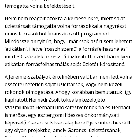
támogatta volna befektetéseit.
Heim nem reagált azokra a kérdéseinkre, miért saját
üzlettársait támogatta volna forrásokkal a nagyrészt
uniós forrásokból finanszírozott programból.
Mindössze annyit írt, hogy „már csak azért sem lehetett
’etikátlan’, illetve ’rosszhiszemű’ a forrásfelhasználás”,
mert 30 százalék önrészt ő biztosított, ezért bármilyen
etikátlan forrásfelhasználás saját üzletét károsítaná.
A Jeremie-szabályok értelmében valóban nem lett volna
összeférhetetlen saját üzlettársak, vagy nem közeli
rokonok támogatása. Ahogy korábban bemutattuk, így
kaphatott Hernádi Zsolt tőkealapkezelőjétől
százmilliókat Hernádi unokatestvérének fia és Hernádi
ismerőse, egy esztergomi fideszes önkormányzati
képviselő. Garancsi István alapkezelője szintén beszállt
egy olyan projektbe, amely Garancsi üzlettársának,