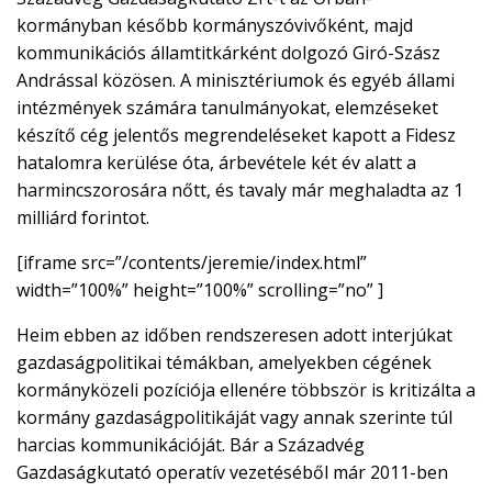
kormányban később kormányszóvivőként, majd
kommunikációs államtitkárként dolgozó Giró-Szász
Andrással közösen. A minisztériumok és egyéb állami
intézmények számára tanulmányokat, elemzéseket
készítő cég jelentős megrendeléseket kapott a Fidesz
hatalomra kerülése óta, árbevétele két év alatt a
harmincszorosára nőtt, és tavaly már meghaladta az 1
milliárd forintot.
[iframe src=”/contents/jeremie/index.html”
width=”100%” height=”100%” scrolling=”no” ]
Heim ebben az időben rendszeresen adott interjúkat
gazdaságpolitikai témákban, amelyekben cégének
kormányközeli pozíciója ellenére többször is kritizálta a
kormány gazdaságpolitikáját vagy annak szerinte túl
harcias kommunikációját. Bár a Századvég
Gazdaságkutató operatív vezetéséből már 2011-ben