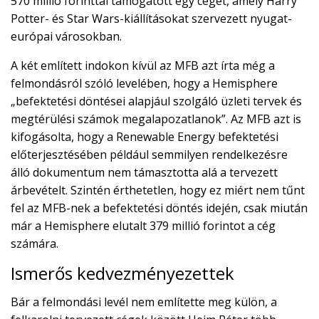
570 millió forinttal támogatott egy céget, amely Harry
Potter- és Star Wars-kiállításokat szervezett nyugat-
európai városokban.
A két említett indokon kívül az MFB azt írta még a
felmondásról szóló levelében, hogy a Hemisphere
„befektetési döntései alapjául szolgáló üzleti tervek és
megtérülési számok megalapozatlanok”. Az MFB azt is
kifogásolta, hogy a Renewable Energy befektetési
előterjesztésében például semmilyen rendelkezésre
álló dokumentum nem támasztotta alá a tervezett
árbevételt. Szintén érthetetlen, hogy ez miért nem tűnt
fel az MFB-nek a befektetési döntés idején, csak miután
már a Hemisphere elutalt 379 millió forintot a cég
számára.
Ismerős kedvezményezettek
Bár a felmondási levél nem említette meg külön, a