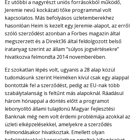
Ez utóbbi a nagyrészt uniós forrásokból működő,
Jeremie nevű kockázati tőke programmal volt
kapcsolatos. Más befolyásos üzletemberekhez
hasonlóan Heim is kezelt egy Jeremie-alapot, az erről
szóló szerződést azonban a Forbes magazin által
megszerzett és a Direkt36 által feldolgozott belső
iratanyag szerint az állam “súlyos jogsértésekre”
hivatkozva felmondta 2014 novemberében.
Ez szokatlan lépés volt, ugyanis a 28 alap közül
tudomásunk szerint Heiméken kívül csak egy alappal
bontották fel a szerződést, pedig az EU-nak több
szabálytalanság is feltűnt más alapoknál. Ráadásul
három hónappal a döntés előtt a programot
lebonyolító állami tulajdonú Magyar Fejlesztési
Banknak még nem volt érdemi problémája azokkal az
üzleti elképzelésekkel, amelyekre a szerződés
felmondásakor hivatkoztak. Emellett olyan
befektetésekkel kapcsolatban emeltek kifogásokat,