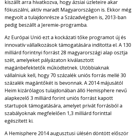
kiszállt arra hivatkozva, hogy ázsiai üzleteire akar
fókuszálni, aktív maradt Magyarországon is. Ekkor még
megvolt a tulajdonrésze a Századvégben is, 2013-ban
pedig beszállt a Jeremie-programba.
Az Európai Unió ezt a kockázati tőke programot új és
innovatív vállalkozások támogatására indította el. A 130
milliárd forintnyi forrást 28 magyarországi alap osztja
szét, amelyeket pályázaton kiválasztott
magánbefektetők működtetnek. Utóbbiaknak
vállalniuk kell, hogy 70 százalék uniós forrás mellé 30
százalék magántőkét is bevonnak. A 2014 májusától
Heim kizárólagos tulajdonában álló Hemisphere nevű
alapkezelő 3 milliárd forint uniós forrást kapott
startupok támogatására, amelyet privát forrásból a
szabályoknak megfelelően 1,3 milliárd forinttal
egészített ki.
A Hemisphere 2014 augusztusi ülésén döntött először