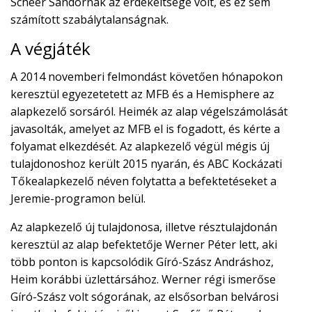
Scheer Sándornak az érdekeltsége volt, és ez sem
számított szabálytalanságnak.
A végjáték
A 2014 novemberi felmondást követően hónapokon
keresztül egyezetetett az MFB és a Hemisphere az
alapkezelő sorsáról. Heimék az alap végelszámolását
javasolták, amelyet az MFB el is fogadott, és kérte a
folyamat elkezdését. Az alapkezelő végül mégis új
tulajdonoshoz került 2015 nyarán, és ABC Kockázati
Tőkealapkezelő néven folytatta a befektetéseket a
Jeremie-programon belül.
Az alapkezelő új tulajdonosa, illetve résztulajdonán
keresztül az alap befektetője Werner Péter lett, aki
több ponton is kapcsolódik Gíró-Szász Andráshoz,
Heim korábbi üzlettársához. Werner régi ismerőse
Gíró-Szász volt sógorának, az elsősorban belvárosi