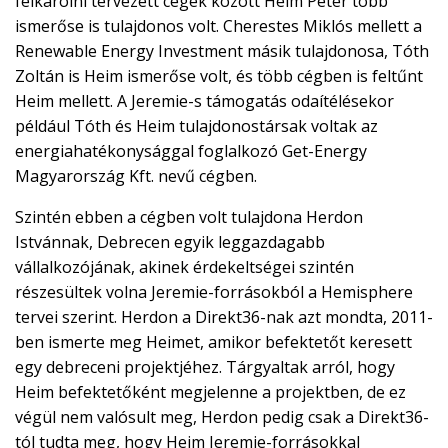
felkarolni tervezett cégek között Heim Péter több
ismerőse is tulajdonos volt. Cherestes Miklós mellett a
Renewable Energy Investment másik tulajdonosa, Tóth
Zoltán is Heim ismerőse volt, és több cégben is feltűnt
Heim mellett. A Jeremie-s támogatás odaítélésekor
például Tóth és Heim tulajdonostársak voltak az
energiahatékonysággal foglalkozó Get-Energy
Magyarország Kft. nevű cégben.
Szintén ebben a cégben volt tulajdona Herdon
Istvánnak, Debrecen egyik leggazdagabb
vállalkozójának, akinek érdekeltségei szintén
részesültek volna Jeremie-forrásokból a Hemisphere
tervei szerint. Herdon a Direkt36-nak azt mondta, 2011-
ben ismerte meg Heimet, amikor befektetőt keresett
egy debreceni projektjéhez. Tárgyaltak arról, hogy
Heim befektetőként megjelenne a projektben, de ez
végül nem valósult meg, Herdon pedig csak a Direkt36-
tól tudta meg, hogy Heim Jeremie-forrásokkal