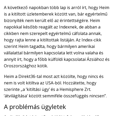
A következő napokban több lap is arról írt, hogy Heim
is a kitiltott üzletemberek között van, bár egyértelmű
bizonyíték nem került elő az érintettségére. Heim
napokkal később reagált az Indexnek, de abban a
cikkben nem szerepelt egyértelmű cáfolata annak,
hogy rajta lenne a kitiltottak listáján. Az Index-cikk
szerint Heim tagadta, hogy bármilyen amerikai
vállalattal bármilyen kapcsolata lett volna valaha és
annyit írt, hogy a főbb külföldi kapcsolatai Ázsiához és
Oroszországhoz kötik.
Heim a Direkt36-tal most azt közölte, hogy nincs és
nem is volt kitiltva az USA-ból. Hozzátette, hogy
szerinte „a ’kitiltási ügy’ és a Hemisphere Zrt.
’átvilágítása’ között semmiféle összefüggés nincsen”.
A problémás ügyletek