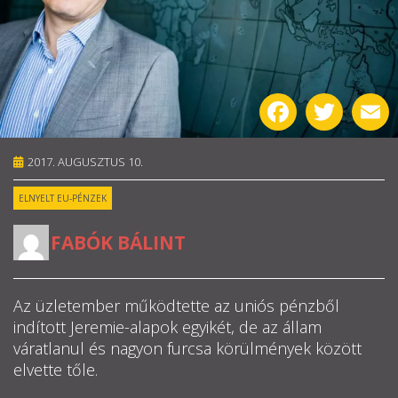
RÓLUNK
ALAPELVEK
Facebook
Twitter
E
CSAPAT
2017. AUGUSZTUS 10.
MŰKÖDÉS
ELNYELT EU-PÉNZEK
TÁMOGATÁS
FABÓK BÁLINT
1%
WEBSHOP
Az üzletember működtette az uniós pénzből
indított Jeremie-alapok egyikét, de az állam
váratlanul és nagyon furcsa körülmények között

elvette tőle.
