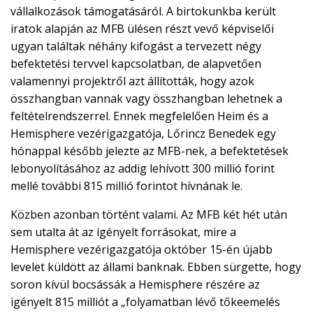
vállalkozások támogatásáról. A birtokunkba került
iratok alapján az MFB ülésen részt vevő képviselői
ugyan találtak néhány kifogást a tervezett négy
befektetési tervvel kapcsolatban, de alapvetően
valamennyi projektről azt állították, hogy azok
összhangban vannak vagy összhangban lehetnek a
feltételrendszerrel. Ennek megfelelően Heim és a
Hemisphere vezérigazgatója, Lőrincz Benedek egy
hónappal később jelezte az MFB-nek, a befektetések
lebonyolításához az addig lehívott 300 millió forint
mellé további 815 millió forintot hívnának le.
Közben azonban történt valami. Az MFB két hét után
sem utalta át az igényelt forrásokat, mire a
Hemisphere vezérigazgatója október 15-én újabb
levelet küldött az állami banknak. Ebben sürgette, hogy
soron kívül bocsássák a Hemisphere részére az
igényelt 815 milliót a „folyamatban lévő tőkeemelés