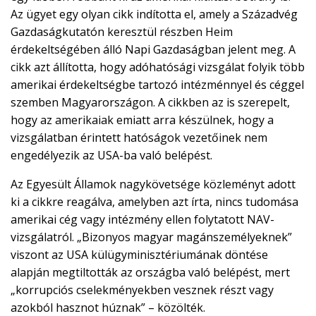
Az ügyet egy olyan cikk indította el, amely a Századvég
Gazdaságkutatón keresztül részben Heim
érdekeltségében álló Napi Gazdaságban jelent meg. A
cikk azt állította, hogy adóhatósági vizsgálat folyik több
amerikai érdekeltségbe tartozó intézménnyel és céggel
szemben Magyarországon. A cikkben az is szerepelt,
hogy az amerikaiak emiatt arra készülnek, hogy a
vizsgálatban érintett hatóságok vezetőinek nem
engedélyezik az USA-ba való belépést.
Az Egyesült Államok nagykövetsége közleményt adott
ki a cikkre reagálva, amelyben azt írta, nincs tudomása
amerikai cég vagy intézmény ellen folytatott NAV-
vizsgálatról. „Bizonyos magyar magánszemélyeknek”
viszont az USA külügyminisztériumának döntése
alapján megtiltották az országba való belépést, mert
„korrupciós cselekményekben vesznek részt vagy
azokból hasznot húznak” – közölték.