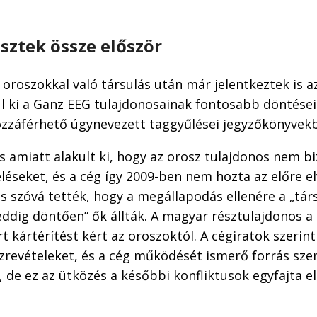
sztek össze először
oroszokkal való társulás után már jelentkeztek is a
 ki a Ganz EEG tulajdonosainak fontosabb döntéseir
zzáférhető úgynevezett taggyűlései jegyzőkönyvekb
us amiatt alakult ki, hogy az orosz tulajdonos nem bi
léseket, és a cég így 2009-ben nem hozta az előre e
s szóvá tették, hogy a megállapodás ellenére a „tár
eddig döntően” ők állták. A magyar résztulajdonos a
t kártérítést kért az oroszoktól. A cégiratok szerin
zrevételeket, és a cég működését ismerő forrás sze
s, de ez az ütközés a későbbi konfliktusok egyfajta 