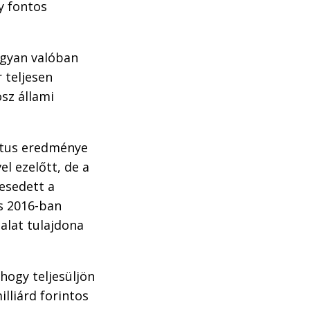
ly fontos
ugyan valóban
 teljesen
osz állami
iktus eredménye
el ezelőtt, de a
gesedett a
s 2016-ban
alat tulajdona
hogy teljesüljön
lliárd forintos