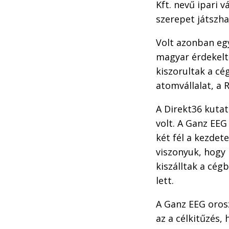
Kft. nevű ipari 
szerepet játszh
Volt azonban eg
magyar érdekelts
kiszorultak a cé
atomvállalat, a 
A Direkt36 kutat
volt. A Ganz EEG
két fél a kezdet
viszonyuk, hogy
kiszálltak a cég
lett.
A Ganz EEG orosz
az a célkitűzés,