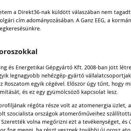
etem a Direkt36-nak küldött válaszában nem tagadt
polgári cím adományozásában. A Ganz EEG, a kormá
egkeresésünkre.
 oroszokkal
ng és Energetikai Gépgyártó Kft. 2008-ban jött létr
yik legnagyobb nehézgép-gyártó vállalatcsoportja
sz Roszatom egyik cégével. Először úgy tűnt, hogy m
mítását, és ez egy gyümölcsöző kapcsolat lesz.
rofiljának régóta része volt az atomenergia üzlet, a 
lt szocialista országok atomerőműveihez szállított
Szerették volna megőrizni ezt a tevékenységet, és 
kor fog menni, ha részt vesznek további új orosz 