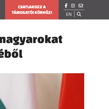



CSATLAKOZZ A
TÁMOGATÓI KÖRHÖZ!
EN

a magyarokat
éből