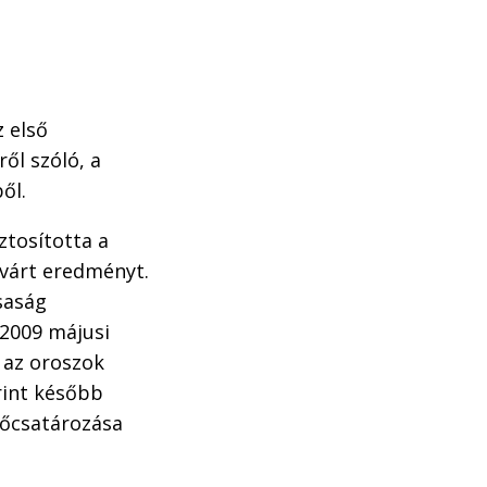
z első
ől szóló, a
ől.
ztosította a
lvárt eredményt.
saság
 2009 májusi
t az oroszok
rint később
előcsatározása