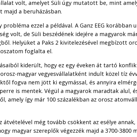
vállalat volt, amelyet Süli úgy mutatott be, mint ame
at majd a beruházásban.
y probléma ezzel a példával. A Ganz EEG korábban 
ég volt, de Süli beszédének idejére a magyarok már
gből. Helyüket a Paks 2 kivitelezésével megbízott or
Roszatom foglalta el.
ásaiból kiderült, hogy ez egy éveken át tartó konfl
 orosz-magyar vegyesvállalatként indult közel tíz évv
ektől fogva nem jött ki egymással, és annyira elmér
 perre is mentek. Végül a magyarok maradtak alul, é
ből, amely így már 100 százalékban az orosz atomváll
 átvételével még tovább csökkent az esélye annak, 
 hogy magyar szereplők végezzék majd a 3700-3800 mi