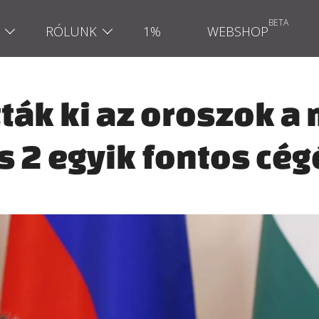
RÓLUNK
1%
WEBSHOP
tták ki az oroszok 
s 2 egyik fontos cég