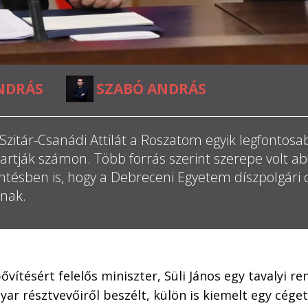
NDRÁS
SZABÓ ANDRÁS
,
 Szitár-Csanádi Attilát a Roszatom egyik legfontosa
artják számon. Több forrás szerint szerepe volt a
öntésben is, hogy a Debreceni Egyetem díszpolgári 
nnak.
ővítésért felelős miniszter, Süli János egy tavalyi r
ar résztvevőiről beszélt, külön is kiemelt egy céget