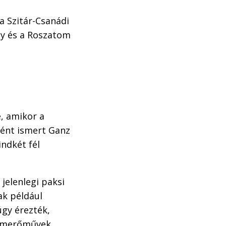
a Szitár-Csanádi
ny és a Roszatom
e, amikor a
ként ismert Ganz
indkét fél
jelenlegi paksi
ak például
úgy érezték,
atomerőművek