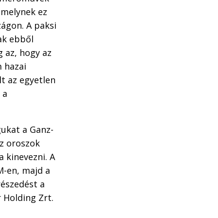
amelynek ez
zágon. A paksi
ak ebből
g az, hogy az
m hazai
t az egyetlen
 a
gukat a Ganz-
Az oroszok
a kinevezni. A
M-en, majd a
részedést a
 Holding Zrt.