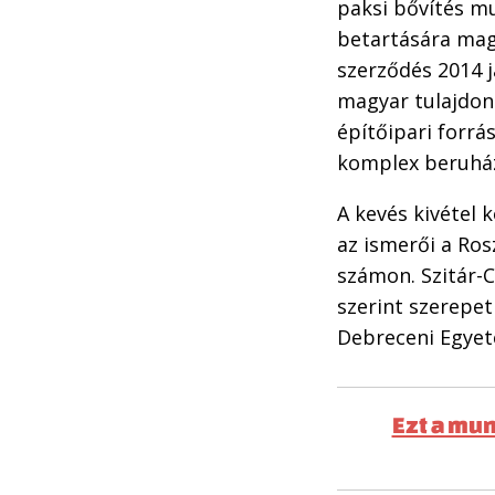
paksi bővítés mu
betartására maga
szerződés 2014 j
magyar tulajdon
építőipari forrá
komplex beruház
A kevés kivétel 
az ismerői a Ro
számon. Szitár-C
szerint szerepet
Debreceni Egyet
Ezt a mun