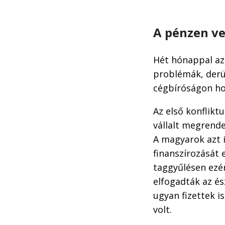
A pénzen ve
Hét hónappal az 
problémák, derül
cégbíróságon ho
Az első konflikt
vállalt megrende
A magyarok azt i
finanszírozását 
taggyűlésen ezér
elfogadták az és
ugyan fizettek i
volt.