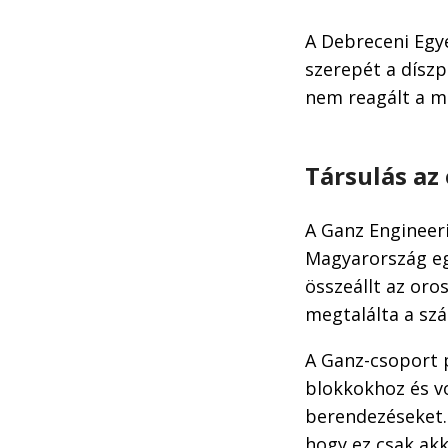
A Debreceni Egy
szerepét a dísz
nem reagált a m
Társulás az
A Ganz Engineeri
Magyarország eg
összeállt az oro
megtalálta a szá
A Ganz-csoport p
blokkokhoz és vo
berendezéseket. 
hogy ez csak ak