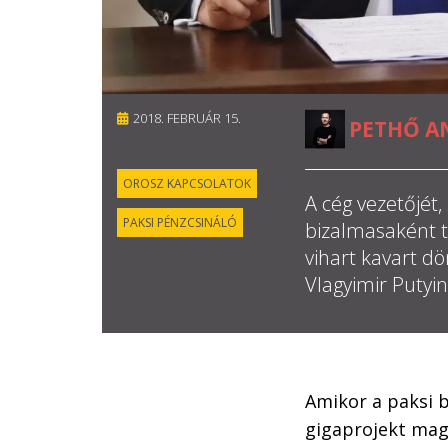
2018. FEBRUÁR 15.
PETHŐ A
OROSZ KAPCSOLATOK
A cég vezetőjét,
PAKSI PÉNZCSINÁLÓ
bizalmasaként t
vihart kavart d
Vlagyimir Putyi
Amikor a paksi b
gigaprojekt magy