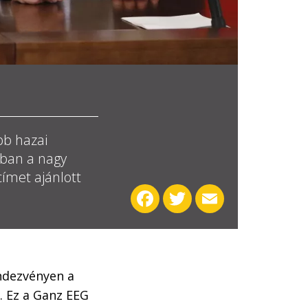
bb hazai
bban a nagy
címet ajánlott
Facebook
Twitter
Email
endezvényen a
. Ez a Ganz EEG