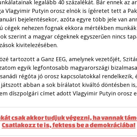
nkálatainak legalább 40 százalékát. Bár ennek az a
 Vlagyimir Putyin orosz elnök is ígéretet tett a Pak
anuári bejelentésekor, azóta egyre több jele van an
ú cégek nehezen fognak ekkora mértékben munkákho
sok szerint a magyar cégeknek egyszerűen nincs tap
ások kivitelezésében.
közé tartozott a Ganz EEG, amelynek vezetőjét, Szitár
szatom egyik legfontosabb magyarországi bizalmasa
sanádi régóta jó orosz kapcsolatokkal rendelkezik, 
 játszott abban a sok bírálatot kiváltó döntésben is
em díszpolgári címet adott Vlagyimir Putyin orosz e
kát csak akkor tudjuk végezni, ha vannak tá
Csatlakozz te is, fektess be a demokráciába!