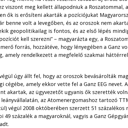
ez viszont meg kellett állapodniuk a Roszatommal, 
zen ők is erősíteni akarták a pozíciójukat Magyarors
ár benne volt a levegőben, és az oroszok nem akart
kik geopolitikailag is fontos, és az első lépés mindi
ozíciót kell szerezni” – magyarázta egy, a Roszato
merő forrás, hozzátéve, hogy lényegében a Ganz vol
, amely rendelkezett a megfelelő szakmai háttérrel
 végül úgy állt fel, hogy az oroszok bevásárolták ma
gi cégébe, amely ekkor vette fel a Ganz EEG nevet. 
nt akartak, az ügyvezetőt ugyanis ők szerették voln
 leányvállalatán, az Atomenergomashoz tartozó TT
ül) végül 2008 októberében szerzett 51 százalékos 
i 49 százalék a magyaroknál, vagyis a Ganz Gépgyár
adt.