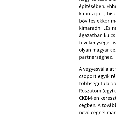
építésében. Ehh
kapóra jött, his
bővítés ekkor m
kimaradni. „Ez ne
ágazatban kulcsp
tevékenységét is
olyan magyar cég
partnerséghez.
A vegyesvállalat
csoport egyik ré
többségi tulajdo
Roszatom (egyik
CKBM-en kereszt
cégben. A tovább
nevű cégnél mar