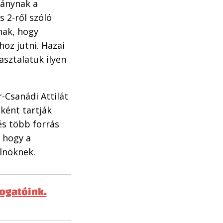
ránynak a
s 2-ről szóló
nak, hogy
z jutni. Hazai
asztalatuk ilyen
-Csanádi Attilát
ként tartják
és több forrás
, hogy a
lnöknek.
mogatóink.