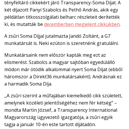
tényfeltáró cikkekért járó Transparency-Soma Díjat. A

két díjazott Panyi Szabolcs és Pethő András, akik egy
EN
példátlan titkosszolgálati belharc részleteit derítették

ki, és mutatták be
decemberben megjelent cikkükben
.
A zsűri Soma Díjjal jutalmazta Jandó Zoltánt, a G7
munkatársát is. Neki ezúton is szeretnénk gratulálni.
CSATLAKOZZ
Munkatársaink nem először kapták meg ezt az
A
TÁMOGATÓI
elismerést. Szabolcs a magyar sajtóban egyedülálló
KÖRHÖZ!
módon már ötödik alkalommal nyert Soma Díjat (ebből
háromszor a Direkt36 munkatársaként). Andrásnak ez
a harmadik Soma Díja.
,,A zsűri szerint a műfajában kiemelkedő cikk született,
amelynek közéleti jelentőségéhez nem fér kétség” –
mondta Martin József, a Transparency International
Magyarország ügyvezető igazgatója, a zsűri egyik
tagja a január 10-én este tartott díjátadón.