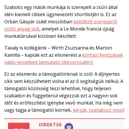
Szabolcs egy másik munkája is szerepelt a zsűri által
idén kiemelt cikkek úgynevezett shortlistjén is. Ez az
Orbán Gáspár csádi misszióban
betöltött szerepéről
szóló anyag volt
, amelyet a Le Monde francia újság
munkatársával közösen készített.
Tavaly is kollégáink – Wirth Zsuzsanna és Marton
Kamilla – kapták ezt az elismerést a
kórházi fertőzések
valós veszélyeit bemutató cikksorozatért.
Ez az elismerés a támogatóinknak is szól. A díjnyertes
cikk sem készülhetett volna el az ő segítségük nélkül. A
támogatói közösség teszi lehetővé, hogy teljesen
szabadon és függetlenül végezzük ezt a nagyon sok
időt és erőfeszítést igénybe vevő munkát. Ha még nem
vagy tagja a támogatói körnek,
kérjük, csatlakozz most!
DIREKT36