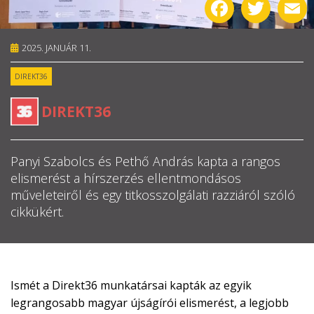
Facebook
Twitter
E
RÓLUNK
2025. JANUÁR 11.
ALAPELVEK
DIREKT36
CSAPAT
DIREKT36
MŰKÖDÉS
Panyi Szabolcs és Pethő András kapta a rangos
TÁMOGATÁS
elismerést a hírszerzés ellentmondásos
műveleteiről és egy titkosszolgálati razziáról szóló
1%
cikkükért.
WEBSHOP

Ismét a Direkt36 munkatársai kapták az egyik
legrangosabb magyar újságírói elismerést, a legjobb
