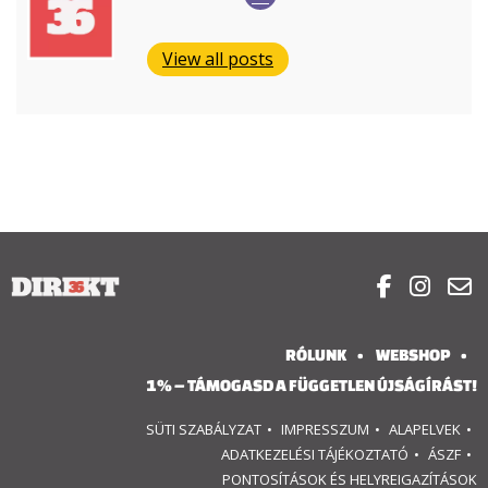
View all posts



RÓLUNK
WEBSHOP
1% – TÁMOGASD A FÜGGETLEN ÚJSÁGÍRÁST!
SÜTI SZABÁLYZAT
IMPRESSZUM
ALAPELVEK
ADATKEZELÉSI TÁJÉKOZTATÓ
ÁSZF
PONTOSÍTÁSOK ÉS HELYREIGAZÍTÁSOK