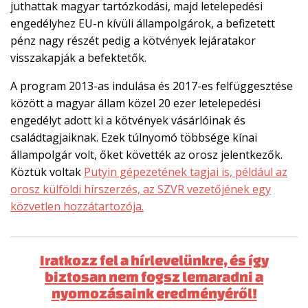
juthattak magyar tartózkodási, majd letelepedési
engedélyhez EU-n kívüli állampolgárok, a befizetett
pénz nagy részét pedig a kötvények lejáratakor
visszakapják a befektetők.
A program 2013-as indulása és 2017-es felfüggesztése
között a magyar állam közel 20 ezer letelepedési
engedélyt adott ki a kötvények vásárlóinak és
családtagjaiknak. Ezek túlnyomó többsége kínai
állampolgár volt, őket követték az orosz jelentkezők.
Köztük voltak
Putyin gépezetének tagjai is, például az
orosz külföldi hírszerzés, az SZVR vezetőjének egy
közvetlen hozzátartozója.
Iratkozz fel a hírlevelünkre, és így
biztosan nem fogsz lemaradni a
nyomozásaink eredményéről!