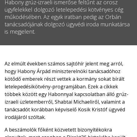
Habony grúz-izraeli ismerőse feltűnt az orosz

ügyfelekkel dolgozó letelepedési kötvényes cég
működésében. Az egyik iratban pedig az Orbán
EN
tanácsadójának dolgozó ügyvédi iroda munkatársa

is megjelent.
CSATLAKOZZ
A
Az elmúlt években számos sajtóhír jelent meg arról,
TÁMOGATÓI
hogy Habony Árpád miniszterelnöki tanácsadóhoz
KÖRHÖZ!
kötődő emberek részt vettek a kormány sokat bírált
letelepedésikötvény-programjában. Ezek a cikkek
többek között egy Habonnyal kapcsolatban álló grúz-
izraeli üzletemberről, Shabtai Michaeliről, valamint a
tanácsadót korábban képviselő Kosik Kristóf ügyvéd
irodájáról szóltak.
A beszámolók főként közvetett bizonyítékokra