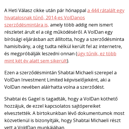
A Heti Válasz cikke után pár hónappal
a 444 rátalált egy
hivatalosnak tűnő, 2014-es VolDanos
szerződésmintára is,
amely több addig nem ismert
részletet árult el a cég működéséről. A VolDan egy
bírósági eljárásban azt állította, hogy a szerződésminta
hamisítvány, a cég tudta nélkül került fel az internetre,
és megpróbálják leszedni onnan (
úgy tűnik, ez több
mint két év alatt sem sikerült
).
Ezen a szerződésmintán Shabtai Michaeli szerepel a
VolDan Investment Limited képviselőjeként, aki a
VolDan nevében aláírhatta volna a szerződést.
Shabtai és Gagel is tagadták, hogy a VolDan köthető
hozzájuk, de ezzel kapcsolatos sajtópereiket
elvesztették. A birtokunkban lévő dokumentumok most
közvetlenül is bizonyítják, hogy Shabtai Michaeli részt
vett a VoldDan munkájában.