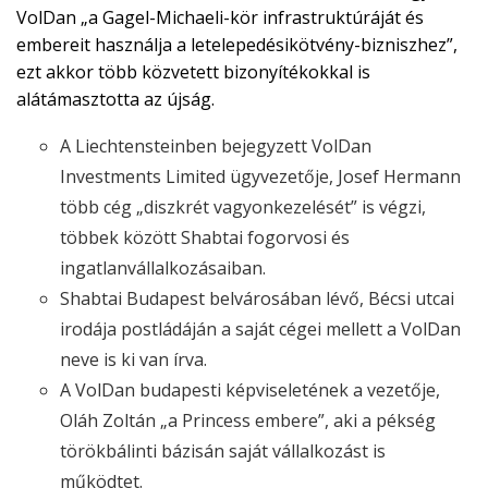
VolDan „a Gagel-Michaeli-kör infrastruktúráját és
embereit használja a letelepedésikötvény-bizniszhez”,
ezt akkor több közvetett bizonyítékokkal is
alátámasztotta az újság.
A Liechtensteinben bejegyzett VolDan
Investments Limited ügyvezetője, Josef Hermann
több cég „diszkrét vagyonkezelését” is végzi,
többek között Shabtai fogorvosi és
ingatlanvállalkozásaiban.
Shabtai Budapest belvárosában lévő, Bécsi utcai
irodája postládáján a saját cégei mellett a VolDan
neve is ki van írva.
A VolDan budapesti képviseletének a vezetője,
Oláh Zoltán „a Princess embere”, aki a pékség
törökbálinti bázisán saját vállalkozást is
működtet.