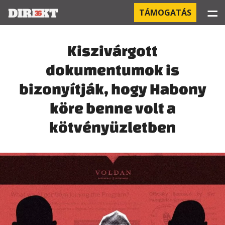
☰
TÁMOGATÁS
PROJEKTEK
Kiszivárgott
dokumentumok is
KÓRHÁZI FERTŐZÉSEK
bizonyítják, hogy Habony
ORBÁN ÉS A GAZDASÁG
köre benne volt a
KÍNAI NEGYED
kötvényüzletben
OROSZ KAPCSOLATOK
PEGASUS-MEGFIGYELÉSEK
AZ ORBÁN CSALÁD ÜZLETEI
OFFSHORE TITKOK