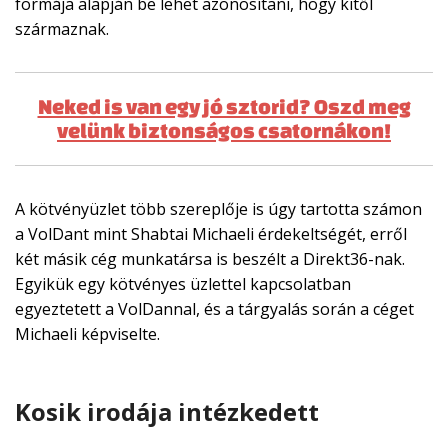
formája alapján be lehet azonosítani, hogy kitől
származnak.
Neked is van egy jó sztorid? Oszd meg
velünk biztonságos csatornákon!
A kötvényüzlet több szereplője is úgy tartotta számon
a VolDant mint Shabtai Michaeli érdekeltségét, erről
két másik cég munkatársa is beszélt a Direkt36-nak.
Egyikük egy kötvényes üzlettel kapcsolatban
egyeztetett a VolDannal, és a tárgyalás során a céget
Michaeli képviselte.
Kosik irodája intézkedett