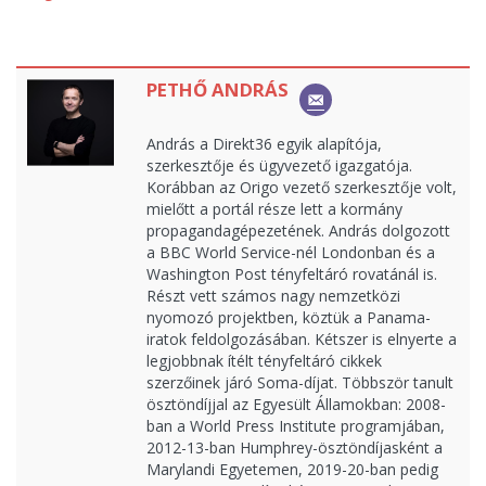
PETHŐ ANDRÁS
András a Direkt36 egyik alapítója,
szerkesztője és ügyvezető igazgatója.
Korábban az Origo vezető szerkesztője volt,
mielőtt a portál része lett a kormány
propagandagépezetének. András dolgozott
a BBC World Service-nél Londonban és a
Washington Post tényfeltáró rovatánál is.
Részt vett számos nagy nemzetközi
nyomozó projektben, köztük a Panama-
iratok feldolgozásában. Kétszer is elnyerte a
legjobbnak ítélt tényfeltáró cikkek
szerzőinek járó Soma-díjat. Többször tanult
ösztöndíjjal az Egyesült Államokban: 2008-
ban a World Press Institute programjában,
2012-13-ban Humphrey-ösztöndíjasként a
Marylandi Egyetemen, 2019-20-ban pedig