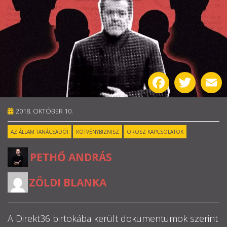
RÓLUNK
ALAPELVEK
CSAPAT
Facebook
Twitter
E
MŰKÖDÉS
2018. OKTÓBER 10.
TÁMOGATÁS
AZ ÁLLAM TANÁCSADÓI
KÖTVÉNYBIZNISZ
OROSZ KAPCSOLATOK
1%
PETHŐ ANDRÁS
,
WEBSHOP
ZÖLDI BLANKA

A Direkt36 birtokába került dokumentumok szerint
