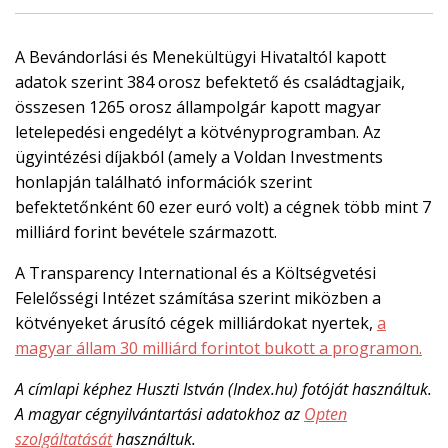
A Bevándorlási és Menekültügyi Hivataltól kapott
adatok szerint 384 orosz befektető és családtagjaik,
összesen 1265 orosz állampolgár kapott magyar
letelepedési engedélyt a kötvényprogramban. Az
ügyintézési díjakból (amely a Voldan Investments
honlapján található információk szerint
befektetőnként 60 ezer euró volt) a cégnek több mint 7
milliárd forint bevétele származott.
A Transparency International és a Költségvetési
Felelősségi Intézet számítása szerint miközben a
kötvényeket árusító cégek milliárdokat nyertek,
a
magyar állam 30 milliárd forintot bukott a programon.
A címlapi képhez Huszti István (Index.hu) fotóját használtuk.
A magyar cégnyilvántartási adatokhoz az
Opten
szolgáltatását
használtuk.