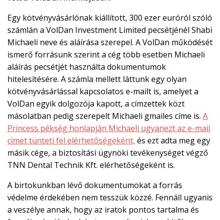
Egy kötvényvásárlónak kiállított, 300 ezer euróról szóló
számlán a VolDan Investment Limited pecsétjénél Shabi
Michaeli neve és aláírása szerepel. A VolDan működését
ismerő forrásunk szerint a cég több esetben Michaeli
aláírás pecsétjét használta dokumentumok
hitelesítésére. A számla mellett láttunk egy olyan
kötvényvásárlással kapcsolatos e-mailt is, amelyet a
VolDan egyik dolgozója kapott, a címzettek közt
másolatban pedig szerepelt Michaeli gmailes címe is.
A
Princess pékség honlapján Michaeli ugyanezt az e-mail
címet tünteti fel elérhetőségeként,
és ezt adta meg egy
másik cége, a biztosítási ügynöki tevékenységet végző
TNN Dental Technik Kft. elérhetőségeként is.
A birtokunkban lévő dokumentumokat a forrás
védelme érdekében nem tesszük közzé. Fennáll ugyanis
a veszélye annak, hogy az iratok pontos tartalma és