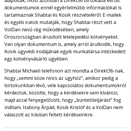
alapultak, most azonban a Direkt36 birtokába került
dokumentumok ennél egyértelműbb információkat is
tartalmaznak Shabtai és Kosik részvételéről. E-mailek
és egyéb iratok mutatják, hogy Shabtai részt vett a
VolDan nevű cég működésében, amely
Oroszországban árusított letelepedési kötvényeket.
Van olyan dokumentum is, amely arról árulkodik, hogy
Kosik ügyvédi irodájának egyik munkatársa intézkedett
egy kötvényvásárló ügyében.
Shabtai Michaeli telefonon azt mondta a Direkt36-nak,
hogy „semmi köze nincs az ügyhöz”, amikor pedig a
birtokunkban lévő, vele kapcsolatos dokumentumokról
kérdeztük, közölte, hogy a kérdésekre sem kíváncsi,
majd azzal fenyegetőzött, hogy „büntetőeljárást” fog
indítani. Habony Árpád, Kosik Kristóf és a VolDan nem
válaszolt az írásban feltett kérdéseinkre.