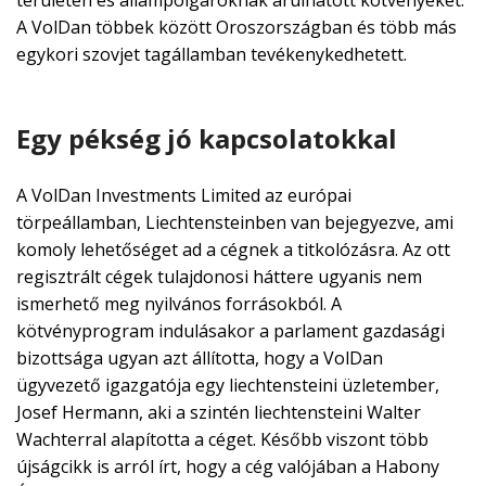
A VolDan többek között Oroszországban és több más
egykori szovjet tagállamban tevékenykedhetett.
Egy pékség jó kapcsolatokkal
A VolDan Investments Limited az európai
törpeállamban, Liechtensteinben van bejegyezve, ami
komoly lehetőséget ad a cégnek a titkolózásra. Az ott
regisztrált cégek tulajdonosi háttere ugyanis nem
ismerhető meg nyilvános forrásokból. A
kötvényprogram indulásakor a parlament gazdasági
bizottsága ugyan azt állította, hogy a VolDan
ügyvezető igazgatója egy liechtensteini üzletember,
Josef Hermann, aki a szintén liechtensteini Walter
Wachterral alapította a céget. Később viszont több
újságcikk is arról írt, hogy a cég valójában a Habony