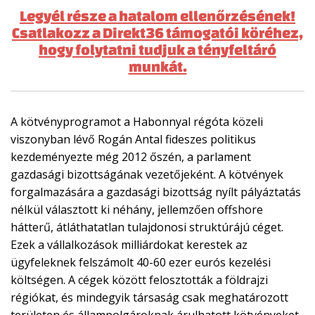
Legyél része a hatalom ellenőrzésének!
Csatlakozz a Direkt36 támogatói köréhez,
hogy folytatni tudjuk a tényfeltáró
munkát.
A kötvényprogramot a Habonnyal régóta közeli
viszonyban lévő Rogán Antal fideszes politikus
kezdeményezte még 2012 őszén, a parlament
gazdasági bizottságának vezetőjeként. A kötvények
forgalmazására a gazdasági bizottság nyílt pályáztatás
nélkül választott ki néhány, jellemzően offshore
hátterű, átláthatatlan tulajdonosi struktúrájú céget.
Ezek a vállalkozások milliárdokat kerestek az
ügyfeleknek felszámolt 40-60 ezer eurós kezelési
költségen. A cégek között felosztották a földrajzi
régiókat, és mindegyik társaság csak meghatározott
területen és állampolgároknak árulhatott kötvényeket.