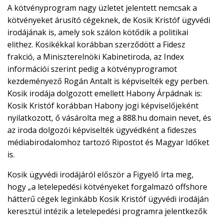
A kötvényprogram nagy üzletet jelentett nemcsak a
kötvényeket árusító cégeknek, de Kosik Kristóf ügyvédi
irodájának is, amely sok szálon kötődik a politikai
elithez. Kosikékkal korábban szerződött a Fidesz
frakció, a Miniszterelnöki Kabinetiroda, az Index
információi szerint pedig a kötvényprogramot
kezdeményező Rogán Antalt is képviselték egy perben.
Kosik irodája dolgozott emellett Habony Árpádnak is:
Kosik Kristóf korábban Habony jogi képviselőjeként
nyilatkozott, ő vásárolta meg a 888.hu domain nevet, és
az iroda dolgozói képviselték ügyvédként a fideszes
médiabirodalomhoz tartozó Ripostot és Magyar Időket
is.
Kosik ügyvédi irodájáról először a Figyelő írta meg,
hogy „a letelepedési kötvényeket forgalmazó offshore
hátterű cégek leginkább Kosik Kristóf ügyvédi irodáján
keresztül intézik a letelepedési programra jelentkezők