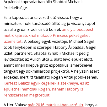
Árpáddal kapcsolatban álló Shabtai Michaeli
érdekeltsége.
Ez a kapcsolat arra vezethető vissza, hogy a
miniszterelnöki tanácsadó állítólag jó viszonyt ápol
azzal a grúz-izraeli üzleti körrel,
amely a budapesti
metrókijáratoknál működő Princess pékségeket
üzemelteti
. A pékség egyik vezetője, Michael Gagel
több fényképen is szerepel Habony Árpáddal. Gagel
üzleti partnerét, Shabtai (Shabi) Michaelit pedig
levideózták az Aulich utca 3. alatt lévő épület előtt,
amint innen kilépve grúz expolitikus ismerőseivel
tárgyalt egy sokmilliárdos projektről. A helyszín azért
érdekes, mert itt található Rogán Antal jobbkezének,
Kertész Balázs egyik cégének a székhelye, és az
épületnél nemcsak Rogán, hanem Habony is
rendszeresen megfordult.
A Heti Válasz
már 2016 márciusában arról írt,
hogy a