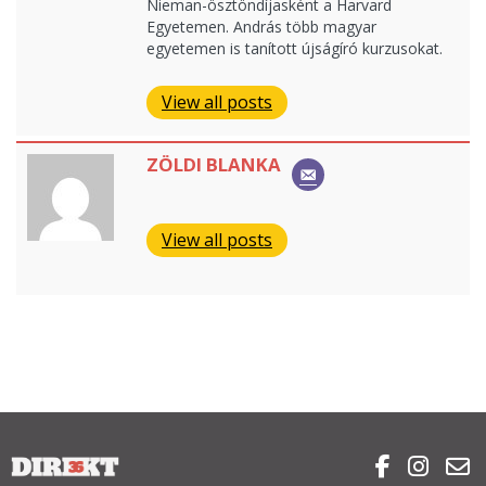
Nieman-ösztöndíjasként a Harvard
Egyetemen. András több magyar
egyetemen is tanított újságíró kurzusokat.
View all posts
ZÖLDI BLANKA
View all posts


