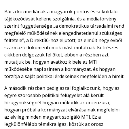
Bár a közmédiának a magyarok pontos és sokoldalú
tájékozódását kellene szolgálnia, és a médiatörvény
szerint függetlensége „a demokratikus társadalmi rend
megfelelő működésének elengedhetetlenül szükséges
feltétele”, a Direkt36-hoz eljutott, az elmúlt négy évből
származó dokumentumok mást mutatnak. Kétrészes
cikkben dolgozzuk fel őket, ebben a részben azt
mutatjuk be, hogyan avatkozik bele az MTI
működésébe napi szinten a kormányzat, és hogyan
torzítja a saját politikai érdekeinek megfelelően a híreit.
A második részben pedig azzal foglalkozunk, hogy az
egyre szorosabb politikai felügyelet alá került
hírügynökségnél hogyan működik az öncenzúra,
hogyan próbál a kormányzat elvárásainak megfelelni
az elvileg minden magyart szolgáló MTI. Ez a
legkülönfélébb témákra igaz, köztük az orosz