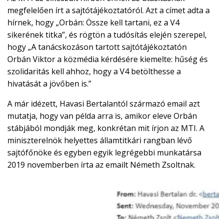
megfelelően írt a sajtótájékoztatóról. Azt a címet adta a
hírnek, hogy „Orbán: Össze kell tartani, ez a V4
sikerének titka”, és rögtön a tudósítás elején szerepel,
hogy „A tanácskozáson tartott sajtótájékoztatón
Orbán Viktor a közmédia kérdésére kiemelte: hűség és
szolidaritás kell ahhoz, hogy a V4 betölthesse a
hivatását a jövőben is.”
A már idézett, Havasi Bertalantól származó email azt
mutatja, hogy van példa arra is, amikor eleve Orbán
stábjából mondják meg, konkrétan mit írjon az MTI. A
miniszterelnök helyettes államtitkári rangban lévő
sajtófőnöke és egyben egyik legrégebbi munkatársa
2019 novemberben írta az emailt Németh Zsoltnak.