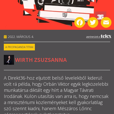
RÓLUNK
Facebook
Twitter
E
ALAPELVEK
CSAPAT
2022. MÁRCIUS 4.
A PROPAGANDA TITKAI
MŰKÖDÉS
WIRTH ZSUZSANNA
TÁMOGATÁS
1%
A Direkt36-hoz eljutott belső levelekből kiderül:
volt rá példa, hogy Orbán Viktor egyik legközelebbi
WEBSHOP
munkatársa diktált egy hírt a Magyar Távirati
Irodának. Külön utasítás van arra is, hogy nemcsak

a minisztériumi közleményeket kell gyakorlatilag
szó szerint kiadni, hanem Mészáros Lőrinc
