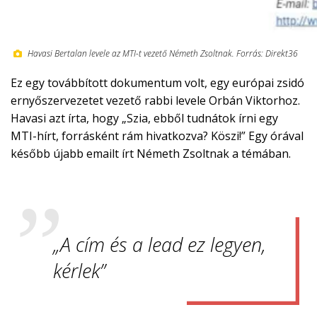
Havasi Bertalan levele az MTI-t vezető Németh Zsoltnak. Forrás: Direkt36
Ez egy továbbított dokumentum volt, egy európai zsidó
ernyőszervezetet vezető rabbi levele Orbán Viktorhoz.
Havasi azt írta, hogy „Szia, ebből tudnátok írni egy
MTI-hírt, forrásként rám hivatkozva? Köszi!” Egy órával
később újabb emailt írt Németh Zsoltnak a témában.
„A cím és a lead ez legyen,
kérlek”