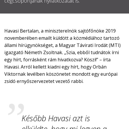
cégcsoportjának nyilatkozatait is.

EN

Havasi Bertalan, a miniszterelnök sajtófőnöke 2019
novemberében emailt küldött a közmédiához tartozó
állami hírügynökséget, a Magyar Távirati Irodát (MTI)
CSATLAKOZZ
igazgató Németh Zsoltnak. „Szia, ebből tudnátok írni
A
egy hírt, forrásként rám hivatkozva? Köszi!” – írta
TÁMOGATÓI
Havasi. Arról kellett kiadni egy hírt, hogy Orbán
KÖRHÖZ!
Viktornak levélben köszönetet mondott egy európai
zsidó ernyőszervezetet vezető rabbi.
Később Havasi azt is
elküldte, hogy mi legyen a