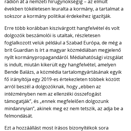
rádión át a nemzeti hírügynökségig – az elmúlt
években tökéletesen leuralta a kormány, a tartalmat a
sokszor a kormány politikai érdekeihez igazítják.
Erre több korábban kiszivárgott hangfelvétel és volt
dolgozók beszámolói is utaltak, részletesen
foglalkozott velük például a Szabad Európa, de még a
brit Guardian is írt a magyar közmédiában megjelenő
nyílt kormánypropagandáról. Médiahatósági vizsgálat
is indult, miután kikerült egy hangfelvétel, amelyen
Bende Balázs, a közmédia tartalomgyártásának egyik
fő irányítója egy 2019-es értekezleten többek között
arról beszél a dolgozóknak, hogy „ebben az
intézményben nem az ellenzéki összefogást
támogatják”, és „ennek megfelelően dolgozunk
mindannyian”, akinek meg ez nem tetszik, az adja be a
felmondását.
Ezt a hozzáállást most írásos bizonyítékok sora