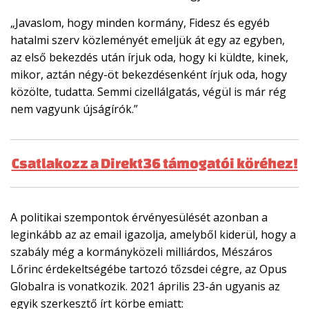
„Javaslom, hogy minden kormány, Fidesz és egyéb
hatalmi szerv közleményét emeljük át egy az egyben,
az első bekezdés után írjuk oda, hogy ki küldte, kinek,
mikor, aztán négy-öt bekezdésenként írjuk oda, hogy
közölte, tudatta. Semmi cizellálgatás, végül is már rég
nem vagyunk újságírók.”
Csatlakozz a Direkt36 támogatói köréhez!
A politikai szempontok érvényesülését azonban a
leginkább az az email igazolja, amelyből kiderül, hogy a
szabály még a kormányközeli milliárdos, Mészáros
Lőrinc érdekeltségébe tartozó tőzsdei cégre, az Opus
Globalra is vonatkozik. 2021 április 23-án ugyanis az
egyik szerkesztő írt körbe emiatt: