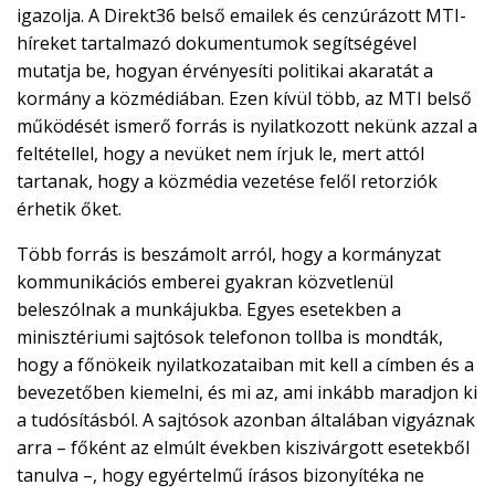
igazolja. A Direkt36 belső emailek és cenzúrázott MTI-
híreket tartalmazó dokumentumok segítségével
mutatja be, hogyan érvényesíti politikai akaratát a
kormány a közmédiában. Ezen kívül több, az MTI belső
működését ismerő forrás is nyilatkozott nekünk azzal a
feltétellel, hogy a nevüket nem írjuk le, mert attól
tartanak, hogy a közmédia vezetése felől retorziók
érhetik őket.
Több forrás is beszámolt arról, hogy a kormányzat
kommunikációs emberei gyakran közvetlenül
beleszólnak a munkájukba. Egyes esetekben a
minisztériumi sajtósok telefonon tollba is mondták,
hogy a főnökeik nyilatkozataiban mit kell a címben és a
bevezetőben kiemelni, és mi az, ami inkább maradjon ki
a tudósításból. A sajtósok azonban általában vigyáznak
arra – főként az elmúlt években kiszivárgott esetekből
tanulva –, hogy egyértelmű írásos bizonyítéka ne