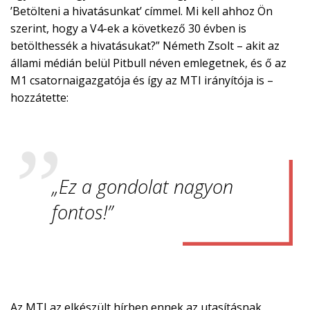
’Betölteni a hivatásunkat’ címmel. Mi kell ahhoz Ön
szerint, hogy a V4-ek a következő 30 évben is
betölthessék a hivatásukat?” Németh Zsolt – akit az
állami médián belül Pitbull néven emlegetnek, és ő az
M1 csatornaigazgatója és így az MTI irányítója is –
hozzátette:
„Ez a gondolat nagyon
fontos!”
Az MTI az elkészült hírben ennek az utasításnak