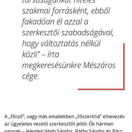
szakmai forrásként, ebből
fakadóan él azzal a
szerkesztői szabadságával,
hogy változtatás nélkül
közli” – írta
megkeresésünkre Mészáros
cége.
A „főcső”, vagy más emailekben „főszerkhá” elnevezés
az ügyeletes vezető szerkesztőt jelöli. Ők hárman
vannak – jelenleg Végh Sándor, Ráthy Sándor és Rácz