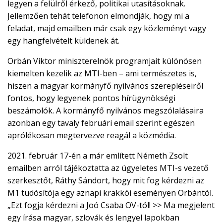
legyen a felülről érkező, politikai utasításoknak.
Jellemzően tehát telefonon elmondják, hogy mi a
feladat, majd emailben már csak egy közleményt vagy
egy hangfelvételt küldenek át.
Orbán Viktor miniszterelnök programjait különösen
kiemelten kezelik az MTI-ben – ami természetes is,
hiszen a magyar kormányfő nyilvános szerepléseiről
fontos, hogy legyenek pontos hírügynökségi
beszámolók. A kormányfő nyilvános megszólalásaira
azonban egy tavaly februári email szerint egészen
aprólékosan megtervezve reagál a közmédia.
2021. február 17-én a már említett Németh Zsolt
emailben arról tájékoztatta az ügyeletes MTI-s vezető
szerkesztőt, Ráthy Sándort, hogy mit fog kérdezni az
M1 tudósítója egy aznapi krakkói eseményen Orbántól.
„Ezt fogja kérdezni a Joó Csaba OV-tól! >> Ma megjelent
egy írása magyar, szlovák és lengyel lapokban