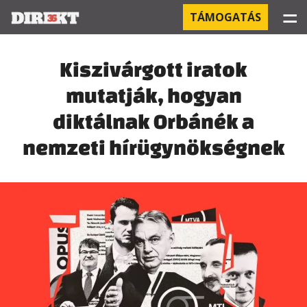
☰
TÁMOGATÁS
PROJEKTEK
Kiszivárgott iratok
mutatják, hogyan
KÓRHÁZI FERTŐZÉSEK
diktálnak Orbánék a
ORBÁN ÉS A GAZDASÁG
nemzeti hírügynökségnek
KÍNAI NEGYED
OROSZ KAPCSOLATOK
PEGASUS-MEGFIGYELÉSEK
AZ ORBÁN CSALÁD ÜZLETEI
OFFSHORE TITKOK