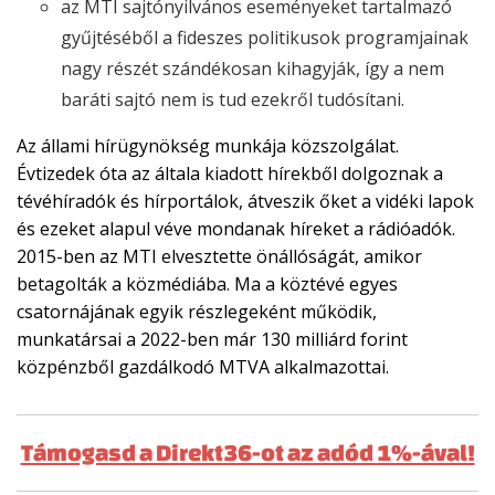
az MTI sajtónyilvános eseményeket tartalmazó
gyűjtéséből a fideszes politikusok programjainak
nagy részét szándékosan kihagyják, így a nem
baráti sajtó nem is tud ezekről tudósítani.
Az állami hírügynökség munkája közszolgálat.
Évtizedek óta az általa kiadott hírekből dolgoznak a
tévéhíradók és hírportálok, átveszik őket a vidéki lapok
és ezeket alapul véve mondanak híreket a rádióadók.
2015-ben az MTI elvesztette önállóságát, amikor
betagolták a közmédiába. Ma a köztévé egyes
csatornájának egyik részlegeként működik,
munkatársai a 2022-ben már 130 milliárd forint
közpénzből gazdálkodó MTVA alkalmazottai.
Támogasd a Direkt36-ot az adód 1%-ával!