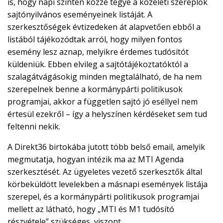
is, hogy napi szinten közzé tegye a közéleti szereplők
sajtónyilvános eseményeinek listáját. A
szerkesztőségek évtizedeken át alapvetően ebből a
listából tájékozódtak arról, hogy milyen fontos
esemény lesz aznap, melyikre érdemes tudósítót
küldeniük. Ebben elvileg a sajtótájékoztatóktól a
szalagátvágásokig minden megtalálható, de ha nem
szerepelnek benne a kormánypárti politikusok
programjai, akkor a független sajtó jó eséllyel nem
értesül ezekről – így a helyszínen kérdéseket sem tud
feltenni nekik.
A Direkt36 birtokába jutott több belső email, amelyik
megmutatja, hogyan intézik ma az MTI Agenda
szerkesztését. Az ügyeletes vezető szerkesztők által
körbeküldött levelekben a másnapi események listája
szerepel, és a kormánypárti politikusok programjai
mellett az látható, hogy „MTI és M1 tudósító
részvétele” szükséges, viszont