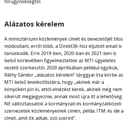
hírügynökségtől.
Alázatos kérelem
A minisztériumi közlemények címét és bevezetőjét tilos
módosítani, erről több, a Direkt36-hoz eljutott email is
tanúskodik. Erre 2019-ben, 2020-ban és 2021-ben is
belső körlevélben figyelmeztettek az MTI ügyeletes
vezető szerkesztői. 2020 áprilisában például egyikük,
Ráthy Sándor „alázatos kérelem” tárggyal írta körbe az
MTI belső levelezőlistáira, hogy „akinek már a
könyökén jön ki, attól elnézést kérek, akinek még nem
sikerült megjegyeznie, annak most újra itt a lehetőség.
NE változtassatok a kormányzati és kormányzatközeli
szervezetek közleményeinek címén, példa: ITM: és ide a
címet, amit ők adtak, szó szerint”.