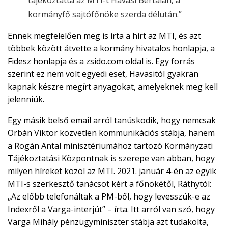
tájékoztatta az MTI-t Havasi Bertalan, a
kormányfő sajtófőnöke szerda délután.”
Ennek megfelelően meg is írta a hírt az MTI, és azt
többek között átvette a kormány hivatalos honlapja, a
Fidesz honlapja és a zsido.com oldal is. Egy forrás
szerint ez nem volt egyedi eset, Havasitól gyakran
kapnak készre megírt anyagokat, amelyeknek meg kell
jelenniük.
Egy másik belső email arról tanúskodik, hogy nemcsak
Orbán Viktor közvetlen kommunikációs stábja, hanem
a Rogán Antal minisztériumához tartozó Kormányzati
Tájékoztatási Központnak is szerepe van abban, hogy
milyen híreket közöl az MTI. 2021. január 4-én az egyik
MTI-s szerkesztő tanácsot kért a főnökétől, Ráthytól:
„Az előbb telefonáltak a PM-ből, hogy levesszük-e az
Indexről a Varga-interjút” – írta. Itt arról van szó, hogy
Varga Mihály pénzügyminiszter stábja azt tudakolta,