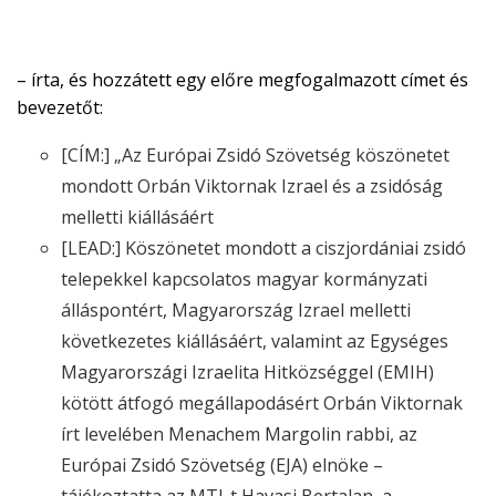
– írta, és hozzátett egy előre megfogalmazott címet és
bevezetőt:
[CÍM:] „Az Európai Zsidó Szövetség köszönetet
mondott Orbán Viktornak Izrael és a zsidóság
melletti kiállásáért
[LEAD:] Köszönetet mondott a ciszjordániai zsidó
telepekkel kapcsolatos magyar kormányzati
álláspontért, Magyarország Izrael melletti
következetes kiállásáért, valamint az Egységes
Magyarországi Izraelita Hitközséggel (EMIH)
kötött átfogó megállapodásért Orbán Viktornak
írt levelében Menachem Margolin rabbi, az
Európai Zsidó Szövetség (EJA) elnöke –