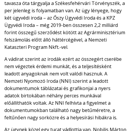
tavasza óta tárgyalja a Székesfehérvári Törvényszék, a
per jelenleg is folyamatban van. Az ügy lényege, hogy
két ügyvédi iroda – az Őszy Ügyvédi Iroda és a KPZ
Ügyvédi Iroda – még 2019-ben összesen 2,2 milliárd
forint összegű szerződést kötött az Agrárminisztérium
felszámolás előtt álló háttércégével, a Nemzeti
Kataszteri Program Nkft.-vel.
A vádirat szerint az irodák ezért az összegért cserébe
nem végeztek érdemi munkát, és a teljesítésként
leadott anyagoknak nem volt valódi hasznuk. A
Nemzeti Nyomozó Iroda (NNI) szerint a leadott
dokumentumok táblázatai és grafikonjai a nyers
adatok birtokában néhány perces munkával
előállíthatók voltak. Az NNI felhívta a figyelmet a
dokumentumokban található nagy betűméretre, a
feltűnően nagy sorközre és a helyesírási hibákra is.
Az ügynek közel egy tucat vádlottja van, Nobilis Márton