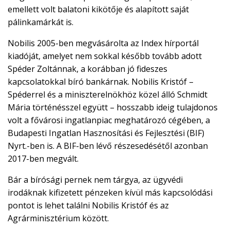
emellett volt balatoni kikötője és alapított saját
pálinkamárkát is.
Nobilis 2005-ben megvásárolta az Index hírportál
kiadóját, amelyet nem sokkal később tovább adott
Spéder Zoltánnak, a korábban jó fideszes
kapcsolatokkal bíró bankárnak. Nobilis Kristóf –
Spéderrel és a miniszterelnökhöz közel álló Schmidt
Mária történésszel együtt – hosszabb ideig tulajdonos
volt a fővárosi ingatlanpiac meghatározó cégében, a
Budapesti Ingatlan Hasznosítási és Fejlesztési (BIF)
Nyrt.-ben is. A BIF-ben lévő részesedésétől azonban
2017-ben megvált.
Bár a bírósági pernek nem tárgya, az ügyvédi
irodáknak kifizetett pénzeken kívül más kapcsolódási
pontot is lehet találni Nobilis Kristóf és az
Agrárminisztérium között.