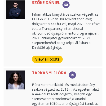
SZŐKE DÁNIEL
Informatikus könyvtáros szakon végzett az
ELTE-n 2013-ban. Külsősként több évig
dolgozott a 444.hu-val, majd 2020-ban részt
vett a Transparency International
oknyomozó újságírói mentorprogramjában.
2021 januárjától gyakornokként, 2021
szeptemberétől pedig teljes állásban a
Direkt36 újságírója.
View all posts
TÁRKÁNYI FLÓRA
Flóra kommunikáció- és médiatudomány
szakon végzett az ELTE-n. Az egyetem alatt
a 444-nél kezdett dolgozni, később egy
szemesztert a törökországi Anadolu
egyetemen töltött, ahol újságírást tanult az