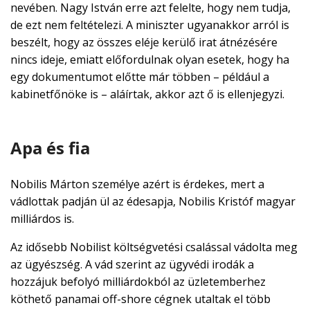
nevében. Nagy István erre azt felelte, hogy nem tudja,
de ezt nem feltételezi. A miniszter ugyanakkor arról is
beszélt, hogy az összes eléje kerülő irat átnézésére
nincs ideje, emiatt előfordulnak olyan esetek, hogy ha
egy dokumentumot előtte már többen – például a
kabinetfőnöke is – aláírtak, akkor azt ő is ellenjegyzi.
Apa és fia
Nobilis Márton személye azért is érdekes, mert a
vádlottak padján ül az édesapja, Nobilis Kristóf magyar
milliárdos is.
Az idősebb Nobilist költségvetési csalással vádolta meg
az ügyészség. A vád szerint az ügyvédi irodák a
hozzájuk befolyó milliárdokból az üzletemberhez
köthető panamai off-shore cégnek utaltak el több