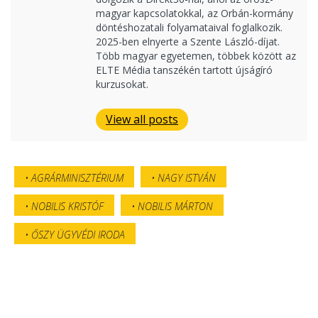
magyar kapcsolatokkal, az Orbán-kormány
döntéshozatali folyamataival foglalkozik.
2025-ben elnyerte a Szente László-díjat.
Több magyar egyetemen, többek között az
ELTE Média tanszékén tartott újságíró
kurzusokat.
View all posts
AGRÁRMINISZTÉRIUM
NAGY ISTVÁN
NOBILIS KRISTÓF
NOBILIS MÁRTON
ŐSZY ÜGYVÉDI IRODA