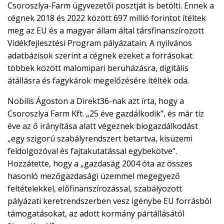
Csoroszlya-Farm ügyvezetői posztját is betölti. Ennek a
cégnek 2018 és 2022 között 697 millió forintot ítéltek
meg az EU és a magyar állam által társfinanszírozott
Vidékfejlesztési Program pályázatain. A nyilvános
adatbázisok szerint a cégnek ezeket a forrásokat
többek között malomipari beruházásra, digitális
átállásra és fagykárok megelőzésére ítélték oda.
Nobilis Ágoston a Direkt36-nak azt írta, hogy a
Csoroszlya Farm Kft. „25 éve gazdálkodik”, és már tíz
éve az ő irányítása alatt végeznek biogazdálkodást
„egy szigorú szabályrendszert betartva, kisüzemi
feldolgozóval és fajtakutatással egybekötve”.
Hozzátette, hogy a „gazdaság 2004 óta az összes
hasonló mezőgazdasági üzemmel megegyező
feltételekkel, előfinanszírozással, szabályozott
pályázati keretrendszerben vesz igénybe EU forrásból
támogatásokat, az adott kormány pártállásától