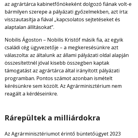
az agrártárca kabinetfőnökeként dolgozó fiának volt-e
bármilyen szerepe a pályázati győzelmekben, azt írta:
visszautasítja a fiával „kapcsolatos sejtetéseket és
alaptalan állításokat”.
Nobilis Ágoston – Nobilis Kristóf másik fia, az egyik
családi cég ügyvezetője – a megkeresésünkre azt
válaszolta: az általunk az állami pályázati oldal alapján
összesítettnél jóval kisebb összegben kaptak
támogatást az agrártárca által irányított pályázati
programban. Pontos számot azonban ismételt
kérésünkre sem közölt. Az Agrárminisztérium nem
reagált a kérdéseinkre.
Rárepültek a milliárdokra
Az Agrárminisztériumot érintő büntetőügyet 2023