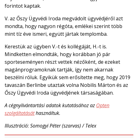
forintot kaptak.
V. az Őszy Ügyvédi Iroda megvádolt ügyvédjéről azt
mondta, hogy nagyon régóta, emlékei szerint több
mint tíz éve ismeri, együtt jártak templomba.
Kerestük az ügyben V.-t és kollégáját, H.-t is.
Mindketten elmondták, hogy korábban jó pár
sporteseményen részt vettek nézőként, de ezeket
magánprogramoknak tartják, így nem akarnak
beszélni róluk. Egyikük sem erősítette meg, hogy 2019
tavaszán Berlinbe utaztak volna Nobilis Márton és az
Őszy Ügyvédi Iroda ügyvédjének társaságában.
A cégnyilvántartási adatok kutatásához az
Opten
szolgáltatását
használtuk.
Illusztráció: Somogyi Péter (szarvas) / Telex