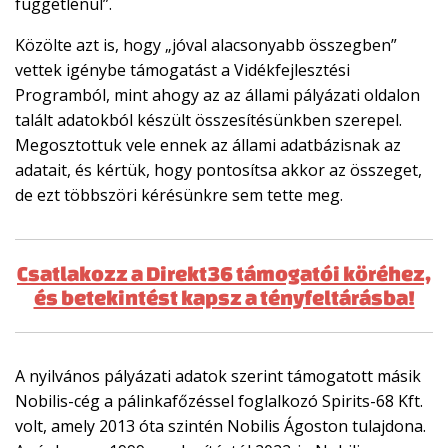
függetlenül”.
Közölte azt is, hogy „jóval alacsonyabb összegben”
vettek igénybe támogatást a Vidékfejlesztési
Programból, mint ahogy az az állami pályázati oldalon
talált adatokból készült összesítésünkben szerepel.
Megosztottuk vele ennek az állami adatbázisnak az
adatait, és kértük, hogy pontosítsa akkor az összeget,
de ezt többszöri kérésünkre sem tette meg.
Csatlakozz a Direkt36 támogatói köréhez,
és betekintést kapsz a tényfeltárásba!
A nyilvános pályázati adatok szerint támogatott másik
Nobilis-cég a pálinkafőzéssel foglalkozó Spirits-68 Kft.
volt, amely 2013 óta szintén Nobilis Ágoston tulajdona.