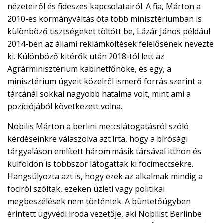
nézeteiről és fideszes kapcsolatairól. A fia, Márton a
2010-es kormányváltás óta több minisztériumban is
különböző tisztségeket töltött be, Lázár János például
2014-ben az állami reklámköltések felelősének nevezte
ki. Különböző kitérők után 2018-tól lett az
Agrárminisztérium kabinetfőnöke, és egy, a
minisztérium ügyeit közelről ismerő forrás szerint a
tárcánál sokkal nagyobb hatalma volt, mint ami a
pozíciójából következett volna.
Nobilis Márton a berlini meccslátogatásról szóló
kérdéseinkre válaszolva azt írta, hogy a bírósági
tárgyaláson említett három másik társával itthon és
külföldön is többször látogattak ki focimeccsekre.
Hangsúlyozta azt is, hogy ezek az alkalmak mindig a
fociról szóltak, ezeken üzleti vagy politikai
megbeszélések nem történtek. A büntetőügyben
érintett ügyvédi iroda vezetője, aki Nobilist Berlinbe