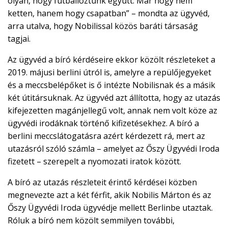
olyan, hogy futballoztunk együtt. Már hogy nem
ketten, hanem hogy csapatban” – mondta az ügyvéd,
arra utalva, hogy Nobilissal közös baráti társaság
tagjai.
Az ügyvéd a bíró kérdéseire ekkor közölt részleteket a
2019. májusi berlini útról is, amelyre a repülőjegyeket
és a meccsbelépőket is ő intézte Nobilisnak és a másik
két útitársuknak. Az ügyvéd azt állította, hogy az utazás
kifejezetten magánjellegű volt, annak nem volt köze az
ügyvédi irodáknak történő kifizetésekhez. A bíró a
berlini meccslátogatásra azért kérdezett rá, mert az
utazásról szóló számla – amelyet az Őszy Ügyvédi Iroda
fizetett – szerepelt a nyomozati iratok között.
A bíró az utazás részleteit érintő kérdései közben
megnevezte azt a két férfit, akik Nobilis Márton és az
Őszy Ügyvédi Iroda ügyvédje mellett Berlinbe utaztak.
Róluk a bíró nem közölt semmilyen további,