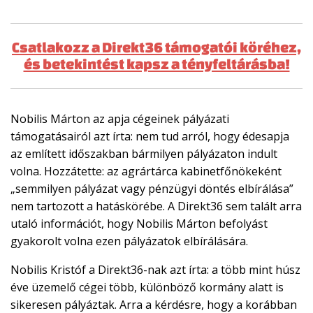
Csatlakozz a Direkt36 támogatói köréhez,
és betekintést kapsz a tényfeltárásba!
Nobilis Márton az apja cégeinek pályázati
támogatásairól azt írta: nem tud arról, hogy édesapja
az említett időszakban bármilyen pályázaton indult
volna. Hozzátette: az agrártárca kabinetfőnökeként
„semmilyen pályázat vagy pénzügyi döntés elbírálása”
nem tartozott a hatáskörébe. A Direkt36 sem talált arra
utaló információt, hogy Nobilis Márton befolyást
gyakorolt volna ezen pályázatok elbírálására.
Nobilis Kristóf a Direkt36-nak azt írta: a több mint húsz
éve üzemelő cégei több, különböző kormány alatt is
sikeresen pályáztak. Arra a kérdésre, hogy a korábban