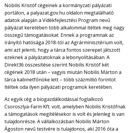
Nobilis Kristóf cégeinek a kormányzati pályázati
portálon, a palyazat.gov.hu oldalon megtalálható
adatok alapján a Vidékfejlesztési Program nevű
pályázat keretében több alkalommal ítéltek meg nagy
összegű támogatásokat. Ennek a programnak az
irányító hatósága 2018-tól az Agrárminisztérium volt,
ami azt jelenti, hogy a tárca fontos szerepet játszott
ezeknek a pályázatoknak a lebonyolításában. A
Direkt36 összesítése szerint Nobilis Kristóf két
cégének 2018 után – vagyis miután Nobilis Márton a
tárca kabinetfőnöke lett – több százmillió forintot
ítéltek oda ilyen pályázati programok keretében.
Az egyik cég a biogazdálkodással foglalkozó
Csoroszlya-Farm Kft. volt, amelyben Nobilis Kristófnak
a támogatások megítélésekor is volt és jelenleg is van
tulajdonrésze. A vállalkozásban Nobilis Márton
Ágoston nevű testvére is tulajdonos, aki 2016 óta a