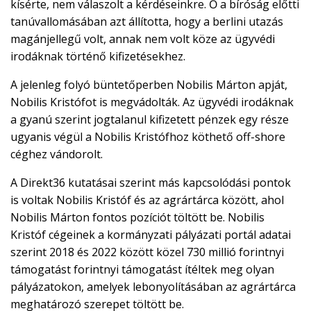
kísérte, nem válaszolt a kérdéseinkre. Ő a bíróság előtti
tanúvallomásában azt állította, hogy a berlini utazás
magánjellegű volt, annak nem volt köze az ügyvédi
irodáknak történő kifizetésekhez.
A jelenleg folyó büntetőperben Nobilis Márton apját,
Nobilis Kristófot is megvádolták. Az ügyvédi irodáknak
a gyanú szerint jogtalanul kifizetett pénzek egy része
ugyanis végül a Nobilis Kristófhoz köthető off-shore
céghez vándorolt.
A Direkt36 kutatásai szerint más kapcsolódási pontok
is voltak Nobilis Kristóf és az agrártárca között, ahol
Nobilis Márton fontos pozíciót töltött be. Nobilis
Kristóf cégeinek a kormányzati pályázati portál adatai
szerint 2018 és 2022 között közel 730 millió forintnyi
támogatást forintnyi támogatást ítéltek meg olyan
pályázatokon, amelyek lebonyolításában az agrártárca
meghatározó szerepet töltött be.