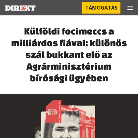
☰
TÁMOGATÁS
PROJEKTEK
Külföldi focimeccs a
milliárdos fiával: különös
KÓRHÁZI FERTŐZÉSEK
szál bukkant elő az
ORBÁN ÉS A GAZDASÁG
Agrárminisztérium
KÍNAI NEGYED
bírósági ügyében
OROSZ KAPCSOLATOK
PEGASUS-MEGFIGYELÉSEK
AZ ORBÁN CSALÁD ÜZLETEI
OFFSHORE TITKOK