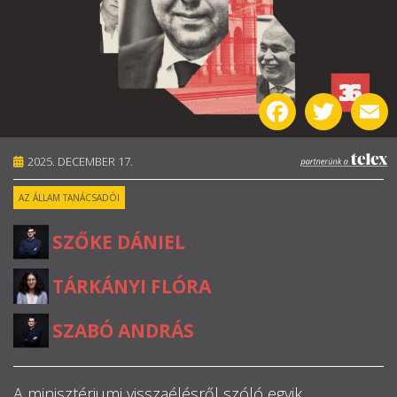
RÓLUNK
ALAPELVEK
Facebook
Twitter
E
CSAPAT
2025. DECEMBER 17.
MŰKÖDÉS
AZ ÁLLAM TANÁCSADÓI
TÁMOGATÁS
SZŐKE DÁNIEL
,
1%
TÁRKÁNYI FLÓRA
,
WEBSHOP
SZABÓ ANDRÁS


A minisztériumi visszaélésről szóló egyik