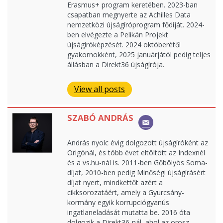
Erasmus+ program keretében. 2023-ban
csapatban megnyerte az Achilles Data
nemzetközi újságíróprogram fődíját. 2024-
ben elvégezte a Pelikán Projekt
újságíróképzését. 2024 októberétől
gyakornokként, 2025 januárjától pedig teljes
állásban a Direkt36 újságírója.
View all posts
SZABÓ ANDRÁS
András nyolc évig dolgozott újságíróként az
Origónál, és több évet eltöltött az Indexnél
és a vs.hu-nál is. 2011-ben Gőbölyös Soma-
díjat, 2010-ben pedig Minőségi újságírásért
díjat nyert, mindkettőt azért a
cikksorozatáért, amely a Gyurcsány-
kormány egyik korrupciógyanús
ingatlaneladását mutatta be. 2016 óta
dolgozik a Direkt36-nál, ahol az orosz-