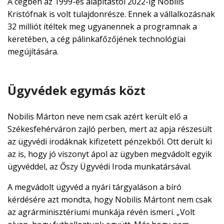
A cégben az 1999-es alapítástól 2022-ig Nobilis
Kristófnak is volt tulajdonrésze. Ennek a vállalkozásnak
32 milliót ítéltek meg ugyanennek a programnak a
keretében, a cég pálinkafőzőjének technológiai
megújítására.
Ügyvédek egymás közt
Nobilis Márton neve nem csak azért került elő a
Székesfehérváron zajló perben, mert az apja részesült
az ügyvédi irodáknak kifizetett pénzekből. Ott derült ki
az is, hogy jó viszonyt ápol az ügyben megvádolt egyik
ügyvéddel, az Őszy Ügyvédi Iroda munkatársával.
A megvádolt ügyvéd a nyári tárgyaláson a bíró
kérdésére azt mondta, hogy Nobilis Mártont nem csak
az agrárminisztériumi munkája révén ismeri. „Volt