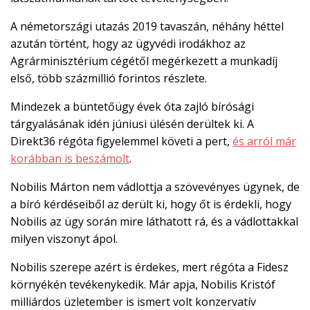
A németországi utazás 2019 tavaszán, néhány héttel
azután történt, hogy az ügyvédi irodákhoz az
Agrárminisztérium cégétől megérkezett a munkadíj
első, több százmillió forintos részlete.
Mindezek a büntetőügy évek óta zajló bírósági
tárgyalásának idén júniusi ülésén derültek ki. A
Direkt36 régóta figyelemmel követi a pert,
és arról már
korábban is beszámolt
.
Nobilis Márton nem vádlottja a szövevényes ügynek, de
a bíró kérdéseiből az derült ki, hogy őt is érdekli, hogy
Nobilis az ügy során mire láthatott rá, és a vádlottakkal
milyen viszonyt ápol.
Nobilis szerepe azért is érdekes, mert régóta a Fidesz
környékén tevékenykedik. Már apja, Nobilis Kristóf
milliárdos üzletember is ismert volt konzervatív