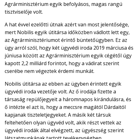
Agrárminisztérium egyik befolyásos, magas rangú
tisztviselője volt.
A hat évvel ezelőtti útnak azért van most jelentősége,
mert Nobilis egyik útitársa időközben vádlott lett egy,
az Agrárminisztériumot érintő büntetőügyben. Ez az
ügy arról szól, hogy két ügyvédi iroda 2019 márciusa és
júniusa között az Agrárminisztérium egyik cégétől úgy
kapott 2,2 milliárd forintot, hogy a vádirat szerint
cserébe nem végeztek érdemi munkát.
Nobilis útitársa az ebben az ügyben érintett egyik
ügyvédi iroda vezetője volt. Az ő irodája fizette a
társaság repülőjegyeit a háromnapos kirándulásra, és
ő intézte el azt is, hogy a meccsre magától Dárdaitól
kapjanak tiszteletjegyeket. A másik két társuk
feltehetően olyan ügyvéd volt, akik részt vettek az
ügyvédi irodák által elvégzett, az ügyészség szerint
látszatmunkának tartott tevékenységben.