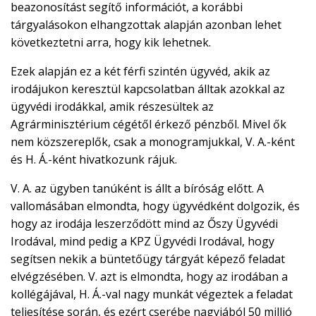
beazonosítást segítő információt, a korábbi
tárgyalásokon elhangzottak alapján azonban lehet
következtetni arra, hogy kik lehetnek.
Ezek alapján ez a két férfi szintén ügyvéd, akik az
irodájukon keresztül kapcsolatban álltak azokkal az
ügyvédi irodákkal, amik részesültek az
Agrárminisztérium cégétől érkező pénzből. Mivel ők
nem közszereplők, csak a monogramjukkal, V. A.-ként
és H. Á.-ként hivatkozunk rájuk.
V. A. az ügyben tanúként is állt a bíróság előtt. A
vallomásában elmondta, hogy ügyvédként dolgozik, és
hogy az irodája leszerződött mind az Őszy Ügyvédi
Irodával, mind pedig a KPZ Ügyvédi Irodával, hogy
segítsen nekik a büntetőügy tárgyát képező feladat
elvégzésében. V. azt is elmondta, hogy az irodában a
kollégájával, H. Á.-val nagy munkát végeztek a feladat
teljesítése során, és ezért cserébe nagyjából 50 millió