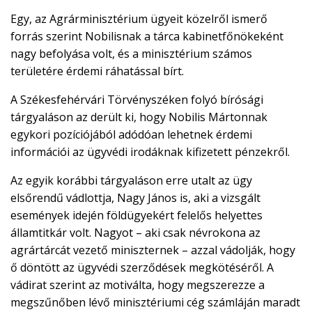
Egy, az Agrárminisztérium ügyeit közelről ismerő
forrás szerint Nobilisnak a tárca kabinetfőnökeként
nagy befolyása volt, és a minisztérium számos
területére érdemi ráhatással bírt.
A Székesfehérvári Törvényszéken folyó bírósági
tárgyaláson az derült ki, hogy Nobilis Mártonnak
egykori pozíciójából adódóan lehetnek érdemi
információi az ügyvédi irodáknak kifizetett pénzekről.
Az egyik korábbi tárgyaláson erre utalt az ügy
elsőrendű vádlottja, Nagy János is, aki a vizsgált
események idején földügyekért felelős helyettes
államtitkár volt. Nagyot – aki csak névrokona az
agrártárcát vezető miniszternek – azzal vádolják, hogy
ő döntött az ügyvédi szerződések megkötéséről. A
vádirat szerint az motiválta, hogy megszerezze a
megszűnőben lévő minisztériumi cég számláján maradt