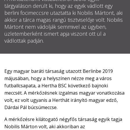

tárgyaláson derült ki, hogy az egyik vádlott egy
berlini focimeccsre utaztatta ki Nobilis Mártont, aki
EN
akkor a tárca magas rangú tisztviselője volt. Nobilis

Mártont nem vádolják semmivel az ügyben,
üzletemberként ismert apja viszont ott ül a
vádlottak padján.
CSATLAKOZZ
A
TÁMOGATÓI
KÖRHÖZ!
Egy magyar baráti társaság utazott Berlinbe 2019
májusában, hogy a helyszínen nézze meg a város
futballcsapata, a Hertha BSC következő bajnoki
meccsét. A mérkőzésnek izgalmas magyar vonatkozása
volt, ez volt ugyanis a Herthát irányító magyar edző,
Dárdai Pál búcsúmeccse.
A mérkőzésre kilátogató négyfős társaság egyik tagja
Nobilis Márton volt, aki akkoriban az