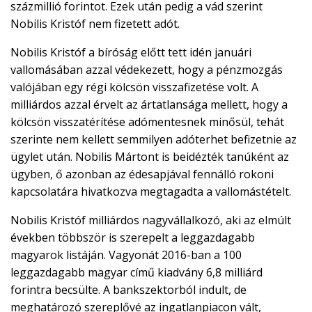
százmillió forintot. Ezek után pedig a vád szerint
Nobilis Kristóf nem fizetett adót.
Nobilis Kristóf a bíróság előtt tett idén januári
vallomásában azzal védekezett, hogy a pénzmozgás
valójában egy régi kölcsön visszafizetése volt. A
milliárdos azzal érvelt az ártatlansága mellett, hogy a
kölcsön visszatérítése adómentesnek minősül, tehát
szerinte nem kellett semmilyen adóterhet befizetnie az
ügylet után. Nobilis Mártont is beidézték tanúként az
ügyben, ő azonban az édesapjával fennálló rokoni
kapcsolatára hivatkozva megtagadta a vallomástételt.
Nobilis Kristóf milliárdos nagyvállalkozó, aki az elmúlt
években többször is szerepelt a leggazdagabb
magyarok listáján. Vagyonát 2016-ban a 100
leggazdagabb magyar című kiadvány 6,8 milliárd
forintra becsülte. A bankszektorból indult, de
meghatározó szereplővé az ingatlanpiacon vált,