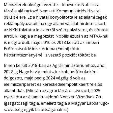
Miniszterelnökséget vezette – kinevezte Nobilist a
tárcája alá tartozó Nemzeti Kommunikációs Hivatal
(NKH) élére. Ez a hivatal bonyolította le az állami cégek
reklámpályázatait: ha egy állami vállalat hirdetni akart,
az NKH folytatta le az erről szóló pályázatot, és döntött
arról, ki kapja a megbízást. Nobilis ezután az MTVA-nál
is megfordult, majd 2016 és 2018 között az Emberi
Erőforrások Minisztériuma (Emmi) több
háttérintézményénél is vezető pozíciót töltött be.
Innen került 2018-ban az Agrárminisztériumhoz, ahol
2022-ig Nagy István miniszter kabinetfőnökeként
dolgozott, majd pedig 2024 végéig ő volt az
élelmiszeriparért és kereskedelempolitikáért felelős
államtitkár. (Miután az agrártárcától távozott, 2025
nyara óta az állami tulajdonú Nemzeti Vízművek Zrt.
igazgatósági tagja, emellett tagja a Magyar Labdarúgó-
szövetség egyik bizottságának is.)