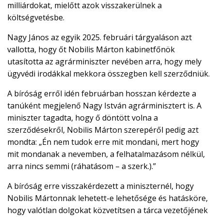
milliárdokat, mielőtt azok visszakerülnek a
költségvetésbe.
Nagy János az egyik 2025. februári tárgyaláson azt
vallotta, hogy őt Nobilis Márton kabinetfőnök
utasította az agrárminiszter nevében arra, hogy mely
ügyvédi irodákkal mekkora összegben kell szerződniük.
A bíróság erről idén februárban hosszan kérdezte a
tanúként megjelenő Nagy István agrárminisztert is. A
miniszter tagadta, hogy ő döntött volna a
szerződésekről, Nobilis Márton szerepéről pedig azt
mondta: „Én nem tudok erre mit mondani, mert hogy
mit mondanak a nevemben, a felhatalmazásom nélkül,
arra nincs semmi (ráhatásom – a szerk.).”
A bíróság erre visszakérdezett a miniszternél, hogy
Nobilis Mártonnak lehetett-e lehetősége és hatásköre,
hogy valótlan dolgokat közvetítsen a tárca vezetőjének