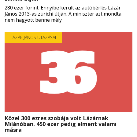

280 ezer forint. Ennyibe került az autóbérlés Lázár
János 2013-as zürichi útján. A miniszter azt mondta,
EN
nem hagyott benne mély

LÁZÁR JÁNOS UTAZÁSAI
CSATLAKOZZ
A
TÁMOGATÓI
KÖRHÖZ!
Közel 300 ezres szobája volt Lázárnak
Milánóban. 450 ezer pedig elment valami
másra