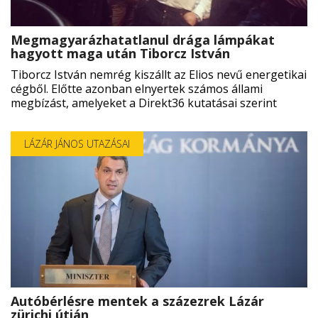
RÓLUNK
Megmagyarázhatatlanul drága lámpákat
hagyott maga után Tiborcz István
ALAPELVEK
Tiborcz István nemrég kiszállt az Elios nevű energetikai
cégből. Előtte azonban elnyertek számos állami
CSAPAT
megbízást, amelyeket a Direkt36 kutatásai szerint
MŰKÖDÉS
LÁZÁR JÁNOS UTAZÁSAI
TÁMOGATÁS
1%
WEBSHOP

Autóbérlésre mentek a százezrek Lázár

zürichi útján