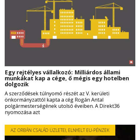
Egy rejtélyes vállalkozó: Milliárdos állami
munkákat kap a cége, ő mégis egy hotelben
dolgozik
A szerződések túlnyomó részét az V. kerületi
önkormányzattól kapta a cég Rogán Antal
polgármesterségének utolsó éveiben. A Direkt36
nyomozása azt
AZ ORBÁN CSALÁD ÜZLETEI
,
ELNYELT EU-PÉNZEK