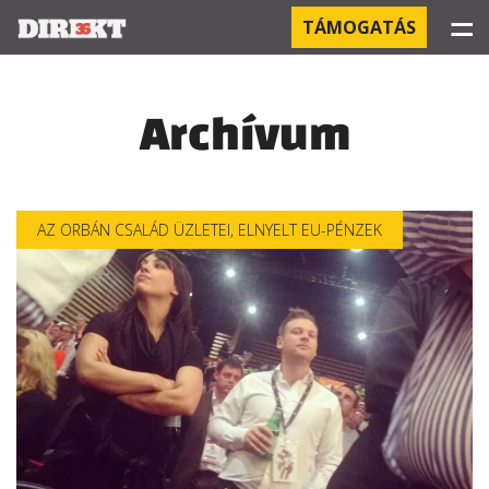
☰
TÁMOGATÁS
PROJEKTEK
Archívum
KÓRHÁZI FERTŐZÉSEK
ORBÁN ÉS A GAZDASÁG
AZ ORBÁN CSALÁD ÜZLETEI
,
ELNYELT EU-PÉNZEK
KÍNAI NEGYED
OROSZ KAPCSOLATOK
PEGASUS-MEGFIGYELÉSEK
AZ ORBÁN CSALÁD ÜZLETEI
OFFSHORE TITKOK