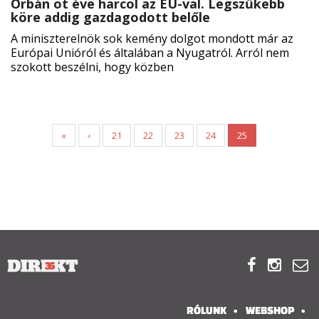
Orbán öt éve harcol az EU-val. Legszűkebb
köre addig gazdagodott belőle
A miniszterelnök sok kemény dolgot mondott már az
Európai Unióról és általában a Nyugatról. Arról nem
szokott beszélni, hogy közben
«
‹
21
22
23
24
25



RÓLUNK
WEBSHOP