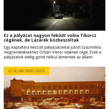
Ez a pályázat nagyon feküdt volna Tiborcz
cégének, de Lázárék közbeszóltak
Egy kaptafára készült pályázatokkal jutott százmilliós
megrendelésekhez Orbán Viktor vejének cége. Ezek a
pályázatok eddig gond nélkül átmentek az állami
AZ ÁLLAM TANÁCSADÓI