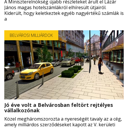
A Miniszterelnökség újabb részleteket árult el Lázár
János magas hotelszámlákról elhíresült útjairól.
Kiderült, hogy keletkeztek egyéb nagyértékű számlák is
a
BELVÁROSI MILLIÁRDOK
Jó éve volt a Belvárosban feltört rejtélyes
vállalkozónak
Közel megháromszorozta a nyereségét tavaly az a cég,
amely milliárdos szerződéseket kapott az V. kerületi