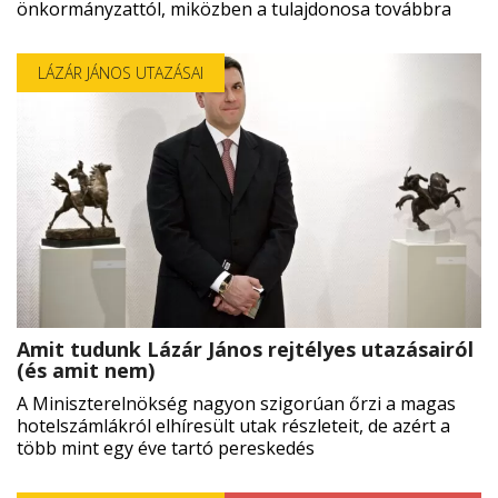
önkormányzattól, miközben a tulajdonosa továbbra
LÁZÁR JÁNOS UTAZÁSAI
Amit tudunk Lázár János rejtélyes utazásairól
(és amit nem)
A Miniszterelnökség nagyon szigorúan őrzi a magas
hotelszámlákról elhíresült utak részleteit, de azért a
több mint egy éve tartó pereskedés