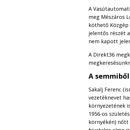
A Vasútautomatik
meg Mészáros Lőr
köthető Közgép u
jelentős részét 
nem kapott jele
A Direkt36 megke
megkeresésünkr
A semmiből 
Sakalj Ferenc (i
vezetéknevet ha
környezetének is
1956-os születés
környékén) nőtt 
hivatalos címe i