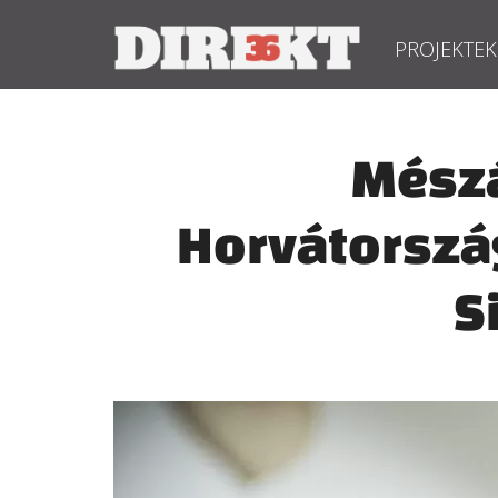
PROJEKTEK
Mészá
Horvátország
S