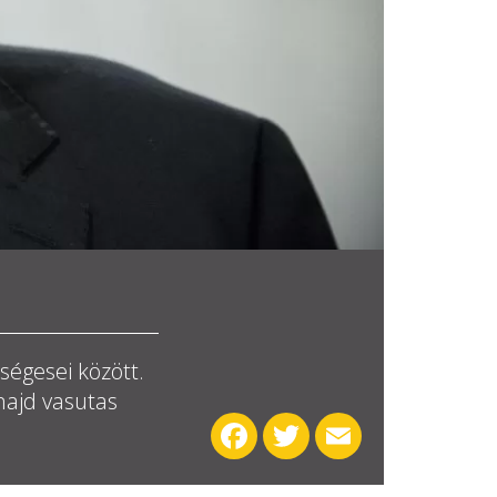
ségesei között.
majd vasutas
Facebook
Twitter
Email