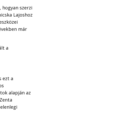
, hogyan szerzi
micska Lajoshoz
eszközei
 években már
lt a
 ezt a
os
tok alapján az
 Zenta
jelenlegi