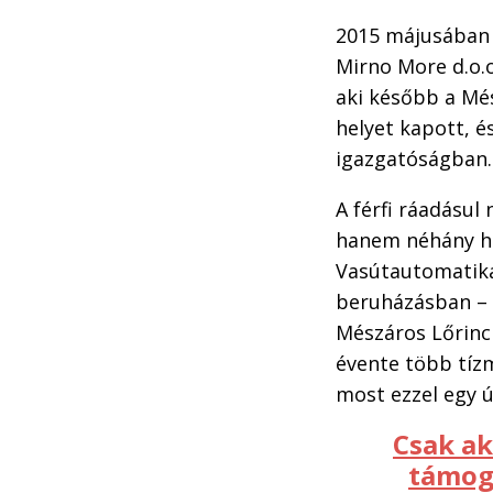
2015 májusában l
Mirno More d.o.o.
aki később a Més
helyet kapott, é
igazgatóságban.
A férfi ráadásu
hanem néhány hó
Vasútautomatika 
beruházásban – a
Mészáros Lőrinc 
évente több tízm
most ezzel egy ú
Csak ak
támoga