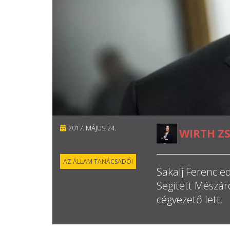
2017. MÁJUS 24.
WIRTH Z
AZ ÁLLAM TANÁCSADÓI
Sakalj Ferenc ed
Segített Mészár
cégvezető lett.