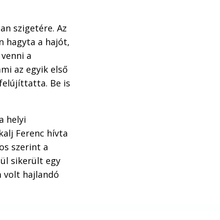
an szigetére. Az
n hagyta a hajót,
 venni a
ami az egyik első
elújíttatta. Be is
a helyi
kalj Ferenc hívta
os szerint a
l sikerült egy
m volt hajlandó