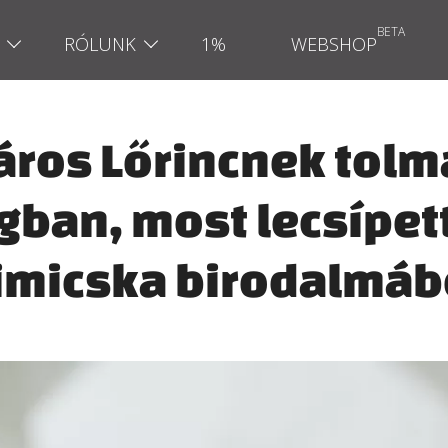
RÓLUNK
1%
WEBSHOP
ros Lőrincnek tolm
ban, most lecsípet
imicska birodalmáb