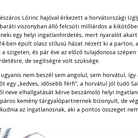
észáros Lőrinc hajóval érkezett a horvátországi Uglj
baráti viszonyban álló felcsúti milliárdos a kikötőbe
neki egy helyi ingatlanhirdetés, mert nyaralót akart
24-ben épült olasz stílusú házat nézett ki a parton, 
 a szigeten, és pár éve az előző tulajdonosa szépen f
irdetésre, de segítségre volt szüksége.
ugyanis nem beszél sem angolul, sem horvátul, így 
t egy „kedves, idősebb férfi”, a horvátul jól tudó Sa
ről neve elhallgatását kérve beszámoló helyi ingatlan
páros kemény tárgyalópartnernek bizonyult, de végü
ialkudnia az ingatlanosnak, aki a pontos összeget ne