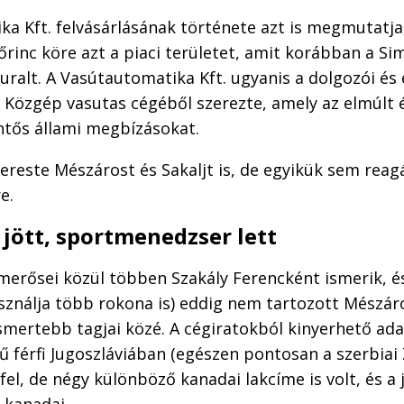
a Kft. felvásárlásának története azt is megmutatja
inc köre azt a piaci területet, amit korábban a Si
ralt. A Vasútautomatika Kft. ugyanis a dolgozói és 
a Közgép vasutas cégéből szerezte, amely az elmúlt
ntős állami megbízásokat.
reste Mészárost és Sakaljt is, de egyikük sem reagá
e.
jött, sportmenedzser lett
smerősei közül többen Szakály Ferencként ismerik, és
sználja több rokona is) eddig nem tartozott Mészár
mertebb tagjai közé. A cégiratokból kinyerhető ada
ű férfi Jugoszláviában (egészen pontosan a szerbiai
fel, de négy különböző kanadai lakcíme is volt, és a 
s kanadai.