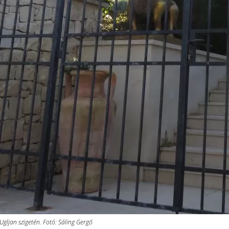
gljan szigetén. Fotó: Sáling Gergő