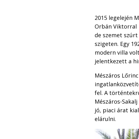
2015 legelején M
Orbán Viktorral 
de szemet szúrt 
szigeten. Egy 19
modern villa volt
jelentkezett a h
Mészáros Lőrinc 
ingatlanközvetítő
fel. A történtek
Mészáros-Sakalj 
jó, piaci árat k
elárulni.