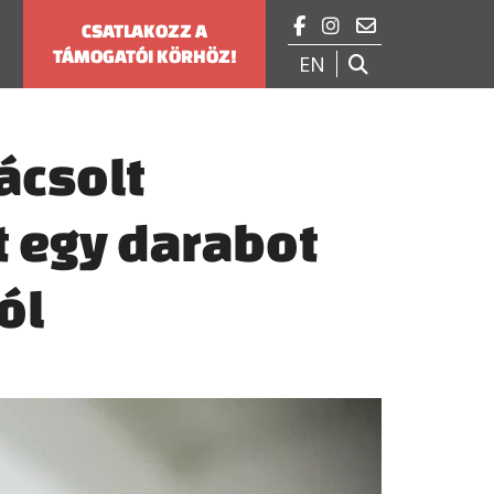



CSATLAKOZZ A
TÁMOGATÓI KÖRHÖZ!
EN

ácsolt
t egy darabot
ól