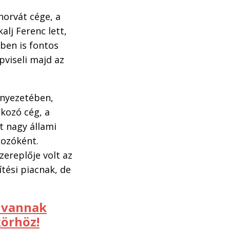
horvát cége, a
alj Ferenc lett,
ében is fontos
pviseli majd az
rnyezetében,
kozó cég, a
t nagy állami
kozóként.
ereplője volt az
tési piacnak, de
a vannak
körhöz!