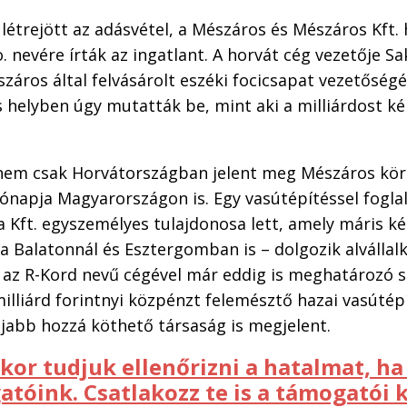
étrejött az adásvétel, a Mészáros és Mészáros Kft. 
 nevére írták az ingatlant. A horvát cég vezetője Sak
záros által felvásárolt eszéki focicsapat vezetőség
s helyben úgy mutatták be, mint aki a milliárdost ké
l nem csak Horvátországban jelent meg Mészáros kö
napja Magyarországon is. Egy vasútépítéssel foglal
Kft. egyszemélyes tulajdonosa lett, amely máris ké
 Balatonnál és Esztergomban is – dolgozik alvállal
az R-Kord nevű cégével már eddig is meghatározó sz
illiárd forintnyi közpénzt felemésztő hazai vasútépí
jabb hozzá köthető társaság is megjelent.
kor tudjuk ellenőrizni a hatalmat, h
tóink. Csatlakozz te is a támogatói 