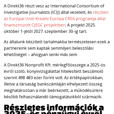
A Direkt36 részt vesz az International Consortium of
Investigative Journalists (ICIJ) által vezetett, és
részben
az Európai Unió Kreatív Európa CREA programja által
finanszírozott CJEGC projektben
. A projekt 2025.
október 1-jétől 2027. szeptember 30-ig tart.
Az általunk készített tartalmakba természetesen ezek a
partnereink sem kaptak semmilyen beleszólási
lehetőséget – ahogyan senki más sem.
A Direkt36 Nonprofit Kft. mérlegfőösszege a 2025-ös
évről szóló, könyvvizsgálattal hitelesített beszámoló
szerint 498 483
ezer forint volt. Az értékpapírokban,
illetve a társaság bankszámláján elhelyezett összeg
meghatározóan a már beérkezett, a működésünkre
később felhasználandó támogatásokból származik.
Részletes információk a
2025-ös pénzügyi évről