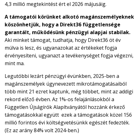
4,3 millió megtekintést ért el 2026 májusáig.
RÓLUNK
A támogatói körünket alkotó magánszemélyeknek
köszönhetjük, hogy a Direkt36 függetlensége
ALAPELVEK
garantált, működésünk pénzügyi alapjai stabilak.
Aki minket támogat, tudhatja, hogy Direkt36 öt év
CSAPAT
múlva is lesz, és ugyanazokat az értékeket fogja
érvényesíteni, ugyanazt a tevékenységet fogja végezni,
MŰKÖDÉS
mint ma.
TÁMOGATÁS
Legutóbbi lezárt pénzügyi évünkben, 2025-ben a
magánszemélyek úgynevezett mikrotámogatásaiból
1%
több mint 21 ezret kaptunk, még többet, mint az addigi
rekord előző évben. Az 1%-os felajánlásokból a
WEBSHOP
Független Újságírók Alapítványától hozzánk érkező
támogatásokkal együtt ezek a támogatások közel 156
millió forintos évi költségvetésünkk egészét fedezték.

(Ez az arány 84% volt 2024-ben.)
