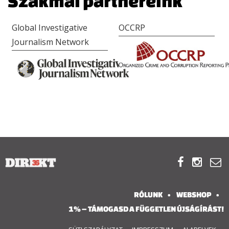
Szakmai partnereink
Global Investigative
OCCRP
Journalism Network



RÓLUNK
WEBSHOP
1% – TÁMOGASD A FÜGGETLEN ÚJSÁGÍRÁST!