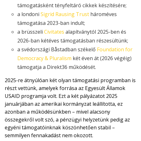
támogatásként tényfeltáró cikkek készítésére;
a londoni
Sigrid Rausing Trust
hároméves
támogatása 2023-ban indult;
a brüsszeli
Civitates
alapítványtól 2025-ben és
2026-ban kétéves támogatásban részesültünk;
a svédországi Båstadban székelő
Foundation for
Democracy & Pluralism
két éven át (2026 végéig)
támogatja a Direkt36 működését.
2025-re átnyúlóan két olyan támogatási programban is
részt vettünk, amelyek forrása az Egyesült Államok
USAID programja volt. Ezt a két pályázatot 2025
januárjában az amerikai kormányzat leállította, ez
azonban a működésünkben – mivel alacsony
összegekről volt szó, a pénzügyi helyzetünk pedig az
egyéni támogatóinknak köszönhetően stabil –
semmilyen fennakadást nem okozott.