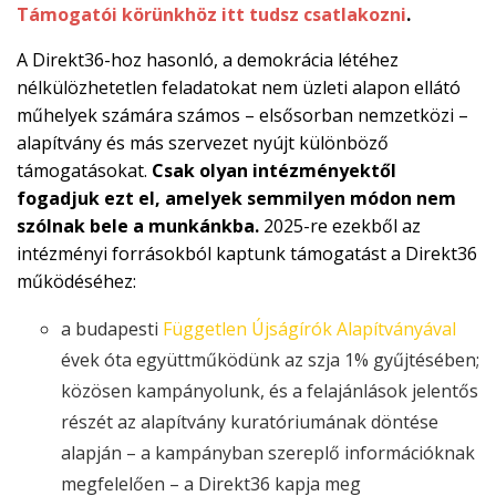
Támogatói körünkhöz itt tudsz csatlakozni
.

A Direkt36-hoz hasonló, a demokrácia létéhez
EN
nélkülözhetetlen feladatokat nem üzleti alapon ellátó

műhelyek számára számos – elsősorban nemzetközi –
alapítvány és más szervezet nyújt különböző
támogatásokat.
Csak olyan intézményektől
CSATLAKOZZ
fogadjuk ezt el, amelyek semmilyen módon nem
A
szólnak bele a munkánkba.
2025-re ezekből az
TÁMOGATÓI
intézményi forrásokból kaptunk támogatást a Direkt36
KÖRHÖZ!
működéséhez:
a budapesti
Független Újságírók Alapítványával
évek óta együttműködünk az szja 1% gyűjtésében;
közösen kampányolunk, és a felajánlások jelentős
részét az alapítvány kuratóriumának döntése
alapján – a kampányban szereplő információknak
megfelelően – a Direkt36 kapja meg