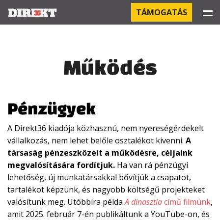
☰
TÁMOGATÁS
PROJEKTEK
Működés
KÓRHÁZI FERTŐZÉSEK
ORBÁN ÉS A GAZDASÁG
Pénzügyek
KÍNAI NEGYED
A Direkt36 kiadója közhasznú, nem nyereségérdekelt
vállalkozás, nem lehet belőle osztalékot kivenni.
A
OROSZ KAPCSOLATOK
társaság pénzeszközeit a működésre, céljaink
megvalósítására fordítjuk.
Ha van rá pénzügyi
PEGASUS-MEGFIGYELÉSEK
lehetőség, új munkatársakkal bővítjük a csapatot,
tartalékot képzünk, és nagyobb költségű projekteket
AZ ORBÁN CSALÁD ÜZLETEI
valósítunk meg. Utóbbira példa
A dinasztia
című filmünk
,
amit 2025. február 7-én publikáltunk a YouTube-on, és
OFFSHORE TITKOK