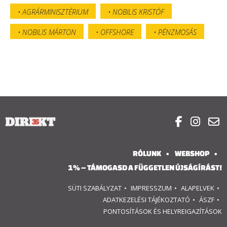
AGRÁRMINISZTÉRIUM
NOBILIS KRISTÓF
NOBILIS MÁRTON
OFFSHORE
PÉNZMOSÁS



RÓLUNK
WEBSHOP
1% – TÁMOGASD A FÜGGETLEN ÚJSÁGÍRÁST!
SÜTI SZABÁLYZAT
IMPRESSZUM
ALAPELVEK
ADATKEZELÉSI TÁJÉKOZTATÓ
ÁSZF
PONTOSÍTÁSOK ÉS HELYREIGAZÍTÁSOK