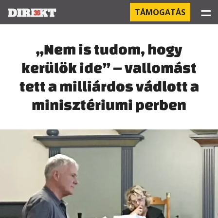
☰
TÁMOGATÁS
PROJEKTEK
„Nem is tudom, hogy
kerülök ide” – vallomást
KÓRHÁZI FERTŐZÉSEK
tett a milliárdos vádlott a
ORBÁN ÉS A GAZDASÁG
minisztériumi perben
KÍNAI NEGYED
OROSZ KAPCSOLATOK
PEGASUS-MEGFIGYELÉSEK
AZ ORBÁN CSALÁD ÜZLETEI
OFFSHORE TITKOK