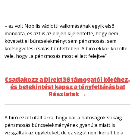
– ez volt Nobilis vádlotti vallomásának egyik első
mondata, és azt is az elején kijelentette, hogy nem
követett el bűncselekményt sem pénzmosás, sem
költségvetési csalás bűntettében. A bíró ekkor közölte
vele, hogy „a pénzmosás most el lett felejtve”.
Csatlakozz a Direkt36 támogatói köréhez,
és betekintést kapsz a tényfeltárásba!
Részletek →
A bíró ezzel utalt arra, hogy bár a hatóságok sokáig
pénzmosás bűncselekményének gyanúja miatt is
vizsgálták az ügyleteket, de ez végül nem került be a