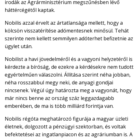
irodák az Agrárminisztérium megszűnésben lévő
háttércégétől kaptak.
Nobilis azzal érvelt az ártatlansága mellett, hogy a
kölcsön visszatérítése adómentesnek minősül. Tehát
szerinte nem kellett semmilyen adóterhet befizetnie az
ügylet után.
Nobilist a havi jövedelméről és a vagyoni helyzetéről is
kérdezte a bíróság, de ezekre a kérdésekre nem tudott
egyértelműen válaszolni. Állítása szerint néha jobban,
néha rosszabbul megy neki, de anyagi gondjai
nincsenek. Végül úgy határozta meg a vagyonát, hogy
már nincs benne az ország száz leggazdagabb
emberében, de ma is több milliárd forintja van.
Nobilis régóta meghatározó figurája a magyar üzleti
életnek, dolgozott a pénzügyi szektorban, és voltak
befektetései az ingatlanpiacon és az agráriumban is. A