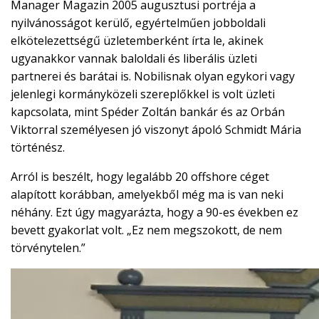
Manager Magazin 2005 augusztusi portréja a
nyilvánosságot kerülő, egyértelműen jobboldali
elkötelezettségű üzletemberként írta le, akinek
ugyanakkor vannak baloldali és liberális üzleti
partnerei és barátai is. Nobilisnak olyan egykori vagy
jelenlegi kormányközeli szereplőkkel is volt üzleti
kapcsolata, mint Spéder Zoltán bankár és az Orbán
Viktorral személyesen jó viszonyt ápoló Schmidt Mária
történész.
Arról is beszélt, hogy legalább 20 offshore céget
alapított korábban, amelyekből még ma is van neki
néhány. Ezt úgy magyarázta, hogy a 90-es években ez
bevett gyakorlat volt. „Ez nem megszokott, de nem
törvénytelen.”