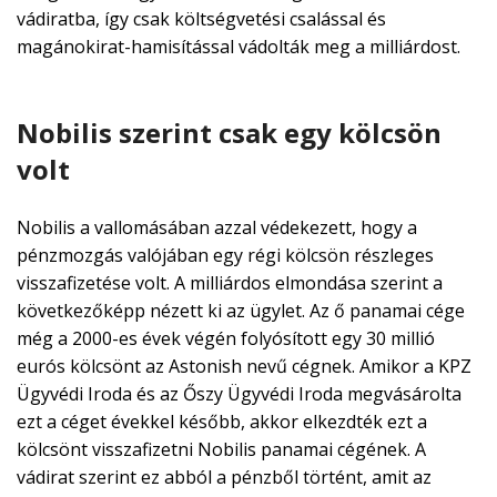
vádiratba, így csak költségvetési csalással és
magánokirat-hamisítással vádolták meg a milliárdost.
Nobilis szerint csak egy kölcsön
volt
Nobilis a vallomásában azzal védekezett, hogy a
pénzmozgás valójában egy régi kölcsön részleges
visszafizetése volt. A milliárdos elmondása szerint a
következőképp nézett ki az ügylet. Az ő panamai cége
még a 2000-es évek végén folyósított egy 30 millió
eurós kölcsönt az Astonish nevű cégnek. Amikor a KPZ
Ügyvédi Iroda és az Őszy Ügyvédi Iroda megvásárolta
ezt a céget évekkel később, akkor elkezdték ezt a
kölcsönt visszafizetni Nobilis panamai cégének. A
vádirat szerint ez abból a pénzből történt, amit az