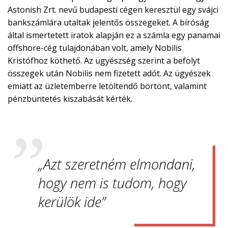
Astonish Zrt. nevű budapesti cégen keresztül egy svájci
bankszámlára utaltak jelentős összegeket. A bíróság
által ismertetett iratok alapján ez a számla egy panamai
offshore-cég tulajdonában volt, amely Nobilis
Kristófhoz köthető. Az ügyészség szerint a befolyt
összegek után Nobilis nem fizetett adót. Az ügyészek
emiatt az üzletemberre letöltendő börtönt, valamint
pénzbüntetés kiszabását kérték.
„Azt szeretném elmondani,
hogy nem is tudom, hogy
kerülök ide”