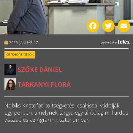
RÓLUNK
Facebook
Twitter
E
ALAPELVEK
CSAPAT
2025. JANUÁR 17.
OFFSHORE TITKOK
MŰKÖDÉS
SZŐKE DÁNIEL
,
TÁMOGATÁS
TARKANYI FLORA
1%
WEBSHOP
Nobilis Kristófot költségvetési csalással vádolják
egy perben, amelynek tárgya egy állítólag milliárdos

visszaélés az Agrárminisztériumban.
