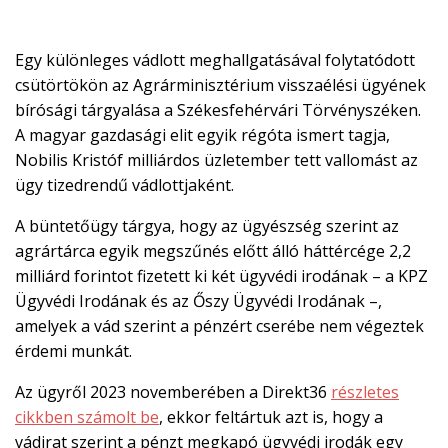

EN
Egy különleges vádlott meghallgatásával folytatódott

csütörtökön az Agrárminisztérium visszaélési ügyének
bírósági tárgyalása a Székesfehérvári Törvényszéken.
A magyar gazdasági elit egyik régóta ismert tagja,
Nobilis Kristóf milliárdos üzletember tett vallomást az
CSATLAKOZZ
ügy tizedrendű vádlottjaként.
A
TÁMOGATÓI
A büntetőügy tárgya, hogy az ügyészség szerint az
KÖRHÖZ!
agrártárca egyik megszűnés előtt álló háttércége 2,2
milliárd forintot fizetett ki két ügyvédi irodának – a KPZ
Ügyvédi Irodának és az Őszy Ügyvédi Irodának –,
amelyek a vád szerint a pénzért cserébe nem végeztek
érdemi munkát.
Az ügyről 2023 novemberében a Direkt36
részletes
cikkben számolt be
, ekkor feltártuk azt is, hogy a
vádirat szerint a pénzt megkapó ügyvédi irodák egy