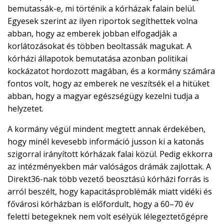
bemutassák-e, mi történik a kórházak falain belül.
Egyesek szerint az ilyen riportok segíthettek volna
abban, hogy az emberek jobban elfogadják a
korlátozásokat és többen beoltassák magukat. A
kórházi állapotok bemutatása azonban politikai
kockázatot hordozott magában, és a kormány számára
fontos volt, hogy az emberek ne veszítsék el a hitüket
abban, hogy a magyar egészségügy kezelni tudja a
helyzetet.
A kormány végül mindent megtett annak érdekében,
hogy minél kevesebb információ jusson ki a katonás
szigorral irányított kórházak falai közül. Pedig ekkorra
az intézményekben már valóságos drámák zajlottak. A
Direkt36-nak több vezető beosztású kórházi forrás is
arról beszélt, hogy kapacitásproblémák miatt vidéki és
fővárosi kórházban is előfordult, hogy a 60–70 év
feletti betegeknek nem volt esélyük lélegeztetőgépre