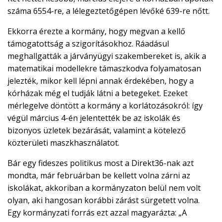
száma 6554-re, a lélegeztetőgépen lévőké 639-re nőtt.
Ekkorra érezte a kormány, hogy megvan a kellő
támogatottság a szigorításokhoz. Ráadásul
meghallgatták a járványügyi szakembereket is, akik a
matematikai modellekre támaszkodva folyamatosan
jelezték, mikor kell lépni annak érdekében, hogy a
kórházak még el tudják látni a betegeket. Ezeket
mérlegelve döntött a kormány a korlátozásokról: így
végül március 4-én jelentették be az iskolák és
bizonyos üzletek bezárását, valamint a kötelező
közterületi maszkhasználatot.
Bár egy fideszes politikus most a Direkt36-nak azt
mondta, már februárban be kellett volna zárni az
iskolákat, akkoriban a kormányzaton belül nem volt
olyan, aki hangosan korábbi zárást sürgetett volna.
Egy kormányzati forrás ezt azzal magyarázta: „A