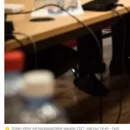
Orbán Viktor kórházigazgatókkal egyeztet 2021. március 14-én – Fotó: