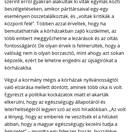
szerint erről gyakran alakultak ki viták egymás közti
beszélgetéseken, amikor párttársaival egy-egy
eseményen összetalálkoztak, és „voltak kritikák a
központ felé”. Többen azzal érveltek, hogy ha
bemutathatnák a kórházakban zajló küzdelmet, az
több embert meggyőzhetne a lezárások és az oltás
fontosságáról. De olyan érvek is felmerültek, hogy a
valóság nem is olyan borzasztó, mint ahogy azt sokan
képzelik, ezért be lehetne engedni az újságírókat a
kórházakba.
Végül a kormány mégis a kórházak nyilvánosságtól
való elzárása mellett döntött, aminek több oka is volt.
Egyrészt a politikai kockázatok miatt el akarták
elkerülni, hogy az egészségügy állapotáról és
leterheltségéről legyen szó az esti híradókban. „Az volt
a lényeg, hogy az emberek ne veszítsék el a hitüket
abban, hogy a magyar egészségügy kezelni tudja a
helyzetet” – mondta egy fideszes forrás, hozzátéve,