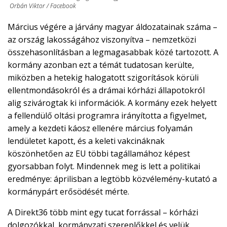
Orbán Viktor / Facebook
Március végére a járvány magyar áldozatainak száma –
az ország lakosságához viszonyítva – nemzetközi
összehasonlításban a legmagasabbak közé tartozott. A
kormány azonban ezt a témát tudatosan kerülte,
miközben a hetekig halogatott szigorítások körüli
ellentmondásokról és a drámai kórházi állapotokról
alig szivárogtak ki információk. A kormány ezek helyett
a fellendülő oltási programra irányította a figyelmet,
amely a kezdeti káosz ellenére március folyamán
lendületet kapott, és a keleti vakcináknak
köszönhetően az EU többi tagállamához képest
gyorsabban folyt. Mindennek meg is lett a politikai
eredménye: áprilisban a legtöbb közvélemény-kutató a
kormánypárt erősödését mérte.
A Direkt36 több mint egy tucat forrással – kórházi
dolgozókkal, kormányzati szereplőkkel és velük