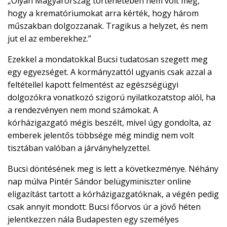
„Olyan Magyarország történetében nem volt még,
hogy a krematóriumokat arra kérték, hogy három
műszakban dolgozzanak. Tragikus a helyzet, és nem
jut el az emberekhez.”
Ezekkel a mondatokkal Bucsi tudatosan szegett meg
egy egyezséget. A kormányzattól ugyanis csak azzal a
feltétellel kapott felmentést az egészségügyi
dolgozókra vonatkozó szigorú nyilatkozatstop alól, ha
a rendezvényen nem mond számokat. A
kórházigazgató mégis beszélt, mivel úgy gondolta, az
emberek jelentős többsége még mindig nem volt
tisztában valóban a járványhelyzettel.
Bucsi döntésének meg is lett a következménye. Néhány
nap múlva Pintér Sándor belügyminiszter online
eligazítást tartott a kórházigazgatóknak, a végén pedig
csak annyit mondott: Bucsi főorvos úr a jövő héten
jelentkezzen nála Budapesten egy személyes