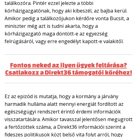
találkozóra. Pintér ezzel jelezte a többi
kórházigazgatónak, hogy aki kibeszél, az bajba kerül.
Amikor pedig a találkozójukon kérdőre vonta Bucsit, a
miniszter még azt is tudni akarta, hogy a
kórházigazgató maga döntött-e az egyezség
felrúgásáról, vagy erre engedélyt kapott-e valakitől.
Fontos neked az ilyen ügyek feltárása?
Csatlakozz a Direkt36 támogatói köréhez!
Ez az epizód is mutatja, hogy a kormány a járvány
harmadik hulláma alatt mennyi energiát fordított az
egészségügyi rendszert érintő érdemi információk
visszatartására. Amikor tavasszal jelentősen megugrott
a fertőzöttek száma, a Direkt36 információi szerint a
fideszes politikusok közt belső vita folyt arról, hogy