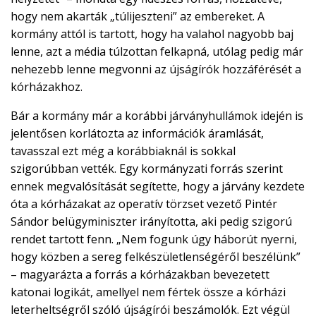
hogy nem akarták „túlijeszteni” az embereket. A
kormány attól is tartott, hogy ha valahol nagyobb baj
lenne, azt a média túlzottan felkapná, utólag pedig már
nehezebb lenne megvonni az újságírók hozzáférését a
kórházakhoz.
Bár a kormány már a korábbi járványhullámok idején is
jelentősen korlátozta az információk áramlását,
tavasszal ezt még a korábbiaknál is sokkal
szigorúbban vették. Egy kormányzati forrás szerint
ennek megvalósítását segítette, hogy a járvány kezdete
óta a kórházakat az operatív törzset vezető Pintér
Sándor belügyminiszter irányította, aki pedig szigorú
rendet tartott fenn. „Nem fogunk úgy háborút nyerni,
hogy közben a sereg felkészületlenségéről beszélünk”
– magyarázta a forrás a kórházakban bevezetett
katonai logikát, amellyel nem fértek össze a kórházi
leterheltségről szóló újságírói beszámolók. Ezt végül