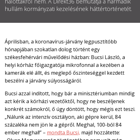
halottakról nem. A Direkt36 bemutatja a harmadik

hullám kormányzati kezelésének háttértörténetét.
EN

Áprilisban, a koronavírus-járvány legpusztítóbb
hónapjában szokatlan dolog történt egy
CSATLAKOZZ
székesfehérvári művelődési házban: Bucsi László, a
A
helyi kórház főigazgatója mikrofonnal a kezében a
TÁMOGATÓI
kamerák elé állt, és meglepő őszinteséggel kezdett
KÖRHÖZ!
beszélni a járvány súlyosságáról.
Bucsi azzal indított, hogy bár a minisztériumban mindig
azt kérik a kórházi vezetőktől, hogy ne beszéljenek
konkrét számokról, ő úgy döntött, hogy mégis ezt teszi.
„Nálunk az intenzív osztályon, aki gépre kerül, 84
százaléka nem jön le a gépről. Meghal, 100-ból 84
ember meghal!” –
mondta Bucsi,
majd hozzátette: