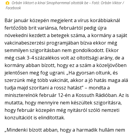
Orbán Viktort a kínai Sinopharmmal oltották be – Fotó: Orbán Viktor /
Facebook
Bár január közepén megjelent a vírus korábbiaknál
fertőzőbb brit variánsa, februártól pedig újra
növekedni kezdett a betegek száma, a kormány a saját
vakcinabeszerzési programjában bízva ekkor még
semmilyen szigorításban nem gondolkodott. Ekkor
még csak 3-4 százalékos volt az oltottsági arány, de a
kormány abban bízott, hogy ez a szám a közeljövőben
jelentősen meg fog ugrani. „Ha gyorsan oltunk, és
szerzünk még több vakcinát, akkor a jó hatás maga alá
tudja majd szorítani a rossz hatást” – mondta a
miniszterelnök február 12-én a Kossuth Rádióban. Az is
mutatta, hogy mennyire nem készültek szigorításra,
hogy február közepén még nyitásról szóló nemzeti
konzultációt is elindítottak.
„Mindenki bízott abban, hogy a harmadik hullám nem