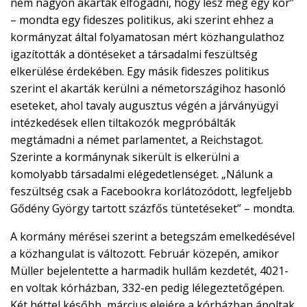
nem nagyon akarták elfogadni, hogy lesz még egy kör”
– mondta egy fideszes politikus, aki szerint ehhez a
kormányzat által folyamatosan mért közhangulathoz
igazították a döntéseket a társadalmi feszültség
elkerülése érdekében. Egy másik fideszes politikus
szerint el akarták kerülni a németországihoz hasonló
eseteket, ahol tavaly augusztus végén a járványügyi
intézkedések ellen tiltakozók megpróbálták
megtámadni a német parlamentet, a Reichstagot.
Szerinte a kormánynak sikerült is elkerülni a
komolyabb társadalmi elégedetlenséget. „Nálunk a
feszültség csak a Facebookra korlátozódott, legfeljebb
Gődény György tartott százfős tüntetéseket” – mondta.
A kormány mérései szerint a betegszám emelkedésével
a közhangulat is változott. Február közepén, amikor
Müller bejelentette a harmadik hullám kezdetét, 4021-
en voltak kórházban, 332-en pedig lélegeztetőgépen.
Két héttel később, március elejére a kórházban ápoltak