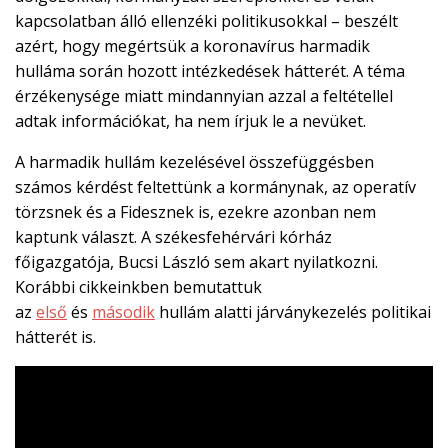
kapcsolatban álló ellenzéki politikusokkal – beszélt
azért, hogy megértsük a koronavírus harmadik
hulláma során hozott intézkedések hátterét. A téma
érzékenysége miatt mindannyian azzal a feltétellel
adtak információkat, ha nem írjuk le a nevüket.
A harmadik hullám kezelésével összefüggésben
számos kérdést feltettünk a kormánynak, az operatív
törzsnek és a Fidesznek is, ezekre azonban nem
kaptunk választ. A székesfehérvári kórház
főigazgatója, Bucsi László sem akart nyilatkozni.
Korábbi cikkeinkben bemutattuk
az
első
és
második
hullám alatti járványkezelés politikai
hátterét is.