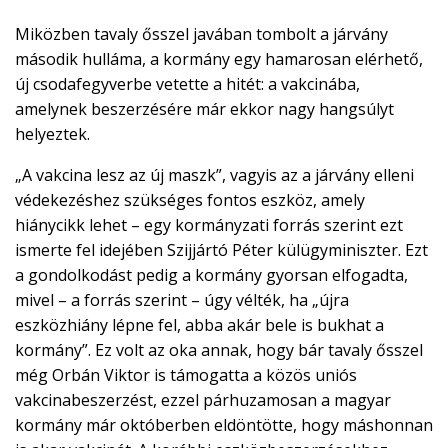
Miközben tavaly ősszel javában tombolt a járvány
második hulláma, a kormány egy hamarosan elérhető,
új csodafegyverbe vetette a hitét: a vakcinába,
amelynek beszerzésére már ekkor nagy hangsúlyt
helyeztek.
„A vakcina lesz az új maszk”, vagyis az a járvány elleni
védekezéshez szükséges fontos eszköz, amely
hiánycikk lehet – egy kormányzati forrás szerint ezt
ismerte fel idejében Szijjártó Péter külügyminiszter. Ezt
a gondolkodást pedig a kormány gyorsan elfogadta,
mivel – a forrás szerint – úgy vélték, ha „újra
eszközhiány lépne fel, abba akár bele is bukhat a
kormány”. Ez volt az oka annak, hogy bár tavaly ősszel
még Orbán Viktor is támogatta a közös uniós
vakcinabeszerzést, ezzel párhuzamosan a magyar
kormány már októberben eldöntötte, hogy máshonnan