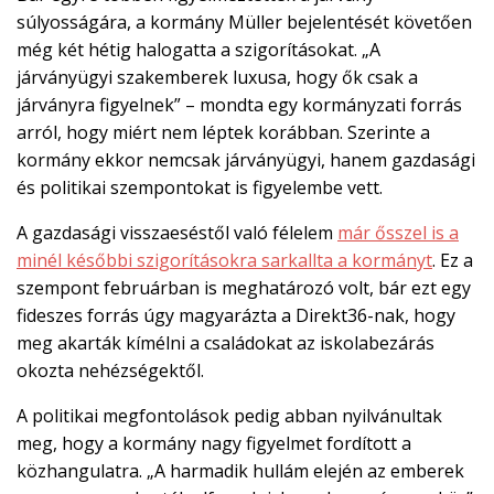
súlyosságára, a kormány Müller bejelentését követően
még két hétig halogatta a szigorításokat. „A
járványügyi szakemberek luxusa, hogy ők csak a
járványra figyelnek” – mondta egy kormányzati forrás
arról, hogy miért nem léptek korábban. Szerinte a
kormány ekkor nemcsak járványügyi, hanem gazdasági
és politikai szempontokat is figyelembe vett.
A gazdasági visszaeséstől való félelem
már ősszel is a
minél későbbi szigorításokra sarkallta a kormányt
. Ez a
szempont februárban is meghatározó volt, bár ezt egy
fideszes forrás úgy magyarázta a Direkt36-nak, hogy
meg akarták kímélni a családokat az iskolabezárás
okozta nehézségektől.
A politikai megfontolások pedig abban nyilvánultak
meg, hogy a kormány nagy figyelmet fordított a
közhangulatra. „A harmadik hullám elején az emberek