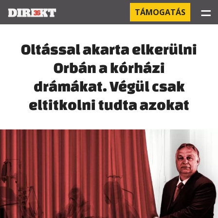
☰
TÁMOGATÁS
PROJEKTEK
Oltással akarta elkerülni
Orbán a kórházi
KÓRHÁZI FERTŐZÉSEK
drámákat. Végül csak
ORBÁN ÉS A GAZDASÁG
eltitkolni tudta azokat
KÍNAI NEGYED
OROSZ KAPCSOLATOK
PEGASUS-MEGFIGYELÉSEK
AZ ORBÁN CSALÁD ÜZLETEI
OFFSHORE TITKOK