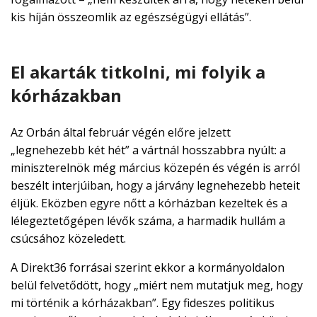
kis híján összeomlik az egészségügyi ellátás”.
El akarták titkolni, mi folyik a
kórházakban
Az Orbán által február végén előre jelzett
„legnehezebb két hét” a vártnál hosszabbra nyúlt: a
miniszterelnök még március közepén és végén is arról
beszélt interjúiban, hogy a járvány legnehezebb heteit
éljük. Eközben egyre nőtt a kórházban kezeltek és a
lélegeztetőgépen lévők száma, a harmadik hullám a
csúcsához közeledett.
A Direkt36 forrásai szerint ekkor a kormányoldalon
belül felvetődött, hogy „miért nem mutatjuk meg, hogy
mi történik a kórházakban”. Egy fideszes politikus