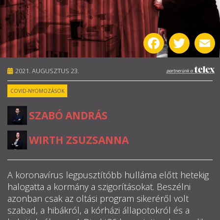
RÓLUNK
Facebook
Twitter
E
ALAPELVEK
CSAPAT
2021. AUGUSZTUS 23.
COVID-NYOMOZÁSOK
MŰKÖDÉS
SZABÓ ANDRÁS
,
TÁMOGATÁS
WIRTH ZSUZSANNA
1%
WEBSHOP
A koronavírus legpusztítóbb hulláma előtt hetekig
halogatta a kormány a szigorításokat. Beszélni

azonban csak az oltási program sikeréről volt
szabad, a hibákról, a kórházi állapotokról és a
