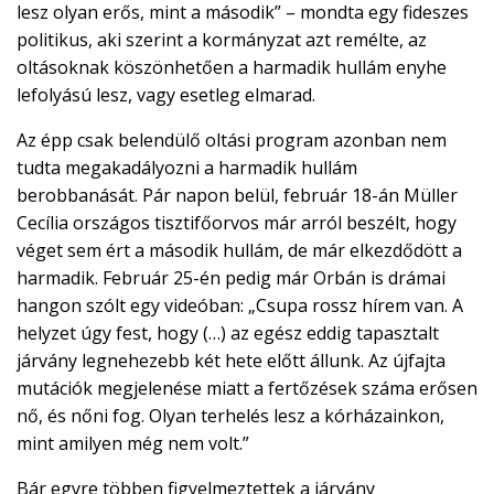
lesz olyan erős, mint a második” – mondta egy fideszes
politikus, aki szerint a kormányzat azt remélte, az
oltásoknak köszönhetően a harmadik hullám enyhe
lefolyású lesz, vagy esetleg elmarad.
Az épp csak belendülő oltási program azonban nem
tudta megakadályozni a harmadik hullám
berobbanását. Pár napon belül, február 18-án Müller
Cecília országos tisztifőorvos már arról beszélt, hogy
véget sem ért a második hullám, de már elkezdődött a
harmadik. Február 25-én pedig már Orbán is drámai
hangon szólt egy videóban: „Csupa rossz hírem van. A
helyzet úgy fest, hogy (…) az egész eddig tapasztalt
járvány legnehezebb két hete előtt állunk. Az újfajta
mutációk megjelenése miatt a fertőzések száma erősen
nő, és nőni fog. Olyan terhelés lesz a kórházainkon,
mint amilyen még nem volt.”
Bár egyre többen figyelmeztettek a járvány