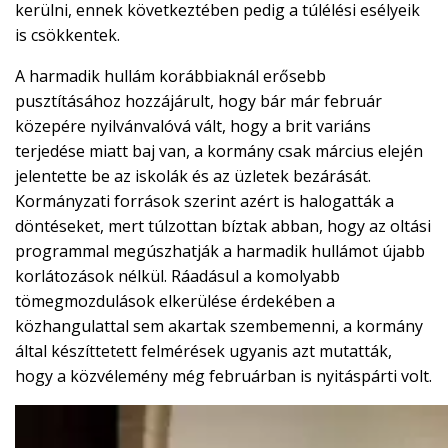
kerülni, ennek következtében pedig a túlélési esélyeik
is csökkentek.
A harmadik hullám korábbiaknál erősebb
pusztításához hozzájárult, hogy bár már február
közepére nyilvánvalóvá vált, hogy a brit variáns
terjedése miatt baj van, a kormány csak március elején
jelentette be az iskolák és az üzletek bezárását.
Kormányzati források szerint azért is halogatták a
döntéseket, mert túlzottan bíztak abban, hogy az oltási
programmal megúszhatják a harmadik hullámot újabb
korlátozások nélkül. Ráadásul a komolyabb
tömegmozdulások elkerülése érdekében a
közhangulattal sem akartak szembemenni, a kormány
által készíttetett felmérések ugyanis azt mutatták,
hogy a közvélemény még februárban is nyitáspárti volt.