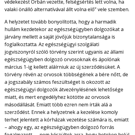
védekezést Orbán vezette, felségsértés lett volna, ha
valaki önálló alternatívával állt volna elő” vele szemben.
A helyzetet tovább bonyolította, hogy a harmadik
hullám kezdetekor az egészségügyben dolgozókat a
járvány mellett a saját jövőjük bizonytalansága is
foglalkoztatta. Az egészségügyi szolgálati
jogviszonyról szóló törvény szerint ugyanis az állami
egészségügyben dolgozó orvosoknak és ápolónak
március 1-ig kellett aláírniuk az új szerződésüket. A
törvény révén az orvosok többségének a bére nőtt, de
a jogszabály számos feszültséget is okozott az
egészségügyi dolgozók átvezénylésének lehetősége
miatt, és mert engedélyhez kötötte az orvosok
másodállását. Emiatt több ezren nem írták alá a
szerződést. Ennek a helyzetnek a kezelése komoly
terhet jelentett a kórházak vezetése számára is, emiatt
– ahogy egy, az egészségügyben dolgozó forrás
fogalmazott – „nem készültek arra, hogy heteken belül