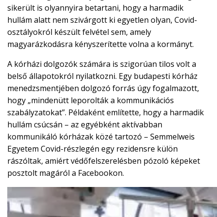
sikerült is olyannyira betartani, hogy a harmadik
hullám alatt nem szivárgott ki egyetlen olyan, Covid-
osztályokról készült felvétel sem, amely
magyarázkodásra kényszerítette volna a kormányt.
A kórházi dolgozók számára is szigorúan tilos volt a
belső állapotokról nyilatkozni. Egy budapesti kórház
menedzsmentjében dolgozó forrás úgy fogalmazott,
hogy „mindenütt leporolták a kommunikációs
szabályzatokat”. Példaként említette, hogy a harmadik
hullám csúcsán – az egyébként aktívabban
kommunikáló kórházak közé tartozó – Semmelweis
Egyetem Covid-részlegén egy rezidensre külön
rászóltak, amiért védőfelszerelésben pózoló képeket
posztolt magáról a Facebookon.