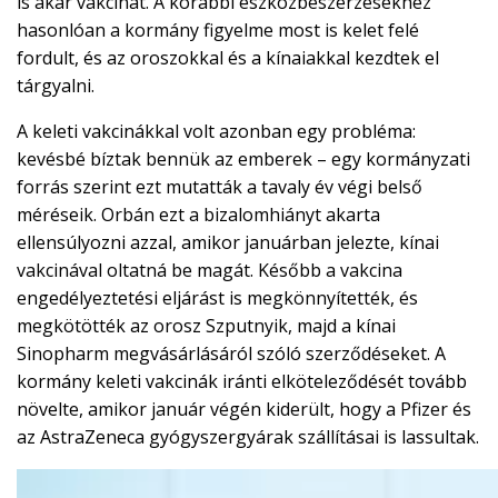
is akar vakcinát. A korábbi eszközbeszerzésekhez
hasonlóan a kormány figyelme most is kelet felé
fordult, és az oroszokkal és a kínaiakkal kezdtek el
tárgyalni.
A keleti vakcinákkal volt azonban egy probléma:
kevésbé bíztak bennük az emberek – egy kormányzati
forrás szerint ezt mutatták a tavaly év végi belső
méréseik. Orbán ezt a bizalomhiányt akarta
ellensúlyozni azzal, amikor januárban jelezte, kínai
vakcinával oltatná be magát. Később a vakcina
engedélyeztetési eljárást is megkönnyítették, és
megkötötték az orosz Szputnyik, majd a kínai
Sinopharm megvásárlásáról szóló szerződéseket. A
kormány keleti vakcinák iránti elköteleződését tovább
növelte, amikor január végén kiderült, hogy a Pfizer és
az AstraZeneca gyógyszergyárak szállításai is lassultak.