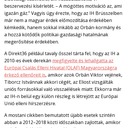
beszervezési kísérletét. – A mögöttes motiváció az, ami
igazán gáz.” Vagyis úgy érezte, hogy az IH Brüsszelben
már nem a magyar érdek előmozdítása érdekében
kémkedik, hanem sokkal inkább az Orbán-kormány és
a hozzá kötődők politikai-gazdasági hatalmának
megerősítése érdekében.
A Direkt36 például tavaly ősszel tárta fel, hogy az IH a
2010-es évek derekán
megfigyelte és lehallgatta az
Európai Csalás Elleni Hivatal (OLAF) Magyarországra
érkező ellenőreit is
, amikor azok Orbán Viktor vejének,
Tiborcz Istvánnak akkori cégét, az Eliost vizsgálták
uniós forrásokkal való visszaélések miatt. Ekkorra már
az IH-n belül egy külön részleg is létrejött az Európai
Unió elleni hírszerzésre.
A mostani cikkben bemutatott újabb esetek szintén
abban a 2012–2018 közti időszakban zajlottak, amikor