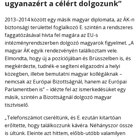
ugyanazért a célért dolgozunk”
2013–2014 között egy másik magyar diplomata, az ÁK-n
biztonsági területtel foglalkozó E. szintén a rendszeres
faggatózásával hívta fel magára az EU-s
intézményrendszerben dolgozó magyarok figyelmet. „A
magyar ÁK egyik rendezvényén találkoztam vele.
Elmondta, hogy új a pozíciójában és Brüsszelben is, és
megkérdezte, tudnék-e segíteni eligazodni a helyi
közegben, illetve bemutatni magyar kollégáknak –
nemcsak az Európai Bizottságnál, hanem az Európai
Parlamentben is” – idézte fel az ismerkedésüket egy
másik, szintén a Bizottságnál dolgozó magyar
tisztviselő.
„Telefonszámot cseréltünk, és E. ezután kitartóan
erőltette, hogy találkozzunk kávéra. Néhányszor össze
is ültünk. Eleinte azt hittem, előbb-utóbb valamilyen