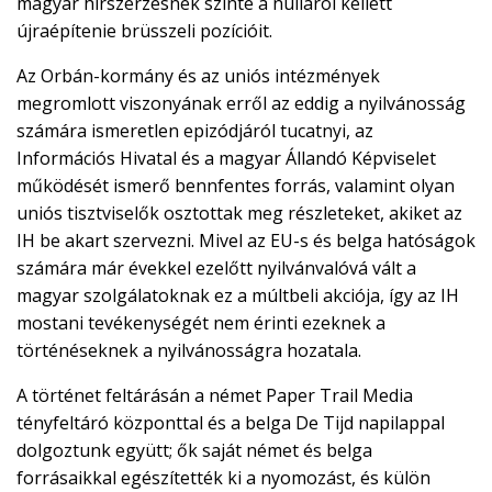
magyar hírszerzésnek szinte a nulláról kellett
újraépítenie brüsszeli pozícióit.
Az Orbán-kormány és az uniós intézmények
megromlott viszonyának erről az eddig a nyilvánosság
számára ismeretlen epizódjáról tucatnyi, az
Információs Hivatal és a magyar Állandó Képviselet
működését ismerő bennfentes forrás, valamint olyan
uniós tisztviselők osztottak meg részleteket, akiket az
IH be akart szervezni. Mivel az EU-s és belga hatóságok
számára már évekkel ezelőtt nyilvánvalóvá vált a
magyar szolgálatoknak ez a múltbeli akciója, így az IH
mostani tevékenységét nem érinti ezeknek a
történéseknek a nyilvánosságra hozatala.
A történet feltárásán a német Paper Trail Media
tényfeltáró központtal és a belga De Tijd napilappal
dolgoztunk együtt; ők saját német és belga
forrásaikkal egészítették ki a nyomozást, és külön