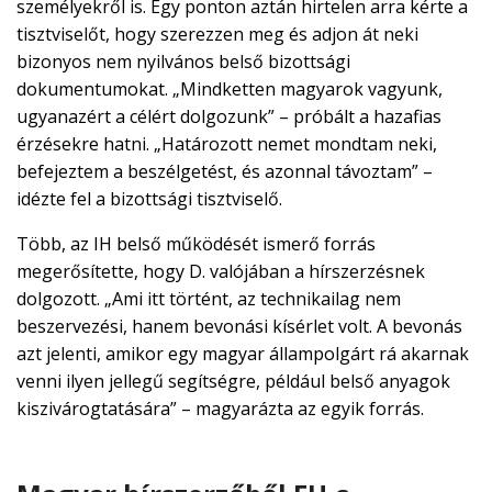
személyekről is. Egy ponton aztán hirtelen arra kérte a
tisztviselőt, hogy szerezzen meg és adjon át neki
bizonyos nem nyilvános belső bizottsági
dokumentumokat. „Mindketten magyarok vagyunk,
ugyanazért a célért dolgozunk” – próbált a hazafias
érzésekre hatni. „Határozott nemet mondtam neki,
befejeztem a beszélgetést, és azonnal távoztam” –
idézte fel a bizottsági tisztviselő.
Több, az IH belső működését ismerő forrás
megerősítette, hogy D. valójában a hírszerzésnek
dolgozott. „Ami itt történt, az technikailag nem
beszervezési, hanem bevonási kísérlet volt. A bevonás
azt jelenti, amikor egy magyar állampolgárt rá akarnak
venni ilyen jellegű segítségre, például belső anyagok
kiszivárogtatására” – magyarázta az egyik forrás.