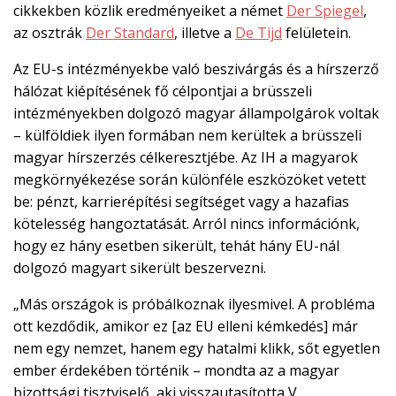
cikkekben közlik eredményeiket a német
Der Spiegel
,
az osztrák
Der Standard
, illetve a
De Tijd
felületein.
Az EU-s intézményekbe való beszivárgás és a hírszerző
hálózat kiépítésének fő célpontjai a brüsszeli
intézményekben dolgozó magyar állampolgárok voltak
– külföldiek ilyen formában nem kerültek a brüsszeli
magyar hírszerzés célkeresztjébe. Az IH a magyarok
megkörnyékezése során különféle eszközöket vetett
be: pénzt, karrierépítési segítséget vagy a hazafias
kötelesség hangoztatását. Arról nincs információnk,
hogy ez hány esetben sikerült, tehát hány EU-nál
dolgozó magyart sikerült beszervezni.
„Más országok is próbálkoznak ilyesmivel. A probléma
ott kezdődik, amikor ez [az EU elleni kémkedés] már
nem egy nemzet, hanem egy hatalmi klikk, sőt egyetlen
ember érdekében történik – mondta az a magyar
bizottsági tisztviselő, aki visszautasította V.