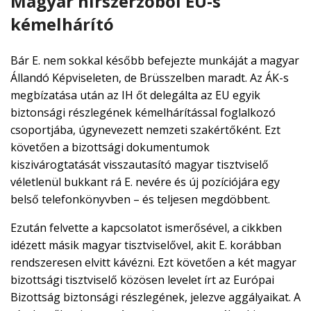
Magyar hírszerzőből EU-s
kémelhárító
Bár E. nem sokkal később befejezte munkáját a magyar
Állandó Képviseleten, de Brüsszelben maradt. Az ÁK-s
megbízatása után az IH őt delegálta az EU egyik
biztonsági részlegének kémelhárítással foglalkozó
csoportjába, úgynevezett nemzeti szakértőként. Ezt
követően a bizottsági dokumentumok
kiszivárogtatását visszautasító magyar tisztviselő
véletlenül bukkant rá E. nevére és új pozíciójára egy
belső telefonkönyvben – és teljesen megdöbbent.
Ezután felvette a kapcsolatot ismerősével, a cikkben
idézett másik magyar tisztviselővel, akit E. korábban
rendszeresen elvitt kávézni. Ezt követően a két magyar
bizottsági tisztviselő közösen levelet írt az Európai
Bizottság biztonsági részlegének, jelezve aggályaikat. A