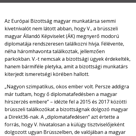

EN
Az Európai Bizottság magyar munkatársa semmi

kivetnivalót nem látott abban, hogy V., a brüsszeli
magyar Állandó Képviselet (ÁK) megnyerő modorú
diplomatája rendszeresen találkozni hívja. Félévente,
CSATLAKOZZ
néha háromhavonta találkoztak, jellemzően
A
parkokban. V.-t nemcsak a bizottsági ügyek érdekelték,
TÁMOGATÓI
hanem bármiféle pletyka, amit a bizottsági munkatárs
KÖRHÖZ!
kiterjedt ismeretségi körében hallott.
„Nagyon szimpatikus, okos ember volt. Persze addigra
már tudtam, hogy ő diplomatafedésben a magyar
hírszerzés embere” – idézte fel a 2015 és 2017 közötti
brüsszeli találkozókat a bizottságnak dolgozó magyar
a Direkt36-nak. A „diplomatafedésen” azt értette a
forrás, hogy V. hivatalosan a külügy tisztviselőjeként
dolgozott ugyan Brüsszelben, de valójában a magyar