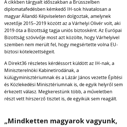
A cikkben tárgyalt időszakban a Brüsszelben
diplomatafedésben kémkedő IH-sok hivatalosan a
magyar Állandó Képviseleten dolgoztak, amelynek
vezetője 2015–2019 között az a Várhelyi Olivér volt, aki
2019 óta a Bizottság tagja uniós biztosként. Az Európai
Bizottság szóvivője most azt közölte, hogy Várhelyivel
szemben nem merült fel, hogy megsértette volna EU-
biztosi kötelezettségeit.
A Direkt36 részletes kérdéssort küldött az IH-nak, a
Miniszterelnöki Kabinetirodának, a
külügyminisztériumnak és a Lázár János vezette Építési
és Közlekedési Minisztériumnak is, de egyik helyről sem
érkezett válasz. Megkerestünk több, a műveletben
részt vett hírszerző tisztet is, de egyikük sem reagált.
„Mindketten magyarok vagyunk,