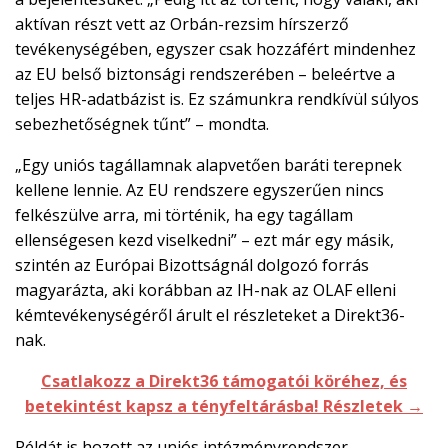
aktívan részt vett az Orbán-rezsim hírszerző
tevékenységében, egyszer csak hozzáfért mindenhez
az EU belső biztonsági rendszerében – beleértve a
teljes HR-adatbázist is. Ez számunkra rendkívül súlyos
sebezhetőségnek tűnt” – mondta.
„Egy uniós tagállamnak alapvetően baráti terepnek
kellene lennie. Az EU rendszere egyszerűen nincs
felkészülve arra, mi történik, ha egy tagállam
ellenségesen kezd viselkedni” – ezt már egy másik,
szintén az Európai Bizottságnál dolgozó forrás
magyarázta, aki korábban az IH-nak az OLAF elleni
kémtevékenységéről árult el részleteket a Direkt36-
nak.
Csatlakozz a Direkt36 támogatói köréhez, és
betekintést kapsz a tényfeltárásba! Részletek →
Példát is hozott az uniós intézményrendszer