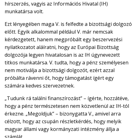
hírszerzés, vagyis az Információs Hivatal (IH)
munkatársa volt.
Ezt lényegében maga V. is felfedte a bizottsági dolgozó
előtt. Egyik alkalommal például V. már nemcsak
kérdezgetett, hanem megpróbált egy beszervezési
nyilatkozatot aláíratni, hogy az Európai Bizottság
dolgozója legyen hivatalosan is az IH úgynevezett
titkos munkatársa. V. tudta, hogy a pénz személyesen
nem motiválja a bizottsági dolgozót, ezért azzal
próbálta rávenni őt, hogy támogatást ígért egy
számára kedves szervezetnek.
„Tudunk rá találni finanszírozást” – ígérte, hozzátéve,
hogy a pénz természetesen nem közvetlenül az IH-tól
érkezne. „Megoldjuk” – bizonygatta V., amivel arra
célzott, hogy az csupán részletkérdés, hogy melyik
magyar állami vagy kormányzati intézmény állja a
számlát.