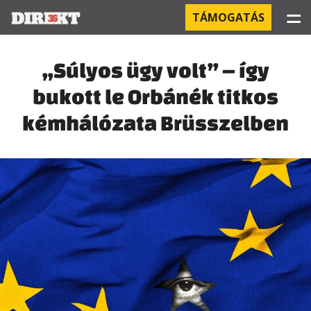
☰
TÁMOGATÁS
PROJEKTEK
„Súlyos ügy volt” – így
bukott le Orbánék titkos
KÓRHÁZI FERTŐZÉSEK
kémhálózata Brüsszelben
ORBÁN ÉS A GAZDASÁG
KÍNAI NEGYED
OROSZ KAPCSOLATOK
PEGASUS-MEGFIGYELÉSEK
AZ ORBÁN CSALÁD ÜZLETEI
OFFSHORE TITKOK