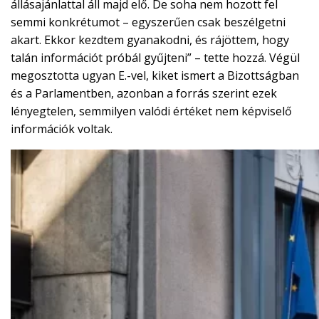
állásajánlattal áll majd elő. De soha nem hozott fel
semmi konkrétumot – egyszerűen csak beszélgetni
akart. Ekkor kezdtem gyanakodni, és rájöttem, hogy
talán információt próbál gyűjteni” – tette hozzá. Végül
megosztotta ugyan E.-vel, kiket ismert a Bizottságban
és a Parlamentben, azonban a forrás szerint ezek
lényegtelen, semmilyen valódi értéket nem képviselő
információk voltak.