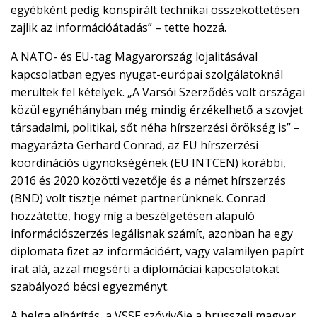
egyébként pedig konspirált technikai összeköttetésen
zajlik az információátadás” – tette hozzá.
A NATO- és EU-tag Magyarország lojalitásával
kapcsolatban egyes nyugat-európai szolgálatoknál
merültek fel kételyek. „A Varsói Szerződés volt országai
közül egynéhányban még mindig érzékelhető a szovjet
társadalmi, politikai, sőt néha hírszerzési örökség is” –
magyarázta Gerhard Conrad, az EU hírszerzési
koordinációs ügynökségének (EU INTCEN) korábbi,
2016 és 2020 közötti vezetője és a német hírszerzés
(BND) volt tisztje német partnerünknek. Conrad
hozzátette, hogy míg a beszélgetésen alapuló
információszerzés legálisnak számít, azonban ha egy
diplomata fizet az információért, vagy valamilyen papírt
írat alá, azzal megsérti a diplomáciai kapcsolatokat
szabályozó bécsi egyezményt.
A belga elhárítás, a VSSE szóvivője a brüsszeli magyar