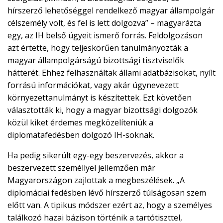
hírszerző lehetőséggel rendelkező magyar állampolgár
célszemély volt, és fel is lett dolgozva” – magyarázta
egy, az IH belső ügyeit ismerő forrás. Feldolgozáson
azt értette, hogy teljeskörűen tanulmányozták a
magyar állampolgárságú bizottsági tisztviselők
hátterét. Ehhez felhasználtak állami adatbázisokat, nyílt
forrású információkat, vagy akár úgynevezett
környezettanulmányt is készítettek. Ezt követően
választották ki, hogy a magyar bizottsági dolgozók
közül kiket érdemes megközelíteniük a
diplomatafedésben dolgozó IH-soknak.
Ha pedig sikerült egy-egy beszervezés, akkor a
beszervezett személlyel jellemzően már
Magyarországon zajlottak a megbeszélések. „A
diplomáciai fedésben lévő hírszerző túlságosan szem
előtt van. A tipikus módszer ezért az, hogy a személyes
találkozó hazai bázison történik a tartótiszttel,