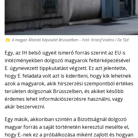
A magyar Állandó Képviselet Brüsszelben – Fotó: Kristof Vadino / De Tijd
Egy, az IH belső ügyeit ismerő forrás szerint az EU-s
intézményekben dolgozó magyarok feltérképezésével
E. úgynevezett tippkutatást végzett. Ez azt jelentette,
hogy E. feladata volt azt is kideríteni, hogy kik lehetnek
azok a magyarok, akik hírszerzési szempontból értékes
területen dolgoznak Brüsszelben, és akiket később
érdemes lehet információszerzésre használni, vagy
akár beszervezni.
Egy másik, akkoriban szintén a Bizottságnál dolgozó
magyar forrás a saját történetén keresztül mesélte el,
hogy E.-nek ez a próbálkozása miként zajlott és hogyan