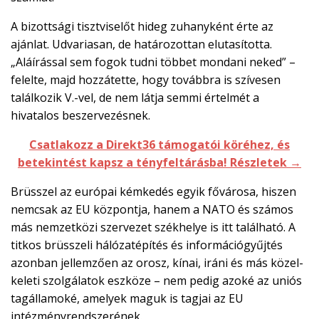
A bizottsági tisztviselőt hideg zuhanyként érte az
ajánlat. Udvariasan, de határozottan elutasította.
„Aláírással sem fogok tudni többet mondani neked” –
felelte, majd hozzátette, hogy továbbra is szívesen
találkozik V.-vel, de nem látja semmi értelmét a
hivatalos beszervezésnek.
Csatlakozz a Direkt36 támogatói köréhez, és
betekintést kapsz a tényfeltárásba! Részletek →
Brüsszel az európai kémkedés egyik fővárosa, hiszen
nemcsak az EU központja, hanem a NATO és számos
más nemzetközi szervezet székhelye is itt található. A
titkos brüsszeli hálózatépítés és információgyűjtés
azonban jellemzően az orosz, kínai, iráni és más közel-
keleti szolgálatok eszköze – nem pedig azoké az uniós
tagállamoké, amelyek maguk is tagjai az EU
intézményrendszerének.