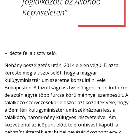
foglalkozott az Állandó
Képviseleten”
– idézte fel a tisztviselő.
Néhány beszélgetés után, 2014 elején végül E. azzal
kereste meg a tisztviselőt, hogy a magyar
külügyminisztérium szeretne konzultálni vele
Budapesten. A bizottsági tisztviselő igent mondott erre,
de aztán egyre több furcsa körülménnyel szembesült. A
találkozó szervezésekor először azt közölték vele, hogy
a Bem téri külügyminisztériumi székházban lesz a
találkozó, három-négy külügyes részvételével. Ám
közvetlenül az időpont előtt telefonhívást kapott: a
helyszínt áttették egy budai bevásárlóközpont egyik