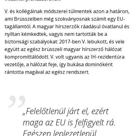
V. és kollégáinak módszerei túlmentek azon a határon,
ami Brüsszelben még szokványosnak számít egy EU-
tagállamtól. A magyar hírszerzők ráadásul óvatlanul és
nyíltan kémkedtek, vagyis nem tartották be a
biztonsági szabályokat: 2017-ben V. lebukott, és vele
együtt az egész brüsszeli magyar hírszerző hálózat
kompromittálódott. V. volt ugyanis az IH-rezidentúra
vezetője, a hálózat feje, így bukása dominóként
rántotta magával az egész rendszert.
„Felelőtlenül járt el, ezért
maga az EU is felfigyelt rá.
Egészen leplezetlenül