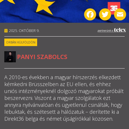
RÓLUNK
Facebook
Twitter
E
ALAPELVEK
2025. OKTÓBER 9.
CSAPAT
ORBÁN KÜLFÖLDÖN
MŰKÖDÉS
PANYI SZABOLCS
TÁMOGATÁS
A 2010-es években a magyar hírszerzés elkezdett
1%
kémkedni Brüsszelben az EU ellen, és ehhez
uniós intézményeknél dolgozó magyarokat próbált
WEBSHOP
beszervezni. Viszont a magyar szolgálatok ezt
annyira nyilvánvalóan és ügyetlenül csinálták, hogy
lebuktak, és szétesett a hálózatuk – derítette ki a

Direkt36 belga és német újságírókkal közösen.
