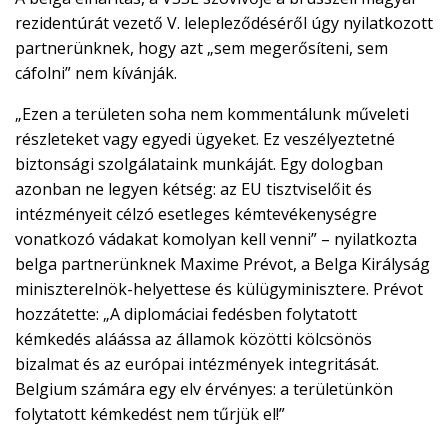
rezidentúrát vezető V. lelepleződéséről úgy nyilatkozott
partnerünknek, hogy azt „sem megerősíteni, sem
cáfolni” nem kívánják.
„Ezen a területen soha nem kommentálunk műveleti
részleteket vagy egyedi ügyeket. Ez veszélyeztetné
biztonsági szolgálataink munkáját. Egy dologban
azonban ne legyen kétség: az EU tisztviselőit és
intézményeit célzó esetleges kémtevékenységre
vonatkozó vádakat komolyan kell venni” – nyilatkozta
belga partnerünknek Maxime Prévot, a Belga Királyság
miniszterelnök-helyettese és külügyminisztere. Prévot
hozzátette: „A diplomáciai fedésben folytatott
kémkedés aláássa az államok közötti kölcsönös
bizalmat és az európai intézmények integritását.
Belgium számára egy elv érvényes: a területünkön
folytatott kémkedést nem tűrjük el!”