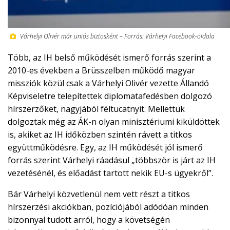
Várhelyi Olivér már uniós biztosként – Forrás: Várhelyi Facebook-oldala
Több, az IH belső működését ismerő forrás szerint a
2010-es években a Brüsszelben működő magyar
missziók közül csak a Várhelyi Olivér vezette Állandó
Képviseletre telepítettek diplomatafedésben dolgozó
hírszerzőket, nagyjából féltucatnyit. Mellettük
dolgoztak még az ÁK-n olyan minisztériumi kiküldöttek
is, akiket az IH időközben szintén rávett a titkos
együttműködésre. Egy, az IH működését jól ismerő
forrás szerint Várhelyi ráadásul „többször is járt az IH
vezetésénél, és előadást tartott nekik EU-s ügyekről”.
Bár Várhelyi közvetlenül nem vett részt a titkos
hírszerzési akciókban, pozíciójából adódóan minden
bizonnyal tudott arról, hogy a követségén