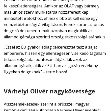
felkészületlenségére. Amikor az OLAF vagy bármely
más uniós szerv munkatársa hozzáférést kap
minősített iratokhoz, ehhez előbb át kell esnie egy
nemzetbiztonsági átvilágításon. Ennek során az uniós
dolgozó dokumentumait azonban megküldik az
állampolgársága szerinti ország titkosszolgálatának is.
„Ezzel az EU gyakorlatilag célkeresztet tesz a saját
embereire, hiszen egy ellenségesen viselkedő tagállam
titkosszolgálatai pontosan látják, kik azok az
állampolgáraik, akik az EU-ban az igazán érzékeny
ügyeken dolgoznak” – tette hozzá.
Várhelyi Olivér nagykövetsége
Visszaemlékezések szerint a brüsszeli magyar
kémtevékenység különösen Várhelyi Olivér jelenlegi