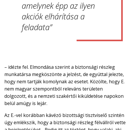
amelynek épp az ilyen
akciók elhárítása a
feladata”
– idézte fel. Elmondása szerint a biztonsági részleg
munkatársa megköszönte a jelzést, de egyúttal jelezte,
hogy nem tartják komolynak az esetet. Közölte, hogy E.
nem magyar szempontból releváns területen
dolgozott, és a nemzeti szakértői kiküldetése napokon
belül amúgy is lejár.
Az E.-vel korábban kávézó bizottsági tisztviselő szintén
úgy emlékszik, hogy a biztonsági részleg félvállról vette
a bejelentésüket. „Pedig itt az történt, hogy valaki, aki