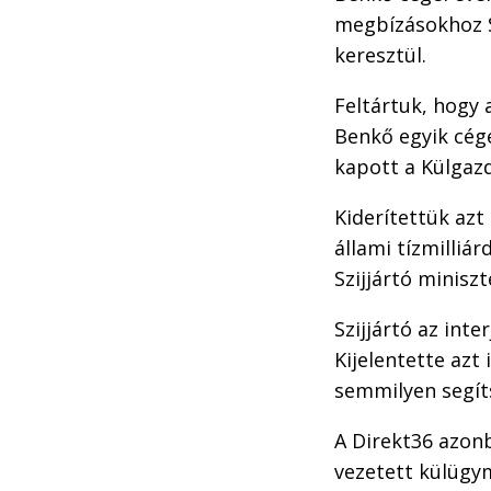
megbízásokhoz S
keresztül.
Feltártuk, hogy
Benkő egyik cég
kapott a Külgaz
Kiderítettük azt 
állami tízmilli
Szijjártó miniszt
Szijjártó az int
Kijelentette azt
semmilyen segít
A Direkt36 azonb
vezetett külügym