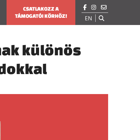



CSATLAKOZZ A
TÁMOGATÓI KÖRHÖZ!
EN

ának különös
rdokkal