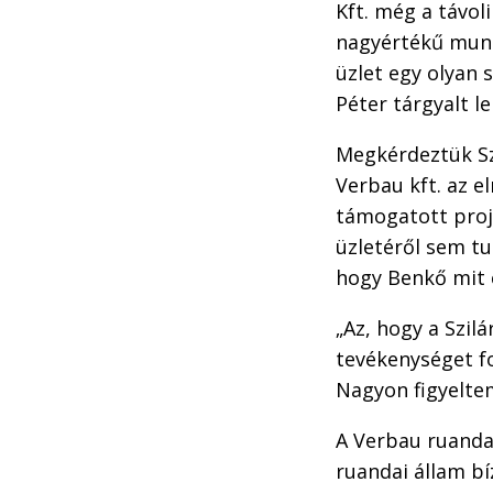
Kft. még a távol
nagyértékű munk
üzlet egy olyan 
Péter tárgyalt le
Megkérdeztük Szi
Verbau kft. az e
támogatott proje
üzletéről sem tu
hogy Benkő mit c
„Az, hogy a Szil
tevékenységet fo
Nagyon figyeltem
A Verbau ruandai
ruandai állam bí