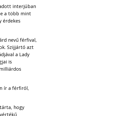
adott interjúban
de a több mint
y érdekes
rd nevű férfival,
. Szijjártó azt
ádjával a Lady
jai is
milliárdos
ír a férfiról,
tárta, hogy
gyértékű