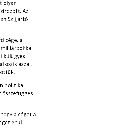
t olyan
zírozott. Az
en Szijjártó
d cége, a
 milliárdokkal
ai külügyes
lkozik azzal,
öttük.
n politikai
z összefüggés.
 hogy a céget a
ggetlenül.