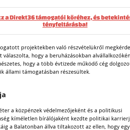
z a Direkt36 támogatói köréhez, és betekinté
tényfeltárásba!
mogatott projektekben való részvételükről megkérd
azt válaszolta, hogy a beruházásokban alvállalkozókén
rmészetes, hogy a több évtizede működő cég dolgozo
ik állami támogatásban részesültek.
ja
Péter a közpénzek védelmezőjeként és a politikusi
ség kíméletlen bírálójaként kezdte politikai karrier
ig a Balatonban állva tiltakozott az ellen, hogy eg