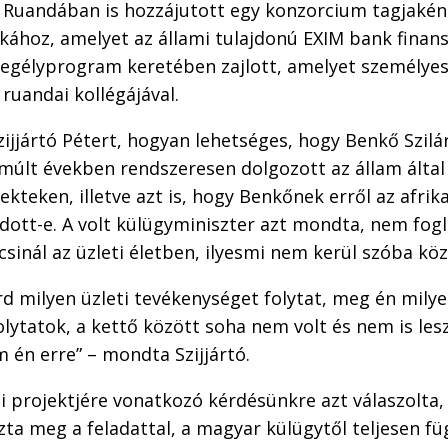
i Ruandában is hozzájutott egy konzorcium tagjakén
ához, amelyet az állami tulajdonú EXIM bank finans
segélyprogram keretében zajlott, amelyet személyes
 ruandai kollégájával.
jjártó Pétert, hogyan lehetséges, hogy Benkő Szilár
lmúlt években rendszeresen dolgozott az állam által
kteken, illetve azt is, hogy Benkőnek erről az afrik
dott-e. A volt külügyminiszter azt mondta, nem fogla
sinál az üzleti életben, ilyesmi nem kerül szóba köz
árd milyen üzleti tevékenységet folytat, meg én milye
lytatok, a kettő között soha nem volt és nem is les
 én erre” – mondta Szijjártó.
 projektjére vonatkozó kérdésünkre azt válaszolta,
zta meg a feladattal, a magyar külügytől teljesen fü