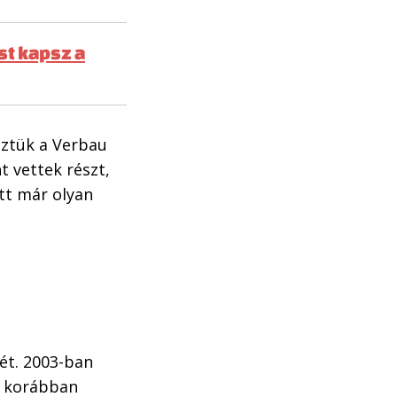
st kapsz a
eztük a Verbau
t vettek részt,
tt már olyan
jét. 2003-ban
y korábban