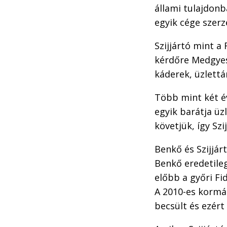
állami tulajdonb
egyik cége szerz
Szijjártó mint a
kérdőre Medgyess
káderek, üzlettá
Több mint két év
egyik barátja üz
követjük, így Sz
Benkő és Szijjár
Benkő eredetileg
előbb a győri Fid
A 2010-es kormán
becsült és ezér