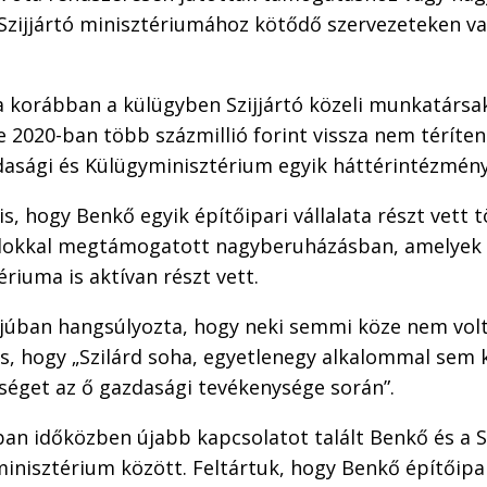
zijjártó minisztériumához kötődő szervezeteken v
 a korábban a külügyben Szijjártó közeli munkatárs
e 2020-ban több százmillió forint vissza nem térít
dasági és Külügyminisztérium egyik háttérintézmény
is, hogy Benkő egyik építőipari vállalata részt vett 
árdokkal megtámogatott nagyberuházásban, amelyek
ériuma is aktívan részt vett.
erjúban hangsúlyozta, hogy neki semmi köze nem vol
 is, hogy „Szilárd soha, egyetlenegy alkalommal sem 
séget az ő gazdasági tevékenysége során”.
an időközben újabb kapcsolatot talált Benkő és a Szi
inisztérium között. Feltártuk, hogy Benkő építőipa