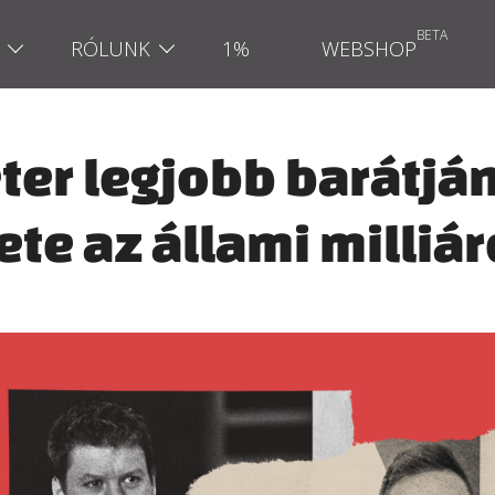
RÓLUNK
1%
WEBSHOP
éter legjobb barátj
ete az állami milliá