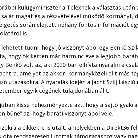
korábbi külügyminiszter a Telexnek a választás után 
 saját magát és a részvételével működő kormányt, 
lgetés során elejtett néhány fontos információt eg
latáról is.
lehetett tudni, hogy jó viszonyt ápol egy Benkő Szilá
, hogy ők ketten már harminc éve a legjobb barátok
y Benkő volt az, aki 2020-ban elhívta nyaralni a csal
chtra, amelyet az akkori kormányközeli elit más tag
ző utazásokra. A nyaralás idején a jacht Szíjj László 
letember egyik cégének tulajdonában állt.
rjúban kissé nehezményezte azt, hogy a sajtó gyakran 
en bűne” az, hogy baráti viszonyt ápol vele.
azokra a cikkekre is utalt, amelyekben a Direkt36 fel
k óta rendszeresen jutottak támogatáshoz vagy na