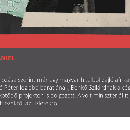
ÁNIEL
ozása szerint már egy magyar hitelből zajló afrik
ártó Péter legjobb barátjának, Benkő Szilárdnak a cé
tődő projekten is dolgozott. A volt miniszter állítj
t ezekről az üzletekről.