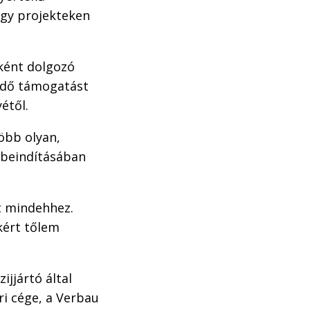
agy projekteken
aként dolgozó
endő támogatást
étől.
több olyan,
 beindításában
t mindehhez.
kért tőlem
jjártó által
ri cége, a Verbau