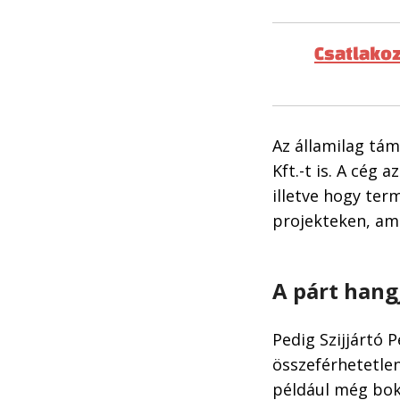
Csatlakoz
Az államilag tá
Kft.-t is. A cég 
illetve hogy te
projekteken, am
A párt hang
Pedig Szijjártó 
összeférhetetlen
például még boká