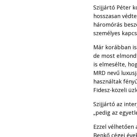
Szijjártó Péter 
hosszasan védte
háromórás beszé
személyes kapcso
Már korábban is 
de most elmondta
is elmesélte, hog
MRD nevű luxusja
használtak fényű
Fidesz-közeli üz
Szijjártó az inte
„pedig az egyetl
Ezzel vélhetően 
Benkő cégei éve