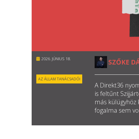
2026. JÚNIUS 18.
SZŐKE D
AZ ÁLLAM TANÁCSADÓI
A Direkt36 nyom
is feltűnt Szijj
más külügyhöz kö
fogalma sem vol