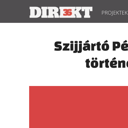
PROJEKTEK
Szijjártó P
történ