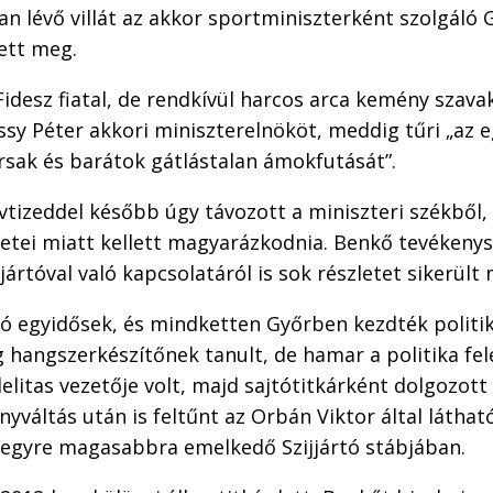
an lévő villát az akkor sportminiszterként szolgáló
ett meg.
 Fidesz fiatal, de rendkívül harcos arca kemény szava
y Péter akkori miniszterelnököt, meddig tűri „az e
rsak és barátok gátlástalan ámokfutását”.
tizeddel később úgy távozott a miniszteri székből, 
letei miatt kellett magyarázkodnia. Benkő tevékeny
ijjártóval való kapcsolatáról is sok részletet sikerül
tó egyidősek, és mindketten Győrben kezdték politika
 hangszerkészítőnek tanult, de hamar a politika felé
elitas vezetője volt, majd sajtótitkárként dolgozott 
yváltás után is feltűnt az Orbán Viktor által látha
t egyre magasabbra emelkedő Szijjártó stábjában.