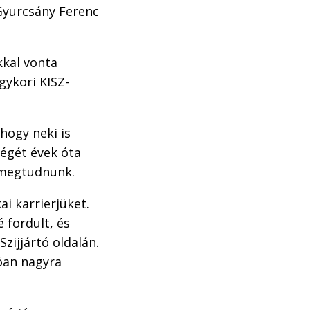
 Gyurcsány Ferenc
kkal vonta
gykori KISZ-
hogy neki is
ségét évek óta
t megtudnunk.
i karrierjüket.
 fordult, és
Szijjártó oldalán.
tóan nagyra