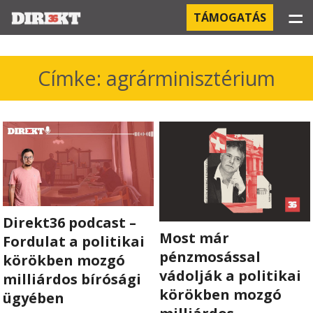
☰
TÁMOGATÁS
PROJEKTEK
Címke: agrárminisztérium
KÓRHÁZI FERTŐZÉSEK
ORBÁN ÉS A GAZDASÁG
KÍNAI NEGYED
OROSZ KAPCSOLATOK
Direkt36 podcast –
Most már
PEGASUS-MEGFIGYELÉSEK
Fordulat a politikai
pénzmosással
körökben mozgó
AZ ORBÁN CSALÁD ÜZLETEI
vádolják a politikai
milliárdos bírósági
körökben mozgó
ügyében
OFFSHORE TITKOK