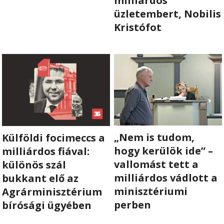
milliárdos
üzletembert, Nobilis
RÓLUNK
Kristófot
ALAPELVEK
CSAPAT
MŰKÖDÉS
TÁMOGATÁS
„Nem is tudom,
Külföldi focimeccs a
1%
hogy kerülök ide” –
milliárdos fiával:
vallomást tett a
különös szál
WEBSHOP
milliárdos vádlott a
bukkant elő az
minisztériumi
Agrárminisztérium

perben
bírósági ügyében
