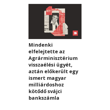

EN

CSATLAKOZZ
Mindenki
A
elfelejtette az
TÁMOGATÓI
Agrárminisztérium
KÖRHÖZ!
visszaélési ügyét,
aztán előkerült egy
ismert magyar
milliárdoshoz
kötődő svájci
bankszámla