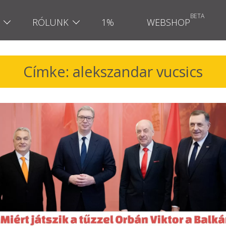
RÓLUNK
1%
WEBSHOP
Címke: alekszandar vucsics