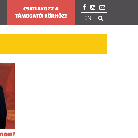



CSATLAKOZZ A
TÁMOGATÓI KÖRHÖZ!
EN
