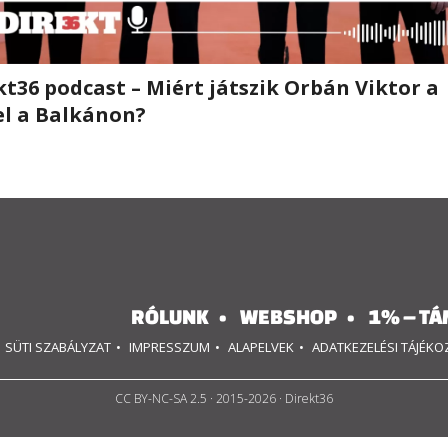
kt36 podcast – Miért játszik Orbán Viktor a
el a Balkánon?
RÓLUNK
WEBSHOP
1% – TÁ
SÜTI SZABÁLYZAT
IMPRESSZUM
ALAPELVEK
ADATKEZELÉSI TÁJÉK
CC BY-NC-SA 2.5
· 2015-2026 · Direkt36