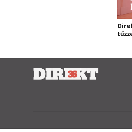
Dire
tűzz