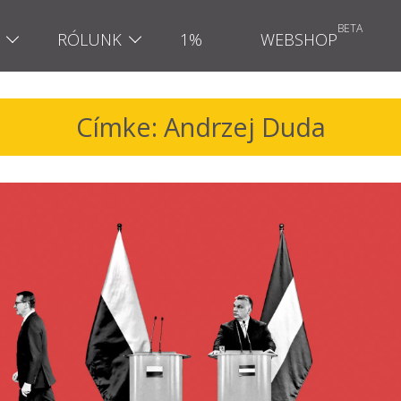
RÓLUNK
1%
WEBSHOP
Címke: Andrzej Duda