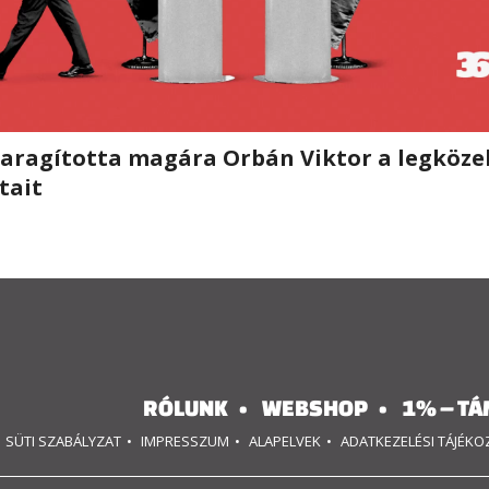
haragította magára Orbán Viktor a legköze
tait
RÓLUNK
WEBSHOP
1% – TÁ
SÜTI SZABÁLYZAT
IMPRESSZUM
ALAPELVEK
ADATKEZELÉSI TÁJÉK