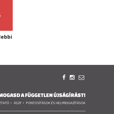
lebbi



MOGASD A FÜGGETLEN ÚJSÁGÍRÁST!
OZTATÓ
ÁSZF
PONTOSÍTÁSOK ÉS HELYREIGAZÍTÁSOK