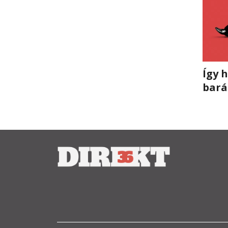
Így 
bará