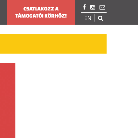



CSATLAKOZZ A
TÁMOGATÓI KÖRHÖZ!
EN
