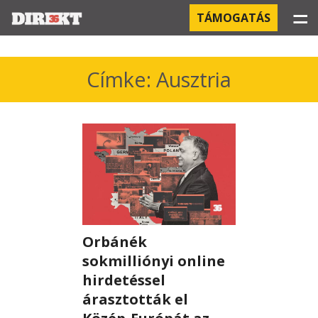
☰
TÁMOGATÁS
PROJEKTEK
Címke: Ausztria
KÓRHÁZI FERTŐZÉSEK
ORBÁN ÉS A GAZDASÁG
KÍNAI NEGYED
OROSZ KAPCSOLATOK
Orbánék
PEGASUS-MEGFIGYELÉSEK
sokmilliónyi online
AZ ORBÁN CSALÁD ÜZLETEI
hirdetéssel
árasztották el
OFFSHORE TITKOK