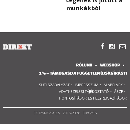
cégének is jutott a
munkákból
RÓLUNK
ALAPELVEK
CSAPAT



MŰKÖDÉS
RÓLUNK
WEBSHOP
TÁMOGATÁS
1% – TÁMOGASD A FÜGGETLEN ÚJSÁGÍRÁST!
1%
SÜTI SZABÁLYZAT
IMPRESSZUM
ALAPELVEK
ADATKEZELÉSI TÁJÉKOZTATÓ
ÁSZF
WEBSHOP
PONTOSÍTÁSOK ÉS HELYREIGAZÍTÁSOK
CC BY-NC-SA 2.5
· 2015-2026 · Direkt36

