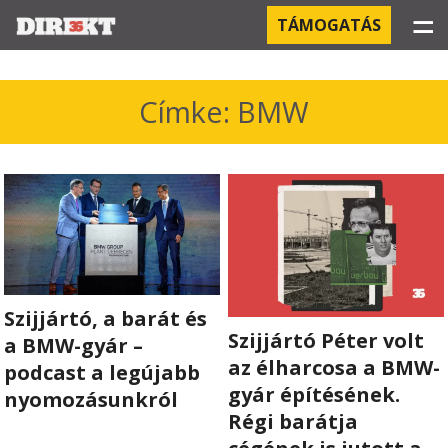
☰
TÁMOGATÁS
PROJEKTEK
Címke: BMW
KÓRHÁZI FERTŐZÉSEK
ORBÁN ÉS A GAZDASÁG
KÍNAI NEGYED
OROSZ KAPCSOLATOK
Szijjártó, a barát és
Szijjártó Péter volt
PEGASUS-MEGFIGYELÉSEK
a BMW-gyár –
az élharcosa a BMW-
podcast a legújabb
AZ ORBÁN CSALÁD ÜZLETEI
gyár építésének.
nyomozásunkról
Régi barátja
OFFSHORE TITKOK