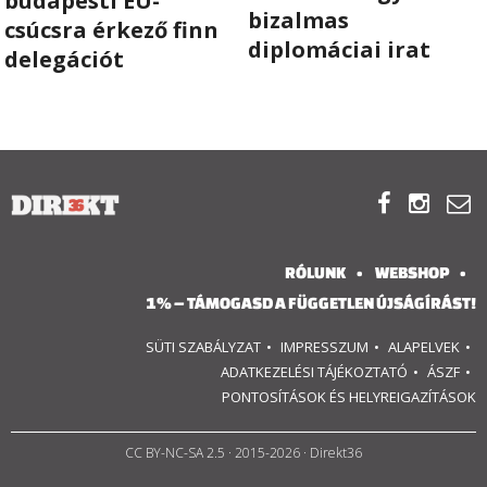
budapesti EU-
bizalmas
csúcsra érkező finn
RÓLUNK
diplomáciai irat
delegációt
ALAPELVEK
CSAPAT



MŰKÖDÉS
TÁMOGATÁS
RÓLUNK
WEBSHOP
1% – TÁMOGASD A FÜGGETLEN ÚJSÁGÍRÁST!
1%
SÜTI SZABÁLYZAT
IMPRESSZUM
ALAPELVEK
WEBSHOP
ADATKEZELÉSI TÁJÉKOZTATÓ
ÁSZF
PONTOSÍTÁSOK ÉS HELYREIGAZÍTÁSOK

CC BY-NC-SA 2.5
· 2015-2026 · Direkt36
