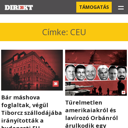
☰
TÁMOGATÁS
PROJEKTEK
Címke: CEU
KÓRHÁZI FERTŐZÉSEK
ORBÁN ÉS A GAZDASÁG
KÍNAI NEGYED
OROSZ KAPCSOLATOK
Bár máshova
PEGASUS-MEGFIGYELÉSEK
Türelmetlen
foglaltak, végül
amerikaiakról és
AZ ORBÁN CSALÁD ÜZLETEI
Tiborcz szállodájába
lavírozó Orbánról
irányították a
árulkodik egy
OFFSHORE TITKOK