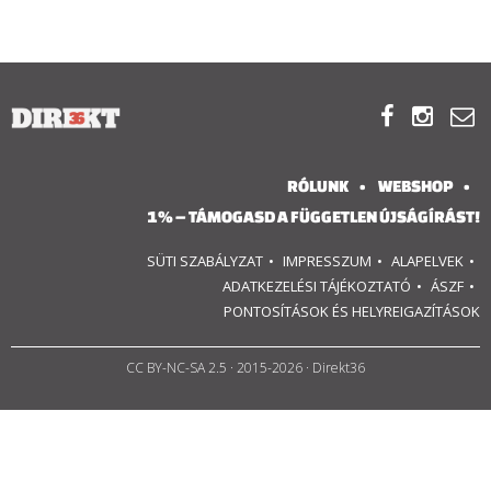
RÓLUNK
ALAPELVEK



CSAPAT
RÓLUNK
WEBSHOP
MŰKÖDÉS
1% – TÁMOGASD A FÜGGETLEN ÚJSÁGÍRÁST!
SÜTI SZABÁLYZAT
IMPRESSZUM
ALAPELVEK
TÁMOGATÁS
ADATKEZELÉSI TÁJÉKOZTATÓ
ÁSZF
PONTOSÍTÁSOK ÉS HELYREIGAZÍTÁSOK
1%
WEBSHOP
CC BY-NC-SA 2.5
· 2015-2026 · Direkt36

