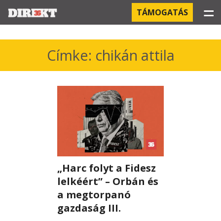
☰
TÁMOGATÁS
PROJEKTEK
Címke: chikán attila
KÓRHÁZI FERTŐZÉSEK
ORBÁN ÉS A GAZDASÁG
KÍNAI NEGYED
OROSZ KAPCSOLATOK
„Harc folyt a Fidesz
PEGASUS-MEGFIGYELÉSEK
lelkéért” – Orbán és
AZ ORBÁN CSALÁD ÜZLETEI
a megtorpanó
gazdaság III.
OFFSHORE TITKOK