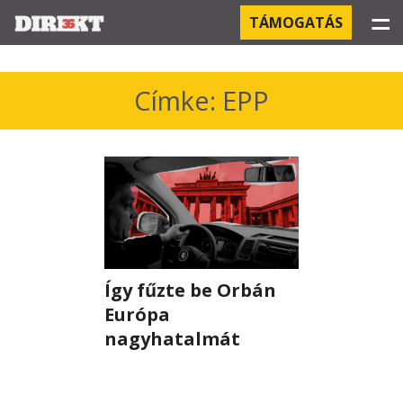
☰
TÁMOGATÁS
PROJEKTEK
Címke: EPP
KÓRHÁZI FERTŐZÉSEK
ORBÁN ÉS A GAZDASÁG
KÍNAI NEGYED
OROSZ KAPCSOLATOK
Így fűzte be Orbán
PEGASUS-MEGFIGYELÉSEK
Európa
nagyhatalmát
AZ ORBÁN CSALÁD ÜZLETEI
OFFSHORE TITKOK