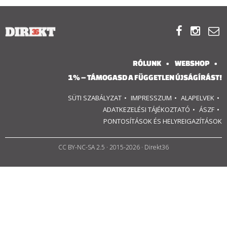
RÓLUNK



ALAPELVEK
RÓLUNK
WEBSHOP
CSAPAT
1% – TÁMOGASD A FÜGGETLEN ÚJSÁGÍRÁST!
MŰKÖDÉS
SÜTI SZABÁLYZAT
IMPRESSZUM
ALAPELVEK
ADATKEZELÉSI TÁJÉKOZTATÓ
ÁSZF
PONTOSÍTÁSOK ÉS HELYREIGAZÍTÁSOK
TÁMOGATÁS
1%
CC BY-NC-SA 2.5
· 2015-2026 · Direkt36
WEBSHOP

