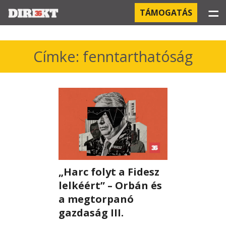
☰
TÁMOGATÁS
PROJEKTEK
Címke: fenntarthatóság
KÓRHÁZI FERTŐZÉSEK
ORBÁN ÉS A GAZDASÁG
KÍNAI NEGYED
OROSZ KAPCSOLATOK
„Harc folyt a Fidesz
PEGASUS-MEGFIGYELÉSEK
lelkéért” – Orbán és
AZ ORBÁN CSALÁD ÜZLETEI
a megtorpanó
gazdaság III.
OFFSHORE TITKOK