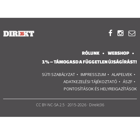
RÓLUNK
ALAPELVEK



CSAPAT
RÓLUNK
WEBSHOP
MŰKÖDÉS
1% – TÁMOGASD A FÜGGETLEN ÚJSÁGÍRÁST!
SÜTI SZABÁLYZAT
IMPRESSZUM
ALAPELVEK
TÁMOGATÁS
ADATKEZELÉSI TÁJÉKOZTATÓ
ÁSZF
PONTOSÍTÁSOK ÉS HELYREIGAZÍTÁSOK
1%
WEBSHOP
CC BY-NC-SA 2.5
· 2015-2026 · Direkt36

