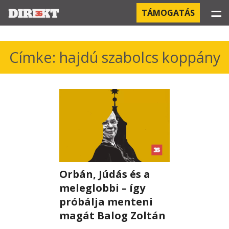
☰
TÁMOGATÁS
PROJEKTEK
Címke: hajdú szabolcs koppány
KÓRHÁZI FERTŐZÉSEK
ORBÁN ÉS A GAZDASÁG
KÍNAI NEGYED
OROSZ KAPCSOLATOK
Orbán, Júdás és a
PEGASUS-MEGFIGYELÉSEK
meleglobbi – így
AZ ORBÁN CSALÁD ÜZLETEI
próbálja menteni
magát Balog Zoltán
OFFSHORE TITKOK