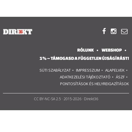
RÓLUNK
ALAPELVEK



CSAPAT
RÓLUNK
WEBSHOP
MŰKÖDÉS
1% – TÁMOGASD A FÜGGETLEN ÚJSÁGÍRÁST!
SÜTI SZABÁLYZAT
IMPRESSZUM
ALAPELVEK
TÁMOGATÁS
ADATKEZELÉSI TÁJÉKOZTATÓ
ÁSZF
PONTOSÍTÁSOK ÉS HELYREIGAZÍTÁSOK
1%
WEBSHOP
CC BY-NC-SA 2.5
· 2015-2026 · Direkt36

