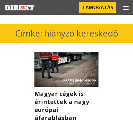
☰
TÁMOGATÁS
PROJEKTEK
Címke: hiányzó kereskedő
KÓRHÁZI FERTŐZÉSEK
ORBÁN ÉS A GAZDASÁG
KÍNAI NEGYED
OROSZ KAPCSOLATOK
Magyar cégek is
érintettek a nagy
PEGASUS-MEGFIGYELÉSEK
európai
AZ ORBÁN CSALÁD ÜZLETEI
áfarablásban
OFFSHORE TITKOK