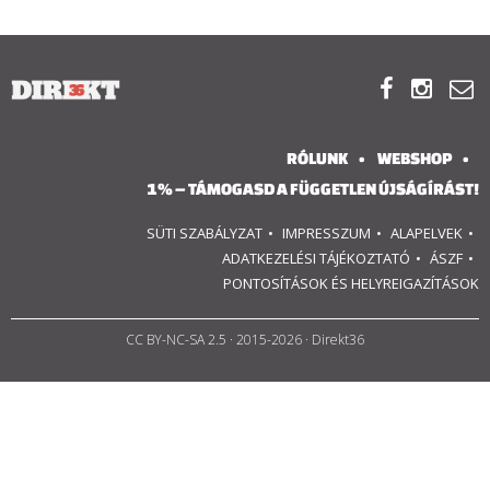
RÓLUNK



ALAPELVEK
CSAPAT
RÓLUNK
WEBSHOP
1% – TÁMOGASD A FÜGGETLEN ÚJSÁGÍRÁST!
MŰKÖDÉS
SÜTI SZABÁLYZAT
IMPRESSZUM
ALAPELVEK
ADATKEZELÉSI TÁJÉKOZTATÓ
ÁSZF
TÁMOGATÁS
PONTOSÍTÁSOK ÉS HELYREIGAZÍTÁSOK
1%
CC BY-NC-SA 2.5
· 2015-2026 · Direkt36
WEBSHOP

