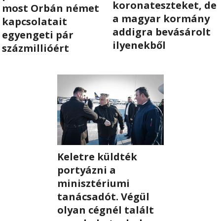
koronateszteket, de
most Orbán német
a magyar kormány
RÓLUNK
kapcsolatait
addigra bevásárolt
egyengeti pár
ilyenekből
százmillióért
ALAPELVEK
CSAPAT
MŰKÖDÉS
TÁMOGATÁS
1%
Keletre küldték
WEBSHOP
portyázni a
minisztériumi
tanácsadót. Végül

olyan cégnél talált
