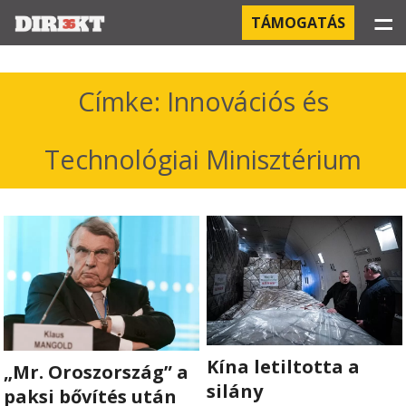
☰
TÁMOGATÁS
PROJEKTEK
Címke: Innovációs és
KÓRHÁZI FERTŐZÉSEK
Technológiai Minisztérium
ORBÁN ÉS A GAZDASÁG
KÍNAI NEGYED
OROSZ KAPCSOLATOK
PEGASUS-MEGFIGYELÉSEK
AZ ORBÁN CSALÁD ÜZLETEI
Kína letiltotta a
„Mr. Oroszország” a
silány
paksi bővítés után
OFFSHORE TITKOK