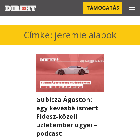
☰
TÁMOGATÁS
PROJEKTEK
Címke: jeremie alapok
KÓRHÁZI FERTŐZÉSEK
ORBÁN ÉS A GAZDASÁG
KÍNAI NEGYED
OROSZ KAPCSOLATOK
Gubicza Ágoston:
PEGASUS-MEGFIGYELÉSEK
egy kevésbé ismert
Fidesz-közeli
AZ ORBÁN CSALÁD ÜZLETEI
üzletember ügyei –
podcast
OFFSHORE TITKOK