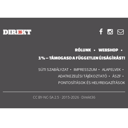
RÓLUNK
ALAPELVEK



CSAPAT
RÓLUNK
WEBSHOP
MŰKÖDÉS
1% – TÁMOGASD A FÜGGETLEN ÚJSÁGÍRÁST!
TÁMOGATÁS
SÜTI SZABÁLYZAT
IMPRESSZUM
ALAPELVEK
ADATKEZELÉSI TÁJÉKOZTATÓ
ÁSZF
1%
PONTOSÍTÁSOK ÉS HELYREIGAZÍTÁSOK
WEBSHOP
CC BY-NC-SA 2.5
· 2015-2026 · Direkt36

