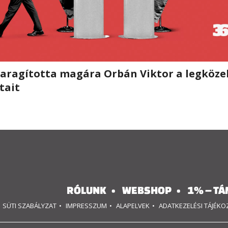
haragította magára Orbán Viktor a legköze
tait
RÓLUNK
WEBSHOP
1% – TÁ
SÜTI SZABÁLYZAT
IMPRESSZUM
ALAPELVEK
ADATKEZELÉSI TÁJÉK