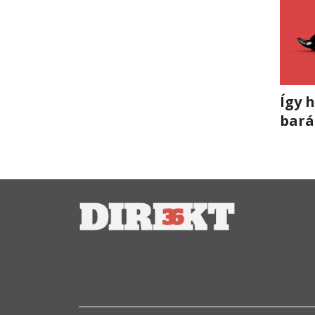
Így 
bará