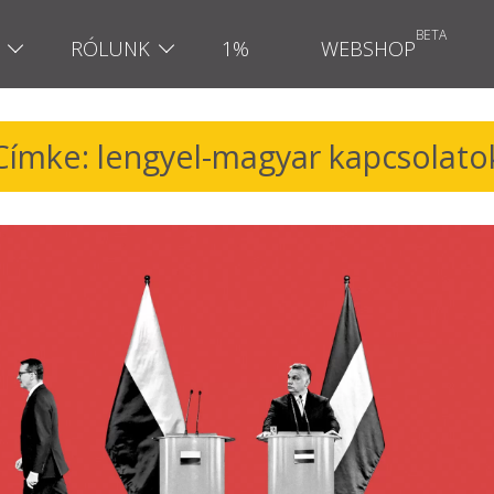
RÓLUNK
1%
WEBSHOP
Címke: lengyel-magyar kapcsolato