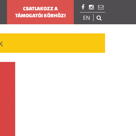



CSATLAKOZZ A
TÁMOGATÓI KÖRHÖZ!
EN

k