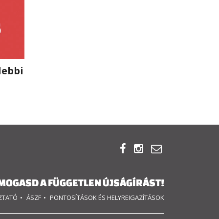
lebbi



MOGASD A FÜGGETLEN ÚJSÁGÍRÁST!
OZTATÓ
ÁSZF
PONTOSÍTÁSOK ÉS HELYREIGAZÍTÁSOK