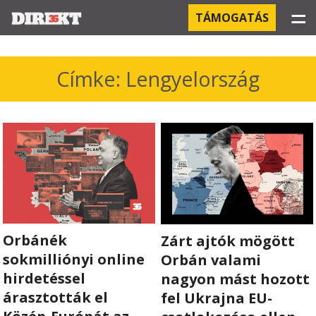
☰
TÁMOGATÁS
PROJEKTEK
Címke: Lengyelország
KÓRHÁZI FERTŐZÉSEK
ORBÁN ÉS A GAZDASÁG
KÍNAI NEGYED
OROSZ KAPCSOLATOK
Orbánék
Zárt ajtók mögött
PEGASUS-MEGFIGYELÉSEK
sokmilliónyi online
Orbán valami
AZ ORBÁN CSALÁD ÜZLETEI
hirdetéssel
nagyon mást hozott
árasztották el
fel Ukrajna EU-
OFFSHORE TITKOK