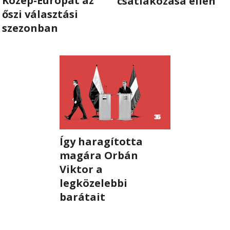
Közép-Európát az
csatlakozása ellen
őszi választási
RÓLUNK
szezonban
ALAPELVEK
CSAPAT
MŰKÖDÉS
TÁMOGATÁS
Így haragította
1%
magára Orbán
Viktor a
WEBSHOP
legközelebbi
barátait

