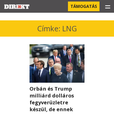
☰
TÁMOGATÁS
PROJEKTEK
Címke: LNG
KÓRHÁZI FERTŐZÉSEK
ORBÁN ÉS A GAZDASÁG
KÍNAI NEGYED
OROSZ KAPCSOLATOK
PEGASUS-MEGFIGYELÉSEK
Orbán és Trump
milliárd dolláros
AZ ORBÁN CSALÁD ÜZLETEI
fegyverüzletre
készül, de ennek
OFFSHORE TITKOK