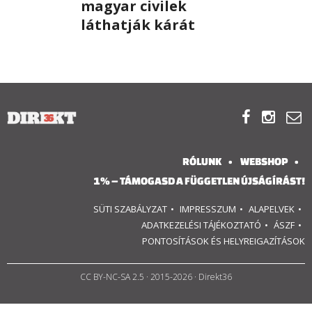
magyar civilek
láthatják kárát
RÓLUNK
ALAPELVEK
CSAPAT



MŰKÖDÉS
RÓLUNK
WEBSHOP
TÁMOGATÁS
1% – TÁMOGASD A FÜGGETLEN ÚJSÁGÍRÁST!
1%
SÜTI SZABÁLYZAT
IMPRESSZUM
ALAPELVEK
ADATKEZELÉSI TÁJÉKOZTATÓ
ÁSZF
WEBSHOP
PONTOSÍTÁSOK ÉS HELYREIGAZÍTÁSOK
CC BY-NC-SA 2.5
· 2015-2026 · Direkt36

