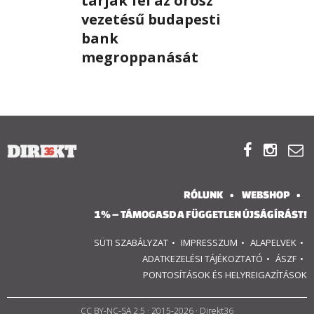
tárják fel az orosz
vezetésű budapesti
RÓLUNK
bank
megroppanását
ALAPELVEK
CSAPAT
MŰKÖDÉS



TÁMOGATÁS
RÓLUNK
WEBSHOP
1%
1% – TÁMOGASD A FÜGGETLEN ÚJSÁGÍRÁST!
WEBSHOP
SÜTI SZABÁLYZAT
IMPRESSZUM
ALAPELVEK
ADATKEZELÉSI TÁJÉKOZTATÓ
ÁSZF
PONTOSÍTÁSOK ÉS HELYREIGAZÍTÁSOK


CC BY-NC-SA 2.5
· 2015-2026 · Direkt36