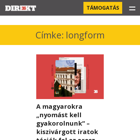
☰
TÁMOGATÁS
PROJEKTEK
Címke: longform
KÓRHÁZI FERTŐZÉSEK
ORBÁN ÉS A GAZDASÁG
KÍNAI NEGYED
OROSZ KAPCSOLATOK
A magyarokra
PEGASUS-MEGFIGYELÉSEK
„nyomást kell
AZ ORBÁN CSALÁD ÜZLETEI
gyakorolnunk” –
kiszivárgott iratok
OFFSHORE TITKOK