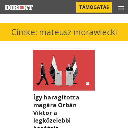
☰
TÁMOGATÁS
PROJEKTEK
Címke: mateusz morawiecki
KÓRHÁZI FERTŐZÉSEK
ORBÁN ÉS A GAZDASÁG
KÍNAI NEGYED
OROSZ KAPCSOLATOK
Így haragította
PEGASUS-MEGFIGYELÉSEK
magára Orbán
AZ ORBÁN CSALÁD ÜZLETEI
Viktor a
legközelebbi
OFFSHORE TITKOK