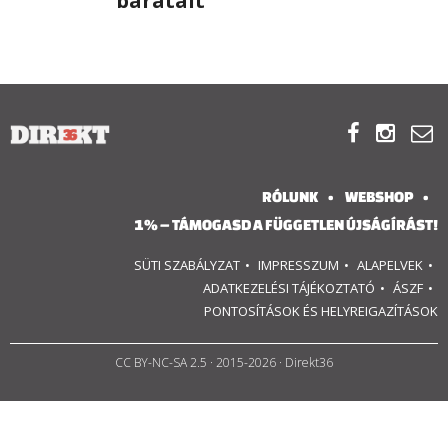
barátait
RÓLUNK
ALAPELVEK



CSAPAT
MŰKÖDÉS
RÓLUNK
WEBSHOP
1% – TÁMOGASD A FÜGGETLEN ÚJSÁGÍRÁST!
TÁMOGATÁS
SÜTI SZABÁLYZAT
IMPRESSZUM
ALAPELVEK
1%
ADATKEZELÉSI TÁJÉKOZTATÓ
ÁSZF
PONTOSÍTÁSOK ÉS HELYREIGAZÍTÁSOK
WEBSHOP
CC BY-NC-SA 2.5
· 2015-2026 · Direkt36

